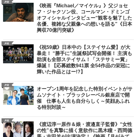
PR
《映画『Michael／マイケル』》父ジョセ
フ・ジャクソン役、コールマン・ドミンゴ
オフィシャルインタビュー“観客を魅了した
名優、複雑な父親像への想いを語る”《日本
興収70億円突破》
PR
《祝59歳》日本中の【ステイサム愛】が大
暴走！ “勝手に”生誕祭試写会開催！ 主演も
助演も全部ステイサム！「ステサミー賞」
爆誕！【応募総数941票 全54作品の栄冠に
輝いた作品とはー!?】
PR
オープン1周年を記念した特別イベントがサ
ムソナイト・ブラックレーベル銀座店で開
催 仕事も人生も自分らしく～笑顔あふれ
る特別対談～
PR
《渡辺淳一原作＆娘・渡邉直子監督》“女性
の性”を真摯に描く意欲作に黒木瞳・西岡德
馬・吉田羊が出演決定！《映画『月がみて