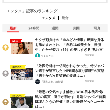
「エンタメ」記事のランキング
エンタメ
総合
最新
24時間
週間
月間
写真
ヤクザ顔負けの「血みどろ情事」豊満な身体
NEW
を舐めまわされ…「自称16歳美少女」怪演
中、かたせ梨乃（69）の美しすぎる“熟れ方”
3時間前
ゆるま 小林
「敗因分析は一切聞かれなかった」侍ジャパ
SCOOP!
ン選手が証言した“NPB聞き取り調査”の実態
「選手から次期監督の要求は…」
6時間前
「週刊文春」編集部
「最悪の空気のまま解散」WBC日本代表“敗
SCOOP!
戦”の真実 選手が明かす“井端ジャパン”首脳
陣ほんとうの評価「良い距離感だったコーチ
は…」