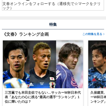
文春オンラインをフォローする
（遷移先で☆マークをクリ
ック）
特集
《文春》ランキング企画
この特集を見る
三笘薫でも本田圭佑でもない…サッカーW杯日本代
久保建英
表「あなたの心に残る“最高の選手”ランキング」1
ーW杯日
位に輝いたのは？
ンキング