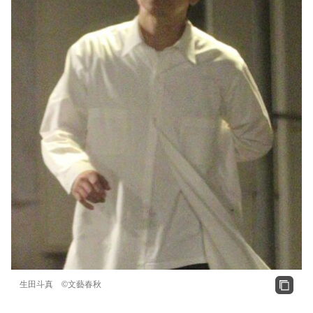
生田斗真 ©文藝春秋