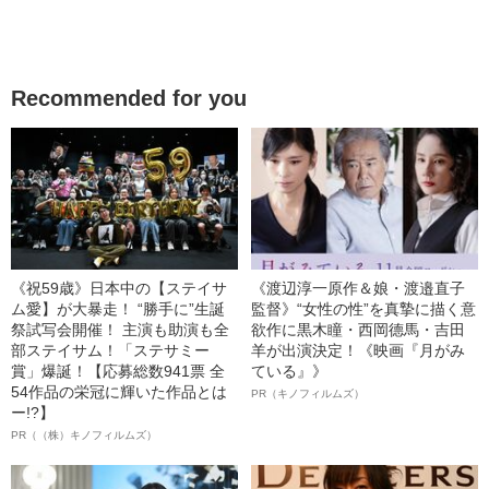
Recommended for you
《祝59歳》日本中の【ステイサ
《渡辺淳一原作＆娘・渡邉直子
ム愛】が大暴走！ “勝手に”生誕
監督》“女性の性”を真摯に描く意
祭試写会開催！ 主演も助演も全
欲作に黒木瞳・西岡德馬・吉田
部ステイサム！「ステサミー
羊が出演決定！《映画『月がみ
賞」爆誕！【応募総数941票 全
ている』》
54作品の栄冠に輝いた作品とは
PR（キノフィルムズ）
ー!?】
PR（（株）キノフィルムズ）