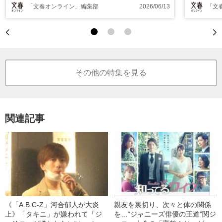
「文春オンライン」編集部
2026/06/13
「文
その他の特集を見る
関連記事
《「A.B.C-Z」河合郁人が大炎
親友を裏切り、次々と体の関係
上》「タキニ」が嫌われて「ジ
を…“ジャニーズ俳優の王道”関ジ