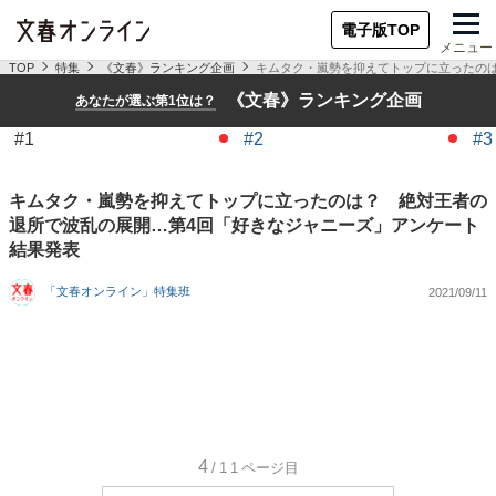
電子版TOP
メニュー
TOP
特集
《文春》ランキング企画
キムタク・嵐勢を抑えてトップに立ったの
《文春》ランキング企画
あなたが選ぶ第1位は？
#1
#2
#3
キムタク・嵐勢を抑えてトップに立ったのは？ 絶対王者の
退所で波乱の展開…第4回「好きなジャニーズ」アンケート
結果発表
「文春オンライン」特集班
2021/09/11
4
/11
ページ目