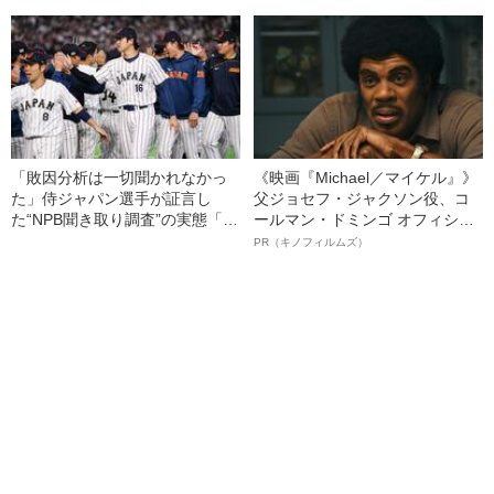
な男優」2021アンケート結果発
中、かたせ梨乃（69）の美しす
表
ぎる“熟れ方”
「敗因分析は一切聞かれなかっ
《映画『Michael／マイケル』》
た」侍ジャパン選手が証言し
父ジョセフ・ジャクソン役、コ
た“NPB聞き取り調査”の実態「選
ールマン・ドミンゴ オフィシャ
手から次期監督の要求は…」
ルインタビュー“観客を魅了した
PR（キノフィルムズ）
名優、複雑な父親像への想いを
語る”《日本興収70億円突破》