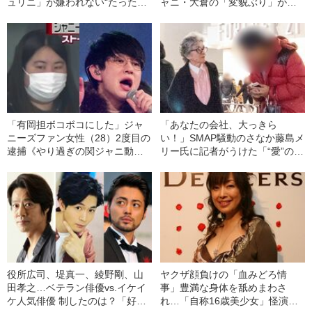
ュリニ」が嫌われない“たったひ
ャニ・大倉の「変貌ぶり」がス
とつの理由”――2021上半期
ゴい――2021上半期BEST5
BEST5
「有岡担ボコボコにした」ジャ
「あなたの会社、大っきら
ニーズファン女性（28）2度目の
い！」SMAP騒動のさなか藤島メ
逮捕《やり過ぎの関ジャニ動画
リー氏に記者がうけた「“愛”の説
撮影の中身》――2021上半期
教」《追悼・芸能界の“女帝”の素
BEST5
顔》
役所広司、堤真一、綾野剛、山
ヤクザ顔負けの「血みどろ情
田孝之…ベテラン俳優vs.イケイ
事」豊満な身体を舐めまわさ
ケ人気俳優 制したのは？「好き
れ…「自称16歳美少女」怪演