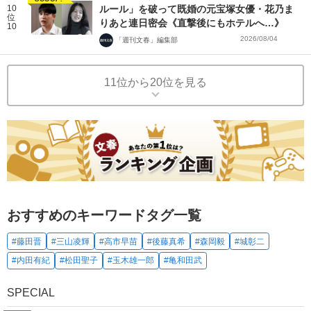
10
ルール」を破って既婚の元宝塚女優・花乃ま
位
りあと連日密会《直撃後にもホテルへ…》
10
2026/08/04
「週刊文春」編集部
11位から20位を見る
おすすめのキーワードタグ一覧
#藤田晋
#三山凌輝
#高市早苗
#後藤真希
#森岡毅
#城彰二
#内田有紀
#松田聖子
#玉木雄一郎
#亀和田武
SPECIAL