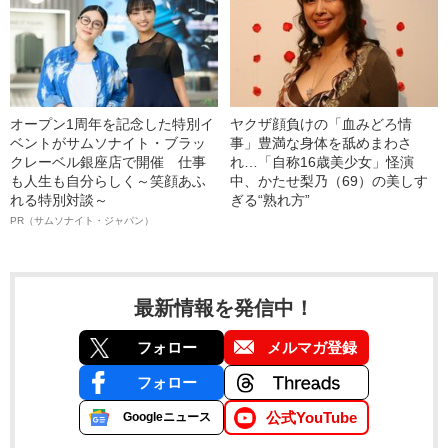
オープン1周年を記念した特別イ
ヤクザ顔負けの「血みどろ情
ベントがサムソナイト・ブラッ
事」豊満な身体を舐めまわさ
クレーベル銀座店で開催 仕事
れ…「自称16歳美少女」怪演
も人生も自分らしく～笑顔あふ
中、かたせ梨乃（69）の美しす
れる特別対談～
ぎる“熟れ方”
PR（サムソナイト・ジャパン）
最新情報を発信中！
フォロー
メルマガ登録
フォロー
公式YouTube
Googleニュース