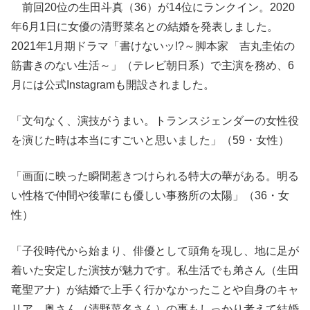
前回20位の生田斗真（36）が14位にランクイン。2020
年6月1日に女優の清野菜名との結婚を発表しました。
2021年1月期ドラマ「書けないッ!?～脚本家 吉丸圭佑の
筋書きのない生活～」（テレビ朝日系）で主演を務め、6
月には公式Instagramも開設されました。
「文句なく、演技がうまい。トランスジェンダーの女性役
を演じた時は本当にすごいと思いました」（59・女性）
「画面に映った瞬間惹きつけられる特大の華がある。明る
い性格で仲間や後輩にも優しい事務所の太陽」（36・女
性）
「子役時代から始まり、俳優として頭角を現し、地に足が
着いた安定した演技が魅力です。私生活でも弟さん（生田
竜聖アナ）が結婚で上手く行かなかったことや自身のキャ
リア、奥さん（清野菜名さん）の事もしっかり考えて結婚