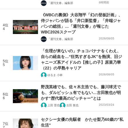
6時間前
「週刊文春」編集部
《WBCの裏側》大谷翔平「幻の登板計画」、
侍ジャパンが語る「井口新監督」「井端ジャ
4位
パンの総括」…「週刊文春」が報じた
4
WBC2026スクープ
2026/08/05
「週刊文春」編集部
「生理が来ないの」チョコバナナをくわえ、
自らの経血を…“狂気すぎるJK”を熱演、旧ジ
5位
ャニーズ系アイドルの【推しの子】原菜乃華
5
（22）の早熟キャリア
2026/08/05
ゆるま 小林
野茂英雄でも、佐々木主浩でも、藤川球児で
も、ダルビッシュ有でもない…古田敦也が明
6位
6
かす“歴代最高のピッチャー”とは
2023/03/24
上田 晋也
古田 敦也
セクシー女優の先駆者 かたせ梨乃60歳の“私
7位
生活”
7