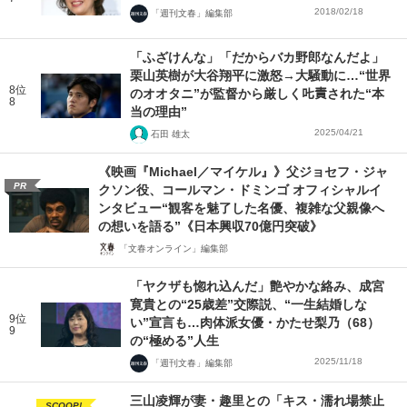
2018/02/18
「週刊文春」編集部
「ふざけんな」「だからバカ野郎なんだよ」
栗山英樹が大谷翔平に激怒→大騒動に…“世界
8位
のオオタニ”が監督から厳しく𠮟責された“本
8
当の理由”
2025/04/21
石田 雄太
《映画『Michael／マイケル』》父ジョセフ・ジャ
PR
クソン役、コールマン・ドミンゴ オフィシャルイ
ンタビュー“観客を魅了した名優、複雑な父親像へ
の想いを語る”《日本興収70億円突破》
「文春オンライン」編集部
「ヤクザも惚れ込んだ」艶やかな絡み、成宮
寛貴との“25歳差”交際説、“一生結婚しな
9位
い”宣言も…肉体派女優・かたせ梨乃（68）
9
の“極める”人生
2025/11/18
「週刊文春」編集部
三山凌輝が妻・趣里との「キス・濡れ場禁止
SCOOP!