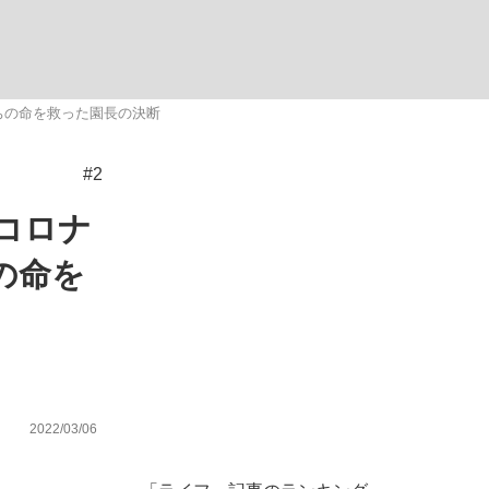
ない資産運用のすべて
ちの命を救った園長の決断
#2
が悲しい」『北の国から』倉本聰氏（91...
コロナ
の命を
2022/03/06