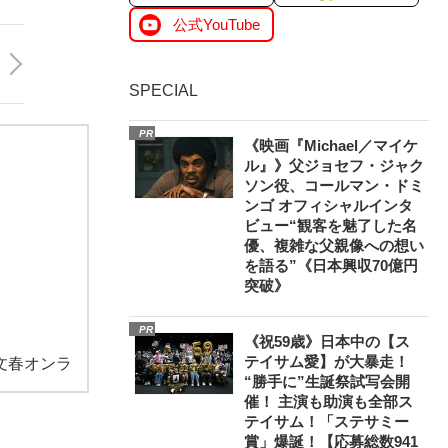
公式YouTube
SPECIAL
PR
《映画『Michael／マイケ
ル』》父ジョセフ・ジャク
ソン役、コールマン・ドミ
ンゴ オフィシャルインタ
ビュー“観客を魅了した名
優、複雑な父親像への想い
を語る”《日本興収70億円
突破》
PR
《祝59歳》日本中の【ス
テイサム愛】が大暴走！
文春オンラ
“勝手に”生誕祭試写会開
催！ 主演も助演も全部ス
テイサム！「ステサミー
賞」爆誕！【応募総数941