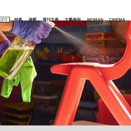
ゴリ
特集
連載
週刊文春
文藝春秋
WOMAN
CINEMA
キーワード入力
ス
エンタメ
ライフ
ビジネス
ーワードタグ一覧
山凌輝
#高市早苗
#後藤真希
#森岡毅
#城彰二
#内田有紀
観る将棋、読
#亀和田武
て明かした日本代表監督に...
「最悪の空気のまま解散」W