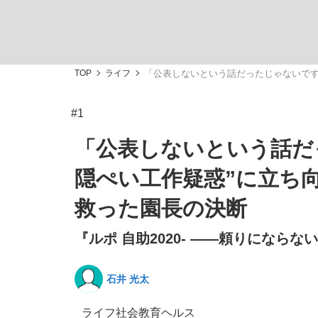
TOP
ライフ
「公表しないという話だったじゃないです
#1
「敗因分析は一切聞かれなかった」侍ジャパン選
キングの誕生を、目撃せよ。
「公表しないという話だ
隠ぺい工作疑惑”に立ち
救った園長の決断
『ルポ 自助2020- ――頼りにならな
the Style
石井 光太
「目標達成できなかったからと言って…」サッ
ライフ
社会
教育
ヘルス