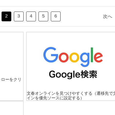
2
3
4
5
6
次へ
ォローをクリ
文春オンラインを見つけやすくする
（遷移先で
インを優先ソースに設定する）