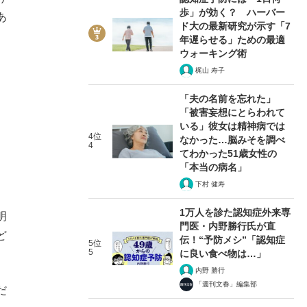
歩」が効く？ ハーバー
あ
ド大の最新研究が示す「7
年遅らせる」ための最適
ウォーキング術
梶山 寿子
「夫の名前を忘れた」
「被害妄想にとらわれて
いる」彼女は精神病では
4位
なかった…脳みそを調べ
4
てわかった51歳女性の
「本当の病名」
下村 健寿
1万人を診た認知症外来専
明
門医・内野勝行氏が直
ど
伝！“予防メシ”「認知症
5位
5
に良い食べ物は…」
内野 勝行
「週刊文春」編集部
だ