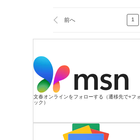
1
前へ
文春オンラインをフォローする
（遷移先で+フ
ック）