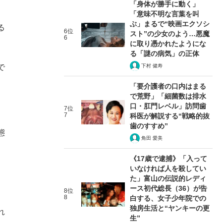
「身体が勝手に動く」
「意味不明な言葉を叫
ぶ」まるで“映画エクソシ
る
6位
スト”の少女のよう…悪魔
6
に取り憑かれたようにな
る「謎の病気」の正体
下村 健寿
で
「要介護者の口内はまる
で荒野」「細菌数は排水
口・肛門レベル」訪問歯
7位
7
科医が解説する“戦略的抜
歯のすすめ”
態
角田 愛美
《17歳で逮捕》「入って
いなければ人を殺してい
た」富山の伝説的レディ
ース初代総長（36）が告
8位
8
白する、女子少年院での
独房生活と“ヤンキーの更
れ
生”