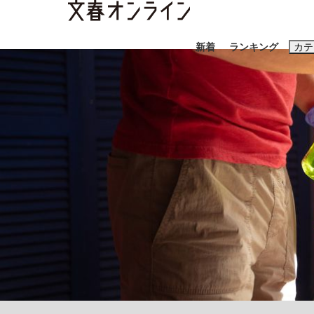
新着
ランキング
カテ
スクープ
ニュー
おすすめのキ
#藤田晋
#三
#玉木雄一郎
「90%は失敗する。でも…」本田圭佑が初め
終戦から81年