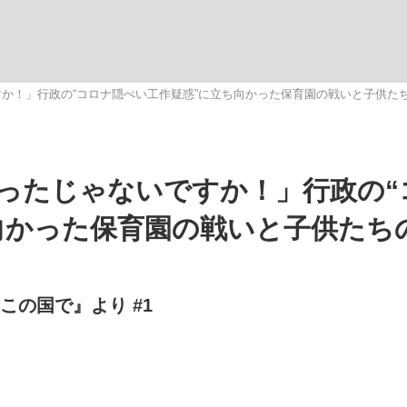
いまさら聞け
か！」行政の“コロナ隠ぺい工作疑惑”に立ち向かった保育園の戦いと子供た
手が証言した“NPB聞...
「クマが悪者扱いされているの
ったじゃないですか！」行政の“
向かった保育園の戦いと子供たち
いこの国で』より #1
もっと見る
カー日本代表・森保一監督...