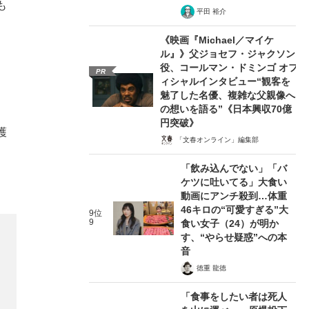
も
平田 裕介
《映画『Michael／マイケ
ル』》父ジョセフ・ジャクソン
役、コールマン・ドミンゴ オフ
PR
ィシャルインタビュー“観客を
魅了した名優、複雑な父親像へ
の想いを語る”《日本興収70億
円突破》
護
「文春オンライン」編集部
「飲み込んでない」「バ
ケツに吐いてる」大食い
動画にアンチ殺到…体重
46キロの“可愛すぎる”大
9位
9
食い女子（24）が明か
す、“やらせ疑惑”への本
音
徳重 龍徳
「食事をしたい者は死人