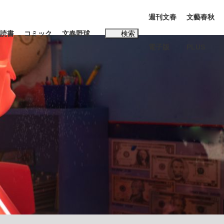
週刊文春
文藝春秋
読書
コミック
文春野球
検索
電子版
PLUS
インタビュー
読書
#松田聖子
む将棋
BC日本代表“敗戦”の真実 選手が明かす...