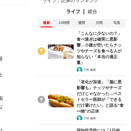
「ライフ」記事のランキング
ライフ
総合
最新
24時間
週間
月間
写真
「こんなに少ないの？」
食べ過ぎは確実に悪影
響…小腹が空いたらナッ
ツやチーズを食べる人が
知らない「本当の適正
最
量」
。
下村 健寿
止
「老化が加速」「脳に悪
影響も」ナッツやチーズ
だけじゃなかった…ベス
園
トセラー医師が「できる
だけ避けたい」と語る“食
な
べ物”の正体
下村 健寿
け
認知症予防には「1日何