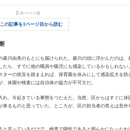
もっと見る
2
/6
ページ目
この記事を1ページ目から読む
断
の菱川由美のもとにも届けられた。菱川の頭に浮かんだのは、
したら、すでに他の職員や園児にも感染しているかもしれない
スターの状況を踏まえれば、保育園を休みにして感染拡大を防
が、休園や検査には自治体の協力が不可欠だ。
入れ、今起きている事態をつたえた。当然、区からはすぐに休
が来るものと思っていた。ところが、区の担当者の答えは意外
ると言っているだけで、検査で陽性であると明らかになったわ