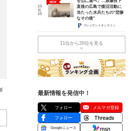
を山に運べ」…原爆投下
NEW
10
直後の広島で復旧活動に
位
当たった水兵たちの“悲惨
10
なその後”
プレジデントオンライン
11位から20位を見る
断
最新情報を発信中！
フォロー
メルマガ登録
フォロー
Googleニュース