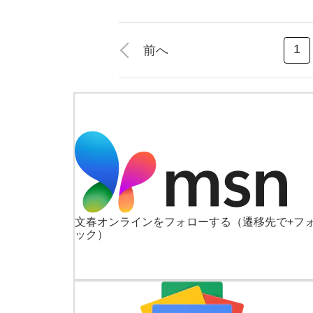
1
前へ
文春オンラインをフォローする
（遷移先で+フ
ック）