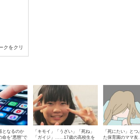
ークをクリ
器となるのか
「キモイ」「うざい」「死ね」
「死にたい」とつ
命を“悪態”で
「ガイジ」……17歳の高校生を
た保育園のママ友