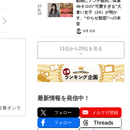
動画にアンチ殺到…体重
10
46キロの“可愛すぎる”大
位
食い女子（24）が明か
10
す、“やらせ疑惑”への本
音
徳重 龍徳
11位から20位を見る
最新情報を発信中！
文春オンラ
フォロー
メルマガ登録
フォロー