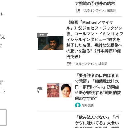
ア挑戦の予想外の結末
「文春オンライン」編集部
れ
《映画『Michael／マイケ
ル』》父ジョセフ・ジャクソン
役、コールマン・ドミンゴ オフ
PR
変え
ィシャルインタビュー“観客を
っ
魅了した名優、複雑な父親像へ
の想いを語る”《日本興収70億
円突破》
「文春オンライン」編集部
「要介護者の口内はまる
で荒野」「細菌数は排水
ず
口・肛門レベル」訪問歯
9位
たし
9
科医が解説する“戦略的抜
歯のすすめ”
角田 愛美
「飲み込んでない」「バ
ケツに吐いてる」大食い