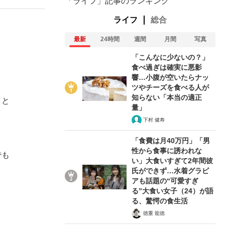
「ライフ」記事のランキング
ライフ
総合
最新
24時間
週間
月間
写真
「こんなに少ないの？」
食べ過ぎは確実に悪影
響…小腹が空いたらナッ
ツやチーズを食べる人が
知らない「本当の適正
、と
量」
下村 健寿
「食費は月40万円」「男
性から食事に誘われな
でも
い」大食いすぎて2年間彼
氏ができず…水着グラビ
アも話題の“可愛すぎ
る”大食い女子（24）が語
る、驚愕の食生活
徳重 龍徳