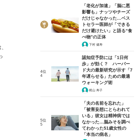
「老化が加速」「脳に悪
影響も」ナッツやチーズ
だけじゃなかった…ベス
トセラー医師が「できる
だけ避けたい」と語る“食
べ物”の正体
下村 健寿
は、
っ
認知症予防には「1日何
歩」が効く？ ハーバー
ド大の最新研究が示す「7
4位
4
年遅らせる」ための最適
ウォーキング術
梶山 寿子
「夫の名前を忘れた」
「被害妄想にとらわれて
いる」彼女は精神病では
5位
なかった…脳みそを調べ
5
てわかった51歳女性の
「本当の病名」