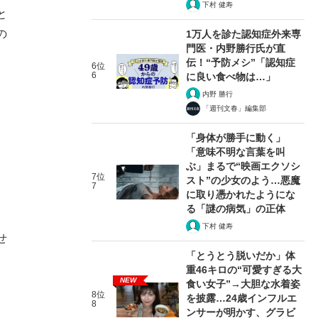
下村 健寿
と
の
1万人を診た認知症外来専
門医・内野勝行氏が直
伝！“予防メシ”「認知症
6位
6
に良い食べ物は…」
内野 勝行
「週刊文春」編集部
「身体が勝手に動く」
「意味不明な言葉を叫
ぶ」まるで“映画エクソシ
7位
スト”の少女のよう…悪魔
7
に取り憑かれたようにな
る「謎の病気」の正体
下村 健寿
せ
「とうとう脱いだか」体
重46キロの“可愛すぎる大
NEW
食い女子”→大胆な水着姿
8位
を披露…24歳インフルエ
8
ンサーが明かす、グラビ