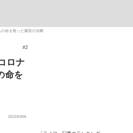
ない資産運用のすべて
ちの命を救った園長の決断
#2
が悲しい」『北の国から』倉本聰氏（91...
コロナ
の命を
2022/03/06