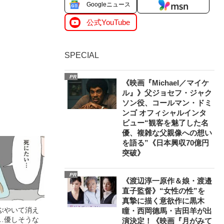
Googleニュース
公式YouTube
SPECIAL
PR
《映画『Michael／マイケ
ル』》父ジョセフ・ジャク
ソン役、コールマン・ドミ
ンゴ オフィシャルインタ
ビュー“観客を魅了した名
優、複雑な父親像への想い
を語る”《日本興収70億円
突破》
PR
《渡辺淳一原作＆娘・渡邉
直子監督》“女性の性”を
真摯に描く意欲作に黒木
ぶやいて消え
瞳・西岡德馬・吉田羊が出
…優しそうな
演決定！《映画『月がみて