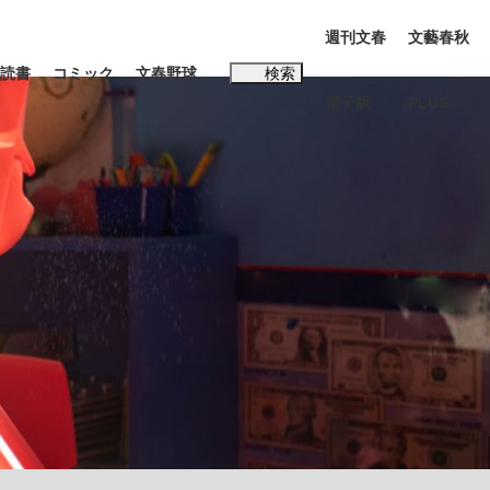
週刊文春
文藝春秋
読書
コミック
文春野球
検索
電子版
PLUS
インタビュー
読書
#松田聖子
む将棋
BC日本代表“敗戦”の真実 選手が明かす...