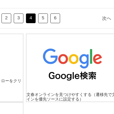
2
3
4
5
6
次へ
ォローをクリ
文春オンラインを見つけやすくする
（遷移先で
インを優先ソースに設定する）