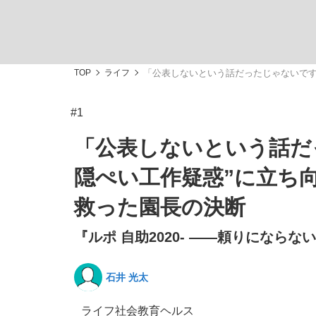
TOP
ライフ
「公表しないという話だったじゃないです
#1
「敗因分析は一切聞かれなかった」侍ジャパン選
キングの誕生を、目撃せよ。
「公表しないという話だ
隠ぺい工作疑惑”に立ち
救った園長の決断
『ルポ 自助2020- ――頼りにならな
the Style
石井 光太
「目標達成できなかったからと言って…」サッ
ライフ
社会
教育
ヘルス