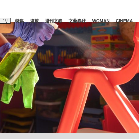
ゴリ
特集
連載
週刊文春
文藝春秋
WOMAN
CINEMA
キーワード入力
ス
エンタメ
ライフ
ビジネス
ーワードタグ一覧
山凌輝
#高市早苗
#後藤真希
#森岡毅
#城彰二
#内田有紀
観る将棋、読
#亀和田武
て明かした日本代表監督に...
「最悪の空気のまま解散」W