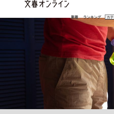
新着
ランキング
カテ
スクープ
ニュー
おすすめのキ
#藤田晋
#三
#玉木雄一郎
「90%は失敗する。でも…」本田圭佑が初め
終戦から81年