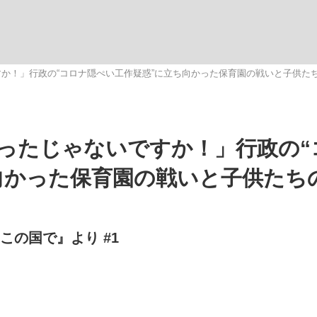
いまさら聞け
か！」行政の“コロナ隠ぺい工作疑惑”に立ち向かった保育園の戦いと子供た
手が証言した“NPB聞...
「クマが悪者扱いされているの
ったじゃないですか！」行政の“
向かった保育園の戦いと子供たち
いこの国で』より #1
もっと見る
カー日本代表・森保一監督...