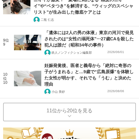
イ”や“ベタつき”を解消する、“ウィッグのスペシャ
リスト”が生み出した徹底ケアとは
二瓶 仁志
「遺体には2人の男の体液」東京の河川で発見
されたのは“女性の溺死体”⋯27歳CAを殺した
9位
9
犯人は誰だ（昭和34年の事件）
2026/06/01
鉄人ノンフィクション編集部
妊娠発覚後、医者と義母から「絶対に奇形の
子がうまれる」と…9歳で“広島原爆”を体験し
10
た女性が明かす、それでも「うむ」と決めた
位
10
理由
2026/08/06
小山 美砂
11位から20位を見る