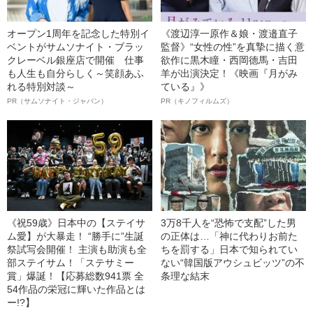
オープン1周年を記念した特別イ
《渡辺淳一原作＆娘・渡邉直子
ベントがサムソナイト・ブラッ
監督》“女性の性”を真摯に描く意
クレーベル銀座店で開催 仕事
欲作に黒木瞳・西岡德馬・吉田
も人生も自分らしく～笑顔あふ
羊が出演決定！《映画『月がみ
れる特別対談～
ている』》
PR（サムソナイト・ジャパン）
PR（キノフィルムズ）
《祝59歳》日本中の【ステイサ
3万8千人を“恐怖で支配”した男
ム愛】が大暴走！ “勝手に”生誕
の正体は…「神に代わりお前た
祭試写会開催！ 主演も助演も全
ちを罰する」日本で知られてい
部ステイサム！「ステサミー
ない“韓国版アウシュビッツ”の不
賞」爆誕！【応募総数941票 全
条理な結末
54作品の栄冠に輝いた作品とは
ー!?】