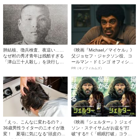
知られた子爵夫人を突き動かし
たもの
肺結核、徴兵検査、夜這い……
《映画『Michael／マイケル』》
なぜ村の秀才青年は残酷すぎる
父ジョセフ・ジャクソン役、コ
「津山三十人殺し」を決行した
ールマン・ドミンゴ オフィシャ
のか
ルインタビュー“観客を魅了した
PR（キノフィルムズ）
名優、複雑な父親像への想いを
語る”《日本興収70億円突破》
「えっ、こんなに変わるの？」
《映画『シェルター』》ジェイ
36歳男性ライターのニオイが激
ソン・ステイサムがお盆を“打
変！ 夏場に気になる“頭皮のニ
破”する!!《「眠眠打破」コラ