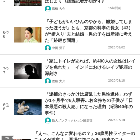
5
はじまり《担当記者が明かす》
15時間前
髙橋 大介
「子どもがいいひんのやから、離婚してしま
ったほうが」とも…京都の料亭の長女（43）
6位
が“婿入り”夫と結婚→男の子を出産後に考え
6
た「跡継ぎ問題」
2026/08/02
中岡 愛子
「家にトイレがあれば、約400人の女性はレイ
プを免れた」 インドにおけるレイプ犯罪の
7位
7
深刻さ
2020/08/18
佐藤 大介
「逮捕のきっかけは腐乱した男性遺体」わず
か1ヶ月半で8人殺害…お金持ちの子供が「日
8位
本最悪の殺人犯」になった理由（昭和40年の
8
事件）
2026/07/18
鉄人ノンフィクション編集部
「えっ、こんなに変わるの？」36歳男性ライターの
PR
ニオイが激変！ 夏場に気になる“頭皮のニオ