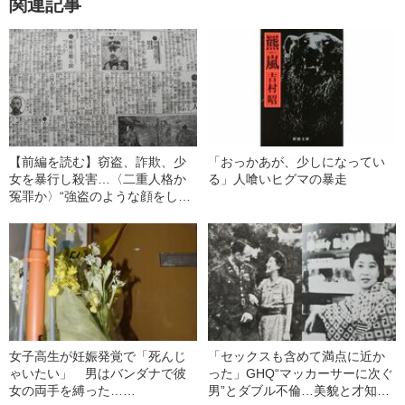
関連記事
【前編を読む】窃盗、詐欺、少
「おっかあが、少しになってい
女を暴行し殺害…〈二重人格か
る」人喰いヒグマの暴走
冤罪か〉“強盗のような顔をし
た”「伝道師」の謎の事件
女子高生が妊娠発覚で「死んじ
「セックスも含めて満点に近か
ゃいたい」 男はバンダナで彼
った」GHQ“マッカーサーに次ぐ
女の両手を縛った……
男”とダブル不倫…美貌と才知で