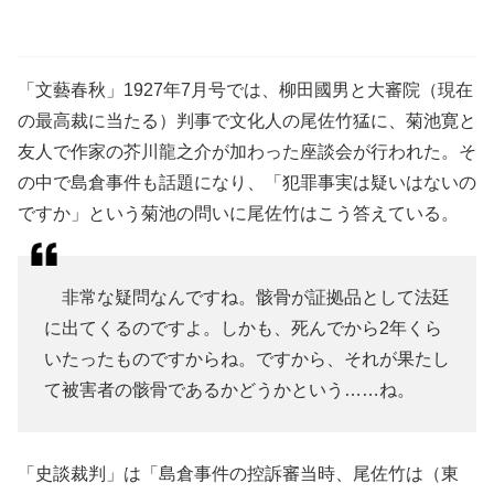
「文藝春秋」1927年7月号では、柳田國男と大審院（現在
の最高裁に当たる）判事で文化人の尾佐竹猛に、菊池寛と
友人で作家の芥川龍之介が加わった座談会が行われた。そ
の中で島倉事件も話題になり、「犯罪事実は疑いはないの
ですか」という菊池の問いに尾佐竹はこう答えている。
非常な疑問なんですね。骸骨が証拠品として法廷
に出てくるのですよ。しかも、死んでから2年くら
いたったものですからね。ですから、それが果たし
て被害者の骸骨であるかどうかという……ね。
「史談裁判」は「島倉事件の控訴審当時、尾佐竹は（東