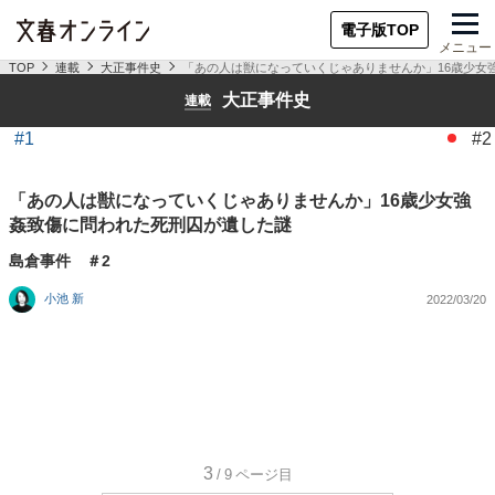
電子版TOP
メニュー
TOP
連載
大正事件史
「あの人は獣になっていくじゃありませんか」16歳少女
大正事件史
連載
#1
#2
「あの人は獣になっていくじゃありませんか」16歳少女強
姦致傷に問われた死刑囚が遺した謎
島倉事件 ＃2
小池 新
2022/03/20
3
/9
ページ目