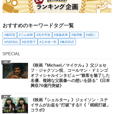
おすすめのキーワードタグ一覧
#藤田晋
#三山凌輝
#高市早苗
#後藤真希
#森岡毅
#城彰二
#内田有紀
#松田聖子
#玉木雄一郎
#亀和田武
SPECIAL
PR
《映画『Michael／マイケル』》父ジョセ
フ・ジャクソン役、コールマン・ドミンゴ
オフィシャルインタビュー“観客を魅了した
名優、複雑な父親像への想いを語る”《日本
興収70億円突破》
PR
《映画『シェルター』》ジェイソン・ステ
イサムがお盆を“打破”する!!《「眠眠打破」
コラボ》