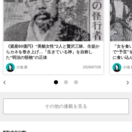
《資産80億円》“美貌女性”2人と贅沢三昧、生徒か
「女を食
らカネを巻き上げ…「生きている神」を自称し
で“予言
た“明治の怪物”の正体
に食い込
小池 新
2026/07/26
小池 
その他の連載を見る