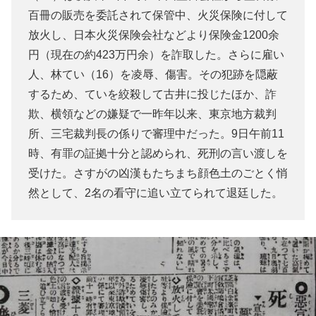
百冊の販売を委託されて保管中、火災保険に付して
放火し、日本火災保険会社などより保険金1200余
円（現在の約423万円余）を詐取した。さらに雇い
人、林てい（16）を凌辱、傷害。その犯跡を隠蔽
するため、ていを絞殺して古井に投じたほか、詐
欺、横領などの嫌疑で一昨年以来、東京地方裁判
所、三宅裁判長の係りで審理中だった。9日午前11
時、有罪の証拠十分と認められ、死刑の言い渡しを
受けた。さすがの凶漢もたちまち顔色土のごとく悄
然として、2名の看守に追い立てられて退廷した。