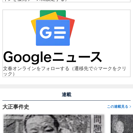
文春オンラインをフォローする
（遷移先で☆マークをクリ
ック）
連載
大正事件史
この連載見る