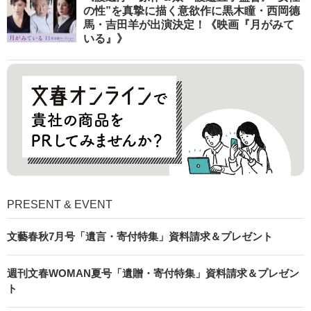
の性”を真摯に描く意欲作に黒木瞳・西岡德
馬・吉田羊が出演決定！《映画『月がみて
いる』》
PRESENT & EVENT
文藝春秋7月号「遺言・寄付特集」資料請求＆プレゼント
週刊文春WOMAN夏号「遺贈・寄付特集」資料請求＆プレゼン
ト