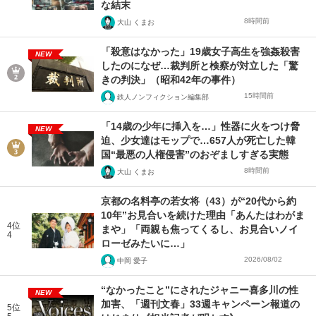
な結末
8時間前
大山 くまお
「殺意はなかった」19歳女子高生を強姦殺害
NEW
したのになぜ…裁判所と検察が対立した「驚
きの判決」（昭和42年の事件）
15時間前
鉄人ノンフィクション編集部
「14歳の少年に挿入を…」性器に火をつけ脅
NEW
迫、少女達はモップで…657人が死亡した韓
国“最悪の人権侵害”のおぞましすぎる実態
8時間前
大山 くまお
京都の名料亭の若女将（43）が“20代から約
10年”お見合いを続けた理由「あんたはわがま
4位
まや」「両親も焦ってくるし、お見合いノイ
4
ローゼみたいに…」
2026/08/02
中岡 愛子
“なかったこと”にされたジャニー喜多川の性
NEW
加害、「週刊文春」33週キャンペーン報道の
5位