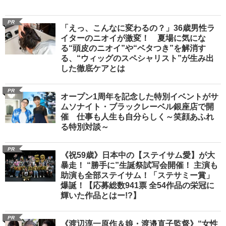
PR
「えっ、こんなに変わるの？」36歳男性ラ
イターのニオイが激変！ 夏場に気にな
る“頭皮のニオイ”や“ベタつき”を解消す
る、“ウィッグのスペシャリスト”が生み出
した徹底ケアとは
PR
オープン1周年を記念した特別イベントがサ
ムソナイト・ブラックレーベル銀座店で開
催 仕事も人生も自分らしく～笑顔あふれ
る特別対談～
PR
《祝59歳》日本中の【ステイサム愛】が大
暴走！ “勝手に”生誕祭試写会開催！ 主演も
助演も全部ステイサム！「ステサミー賞」
爆誕！【応募総数941票 全54作品の栄冠に
輝いた作品とはー!?】
PR
《渡辺淳一原作＆娘・渡邉直子監督》“女性