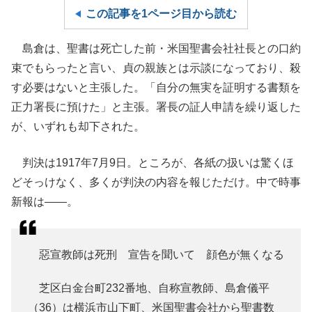
この記事を1ページ目から読む
島倉は、聖書は死亡した前・米国聖書会社社長との口約
束でもらったと言い、貞の親族とは示談になっており、殺
す必要はないと主張した。「自分の無実を証明する書類を
正力署長に預けた」と主張。署長の証人申請を繰り返した
が、いずれも却下された。
判決は1917年7月9日。ところが、各紙の扱いは驚くほ
どそっけなく、多くが判決の内容を報じただけ。中で時事
新報は――。
惡宣教師は死刑 宣告を聞いて 顔色が無くなる
芝区白金台町232番地、自称宣教師、島倉儀平
（36）は横浜市山下町、米国聖書会社から聖書数