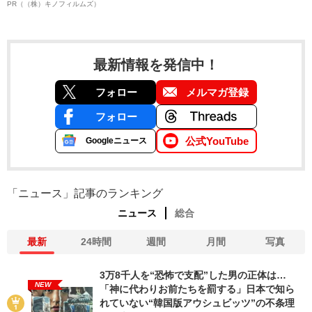
PR（（株）キノフィルムズ）
最新情報を発信中！
フォロー
メルマガ登録
フォロー
公式YouTube
Googleニュース
「ニュース」記事のランキング
ニュース
総合
最新
24時間
週間
月間
写真
3万8千人を“恐怖で支配”した男の正体は…
NEW
「神に代わりお前たちを罰する」日本で知ら
れていない“韓国版アウシュビッツ”の不条理