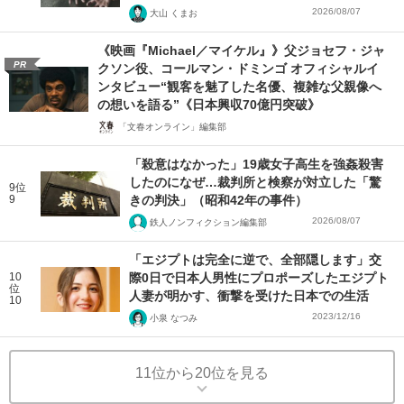
2026/08/07
大山 くまお
《映画『Michael／マイケル』》父ジョセフ・ジャ
PR
クソン役、コールマン・ドミンゴ オフィシャルイ
ンタビュー“観客を魅了した名優、複雑な父親像へ
の想いを語る”《日本興収70億円突破》
「文春オンライン」編集部
「殺意はなかった」19歳女子高生を強姦殺害
したのになぜ…裁判所と検察が対立した「驚
9位
9
きの判決」（昭和42年の事件）
2026/08/07
鉄人ノンフィクション編集部
「エジプトは完全に逆で、全部隠します」交
10
際0日で日本人男性にプロポーズしたエジプト
位
人妻が明かす、衝撃を受けた日本での生活
10
2023/12/16
小泉 なつみ
11位から20位を見る