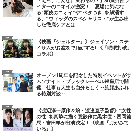
「えっ、こんなに変わるの？」36歳男性ラ
イターのニオイが激変！ 夏場に気にな
る“頭皮のニオイ”や“ベタつき”を解消す
る、“ウィッグのスペシャリスト”が生み出
した徹底ケアとは
PR
《映画『シェルター』》ジェイソン・ステ
イサムがお盆を“打破”する!!《「眠眠打破」
コラボ》
PR
オープン1周年を記念した特別イベントがサ
ムソナイト・ブラックレーベル銀座店で開
催 仕事も人生も自分らしく～笑顔あふれ
る特別対談～
PR
《渡辺淳一原作＆娘・渡邉直子監督》“女性
の性”を真摯に描く意欲作に黒木瞳・西岡德
馬・吉田羊が出演決定！《映画『月がみて
いる』》