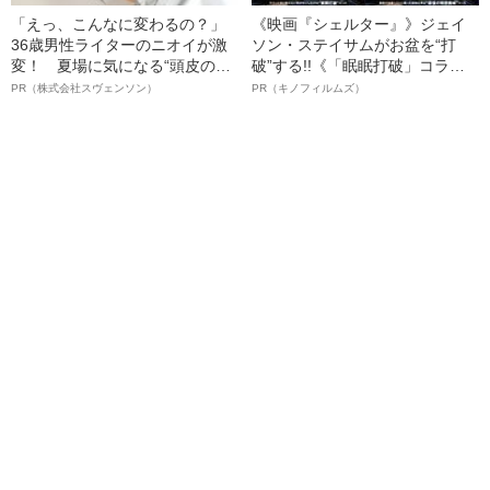
「えっ、こんなに変わるの？」
《映画『シェルター』》ジェイ
36歳男性ライターのニオイが激
ソン・ステイサムがお盆を“打
変！ 夏場に気になる“頭皮のニ
破”する!!《「眠眠打破」コラ
オイ”や“ベタつき”を解消す
ボ》
PR（株式会社スヴェンソン）
PR（キノフィルムズ）
る、“ウィッグのスペシャリス
ト”が生み出した徹底ケアとは