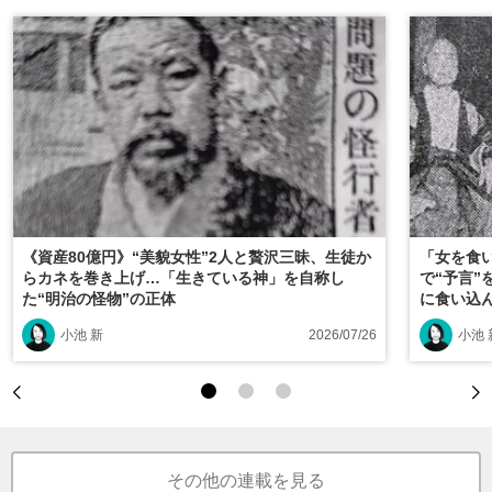
《資産80億円》“美貌女性”2人と贅沢三昧、生徒か
「女を食
らカネを巻き上げ…「生きている神」を自称し
で“予言
た“明治の怪物”の正体
に食い込
小池 新
2026/07/26
小池 
その他の連載を見る