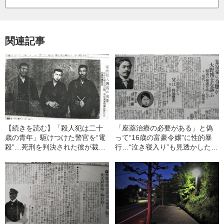
関連記事
【続きを読む】「殺人犯は二十
「座薬治療の必要がある」と偽
歳の青年」駆けつけた警官を“電
って“16歳の富豪令嬢”に性的暴
殺”…死刑を判決された彼が裁判
行…“泣き寝入り”も見透かしたエ
で気づけなかった「重要な質
リート医師の“卑劣な堕胎工
問」
作”――大正事件史