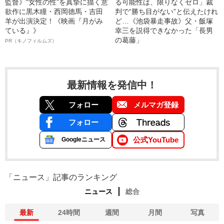
監督》“女性の性”を真摯に描く意
る可能性は、限りなくゼロ」裁
欲作に黒木瞳・西岡德馬・吉田
判で“勝ち目がない”と伝えたけれ
羊が出演決定！《映画『月がみ
ど…《池袋暴走事故》父・飯塚
ている』》
幸三を説得できなかった「長男
の葛藤」
PR（キノフィルムズ）
最新情報を発信中！
フォロー
メルマガ登録
フォロー
公式YouTube
Googleニュース
「ニュース」記事のランキング
ニュース
総合
最新
24時間
週間
月間
写真