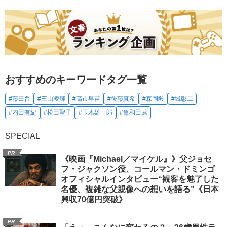
おすすめのキーワードタグ一覧
#藤田晋
#三山凌輝
#高市早苗
#後藤真希
#森岡毅
#城彰二
#内田有紀
#松田聖子
#玉木雄一郎
#亀和田武
SPECIAL
PR
《映画『Michael／マイケル』》父ジョセ
フ・ジャクソン役、コールマン・ドミンゴ
オフィシャルインタビュー“観客を魅了した
名優、複雑な父親像への想いを語る”《日本
興収70億円突破》
PR