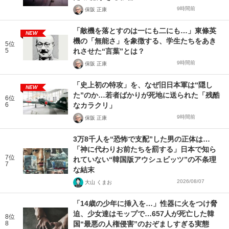
9時間前
保阪 正康
「敵機を落とすのは一にも二にも…」東條英
NEW
機の「無能さ」を象徴する、学生たちをあき
5位
5
れさせた“言葉”とは？
9時間前
保阪 正康
「史上初の特攻」を、なぜ旧日本軍は“隠し
NEW
た”のか…若者ばかりが死地に送られた「残酷
6位
6
なカラクリ」
9時間前
保阪 正康
3万8千人を“恐怖で支配”した男の正体は…
「神に代わりお前たちを罰する」日本で知ら
7位
れていない“韓国版アウシュビッツ”の不条理
7
な結末
2026/08/07
大山 くまお
「14歳の少年に挿入を…」性器に火をつけ脅
迫、少女達はモップで…657人が死亡した韓
8位
8
国“最悪の人権侵害”のおぞましすぎる実態