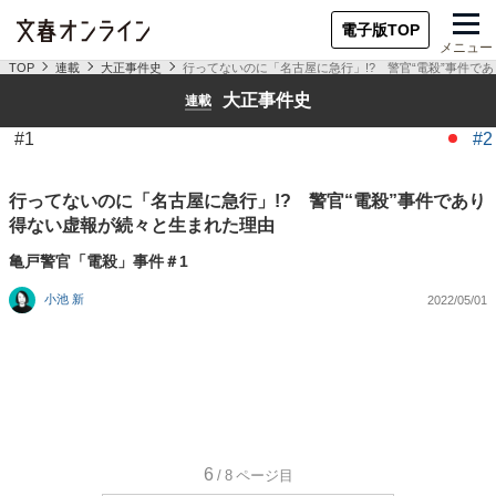
電子版TOP
メニュー
TOP
連載
大正事件史
行ってないのに「名古屋に急行」!? 警官“電殺”事件で
大正事件史
連載
#1
#2
行ってないのに「名古屋に急行」!? 警官“電殺”事件であり
得ない虚報が続々と生まれた理由
亀戸警官「電殺」事件＃1
小池 新
2022/05/01
6
/8
ページ目