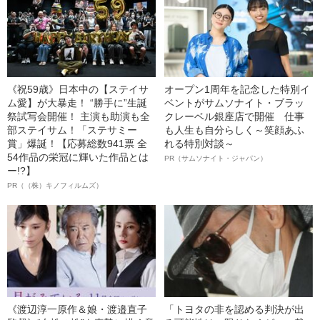
《祝59歳》日本中の【ステイサ
オープン1周年を記念した特別イ
ム愛】が大暴走！ “勝手に”生誕
ベントがサムソナイト・ブラッ
祭試写会開催！ 主演も助演も全
クレーベル銀座店で開催 仕事
部ステイサム！「ステサミー
も人生も自分らしく～笑顔あふ
賞」爆誕！【応募総数941票 全
れる特別対談～
54作品の栄冠に輝いた作品とは
PR（サムソナイト・ジャパン）
ー!?】
PR（（株）キノフィルムズ）
《渡辺淳一原作＆娘・渡邉直子
「トヨタの非を認める判決が出