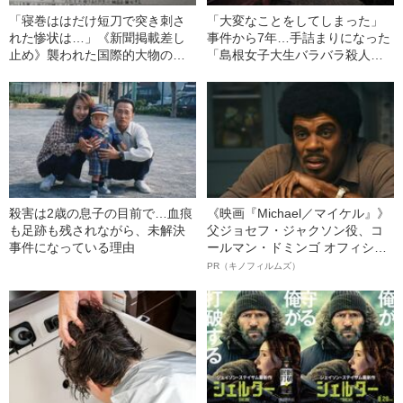
「寝巻ははだけ短刀で突き刺さ
「大変なことをしてしまった」
れた惨状は…」《新聞掲載差し
事件から7年…手詰まりになった
止め》襲われた国際的大物の令
「島根女子大生バラバラ殺人事
嬢と“酷すぎる現場”
件」に起きた激震
殺害は2歳の息子の目前で…血痕
《映画『Michael／マイケル』》
も足跡も残されながら、未解決
父ジョセフ・ジャクソン役、コ
事件になっている理由
ールマン・ドミンゴ オフィシャ
ルインタビュー“観客を魅了した
PR（キノフィルムズ）
名優、複雑な父親像への想いを
語る”《日本興収70億円突破》