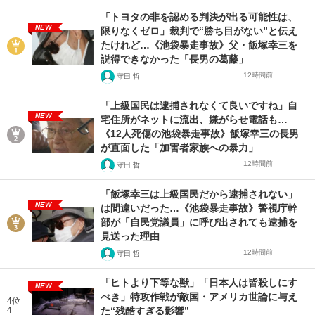
「トヨタの非を認める判決が出る可能性は、
NEW
限りなくゼロ」裁判で“勝ち目がない”と伝え
たけれど…《池袋暴走事故》父・飯塚幸三を
説得できなかった「長男の葛藤」
12時間前
守田 哲
「上級国民は逮捕されなくて良いですね」自
NEW
宅住所がネットに流出、嫌がらせ電話も…
《12人死傷の池袋暴走事故》飯塚幸三の長男
が直面した「加害者家族への暴力」
12時間前
守田 哲
「飯塚幸三は上級国民だから逮捕されない」
NEW
は間違いだった…《池袋暴走事故》警視庁幹
部が「自民党議員」に呼び出されても逮捕を
見送った理由
12時間前
守田 哲
「ヒトより下等な獣」「日本人は皆殺しにす
NEW
べき」特攻作戦が敵国・アメリカ世論に与え
4位
4
た“残酷すぎる影響”