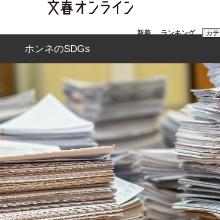
新着
ランキング
カテ
ホンネのSDGs
スクープ
ニュー
おすすめのキ
#藤田晋
#三
#玉木雄一郎
「90%は失敗する。でも…」本田圭佑が初め
終戦から81年