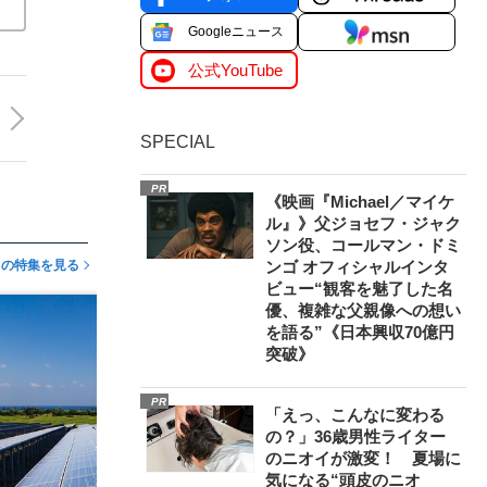
Googleニュース
公式YouTube
SPECIAL
PR
《映画『Michael／マイケ
ル』》父ジョセフ・ジャク
ソン役、コールマン・ドミ
この特集を見る
ンゴ オフィシャルインタ
ビュー“観客を魅了した名
優、複雑な父親像への想い
を語る”《日本興収70億円
突破》
PR
「えっ、こんなに変わる
の？」36歳男性ライター
のニオイが激変！ 夏場に
気になる“頭皮のニオ