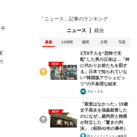
「ニュース」記事のランキング
、平
ニュース
総合
最新
24時間
週間
月間
写真
家
3万8千人を“恐怖で支
配”した男の正体は…「神
の
NEW
に代わりお前たちを罰す
る」日本で知られていな
い“韓国版アウシュビッ
ツ”の不条理な結末
大山 くまお
「殺意はなかった」19歳
女子高生を強姦殺害した
NEW
のになぜ…裁判所と検察
が対立した「驚きの判
決」（昭和42年の事件）
鉄人ノンフィクション編集部