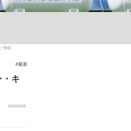
ない資産運用のすべて
“理由”
が悲しい」『北の国から』倉本聰氏（91...
#最新
ン・キ
2023/02/25