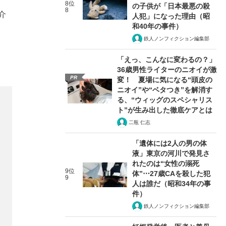
8位
の子供が「日本最悪の殺
8
介
人犯」になった理由（昭
和40年の事件）
鉄人ノンフィクション編集部
「えっ、こんなに変わるの？」
36歳男性ライターのニオイが激
PR
変！ 夏場に気になる“頭皮の
ニオイ”や“ベタつき”を解消す
る、“ウィッグのスペシャリス
ト”が生み出した徹底ケアとは
二瓶 仁志
「遺体には2人の男の体
液」東京の河川で発見さ
れたのは“女性の溺死
9位
体”⋯27歳CAを殺した犯
9
人は誰だ（昭和34年の事
件）
鉄人ノンフィクション編集部