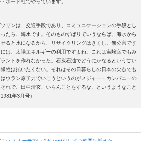
ル・ボード社でやっています。
ソリンは、交通手段であり、コミュニケーションの手段とし
いったら、海水です。そのものずばりでいうならば、海水から
させると水になるから、リサイクリングはきくし、無公害です
るには、太陽エネルギーの利用ですよね。これは実験室でもみ
プラントを作れなかった。石炭石油でどうにかなるという甘い
う犠牲は払いたくない。それはその日暮らしの日本の欠点でも
とはウラン原子力でいこうというのがメジャー・カンパニーの
、それで、田中清玄、いらんことをするな、というようなこと
981年3月号）
ドン・キホーテ扱いされたが少しずつ仲間は増えた