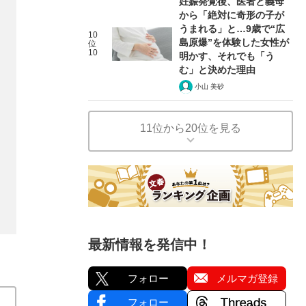
妊娠発覚後、医者と義母
から「絶対に奇形の子が
うまれる」と…9歳で“広
10
島原爆”を体験した女性が
位
10
明かす、それでも「う
む」と決めた理由
小山 美砂
11位から20位を見る
最新情報を発信中！
フォロー
メルマガ登録
フォロー