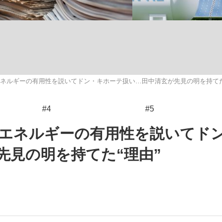
いまさら聞け
素エネルギーの有用性を説いてドン・キホーテ扱い…田中清玄が先見の明を持てた
手が証言した“NPB聞...
「クマが悪者扱いされているの
#4
#5
水素エネルギーの有用性を説いてド
先見の明を持てた“理由”
もっと見る
カー日本代表・森保一監督...