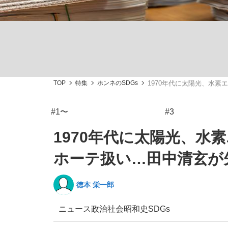
TOP
特集
ホンネのSDGs
1970年代に太陽光、水
「敗因分析は一切聞かれなかった」侍ジャパン選
キングの誕生を、目撃せよ。
#1〜
#3
1970年代に太陽光、
ホーテ扱い…田中清玄が
the Style
徳本 栄一郎
ニュース
政治
社会
昭和史
SDGs
「目標達成できなかったからと言って…」サッ