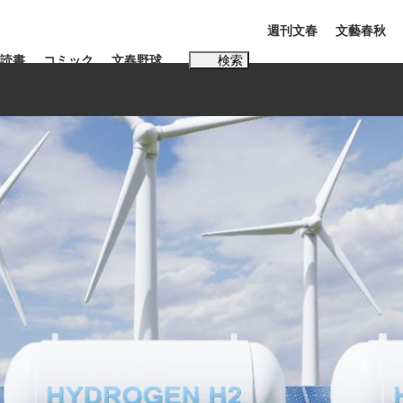
週刊文春
文藝春秋
読書
コミック
文春野球
検索
電子版
PLUS
インタビュー
読書
#松田聖子
む将棋
BC日本代表“敗戦”の真実 選手が明かす...