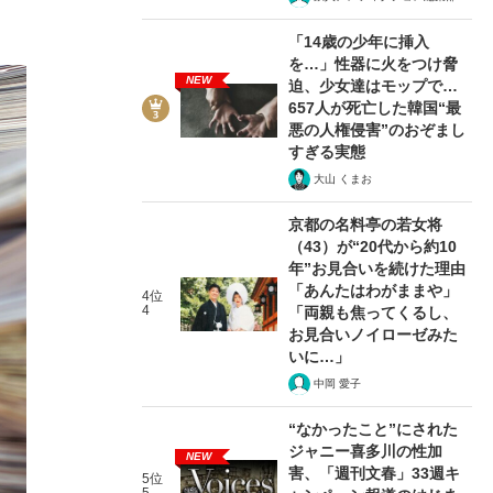
「14歳の少年に挿入
を…」性器に火をつけ脅
NEW
迫、少女達はモップで…
657人が死亡した韓国“最
悪の人権侵害”のおぞまし
すぎる実態
大山 くまお
京都の名料亭の若女将
（43）が“20代から約10
年”お見合いを続けた理由
「あんたはわがままや」
4位
4
「両親も焦ってくるし、
お見合いノイローゼみた
いに…」
中岡 愛子
“なかったこと”にされた
ジャニー喜多川の性加
NEW
害、「週刊文春」33週キ
5位