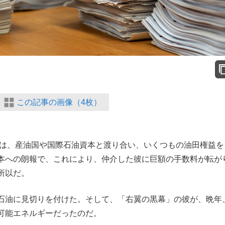
この記事の画像（4枚）
田中は、産油国や国際石油資本と渡り合い、いくつもの油田権益を
本への朗報で、これにより、仲介した彼に巨額の手数料が転が
所以だ。
石油に見切りを付けた。そして、「右翼の黒幕」の彼が、晩年
可能エネルギーだったのだ。