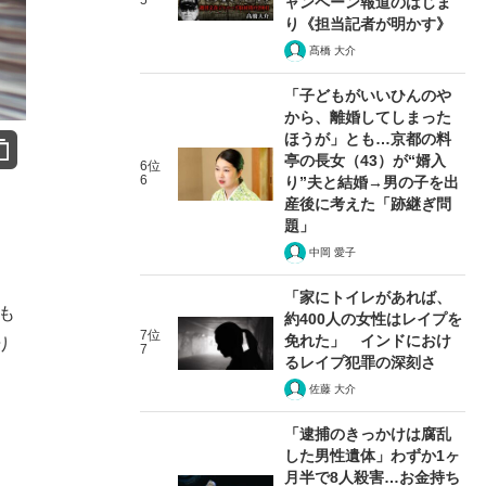
5
ャンペーン報道のはじま
り《担当記者が明かす》
髙橋 大介
「子どもがいいひんのや
から、離婚してしまった
ほうが」とも…京都の料
亭の長女（43）が“婿入
6位
6
り”夫と結婚→男の子を出
産後に考えた「跡継ぎ問
題」
中岡 愛子
「家にトイレがあれば、
も
約400人の女性はレイプを
7位
免れた」 インドにおけ
り
7
るレイプ犯罪の深刻さ
佐藤 大介
、
「逮捕のきっかけは腐乱
した男性遺体」わずか1ヶ
月半で8人殺害…お金持ち