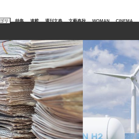
ゴリ
特集
連載
週刊文春
文藝春秋
WOMAN
CINEMA
キーワード入力
ス
エンタメ
ライフ
ビジネス
ーワードタグ一覧
山凌輝
#高市早苗
#後藤真希
#森岡毅
#城彰二
#内田有紀
観る将棋、読
#亀和田武
て明かした日本代表監督に...
「最悪の空気のまま解散」W