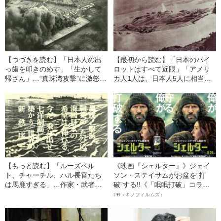
【つづきを読む】「日本人の出
【最初から読む】「日本のパイ
っ歯を叩きのめす」「生かして
ロットはすべて近眼」「アメリ
帰さん」…“真珠湾攻撃”に激怒し
カ人1人は、日本人5人に相当す
たアメリカ国民が抱えていた、
る」…ルーズベルト大統領が真
拭い難い「人種差別意識」
珠湾攻撃まで疑わなかった、信
じがたいデマ
【もっと読む】「ルーズベル
《映画『シェルター』》ジェイ
ト、チャーチル、ハル長官たち
ソン・ステイサムがお盆を“打
は馬鹿すぎる」…作家・武者小
破”する!!《「眠眠打破」コラ
路実篤や横光利一も熱狂した、
ボ》
PR（キノフィルムズ）
12月8日の日本人の心の真実