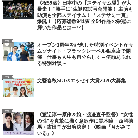
《祝59歳》日本中の【ステイサム愛】が大
暴走！ “勝手に”生誕祭試写会開催！ 主演も
助演も全部ステイサム！「ステサミー賞」
爆誕！【応募総数941票 全54作品の栄冠に
輝いた作品とはー!?】
PR
オープン1周年を記念した特別イベントがサ
ムソナイト・ブラックレーベル銀座店で開
催 仕事も人生も自分らしく～笑顔あふれ
る特別対談～
PR
文藝春秋SDGsエッセイ大賞2026大募集
PR
《渡辺淳一原作＆娘・渡邉直子監督》“女性
の性”を真摯に描く意欲作に黒木瞳・西岡德
馬・吉田羊が出演決定！《映画『月がみて
いる』》