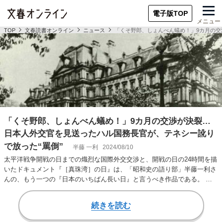
電子版TOP
メニュー
TOP
文春読書オンライン
ニュース
「くそ野郎、しょんべん蟻め！」9カ月の交
「くそ野郎、しょんべん蟻め！」9カ月の交渉が決裂…
日本人外交官を見送ったハル国務長官が、テネシー訛り
で放った“罵倒”
半藤 一利
2024/08/10
太平洋戦争開戦の日までの熾烈な国際外交交渉と、開戦の日の24時間を描
いたドキュメント『［真珠湾］の日』は、「昭和史の語り部」半藤一利さ
んの、もう一つの『日本のいちばん長い日』と言うべき作品である。 本
書より一部抜粋…
続きを読む