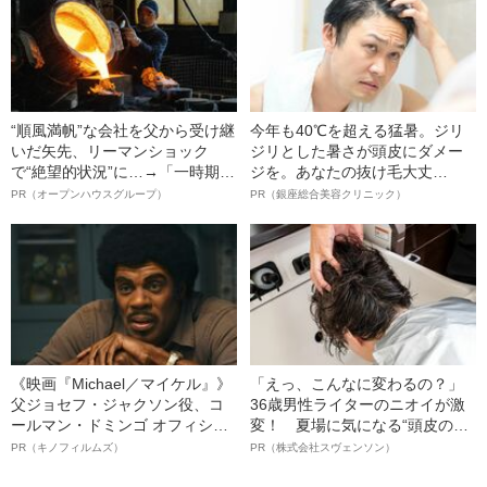
“順風満帆”な会社を父から受け継
今年も40℃を超える猛暑。ジリ
いだ矢先、リーマンショック
ジリとした暑さが頭皮にダメー
で“絶望的状況”に…→「一時期は
ジを。あなたの抜け毛大丈
納品3年待ち」のヒット商品を生
夫！？
PR（オープンハウスグループ）
PR（銀座総合美容クリニック）
んで危機を脱した四代目社長が
明かす、“逆転の戦術”
《映画『Michael／マイケル』》
「えっ、こんなに変わるの？」
父ジョセフ・ジャクソン役、コ
36歳男性ライターのニオイが激
ールマン・ドミンゴ オフィシャ
変！ 夏場に気になる“頭皮のニ
ルインタビュー“観客を魅了した
オイ”や“ベタつき”を解消す
PR（キノフィルムズ）
PR（株式会社スヴェンソン）
名優、複雑な父親像への想いを
る、“ウィッグのスペシャリス