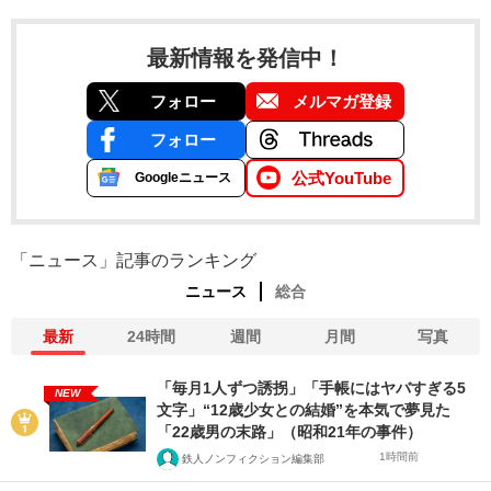
最新情報を発信中！
フォロー
メルマガ登録
フォロー
公式YouTube
Googleニュース
「ニュース」記事のランキング
ニュース
総合
最新
24時間
週間
月間
写真
「毎月1人ずつ誘拐」「手帳にはヤバすぎる5
NEW
文字」“12歳少女との結婚”を本気で夢見た
「22歳男の末路」（昭和21年の事件）
1時間前
鉄人ノンフィクション編集部