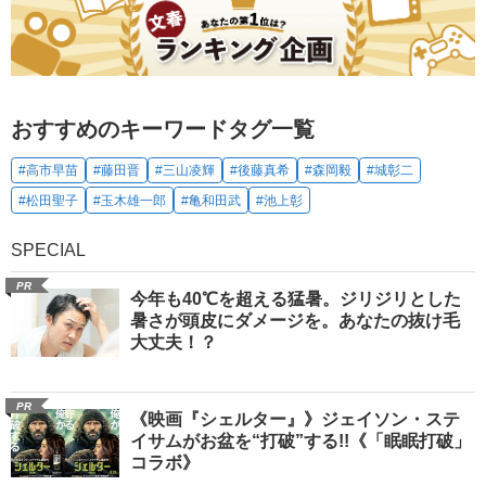
おすすめのキーワードタグ一覧
#高市早苗
#藤田晋
#三山凌輝
#後藤真希
#森岡毅
#城彰二
#松田聖子
#玉木雄一郎
#亀和田武
#池上彰
SPECIAL
PR
今年も40℃を超える猛暑。ジリジリとした
暑さが頭皮にダメージを。あなたの抜け毛
大丈夫！？
PR
《映画『シェルター』》ジェイソン・ステ
イサムがお盆を“打破”する!!《「眠眠打破」
コラボ》