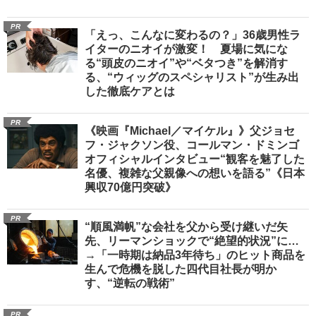
PR
「えっ、こんなに変わるの？」36歳男性ラ
イターのニオイが激変！ 夏場に気にな
る“頭皮のニオイ”や“ベタつき”を解消す
る、“ウィッグのスペシャリスト”が生み出
した徹底ケアとは
PR
《映画『Michael／マイケル』》父ジョセ
フ・ジャクソン役、コールマン・ドミンゴ
オフィシャルインタビュー“観客を魅了した
名優、複雑な父親像への想いを語る”《日本
興収70億円突破》
PR
“順風満帆”な会社を父から受け継いだ矢
先、リーマンショックで“絶望的状況”に…
→「一時期は納品3年待ち」のヒット商品を
生んで危機を脱した四代目社長が明か
す、“逆転の戦術”
PR