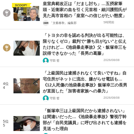
皇室典範改正は「だまし討ち」…五摂家筆
SCOOP!
頭・近衛家の血を引く元首相・細川護熙氏が
見た高市首相の「皇室への信じがたい態度」
5時間前
「文藝春秋」編集部
「トヨタの非を認める判決が出る可能性は、
限りなくゼロ」裁判で“勝ち目がない”と伝え
たけれど…《池袋暴走事故》父・飯塚幸三を
説得できなかった「長男の葛藤」
2026/08/08
守田 哲
「上級国民は逮捕されなくて良いですね」自
宅住所がネットに流出、嫌がらせ電話も…
4位
《12人死傷の池袋暴走事故》飯塚幸三の長男
4
が直面した「加害者家族への暴力」
2026/08/08
守田 哲
「飯塚幸三は上級国民だから逮捕されない」
は間違いだった…《池袋暴走事故》警視庁幹
5位
部が「自民党議員」に呼び出されても逮捕を
5
見送った理由