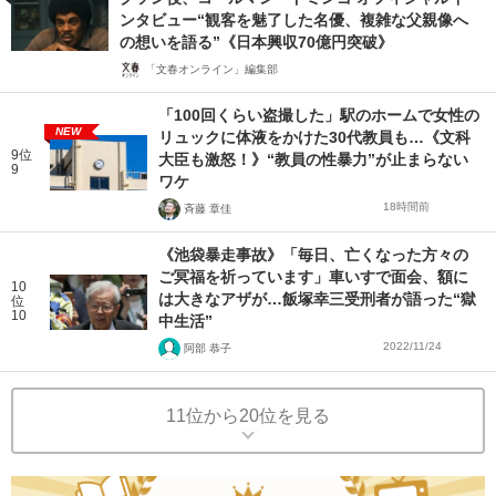
ンタビュー“観客を魅了した名優、複雑な父親像へ
の想いを語る”《日本興収70億円突破》
「文春オンライン」編集部
「100回くらい盗撮した」駅のホームで女性の
NEW
リュックに体液をかけた30代教員も…《文科
9位
大臣も激怒！》“教員の性暴力”が止まらない
9
ワケ
18時間前
斉藤 章佳
《池袋暴走事故》「毎日、亡くなった方々の
ご冥福を祈っています」車いすで面会、額に
10
は大きなアザが…飯塚幸三受刑者が語った“獄
位
10
中生活”
2022/11/24
阿部 恭子
11位から20位を見る