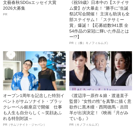
文藝春秋SDGsエッセイ大賞
《祝59歳》日本中の【ステイサ
2026大募集
ム愛】が大暴走！ “勝手に”生誕
祭試写会開催！ 主演も助演も全
PR
部ステイサム！「ステサミー
賞」爆誕！【応募総数941票 全
54作品の栄冠に輝いた作品とは
ー!?】
PR（（株）キノフィルムズ）
オープン1周年を記念した特別イ
《渡辺淳一原作＆娘・渡邉直子
ベントがサムソナイト・ブラッ
監督》“女性の性”を真摯に描く意
クレーベル銀座店で開催 仕事
欲作に黒木瞳・西岡德馬・吉田
も人生も自分らしく～笑顔あふ
羊が出演決定！《映画『月がみ
れる特別対談～
ている』》
PR（サムソナイト・ジャパン）
PR（キノフィルムズ）