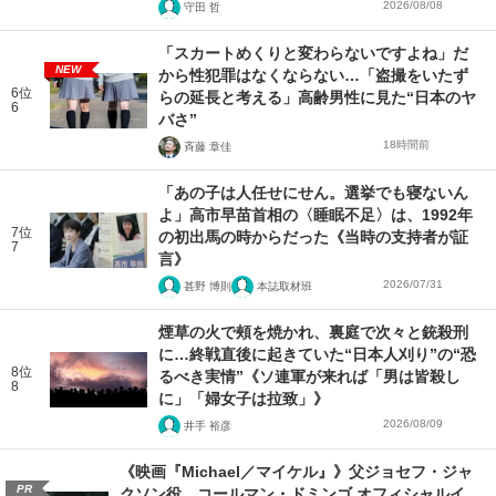
2026/08/08
守田 哲
「スカートめくりと変わらないですよね」だ
NEW
から性犯罪はなくならない…「盗撮をいたず
6位
らの延長と考える」高齢男性に見た“日本のヤ
6
バさ”
18時間前
斉藤 章佳
「あの子は人任せにせん。選挙でも寝ないん
よ」高市早苗首相の〈睡眠不足〉は、1992年
7位
の初出馬の時からだった《当時の支持者が証
7
言》
2026/07/31
甚野 博則
本誌取材班
煙草の火で頰を焼かれ、裏庭で次々と銃殺刑
に…終戦直後に起きていた“日本人刈り”の“恐
8位
るべき実情”《ソ連軍が来れば「男は皆殺し
8
に」「婦女子は拉致」》
2026/08/09
井手 裕彦
《映画『Michael／マイケル』》父ジョセフ・ジャ
PR
クソン役、コールマン・ドミンゴ オフィシャルイ