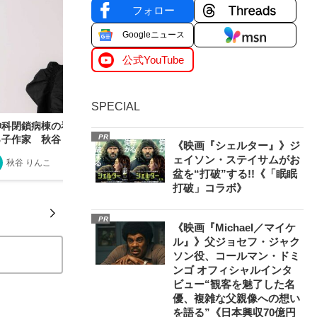
フォロー
Googleニュース
公式YouTube
SPECIAL
神科閉鎖病棟の看護師→どん底の引きこもり→売
PR
っ子作家 秋谷りんこが明かす夢の叶え方
《映画『シェルター』》ジ
ェイソン・ステイサムがお
秋谷 りんこ
2024/11/06
盆を“打破”する!!《「眠眠
打破」コラボ》
PR
《映画『Michael／マイケ
ル』》父ジョセフ・ジャク
ソン役、コールマン・ドミ
ンゴ オフィシャルインタ
ビュー“観客を魅了した名
優、複雑な父親像への想い
を語る”《日本興収70億円