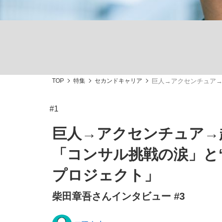
TOP
特集
セカンドキャリア
巨人→アクセンチュア→
「最悪の空気のまま解散」WBC日本代表“敗戦
私のあのとき、私のいま
#1
巨人→アクセンチュア→
「コンサル挑戦の涙」と
プロジェクト」
柴田章吾さんインタビュー #3
「クマが悪者扱いされているのが悲しい」『北
キングの誕生を、目撃せよ。