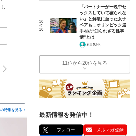
「パートナーが一晩中セ
とし
ックスしていて寝られな
い」と解散に至った女子
10
ペアも…オリンピック選
位
10
手村の“知られざる性事
情”とは
辰巳JUNK
11位から20位を見る
この特集を見る
最新情報を発信中！
フォロー
メルマガ登録