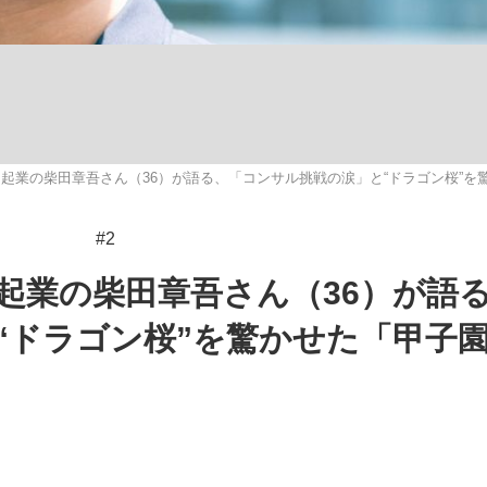
観る将棋、読
起業の柴田章吾さん（36）が語る、「コンサル挑戦の涙」と“ドラゴン桜”を
”の真実 選手が明かす...
「敗因分析は一切聞かれなか
#2
起業の柴田章吾さん（36）が語
“ドラゴン桜”を驚かせた「甲子
の国から』倉本聰氏（91...