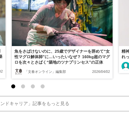
円
魚をさばけないのに、25歳でデザイナーを辞めて“女
精
築
性マグロ解体師”に…いったいなぜ？ 160kg超のマグ
れ
ロを次々とさばく“築地のツナプリンセス”の正体
02
「文春オンライン」編集部
2026/04/02
カンドキャリア」記事をもっと見る