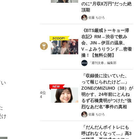
のに“月収8万円”だった絶
頂期
佐藤 ちひろ
《BTS厳戒トーキョー滞
在記》RM→渋谷で飲み
SCOOP!
会、JIN→伊豆の温泉、
V→よみうりランド…密着
撮！【無料公開】
「週刊文春」編集部
「収録後に泣いていた、
って報じられたけど…」
てい
NEW
ZONEのMIZUHO（38）が
4位
明かす、24年前にとんね
4
るず石橋貴明がつけた“強
烈なあだ名”事件の真相
た
佐藤 ちひろ
受け
「だんだんボイトレにも
呼ばれなくなって…」高3