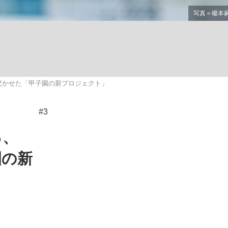
む将棋
驚かせた「甲子園の新プロジェクト」
った」侍ジャパン選手が証言した“NPB聞...
#3
る、
園の新