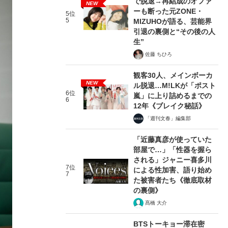
で脱退→再結成のオファ
NEW
ーも断った元ZONE・
5位
5
MIZUHOが語る、芸能界
引退の裏側と“その後の人
生”
佐藤 ちひろ
観客30人、メインボーカ
NEW
ル脱退…M!LKが「ポスト
6位
嵐」に上り詰めるまでの
6
12年《ブレイク秘話》
「週刊文春」編集部
「近藤真彦が使っていた
部屋で…」「性器を握ら
される」ジャニー喜多川
7位
による性加害、語り始め
7
た被害者たち《徹底取材
の裏側》
髙橋 大介
BTSトーキョー滞在密