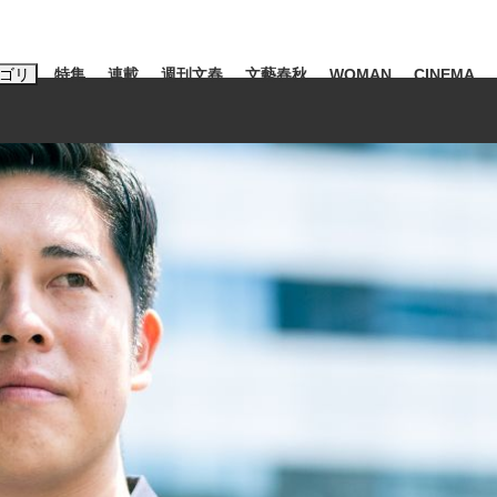
ゴリ
特集
連載
週刊文春
文藝春秋
WOMAN
CINEMA
キーワード入力
ス
エンタメ
ライフ
ビジネス
ーワードタグ一覧
山凌輝
#高市早苗
#後藤真希
#森岡毅
#城彰二
#内田有紀
#亀和田武
み会、JIN→伊豆の...
「90%は失敗する。でも…」
日本生まれの