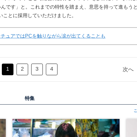
いんです」と。これまでの特性を踏まえ、意思を持って進もう
いことに採用していただけました。
ンチュアではPCを触りながら涙が出てくることも
1
2
3
4
次へ
特集