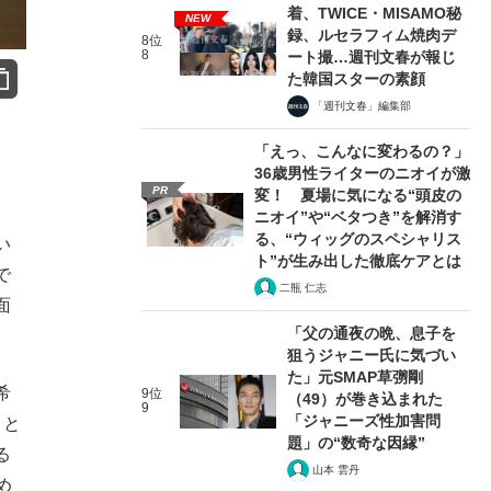
着、TWICE・MISAMO秘
NEW
録、ルセラフィム焼肉デ
8位
8
ート撮…週刊文春が報じ
た韓国スターの素顔
「週刊文春」編集部
「えっ、こんなに変わるの？」
36歳男性ライターのニオイが激
PR
変！ 夏場に気になる“頭皮の
ニオイ”や“ベタつき”を解消す
る、“ウィッグのスペシャリス
い
ト”が生み出した徹底ケアとは
で
二瓶 仁志
面
「父の通夜の晩、息子を
狙うジャニー氏に気づい
た」元SMAP草彅剛
希
9位
（49）が巻き込まれた
9
「ジャニーズ性加害問
」と
題」の“数奇な因縁”
る
山本 雲丹
め