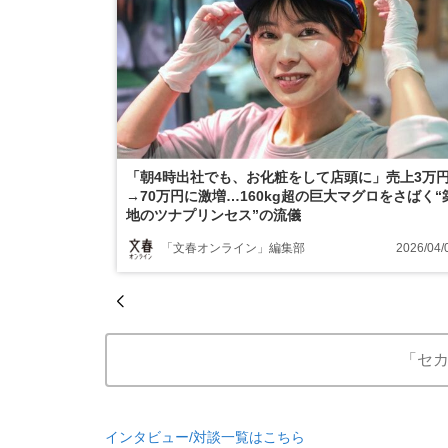
「朝4時出社でも、お化粧をして店頭に」売上3万
→70万円に激増…160kg超の巨大マグロをさばく“
地のツナプリンセス”の流儀
「文春オンライン」編集部
2026/04/
「セ
インタビュー/対談一覧はこちら