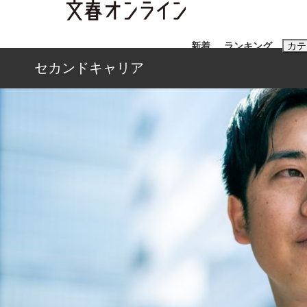
新着
ランキング
カテ
セカンドキャリア
スクープ
ニュー
おすすめのキ
#藤田晋
#三
#玉木雄一郎
《BTS厳戒トーキョー滞在記》RM→渋谷で飲
終戦から81年