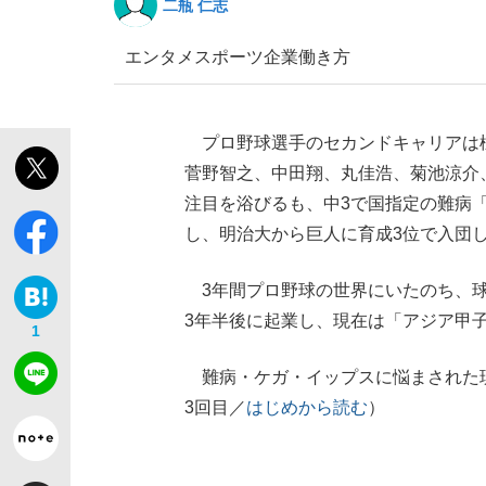
二瓶 仁志
エンタメ
スポーツ
企業
働き方
プロ野球選手のセカンドキャリアは様
菅野智之、中田翔、丸佳浩、菊池涼介
注目を浴びるも、中3で国指定の難病
し、明治大から巨人に育成3位で入団
3年間プロ野球の世界にいたのち、球
3年半後に起業し、現在は「アジア甲
1
難病・ケガ・イップスに悩まされた現
3回目／
はじめから読む
）