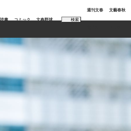
週刊文春
文藝春秋
読書
コミック
文春野球
検索
電子版
PLUS
インタビュー
読書
#松田聖子
本田圭佑が初めて明かした日本代表監督に...
K-POPアイドルたち