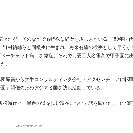
もっと見る
もっと見る
々だが、そのなかでも特殊な経歴を歩む人がいる。“89年世代
、野村祐輔らと同級生に生まれ、将来有望の投手として早くか
「ベーチェット病」を発症。それでも愛工大名電高で甲子園に
した。
団職員から大手コンサルティング会社・アクセンチュアに転
子園」開催のためアジア各国を訪れ活動している。
役時代と、異色の道を歩む現在について話を聞いた。（全3
ADVERTISEMENT