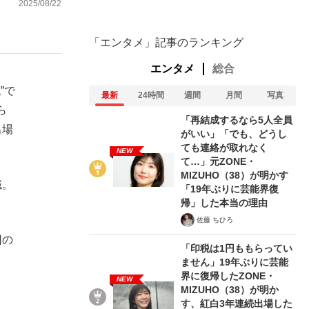
2025/08/22
「エンタメ」記事のランキング
エンタメ
総合
”で
最新
24時間
週間
月間
写真
ら
「再結成するなら5人全員
出場
がいい」「でも、どうし
ても連絡が取れなく
NEW
て…」元ZONE・
MIZUHO（38）が明かす
職。
「19年ぶりに芸能界復
帰」した本当の理由
佐藤 ちひろ
回の
「印税は1円ももらってい
ません」19年ぶりに芸能
界に復帰したZONE・
NEW
MIZUHO（38）が明か
す、紅白3年連続出場した