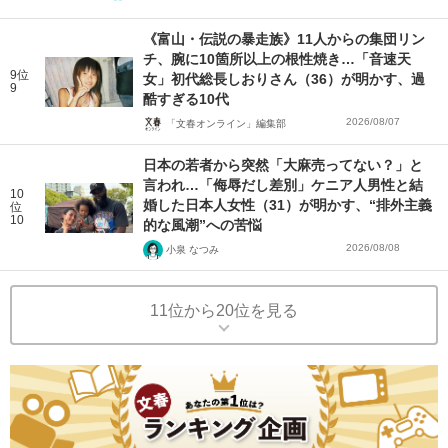
《富山・伝説の暴走族》11人からの集団リン
チ、腕に10箇所以上の根性焼き…「音速天
9位
女」初代総長しおりさん（36）が明かす、過
9
酷すぎる10代
2026/08/07
「文春オンライン」編集部
日本の若者から突然「大麻売ってない？」と
言われ…「侮辱だし差別」ケニア人男性と結
10
婚した日本人女性（31）が明かす、“排外主義
位
10
的な風潮”への苦悩
2026/08/08
小泉 なつみ
11位から20位を見る