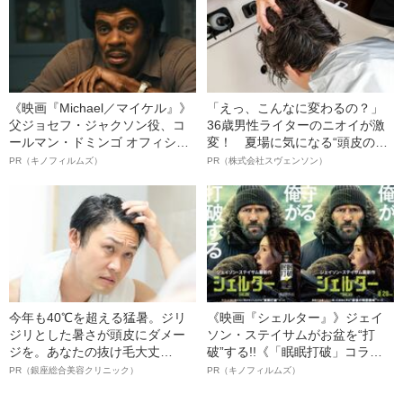
《映画『Michael／マイケル』》
「えっ、こんなに変わるの？」
父ジョセフ・ジャクソン役、コ
36歳男性ライターのニオイが激
ールマン・ドミンゴ オフィシャ
変！ 夏場に気になる“頭皮のニ
ルインタビュー“観客を魅了した
オイ”や“ベタつき”を解消す
PR（キノフィルムズ）
PR（株式会社スヴェンソン）
名優、複雑な父親像への想いを
る、“ウィッグのスペシャリス
語る”《日本興収70億円突破》
ト”が生み出した徹底ケアとは
今年も40℃を超える猛暑。ジリ
《映画『シェルター』》ジェイ
ジリとした暑さが頭皮にダメー
ソン・ステイサムがお盆を“打
ジを。あなたの抜け毛大丈
破”する!!《「眠眠打破」コラ
夫！？
ボ》
PR（銀座総合美容クリニック）
PR（キノフィルムズ）