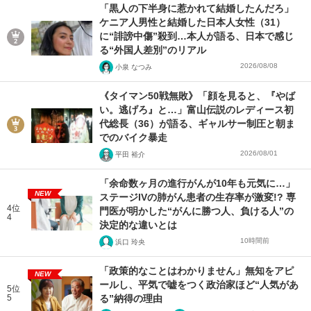
「黒人の下半身に惹かれて結婚したんだろ」
ケニア人男性と結婚した日本人女性（31）
に“誹謗中傷”殺到…本人が語る、日本で感じ
る“外国人差別”のリアル
2026/08/08
小泉 なつみ
《タイマン50戦無敗》「顔を見ると、『やば
い。逃げろ』と…」富山伝説のレディース初
代総長（36）が語る、ギャルサー制圧と朝ま
でのバイク暴走
2026/08/01
平田 裕介
「余命数ヶ月の進行がんが10年も元気に…」
NEW
ステージIVの肺がん患者の生存率が激変!? 専
4位
門医が明かした“がんに勝つ人、負ける人”の
4
決定的な違いとは
10時間前
浜口 玲央
「政策的なことはわかりません」無知をアピ
NEW
ールし、平気で嘘をつく政治家ほど“人気があ
5位
5
る”納得の理由