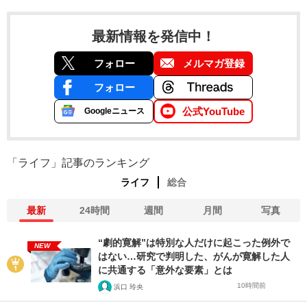
最新情報を発信中！
フォロー
メルマガ登録
フォロー
公式YouTube
Googleニュース
「ライフ」記事のランキング
ライフ
総合
最新
24時間
週間
月間
写真
“劇的寛解”は特別な人だけに起こった例外で
NEW
はない…研究で判明した、がんが寛解した人
に共通する「意外な要素」とは
10時間前
浜口 玲央