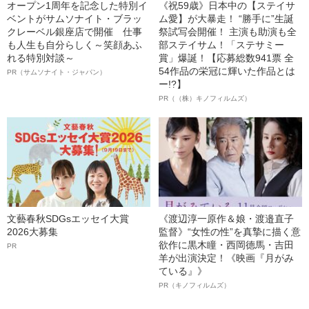
オープン1周年を記念した特別イ
《祝59歳》日本中の【ステイサ
ベントがサムソナイト・ブラッ
ム愛】が大暴走！ “勝手に”生誕
クレーベル銀座店で開催 仕事
祭試写会開催！ 主演も助演も全
も人生も自分らしく～笑顔あふ
部ステイサム！「ステサミー
れる特別対談～
賞」爆誕！【応募総数941票 全
54作品の栄冠に輝いた作品とは
PR（サムソナイト・ジャパン）
ー!?】
PR（（株）キノフィルムズ）
文藝春秋SDGsエッセイ大賞
《渡辺淳一原作＆娘・渡邉直子
2026大募集
監督》“女性の性”を真摯に描く意
欲作に黒木瞳・西岡德馬・吉田
PR
羊が出演決定！《映画『月がみ
ている』》
PR（キノフィルムズ）