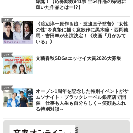
爆誕！【応募総数941票 全54作品の栄冠に
輝いた作品とはー!?】
PR
《渡辺淳一原作＆娘・渡邉直子監督》“女性
の性”を真摯に描く意欲作に黒木瞳・西岡德
馬・吉田羊が出演決定！《映画『月がみて
いる』》
PR
文藝春秋SDGsエッセイ大賞2026大募集
PR
オープン1周年を記念した特別イベントがサ
ムソナイト・ブラックレーベル銀座店で開
催 仕事も人生も自分らしく～笑顔あふれ
る特別対談～