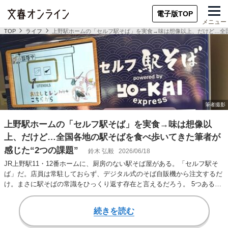
電子版TOP
メニュー
TOP
ライフ
上野駅ホームの「セルフ駅そば」を実食→味は想像以上、だけど…全国
上野駅ホームの「セルフ駅そば」を実食→味は想像以
上、だけど…全国各地の駅そばを食べ歩いてきた筆者が
感じた“2つの課題”
鈴木 弘毅
2026/06/18
JR上野駅11・12番ホームに、厨房のない駅そば屋がある。「セルフ駅そ
ば」だ。店員は常駐しておらず、デジタル式のそば自販機から注文するだ
け。まさに駅そばの常識をひっくり返す存在と言えるだろう。 5つあるメ
ニューのう…
続きを読む