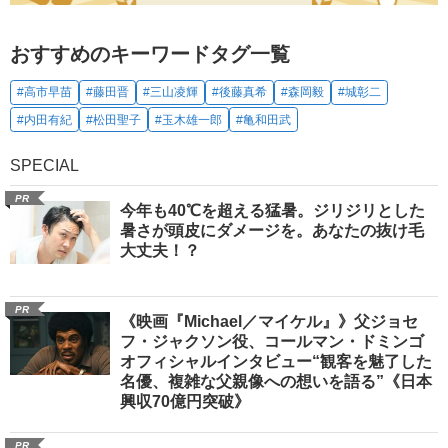
おすすめのキーワードタグ一覧
#高市早苗
#藤田晋
#三山凌輝
#後藤真希
#森岡毅
#城彰二
#内田有紀
#松田聖子
#玉木雄一郎
#亀和田武
SPECIAL
PR
今年も40℃を超える猛暑。ジリジリとした
暑さが頭皮にダメージを。あなたの抜け毛
大丈夫！？
PR
《映画『Michael／マイケル』》父ジョセ
フ・ジャクソン役、コールマン・ドミンゴ
オフィシャルインタビュー“観客を魅了した
名優、複雑な父親像への想いを語る”《日本
興収70億円突破》
PR