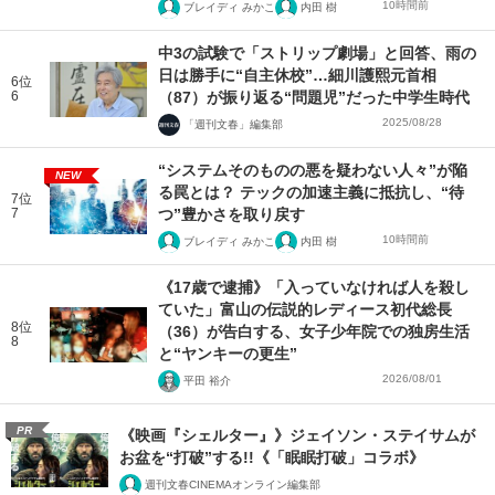
10時間前
ブレイディ みかこ
内田 樹
中3の試験で「ストリップ劇場」と回答、雨の
日は勝手に“自主休校”…細川護熙元首相
6位
6
（87）が振り返る“問題児”だった中学生時代
2025/08/28
「週刊文春」編集部
“システムそのものの悪を疑わない人々”が陥
NEW
る罠とは？ テックの加速主義に抵抗し、“待
7位
7
つ”豊かさを取り戻す
10時間前
ブレイディ みかこ
内田 樹
《17歳で逮捕》「入っていなければ人を殺し
ていた」富山の伝説的レディース初代総長
8位
（36）が告白する、女子少年院での独房生活
8
と“ヤンキーの更生”
2026/08/01
平田 裕介
PR
《映画『シェルター』》ジェイソン・ステイサムが
お盆を“打破”する!!《「眠眠打破」コラボ》
週刊文春CINEMAオンライン編集部