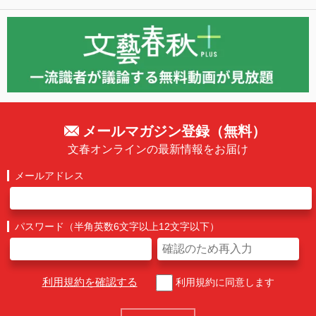
メールマガジン登録（無料）
文春オンラインの最新情報をお届け
メールアドレス
パスワード（半角英数6文字以上12文字以下）
利用規約を確認する
利用規約に同意します