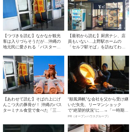
【つづきを読む】なかなか観光
【最初から読む】厨房ナシ、店
客は入りづらそうだが…沖縄の
員もいない…上野駅ホームの
地元民に愛される「バスターミ
「セルフ駅そば」を訪ねてわか
ナル食堂」で、ご当地感たっぷ
った、完全無人でもそばが売れ
りな“そば”に出会った
る“からくり”
【あわせて読む】そばの上にげ
“順風満帆”な会社を父から受け継
んこつ大の豚骨が！ 沖縄のバス
いだ矢先、リーマンショック
ターミナル食堂で食べた「三枚
で“絶望的状況”に…→「一時期は
肉そば」は、ビジュアルも味も
納品3年待ち」のヒット商品を生
PR（オープンハウスグループ）
衝撃だった
んで危機を脱した四代目社長が
明かす、“逆転の戦術”