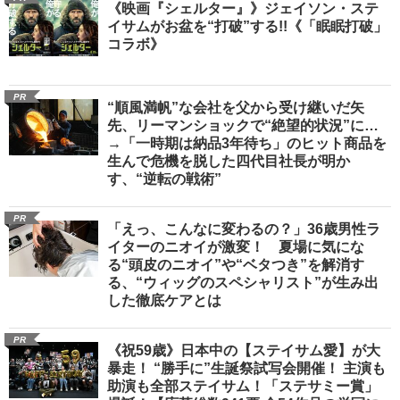
《映画『シェルター』》ジェイソン・ステ
イサムがお盆を“打破”する!!《「眠眠打破」
コラボ》
PR
“順風満帆”な会社を父から受け継いだ矢
先、リーマンショックで“絶望的状況”に…
→「一時期は納品3年待ち」のヒット商品を
生んで危機を脱した四代目社長が明か
す、“逆転の戦術”
PR
「えっ、こんなに変わるの？」36歳男性ラ
イターのニオイが激変！ 夏場に気にな
る“頭皮のニオイ”や“ベタつき”を解消す
る、“ウィッグのスペシャリスト”が生み出
した徹底ケアとは
PR
《祝59歳》日本中の【ステイサム愛】が大
暴走！ “勝手に”生誕祭試写会開催！ 主演も
助演も全部ステイサム！「ステサミー賞」