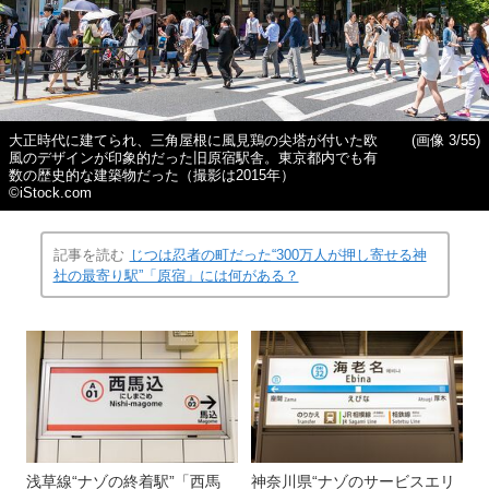
大正時代に建てられ、三角屋根に風見鶏の尖塔が付いた欧
(画像 3/55)
風のデザインが印象的だった旧原宿駅舎。東京都内でも有
数の歴史的な建築物だった（撮影は2015年）
©iStock.com
記事を読む
じつは忍者の町だった“300万人が押し寄せる神
社の最寄り駅”「原宿」には何がある？
浅草線“ナゾの終着駅”「西馬
神奈川県“ナゾのサービスエリ