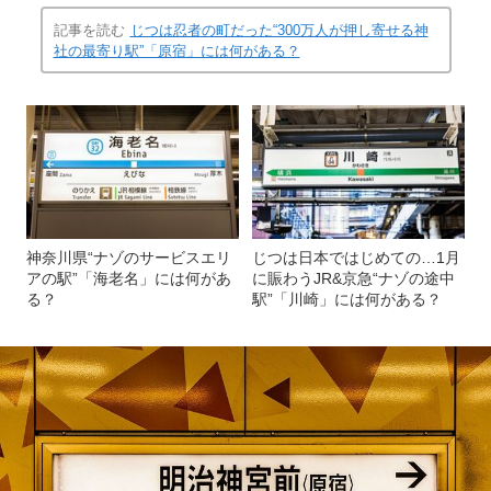
記事を読む
じつは忍者の町だった“300万人が押し寄せる神
社の最寄り駅”「原宿」には何がある？
神奈川県“ナゾのサービスエリ
じつは日本ではじめての…1月
アの駅”「海老名」には何があ
に賑わうJR&京急“ナゾの途中
る？
駅”「川崎」には何がある？