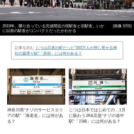
2019年、隣り合っている完成間近の現駅舎と旧駅舎。いか
(画像 5/55)
に以前の駅舎がコンパクトだったかわかる
記事を読む
じつは忍者の町だった“300万人が押し寄せる神
社の最寄り駅”「原宿」には何がある？
神奈川県“ナゾのサービスエリ
じつは日本ではじめての…1月
アの駅”「海老名」には何があ
に賑わうJR&京急“ナゾの途中
る？
駅”「川崎」には何がある？