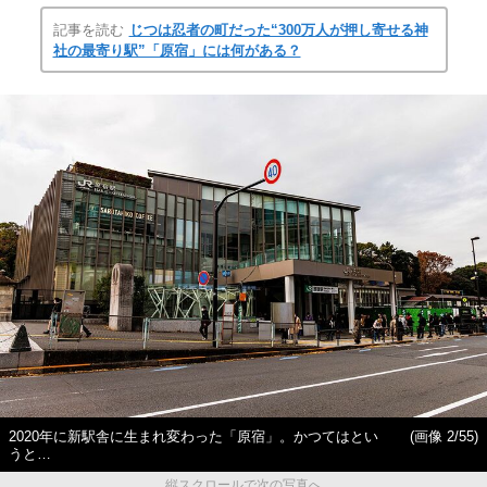
記事を読む
じつは忍者の町だった“300万人が押し寄せる神
社の最寄り駅”「原宿」には何がある？
2020年に新駅舎に生まれ変わった「原宿」。かつてはとい
(画像 2/55)
うと…
縦スクロールで次の写真へ