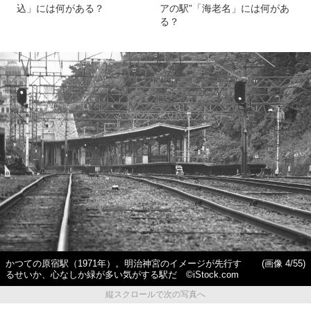
込」には何がある？
アの駅”「海老名」には何があ
る？
かつての原宿駅（1971年）。明治神宮のイメージが先行す
(画像 4/55)
るせいか、心なしか緑が多い気がする駅だ ©iStock.com
縦スクロールで次の写真へ