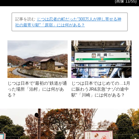
(画像 11/55)
記事を読む
じつは忍者の町だった“300万人が押し寄せる神
社の最寄り駅”「原宿」には何がある？
じつは日本で“最初の”鉄道が通
じつは日本ではじめての…1月
った場所「泊村」には何があ
に賑わうJR&京急“ナゾの途中
る？
駅”「川崎」には何がある？