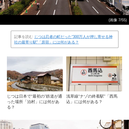
(画像 7/55)
記事を読む
じつは忍者の町だった“300万人が押し寄せる神
社の最寄り駅”「原宿」には何がある？
じつは日本で“最初の”鉄道が通
浅草線“ナゾの終着駅”「西馬
った場所「泊村」には何があ
込」には何がある？
る？