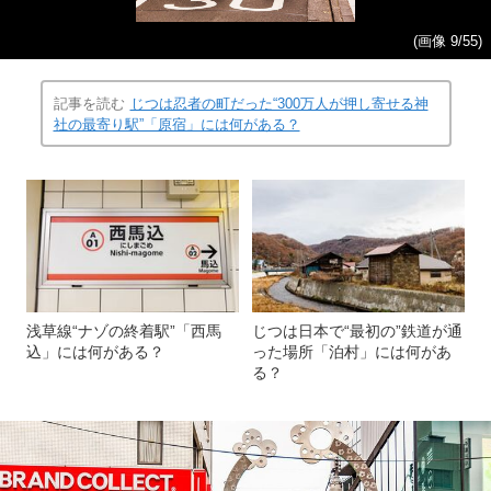
(画像 9/55)
記事を読む
じつは忍者の町だった“300万人が押し寄せる神
社の最寄り駅”「原宿」には何がある？
浅草線“ナゾの終着駅”「西馬
じつは日本で“最初の”鉄道が通
込」には何がある？
った場所「泊村」には何があ
る？