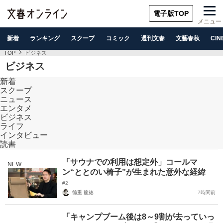
電子版TOP
メニュー
新着
ランキング
スクープ
コミック
週刊文春
文藝春秋
CIN
TOP
ビジネス
ビジネス
新着
スクープ
ニュース
エンタメ
ビジネス
ライフ
インタビュー
読書
「サウナでの利用は想定外」コールマ
NEW
ン“ととのい椅子”が生まれた意外な経緯
#2
徳重 龍徳
7時間前
「キャンプブーム後は8～9割が去っていっ