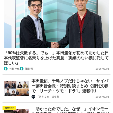
「90%は失敗する。でも…」本田圭佑が初めて明かした日
本代表監督に名乗りを上げた真意「実績のない僕に託して
ほしい」
本田 圭佑
藤田 晋
2026/08/06
本田圭佑、千鳥ノブだけじゃない…サイバ
ー藤田晋会長・特別対談まとめ《週刊文春
で「リーチ・ツモ・ドラ1」連載中》
「週刊文春」編集部
2026/08/06
SCOOP!
「助かった命でした。なぜ…」イオンモー