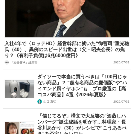
入社4年で〈ロッテHD〉経営幹部に就いた“御曹司”重光聡
氏（40）、異例のスピード出世は〈父・昭夫会長〉の焦
り？《有利子負債は6兆6000億円》
「文藝春秋」編集部
2026/07/31
ダイソーで本当に買うべきは「100円じゃ
ない商品」？ “超有名商品の廉価版”や“ハ
イエンド風イヤホン”も…プロ厳選の【高
コスパ商品】4選《2026年夏版》
山口 真弘
2026/07/31
「信じてるぞ」構文で大反響の“酒蒸しハ
ンバーグ”誕生秘話を明かす…料理家・長
谷川あかり（30）がレシピで“こうあるべ
き”を否定したいワケ