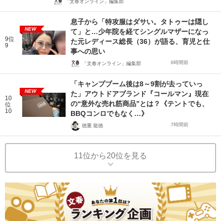
「文春オンライン」編集部
息子から「特攻服はダサい。タトゥーは隠し
NEW
て」と…少年院を経てシングルマザーになっ
9位
た元レディース総長（36）が語る、育児と仕
9
事への思い
6時間前
「文春オンライン」編集部
「キャンプブーム後は8～9割が去っていっ
NEW
た」アウトドアブランド『コールマン』現在
10
の“意外な売れ筋商品”とは？《テントでも、
位
10
BBQコンロでもなく…》
7時間前
徳重 龍徳
11位から20位を見る