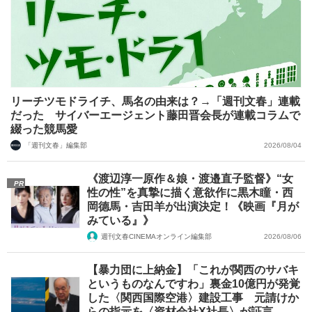
リーチツモドライチ、馬名の由来は？→「週刊文春」連載
だった サイバーエージェント藤田晋会長が連載コラムで
綴った競馬愛
「週刊文春」編集部
2026/08/04
《渡辺淳一原作＆娘・渡邉直子監督》“女
PR
性の性”を真摯に描く意欲作に黒木瞳・西
岡德馬・吉田羊が出演決定！《映画『月が
みている』》
週刊文春CINEMAオンライン編集部
2026/08/06
【暴力団に上納金】「これが関西のサバキ
というものなんですわ」裏金10億円が発覚
した〈関西国際空港〉建設工事 元請けか
らの指示を〈資材会社X社長〉が証言