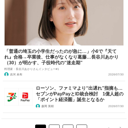
「普通の埼玉の小学生だったのが急に…」小6で『天て
れ』合格→卒業後、仕事がなくなり葛藤…長谷川あかり
（30）が明かす、子役時代の“迷走期”
料理家・長谷川あかりさんインタビュー#1
吉河 未布
2026/07/30
ローソン、ファミマより“出遅れ”指摘も…
セブンがPayPayとID統合検討 1億人超の
「ポイント経済圏」誕生となるか
森岡 英樹
2026/07/30