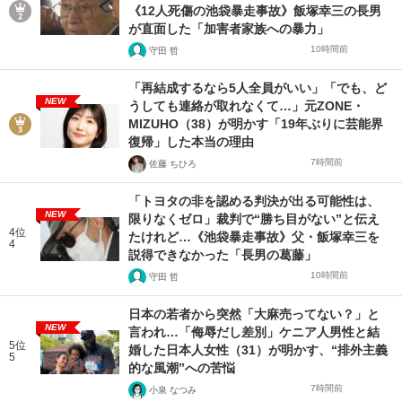
《12人死傷の池袋暴走事故》飯塚幸三の長男
が直面した「加害者家族への暴力」
10時間前
守田 哲
「再結成するなら5人全員がいい」「でも、ど
NEW
うしても連絡が取れなくて…」元ZONE・
MIZUHO（38）が明かす「19年ぶりに芸能界
復帰」した本当の理由
7時間前
佐藤 ちひろ
「トヨタの非を認める判決が出る可能性は、
NEW
限りなくゼロ」裁判で“勝ち目がない”と伝え
4位
たけれど…《池袋暴走事故》父・飯塚幸三を
4
説得できなかった「長男の葛藤」
10時間前
守田 哲
日本の若者から突然「大麻売ってない？」と
NEW
言われ…「侮辱だし差別」ケニア人男性と結
5位
婚した日本人女性（31）が明かす、“排外主義
5
的な風潮”への苦悩
7時間前
小泉 なつみ