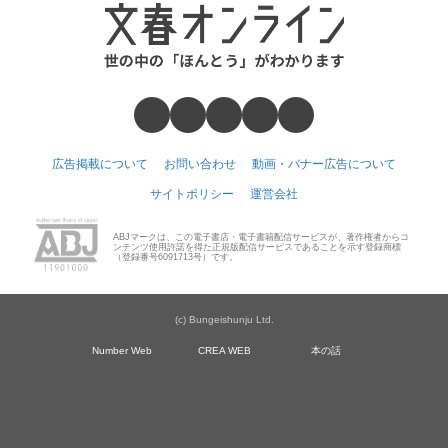
広告掲載について
お問い合わせ
動画・バナー広告について
サイトポリシー
運営会社
ABJマークは、この電子書店・電子書籍配信サービスが、著作権者からコ
ンテンツ使用許諾を得た正規版配信サービスであることを示す登録商標
（登録番号6091713号）です。
(c) Bungeishunju Ltd.
Number Web
CREA WEB
本の話