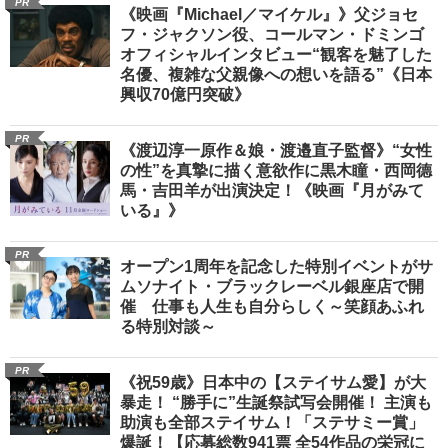
PR
《映画『Michael／マイケル』》父ジョセ
フ・ジャクソン役、コールマン・ドミンゴ
オフィシャルインタビュー“観客を魅了した
名優、複雑な父親像への想いを語る”《日本
興収70億円突破》
PR
《渡辺淳一原作＆娘・渡邉直子監督》“女性
の性”を真摯に描く意欲作に黒木瞳・西岡德
馬・吉田羊が出演決定！《映画『月がみて
いる』》
PR
オープン1周年を記念した特別イベントがサ
ムソナイト・ブラックレーベル銀座店で開
催 仕事も人生も自分らしく～笑顔あふれ
る特別対談～
PR
《祝59歳》日本中の【ステイサム愛】が大
暴走！ “勝手に”生誕祭試写会開催！ 主演も
助演も全部ステイサム！「ステサミー賞」
爆誕！【応募総数941票 全54作品の栄冠に