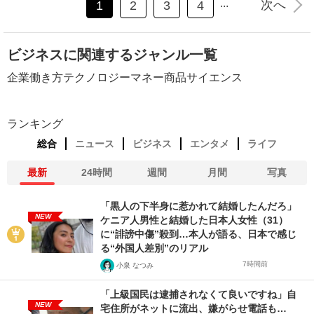
...
次へ
1
2
3
4
ビジネスに関連するジャンル一覧
企業
働き方
テクノロジー
マネー
商品
サイエンス
ランキング
総合
ニュース
ビジネス
エンタメ
ライフ
最新
24時間
週間
月間
写真
「黒人の下半身に惹かれて結婚したんだろ」
NEW
ケニア人男性と結婚した日本人女性（31）
に“誹謗中傷”殺到…本人が語る、日本で感じ
る“外国人差別”のリアル
7時間前
小泉 なつみ
「上級国民は逮捕されなくて良いですね」自
NEW
宅住所がネットに流出、嫌がらせ電話も…