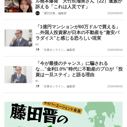
ル熊本爆発 大竹玖瑠美さん（22）遺族が
訴える「これは人災です」
「週刊文春」編集部
2026/08/05
「1億円マンションが60万ドルで買える」
…外国人投資家が日本の不動産を“激安パ
ラダイス”と感じる恐ろしい現実
#2
「文春オンライン」編集部
2026/08/04
「今が最後のチャンス」に騙される
な…“金利1.0%”時代に不動産のプロが「投
資は一旦ステイ」と語る理由
#1
「文春オンライン」編集部
2026/08/04