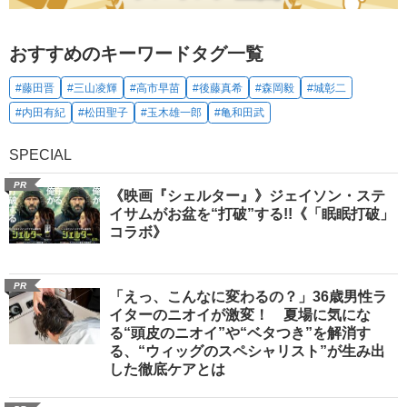
おすすめのキーワードタグ一覧
#藤田晋
#三山凌輝
#高市早苗
#後藤真希
#森岡毅
#城彰二
#内田有紀
#松田聖子
#玉木雄一郎
#亀和田武
SPECIAL
PR
《映画『シェルター』》ジェイソン・ステ
イサムがお盆を“打破”する!!《「眠眠打破」
コラボ》
PR
「えっ、こんなに変わるの？」36歳男性ラ
イターのニオイが激変！ 夏場に気にな
る“頭皮のニオイ”や“ベタつき”を解消す
る、“ウィッグのスペシャリスト”が生み出
した徹底ケアとは