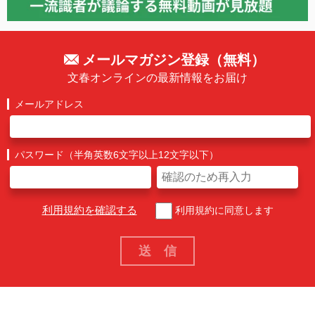
メールマガジン登録（無料）
文春オンラインの最新情報をお届け
メールアドレス
パスワード（半角英数6文字以上12文字以下）
利用規約を確認する
利用規約に同意します