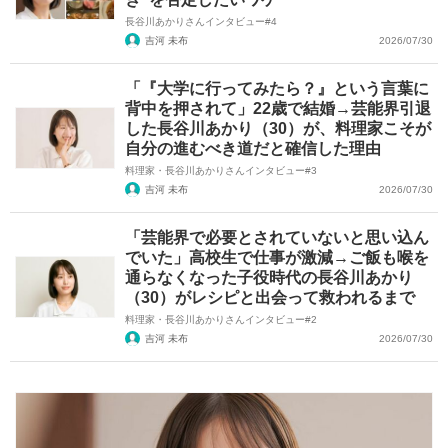
長谷川あかりさんインタビュー#4
吉河 未布
2026/07/30
「『大学に行ってみたら？』という言葉に
背中を押されて」22歳で結婚→芸能界引退
した長谷川あかり（30）が、料理家こそが
自分の進むべき道だと確信した理由
料理家・長谷川あかりさんインタビュー#3
吉河 未布
2026/07/30
「芸能界で必要とされていないと思い込ん
でいた」高校生で仕事が激減→ご飯も喉を
通らなくなった子役時代の長谷川あかり
（30）がレシピと出会って救われるまで
料理家・長谷川あかりさんインタビュー#2
吉河 未布
2026/07/30