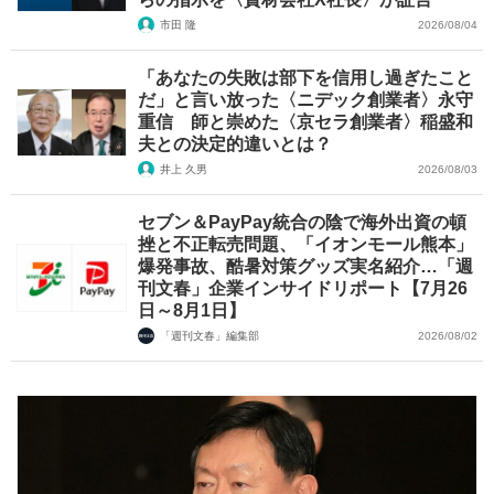
市田 隆
2026/08/04
「あなたの失敗は部下を信用し過ぎたこと
だ」と言い放った〈ニデック創業者〉永守
重信 師と崇めた〈京セラ創業者〉稲盛和
夫との決定的違いとは？
井上 久男
2026/08/03
セブン＆PayPay統合の陰で海外出資の頓
挫と不正転売問題、「イオンモール熊本」
爆発事故、酷暑対策グッズ実名紹介…「週
刊文春」企業インサイドリポート【7月26
日～8月1日】
「週刊文春」編集部
2026/08/02