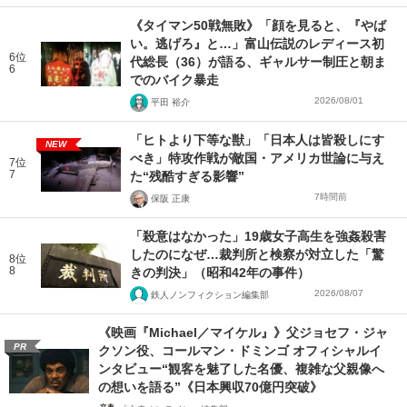
《タイマン50戦無敗》「顔を見ると、『やば
い。逃げろ』と…」富山伝説のレディース初
6位
代総長（36）が語る、ギャルサー制圧と朝ま
6
でのバイク暴走
2026/08/01
平田 裕介
「ヒトより下等な獣」「日本人は皆殺しにす
NEW
べき」特攻作戦が敵国・アメリカ世論に与え
7位
7
た“残酷すぎる影響”
7時間前
保阪 正康
「殺意はなかった」19歳女子高生を強姦殺害
したのになぜ…裁判所と検察が対立した「驚
8位
8
きの判決」（昭和42年の事件）
2026/08/07
鉄人ノンフィクション編集部
《映画『Michael／マイケル』》父ジョセフ・ジャ
PR
クソン役、コールマン・ドミンゴ オフィシャルイ
ンタビュー“観客を魅了した名優、複雑な父親像へ
の想いを語る”《日本興収70億円突破》