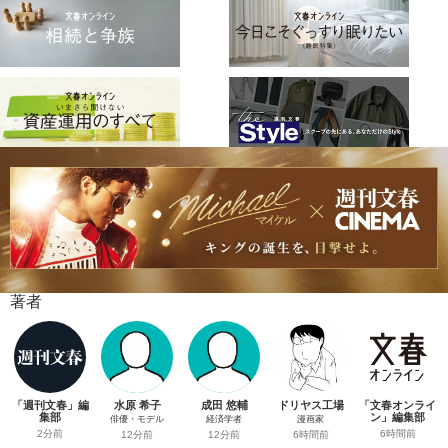
著者
「週刊文春」編
水原 希子
成田 悠輔
ドリヤス工場
「文春オンライ
集部
ン」編集部
俳優・モデル
経済学者
漫画家
2分前
6時間前
12分前
12分前
6時間前