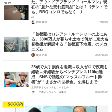
た」アウトドアブランド『コールマン』現
NEW
在の“意外な売れ筋商品”とは？《テントで
も、BBQコンロでもなく…》
#1
徳重 龍徳
7時間前
「首都圏はロシアン・ルーレットの上にあ
る」3800万人が暮らす土地で何が…京大名
誉教授が解説する「首都直下地震」のメカ
ニズム
鎌田 浩毅
2026/08/07
35歳で大手損保を退職→収入ゼロで夜職も
経験→未経験からベンチプレス110kg達
成…SNSで話題の“マッスルフルート奏
者”が「まさかの世界金」を掴むまで
上原麻衣さんインタビューまとめ
「文春オンライン」編集部
2026/08/06
SCOOP!