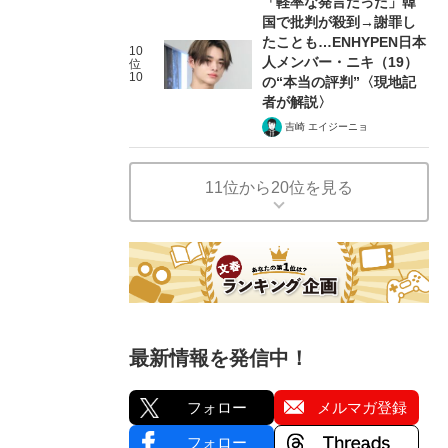
「軽率な発言だった」韓
国で批判が殺到→謝罪し
たことも…ENHYPEN日本
10
人メンバー・ニキ（19）
位
10
の“本当の評判”〈現地記
者が解説〉
吉崎 エイジーニョ
11位から20位を見る
最新情報を発信中！
フォロー
メルマガ登録
フォロー