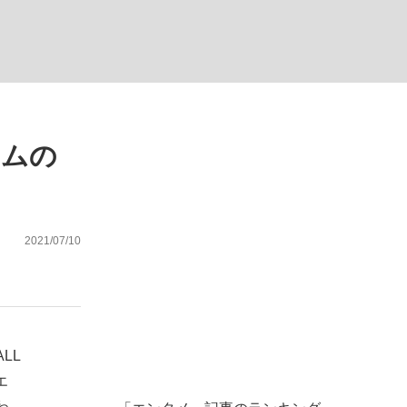
ない資産運用のすべて
ームの
が悲しい」『北の国から』倉本聰氏（91...
2021/07/10
LL
エ
わ