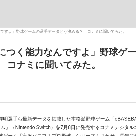
いまさら聞け
んですよ」野球ゲームの選手データどう決める？ コナミに聞いてみた。
につく能力なんですよ」野球ゲ
手が証言した“NPB聞...
「クマが悪者扱いされているの
 コナミに聞いてみた。
もっと見る
選手ら最新データを搭載した本格派野球ゲーム「eBASEBA
」（Nintendo Switch）を7月8日に発売するコナミデジタル
カー日本代表・森保一監督...
球ゲーム「実況パワフルプロ野球」シリーズもあわせ、長年に