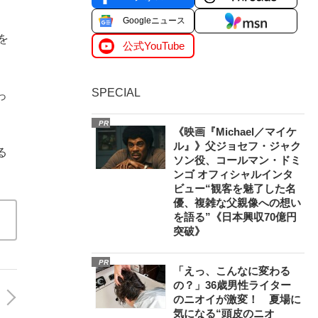
Googleニュース
を
公式YouTube
SPECIAL
っ
PR
《映画『Michael／マイケ
ル』》父ジョセフ・ジャク
る
ソン役、コールマン・ドミ
ンゴ オフィシャルインタ
ビュー“観客を魅了した名
優、複雑な父親像への想い
を語る”《日本興収70億円
突破》
PR
「えっ、こんなに変わる
の？」36歳男性ライター
のニオイが激変！ 夏場に
気になる“頭皮のニオ