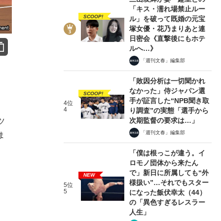
「キス・濡れ場禁止ルー
SCOOP!
ル」を破って既婚の元宝
塚女優・花乃まりあと連
日密会《直撃後にもホテ
ルへ…》
「週刊文春」編集部
「敗因分析は一切聞かれ
なかった」侍ジャパン選
SCOOP!
手が証言した“NPB聞き取
4位
4
り調査”の実態「選手から
次期監督の要求は…」
ツ
「週刊文春」編集部
ま
「僕は根っこが違う。イ
ロモノ団体から来たん
で」新日に所属しても“外
NEW
様扱い”…それでもスター
5位
5
になった飯伏幸太（44）
の「異色すぎるレスラー
人生」