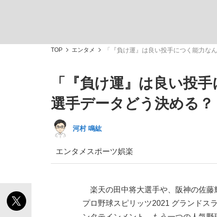
TOP
エンタメ
「『負け運』は良い投手につく能力な
「『負け運』は良い投手
「敗因分析は一切聞かれなかった」侍ジャパン選
キングの誕生を、目撃せよ。
選手データどう決める？
河村 鳴紘
エンタメ
スポーツ
娯楽
the Style
楽天の田中将大選手や、阪神の佐藤輝明
プロ野球スピリッツ2021 グランドスラム
「目標達成できなかったからと言って…」サッ
ンタテインメント。もう一つの人気野