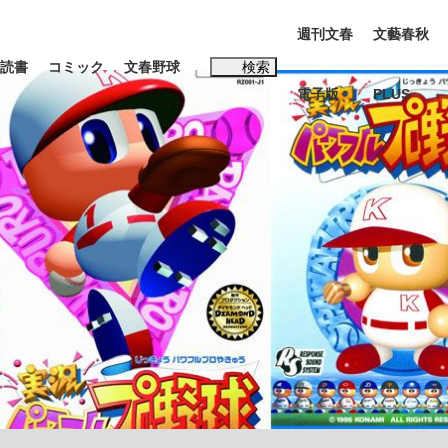
週刊文春
文藝春秋
読書
コミック
文春野球
検索
電子版
PLUS
インタビュー
読書
#松田聖子
む将棋
BC日本代表“敗戦”の真実 選手が明かす...