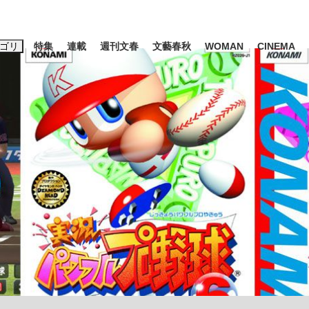
ゴリ
特集
連載
週刊文春
文藝春秋
WOMAN
CINEMA
キーワード入力
ス
エンタメ
ライフ
ビジネス
ーワードタグ一覧
山凌輝
#高市早苗
#後藤真希
#森岡毅
#城彰二
#内田有紀
観る将棋、読
#亀和田武
て明かした日本代表監督に...
「最悪の空気のまま解散」W