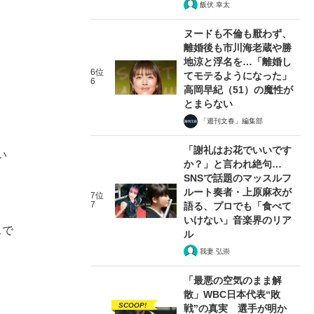
飯伏 幸太
ヌードも不倫も厭わず、
離婚後も市川海老蔵や勝
地涼と浮名を…「離婚し
6位
てモテるようになった」
6
高岡早紀（51）の魔性が
とまらない
「週刊文春」編集部
「謝礼はお花でいいです
い
か？」と言われ絶句…
SNSで話題のマッスルフ
ルート奏者・上原麻衣が
7位
7
語る、プロでも「食べて
いけない」音楽界のリア
スで
ル
我妻 弘崇
「最悪の空気のまま解
散」WBC日本代表“敗
SCOOP!
戦”の真実 選手が明か