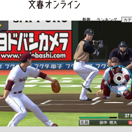
新着
ランキング
カテ
スクープ
ニュー
おすすめのキ
#藤田晋
#三
#玉木雄一郎
「90%は失敗する。でも…」本田圭佑が初め
終戦から81年