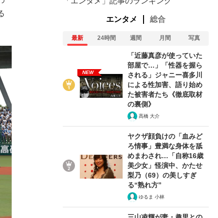
「エンタメ」記事のランキング
る
エンタメ
総合
最新
24時間
週間
月間
写真
「近藤真彦が使っていた
部屋で…」「性器を握ら
NEW
される」ジャニー喜多川
による性加害、語り始め
た被害者たち《徹底取材
の裏側》
髙橋 大介
ヤクザ顔負けの「血みど
ろ情事」豊満な身体を舐
めまわされ…「自称16歳
美少女」怪演中、かたせ
梨乃（69）の美しすぎ
る“熟れ方”
ゆるま 小林
三山凌輝が妻・趣里との