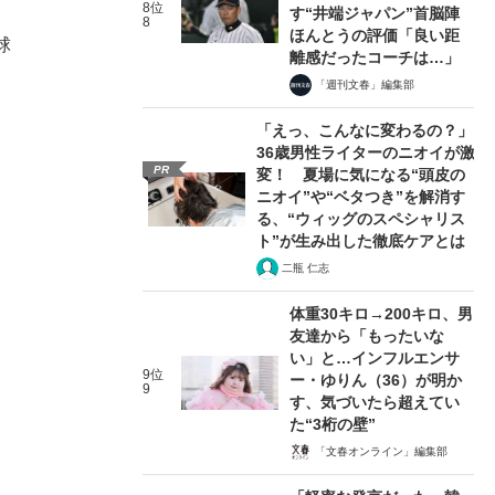
8位
す“井端ジャパン”首脳陣
8
ほんとうの評価「良い距
球
離感だったコーチは…」
「週刊文春」編集部
「えっ、こんなに変わるの？」
36歳男性ライターのニオイが激
PR
変！ 夏場に気になる“頭皮の
ニオイ”や“ベタつき”を解消す
る、“ウィッグのスペシャリス
ト”が生み出した徹底ケアとは
二瓶 仁志
体重30キロ→200キロ、男
友達から「もったいな
い」と…インフルエンサ
9位
ー・ゆりん（36）が明か
9
す、気づいたら超えてい
た“3桁の壁”
「文春オンライン」編集部