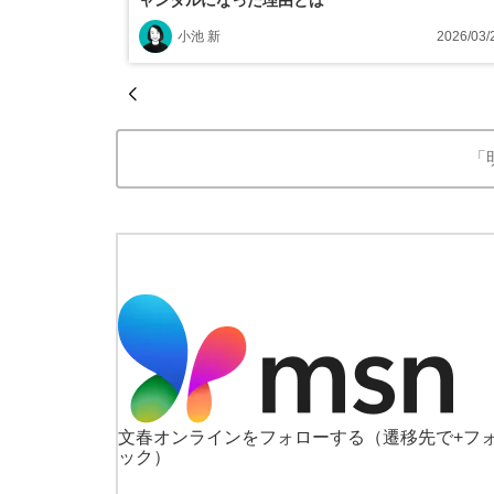
小池 新
2026/03/
「
文春オンラインをフォローする
（遷移先で+フ
ック）