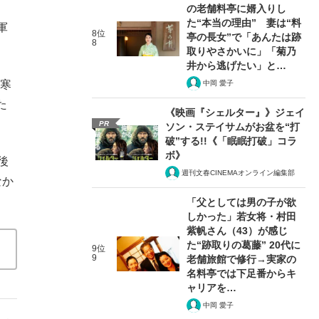
の老舗料亭に婿入りし
た“本当の理由” 妻は“料
軍
8位
亭の長女”で「あんたは跡
8
取りやさかいに」「菊乃
井から逃げたい」と…
の寒
中岡 愛子
た
《映画『シェルター』》ジェイ
PR
ソン・ステイサムがお盆を“打
破”する!!《「眠眠打破」コラ
ボ》
後
週刊文春CINEMAオンライン編集部
なか
「父としては男の子が欲
しかった」若女将・村田
紫帆さん（43）が感じ
た“跡取りの葛藤” 20代に
9位
9
老舗旅館で修行→実家の
名料亭では下足番からキ
ャリアを…
中岡 愛子