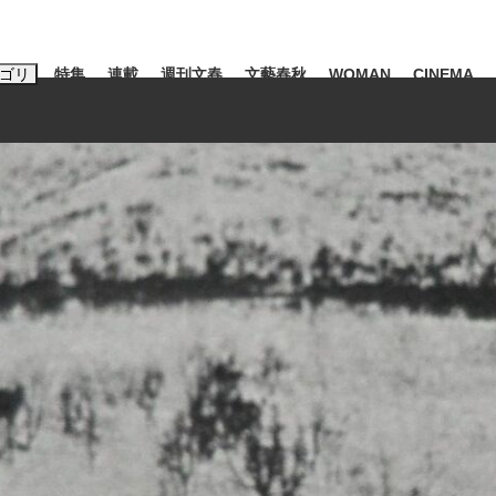
ゴリ
特集
連載
週刊文春
文藝春秋
WOMAN
CINEMA
キーワード入力
ス
エンタメ
ライフ
ビジネス
ーワードタグ一覧
山凌輝
#高市早苗
#後藤真希
#森岡毅
#城彰二
#内田有紀
観る将棋、読
#亀和田武
て明かした日本代表監督に...
「最悪の空気のまま解散」W