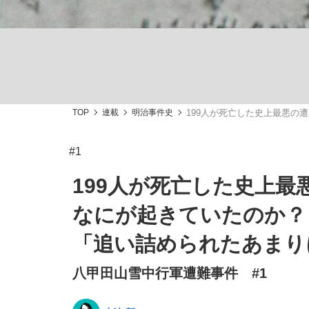
TOP
連載
明治事件史
199人が死亡した史上最悪
「敗因分析は一切聞かれなかった」侍ジャパン選
キングの誕生を、目撃せよ。
#1
199人が死亡した史上
なにが起きていたのか？
the Style
「追い詰められたあまり
八甲田山雪中行軍遭難事件 #1
「目標達成できなかったからと言って…」サッ