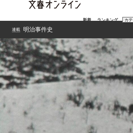
新着
ランキング
カテ
明治事件史
連載
スクープ
ニュー
おすすめのキ
#藤田晋
#三
#玉木雄一郎
「90%は失敗する。でも…」本田圭佑が初め
終戦から81年