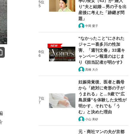
亭の長女（43）が“婿入
5位
5
り”夫と結婚→男の子を出
産後に考えた「跡継ぎ問
題」
中岡 愛子
“なかったこと”にされた
ジャニー喜多川の性加
NEW
害、「週刊文春」33週キ
6位
6
ャンペーン報道のはじま
り《担当記者が明かす》
髙橋 大介
妊娠発覚後、医者と義母
から「絶対に奇形の子が
うまれる」と…9歳で“広
7位
島原爆”を体験した女性が
7
明かす、それでも「う
む」と決めた理由
偏
小山 美砂
を
元・商社マンの夫が京都