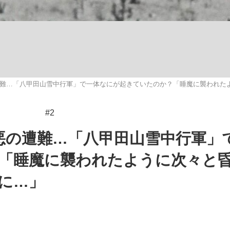
いまさら聞け
の遭難…「八甲田山雪中行軍」で一体なにが起きていたのか？「睡魔に襲われた
手が証言した“NPB聞...
「クマが悪者扱いされているの
#2
最悪の遭難…「八甲田山雪中行軍」
「睡魔に襲われたように次々と
に…」
もっと見る
カー日本代表・森保一監督...