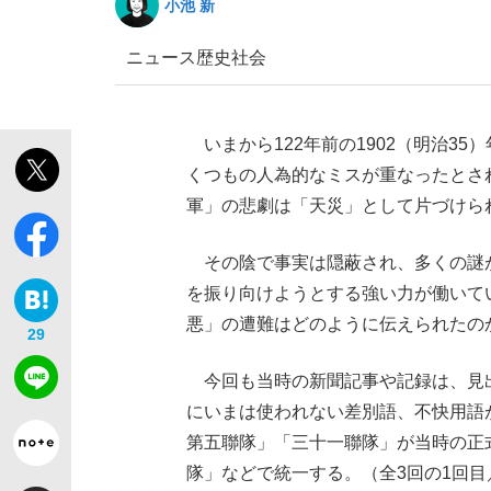
小池 新
ニュース
歴史
社会
いまから122年前の1902（明治3
くつもの人為的なミスが重なったとさ
軍」の悲劇は「天災」として片づけら
その陰で事実は隠蔽され、多くの謎
を振り向けようとする強い力が働いてい
悪」の遭難はどのように伝えられたの
29
今回も当時の新聞記事や記録は、見
にいまは使われない差別語、不快用語
第五聯隊」「三十一聯隊」が当時の正
隊」などで統一する。（全3回の1回目