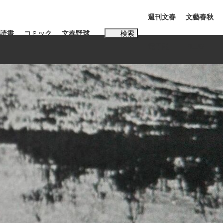
週刊文春
文藝春秋
読書
コミック
文春野球
検索
電子版
PLUS
インタビュー
読書
#松田聖子
む将棋
BC日本代表“敗戦”の真実 選手が明かす...