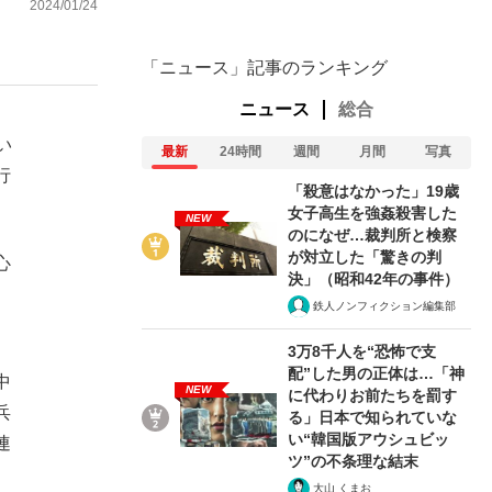
2024/01/24
「ニュース」記事のランキング
ニュース
総合
い
最新
24時間
週間
月間
写真
行
「殺意はなかった」19歳
女子高生を強姦殺害した
NEW
のになぜ…裁判所と検察
が対立した「驚きの判
心
決」（昭和42年の事件）
鉄人ノンフィクション編集部
3万8千人を“恐怖で支
配”した男の正体は…「神
中
NEW
に代わりお前たちを罰す
兵
る」日本で知られていな
い“韓国版アウシュビッ
連
ツ”の不条理な結末
大山 くまお