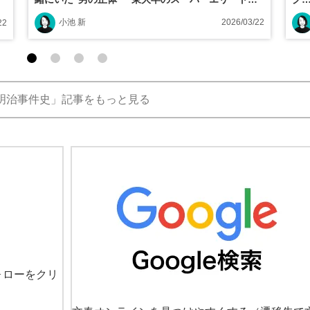
「妻子ある身」《塩原事件》
小池 新
2026/03/22
22
明治事件史」記事をもっと見る
ォローをクリ