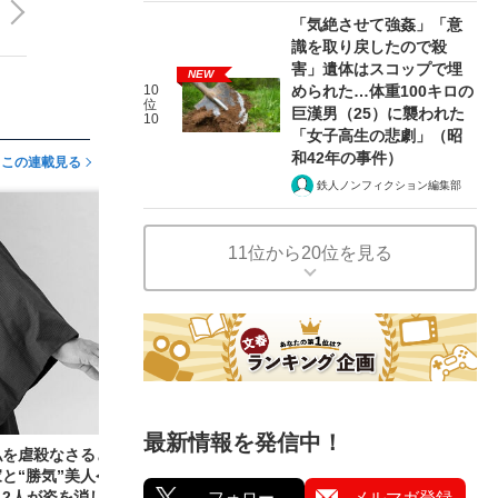
「気絶させて強姦」「意
識を取り戻したので殺
害」遺体はスコップで埋
NEW
10
められた…体重100キロの
位
巨漢男（25）に襲われた
10
「女子高生の悲劇」（昭
和42年の事件）
この連載見る
鉄人ノンフィクション編集部
11位から20位を見る
最新情報を発信中！
私を虐殺なさるところを見せて」東大卒エリート
と“勝気”美人令嬢（23）が失踪→大バッシン
2人が姿を消した“複雑な事情”
フォロー
メルマガ登録