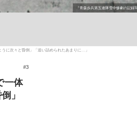
ない資産運用のすべて
ように次々と昏倒」「追い詰められたあまりに…」
が悲しい」『北の国から』倉本聰氏（91...
#3
で一体
昏倒」