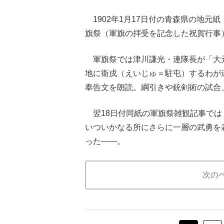
1902年1月17日付の青森県の地元
旗祭（軍旗の拝受を記念した祝賀行事
軍旗祭では津川謙光・連隊長が「大元
地に衛戍（えいじゅ＝駐屯）するわが
奉告文を朗読。綱引きや銃剣術の試合
翌18日付同紙の軍旗祭雑観記事では
いついかなる所にさらに一層の武勇を
った――。
次の