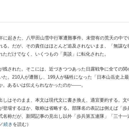
もっと見る
5）年に起きた、八甲田山雪中行軍遭難事件。未曽有の荒天の中で
れる。だが、その責任はほとんど追及されないまま、「無謀な
れただけでなく、いくつもの「美談」に転化された。
が残された。そこには、近づきつつあった日露戦争に全ての関
た。210人が遭難し、199人が犠牲になった「日本山岳史上最
か。あるいは伝えられなかったのか――。
出しはそのまま、本文は現代文に書き換え、適宜要約する。文
が登場するほか、敬称は省略する。部隊名の表記は例えば「歩
式名称だが、新聞記事の見出し以外「歩兵第五連隊」「三十一
／
続き
を読む）