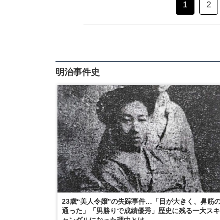
1
2
明治事件史
23歳“美人令嬢”の失踪事件…「目が大きく、鼻筋
通った」「男勝りで成績優秀」歴史に残る一大スキ
ャンダルになった理由とは