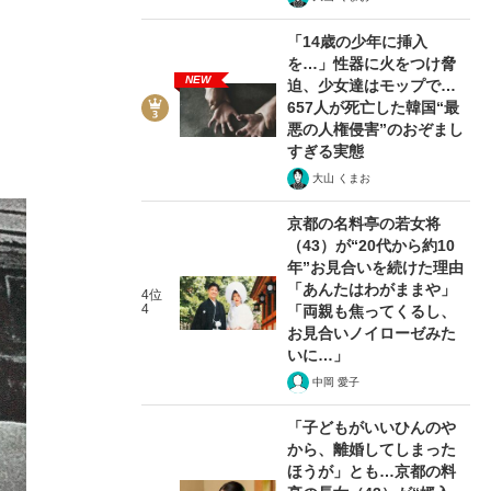
「14歳の少年に挿入
を…」性器に火をつけ脅
NEW
迫、少女達はモップで…
657人が死亡した韓国“最
悪の人権侵害”のおぞまし
すぎる実態
大山 くまお
京都の名料亭の若女将
（43）が“20代から約10
年”お見合いを続けた理由
「あんたはわがままや」
4位
4
「両親も焦ってくるし、
お見合いノイローゼみた
いに…」
中岡 愛子
「子どもがいいひんのや
から、離婚してしまった
ほうが」とも…京都の料