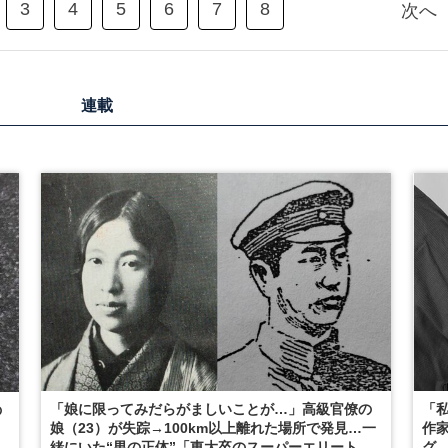
3
4
5
6
7
8
次へ
連載
「娘に限ってみだらがましいことが…」高級官僚の
「
の
娘（23）が失踪→100km以上離れた場所で発見…一
作家
緒にいた“男の正体”「東大卒のスーパーエリート」
グ…