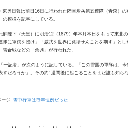
紙・東奥日報は前日16日に行われた陸軍歩兵第五連隊（青森）の
）の模様を記事にしている。
帥陛下（天皇）に明治12（1879）年本月本日をもって東北
連隊に軍旗を授け」「威武を世界に発揚せんことを期す」とし
、雪合戦などの「余興」が行われた。
「一記者」が次のように記している。「この雪国の軍隊は、今
表すだろうか」。その約1週間後に起こることをまだ誰も知ら
ページ
雪中行軍は毎年恒例だった