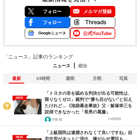
フォロー
メルマガ登録
フォロー
公式YouTube
Googleニュース
「ニュース」記事のランキング
ニュース
総合
最新
24時間
週間
月間
写真
「トヨタの非を認める判決が出る可能性は、
NEW
限りなくゼロ」裁判で“勝ち目がない”と伝え
たけれど…《池袋暴走事故》父・飯塚幸三を
説得できなかった「長男の葛藤」
13時間前
守田 哲
「上級国民は逮捕されなくて良いですね」自
NEW
宅住所がネットに流出、嫌がらせ電話も…