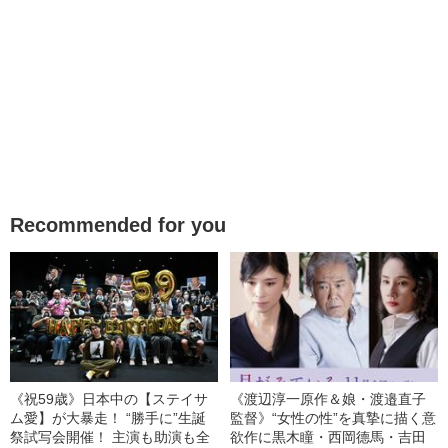
Recommended for you
《祝59歳》日本中の【ステイサ
《渡辺淳一原作＆娘・渡邉直子
ム愛】が大暴走！ “勝手に”生誕
監督》“女性の性”を真摯に描く意
祭試写会開催！ 主演も助演も全
欲作に黒木瞳・西岡德馬・吉田