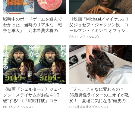
戦時中のボードゲームを遊んで
《映画『Michael／マイケル』》
わかった、当時のリアルな「戦
父ジョセフ・ジャクソン役、コ
争と軍人」 乃木希典大将のメ
ールマン・ドミンゴ オフィシャ
ンコが「二千億兆点」!?《大日
ルインタビュー“観客を魅了した
PR（キノフィルムズ）
本帝国時代のゲーム15本総レビ
名優、複雑な父親像への想いを
ュー》
語る”《日本興収70億円突破》
《映画『シェルター』》ジェイ
「えっ、こんなに変わるの？」
ソン・ステイサムがお盆を“打
36歳男性ライターのニオイが激
破”する!!《「眠眠打破」コラ
変！ 夏場に気になる“頭皮のニ
ボ》
オイ”や“ベタつき”を解消す
PR（キノフィルムズ）
PR（株式会社スヴェンソン）
る、“ウィッグのスペシャリス
ト”が生み出した徹底ケアとは