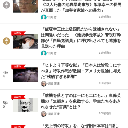
《12人死傷の池袋暴走事故》飯塚幸三の長男
が直面した「加害者家族への暴力」
13時間前
守田 哲
「飯塚幸三は上級国民だから逮捕されない」
NEW
は間違いだった…《池袋暴走事故》警視庁幹
部が「自民党議員」に呼び出されても逮捕を
見送った理由
13時間前
守田 哲
「ヒトより下等な獣」「日本人は皆殺しにす
NEW
べき」特攻作戦が敵国・アメリカ世論に与え
4位
4
た“残酷すぎる影響”
10時間前
保阪 正康
「敵機を落とすのは一にも二にも…」東條英
NEW
機の「無能さ」を象徴する、学生たちをあき
5位
5
れさせた“言葉”とは？
10時間前
保阪 正康
「史上初の特攻」を、なぜ旧日本軍は“隠し
NEW