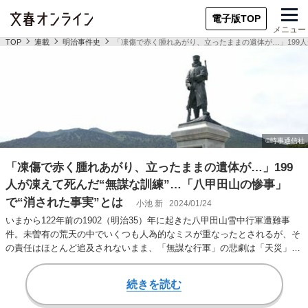
電子版TOP
メニュー
TOP
連載
明治事件史
「凍傷で赤く腫れあがり、立ったままの遺体が…」199人
「凍傷で赤く腫れあがり、立ったままの遺体が…」199
人が凍えて死んだ“無謀な訓練”…「八甲田山の惨事」
で“消された事実”とは
小池 新
2024/01/24
いまから122年前の1902（明治35）年に起きた八甲田山雪中行軍遭難事
件。未曽有の荒天の中でいくつも人為的なミスが重なったとされるが、そ
の責任はほとんど追及されないまま、「無謀な行軍」の悲劇は「天災」と
して片づけ…
続きを読む