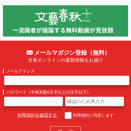
メールマガジン登録（無料）
文春オンラインの最新情報をお届け
メールアドレス
パスワード（半角英数6文字以上12文字以下）
利用規約を確認する
利用規約に同意します