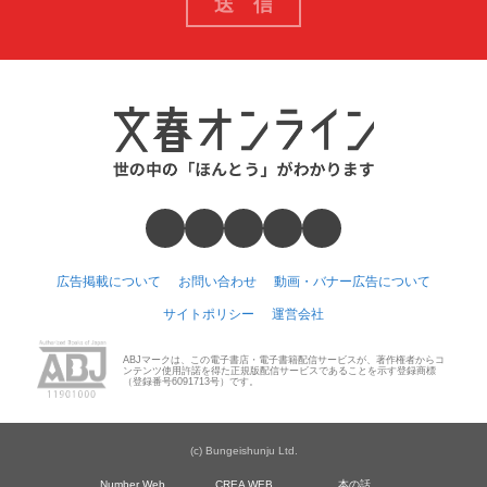
広告掲載について
お問い合わせ
動画・バナー広告について
サイトポリシー
運営会社
ABJマークは、この電子書店・電子書籍配信サービスが、著作権者からコ
ンテンツ使用許諾を得た正規版配信サービスであることを示す登録商標
（登録番号6091713号）です。
(c) Bungeishunju Ltd.
Number Web
CREA WEB
本の話