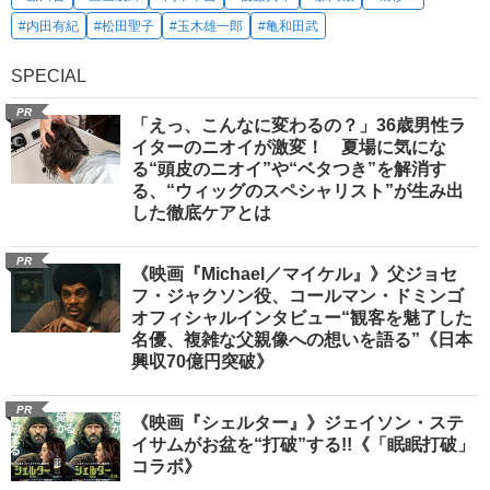
#内田有紀
#松田聖子
#玉木雄一郎
#亀和田武
SPECIAL
PR
「えっ、こんなに変わるの？」36歳男性ラ
イターのニオイが激変！ 夏場に気にな
る“頭皮のニオイ”や“ベタつき”を解消す
る、“ウィッグのスペシャリスト”が生み出
した徹底ケアとは
PR
《映画『Michael／マイケル』》父ジョセ
フ・ジャクソン役、コールマン・ドミンゴ
オフィシャルインタビュー“観客を魅了した
名優、複雑な父親像への想いを語る”《日本
興収70億円突破》
PR
《映画『シェルター』》ジェイソン・ステ
イサムがお盆を“打破”する!!《「眠眠打破」
コラボ》