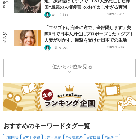
迫、少女達はモップで…657人が死亡した韓
9位
9
国“最悪の人権侵害”のおぞましすぎる実態
2026/08/07
大山 くまお
「エジプトは完全に逆で、全部隠します」交
10
際0日で日本人男性にプロポーズしたエジプト
位
人妻が明かす、衝撃を受けた日本での生活
10
2023/12/16
小泉 なつみ
11位から20位を見る
おすすめのキーワードタグ一覧
#藤田晋
#三山凌輝
#高市早苗
#後藤真希
#森岡毅
#城彰二