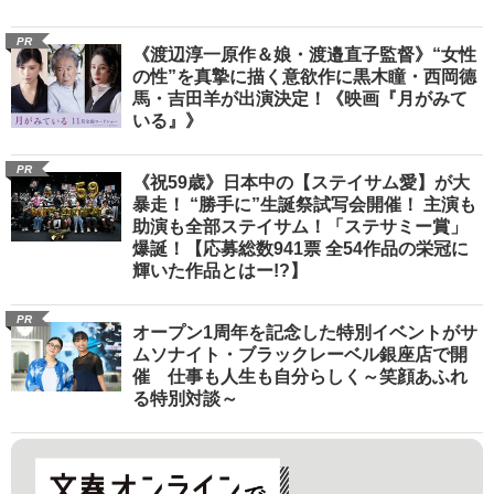
PR
《渡辺淳一原作＆娘・渡邉直子監督》“女性
の性”を真摯に描く意欲作に黒木瞳・西岡德
馬・吉田羊が出演決定！《映画『月がみて
いる』》
PR
《祝59歳》日本中の【ステイサム愛】が大
暴走！ “勝手に”生誕祭試写会開催！ 主演も
助演も全部ステイサム！「ステサミー賞」
爆誕！【応募総数941票 全54作品の栄冠に
輝いた作品とはー!?】
PR
オープン1周年を記念した特別イベントがサ
ムソナイト・ブラックレーベル銀座店で開
催 仕事も人生も自分らしく～笑顔あふれ
る特別対談～