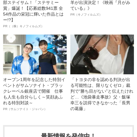
部ステイサム！「ステサミー
羊が出演決定！《映画『月がみ
賞」爆誕！【応募総数941票 全
ている』》
54作品の栄冠に輝いた作品とは
PR（キノフィルムズ）
ー!?】
PR（（株）キノフィルムズ）
オープン1周年を記念した特別イ
「トヨタの非を認める判決が出
ベントがサムソナイト・ブラッ
る可能性は、限りなくゼロ」裁
クレーベル銀座店で開催 仕事
判で“勝ち目がない”と伝えたけれ
も人生も自分らしく～笑顔あふ
ど…《池袋暴走事故》父・飯塚
れる特別対談～
幸三を説得できなかった「長男
の葛藤」
PR（サムソナイト・ジャパン）
最新情報を発信中！