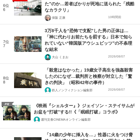
た”のか…若者ばかりが死地に送られた「残酷
6位
6
なカラクリ」
10時間前
保阪 正康
3万8千人を“恐怖で支配”した男の正体は…
「神に代わりお前たちを罰する」日本で知ら
7位
れていない“韓国版アウシュビッツ”の不条理
7
な結末
2026/08/07
大山 くまお
「殺意はなかった」19歳女子高生を強姦殺害
したのになぜ…裁判所と検察が対立した「驚
8位
8
きの判決」（昭和42年の事件）
2026/08/07
鉄人ノンフィクション編集部
PR
《映画『シェルター』》ジェイソン・ステイサムが
お盆を“打破”する!!《「眠眠打破」コラボ》
週刊文春CINEMAオンライン編集部
「14歳の少年に挿入を…」性器に火をつけ脅