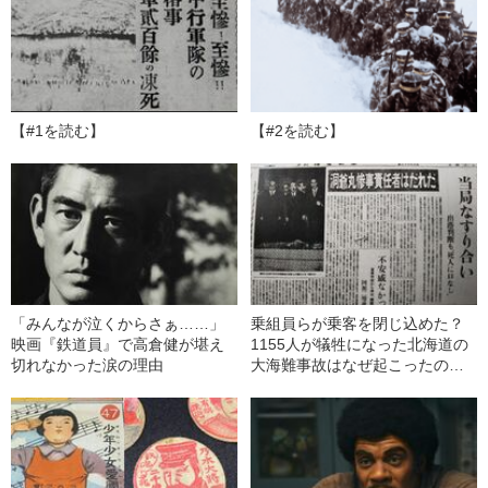
【#1を読む】
【#2を読む】
「みんなが泣くからさぁ……」
乗組員らが乗客を閉じ込めた？
映画『鉄道員』で高倉健が堪え
1155人が犠牲になった北海道の
切れなかった涙の理由
大海難事故はなぜ起こったのか
【海もおそろしい2023】