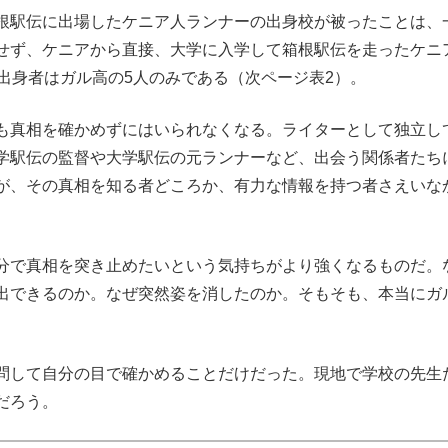
根駅伝に出場したケニア人ランナーの出身校が被ったことは、
せず、ケニアから直接、大学に入学して箱根駅伝を走ったケニ
出身者はガル高の5人のみである（次ページ表2）。
も真相を確かめずにはいられなくなる。ライターとして独立し
学駅伝の監督や大学駅伝の元ランナーなど、出会う関係者たち
が、その真相を知る者どころか、有力な情報を持つ者さえいな
分で真相を突き止めたいという気持ちがより強くなるものだ。
出できるのか。なぜ突然姿を消したのか。そもそも、本当にガ
問して自分の目で確かめることだけだった。現地で学校の先生
だろう。