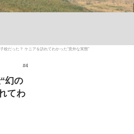
ない資産運用のすべて
子校だった？ ケニアを訪れてわかった“意外な実態”
が悲しい」『北の国から』倉本聰氏（91...
#4
“幻の
れてわ