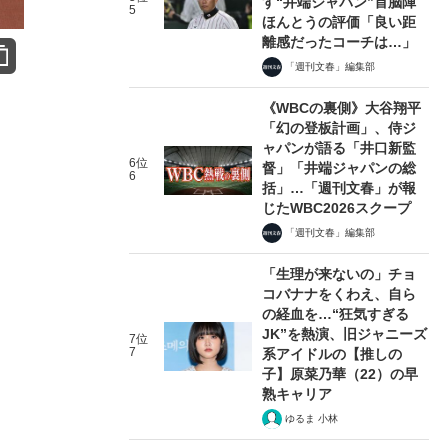
す“井端ジャパン”首脳陣
5
ほんとうの評価「良い距
離感だったコーチは…」
「週刊文春」編集部
《WBCの裏側》大谷翔平
「幻の登板計画」、侍ジ
ャパンが語る「井口新監
6位
督」「井端ジャパンの総
6
括」…「週刊文春」が報
じたWBC2026スクープ
「週刊文春」編集部
「生理が来ないの」チョ
コバナナをくわえ、自ら
の経血を…“狂気すぎる
JK”を熱演、旧ジャニーズ
7位
7
系アイドルの【推しの
子】原菜乃華（22）の早
熟キャリア
ゆるま 小林