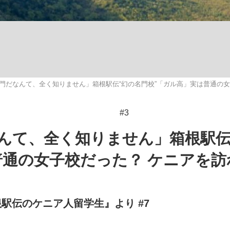
いまさら聞け
門だなんて、全く知りません」箱根駅伝“幻の名門校”「ガル高」実は普通の女
手が証言した“NPB聞...
「クマが悪者扱いされているの
#3
んて、全く知りません」箱根駅伝
普通の女子校だった？ ケニアを訪
もっと見る
駅伝のケニア人留学生』より #7
カー日本代表・森保一監督...