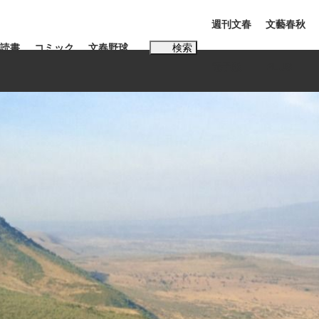
週刊文春
文藝春秋
読書
コミック
文春野球
検索
電子版
PLUS
インタビュー
読書
#松田聖子
む将棋
BC日本代表“敗戦”の真実 選手が明かす...