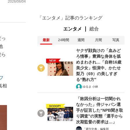
2026/06/04
「エンタメ」記事のランキング
エンタメ
総合
だっ
最新
24時間
週間
月間
写真
地
ヤクザ顔負けの「血みど
彼ら
ろ情事」豊満な身体を舐
NEW
めまわされ…「自称16歳
美少女」怪演中、かたせ
梨乃（69）の美しすぎ
フ
る“熟れ方”
真相
ゆるま 小林
「敗因分析は一切聞かれ
なかった」侍ジャパン選
SCOOP!
手が証言した“NPB聞き取
り調査”の実態「選手から
次期監督の要求は…」
「週刊文春」編集部