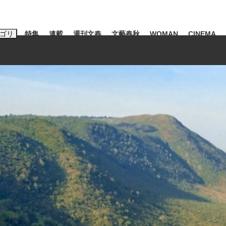
ゴリ
特集
連載
週刊文春
文藝春秋
WOMAN
CINEMA
キーワード入力
ス
エンタメ
ライフ
ビジネス
ーワードタグ一覧
山凌輝
#高市早苗
#後藤真希
#森岡毅
#城彰二
#内田有紀
観る将棋、読
#亀和田武
て明かした日本代表監督に...
「最悪の空気のまま解散」W