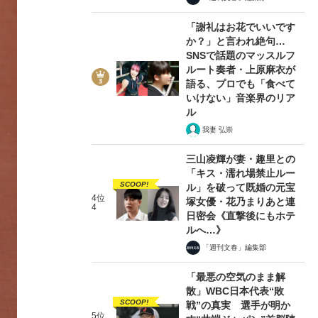
「謝礼はお花でいいです
か？」と言われ絶句…
SNSで話題のマッスルフ
ルート奏者・上原麻衣が
語る、プロでも「食べて
いけない」音楽界のリア
ル
我妻 弘崇
三山凌輝が妻・趣里との
「キス・濡れ場禁止ルー
SCOOP!
ル」を破って既婚の元宝
4位
塚女優・花乃まりあと連
4
日密会《直撃後にもホテ
ルへ…》
「週刊文春」編集部
「最悪の空気のまま解
散」WBC日本代表“敗
SCOOP!
戦”の真実 選手が明か
5位