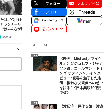
フォロー
メルマガ登録
フォロー
た1回だけ行われた「1943年戦時下の箱根駅
Googleニュース
」とランナーたちの“その後”〈未舗装の山道、ゴ
ルではみんなが泣いて抱きあい、そして…〉
公式YouTube
早坂 隆
2023/12/26
SPECIAL
PR
《映画『Michael／マイケ
ル』》父ジョセフ・ジャク
ソン役、コールマン・ドミ
ンゴ オフィシャルインタ
ビュー“観客を魅了した名
優、複雑な父親像への想い
を語る”《日本興収70億円
突破》
PR
《渡辺淳一原作＆娘・渡邉