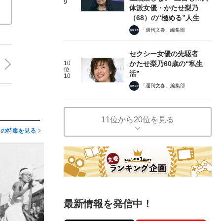
9
体派女優・かたせ梨乃
（68）の“極める”人生
「週刊文春」編集部
セクシー女優の先駆者
10
かたせ梨乃60歳の“私生
位
活”
10
「週刊文春」編集部
11位から20位を見る
この特集を見る
最新情報を発信中！