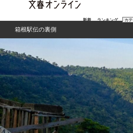
新着
ランキング
カテ
箱根駅伝の裏側
スクープ
ニュー
おすすめのキ
#藤田晋
#三
#玉木雄一郎
「90%は失敗する。でも…」本田圭佑が初め
終戦から81年