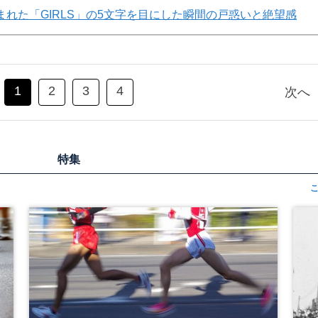
れた「GIRLS」の5文字を目にした瞬間の戸惑いと絶望感
1
2
3
4
次へ
特集