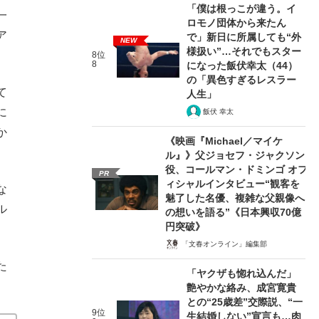
「僕は根っこが違う。イ
一
ロモノ団体から来たん
ア
で」新日に所属しても“外
NEW
様扱い”…それでもスター
8位
8
になった飯伏幸太（44）
の「異色すぎるレスラー
て
人生」
に
飯伏 幸太
か
《映画『Michael／マイケ
ル』》父ジョセフ・ジャクソン
役、コールマン・ドミンゴ オフ
PR
ィシャルインタビュー“観客を
な
魅了した名優、複雑な父親像へ
ル
の想いを語る”《日本興収70億
円突破》
「文春オンライン」編集部
た
「ヤクザも惚れ込んだ」
艶やかな絡み、成宮寛貴
との“25歳差”交際説、“一
9位
生結婚しない”宣言も…肉