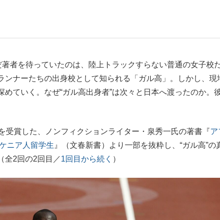
もっと見る
だ著者を待っていたのは、陸上トラックすらない普通の女子校
ランナーたちの出身校として知られる「ガル高」。しかし、現
深めていく。なぜ“ガル高出身者”は次々と日本へ渡ったのか。
を受賞した、ノンフィクションライター・泉秀一氏の著書『
ア
のケニア人留学生
』（文春新書）より一部を抜粋し、“ガル高”の
（全2回の2回目／
1回目から続く
）