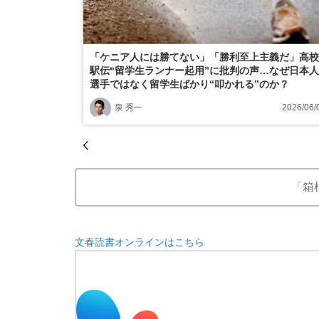
「ケニア人には勝てない」「勝利至上主義だ」高校
駅伝“留学生ランナー起用”に批判の声…なぜ日本人
選手ではなく留学生ばかり“叩かれる”のか？
泉 秀一
2026/06/
「箱
文春読書オンラインはこちら