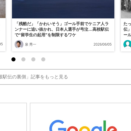
「残酷だ」「かわいそう」ゴール手前でケニア人ラ
たっ
ンナーに追い抜かれ、日本人選手が号泣…高校駅伝
伝
で“留学生の起用”を制限するワケ
ー
05
泉 秀一
2026/06/05
根駅伝の裏側」記事をもっと見る