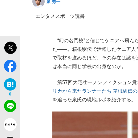
泉 秀一
エンタメ
スポーツ
読書
“幻の名門校”と信じてケニアへ飛ん
た――。箱根駅伝で活躍したケニア人
で取材を進めるほど、その存在は謎を
は本当に同じ学校の出身なのか。
第57回大宅壮一ノンフィクション賞
リカから来たランナーたち 箱根駅伝
0
を追った泉氏の現地ルポを紹介する。