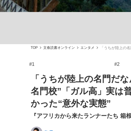
TOP
文春読書オンライン
エンタメ
「うちが陸上の名
「敗因分析は一切聞かれなかった」侍ジャパン選
キングの誕生を、目撃せよ。
#1
#2
「うちが陸上の名門だな
名門校”「ガル高」実は
the Style
かった“意外な実態”
『アフリカから来たランナーたち 箱根
「目標達成できなかったからと言って…」サッ