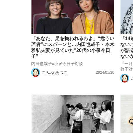
「あなた、足を掬われるわよ」“危うい
「1
若者”にスパーンと…内田也哉子・本木
ない
雅弘夫妻が見ていた“20代の小泉今日
が語
子”
ない
内田也哉子x小泉今日子対談
『一月
敦子対
こみね あつこ
2024/01/30