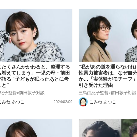
とたくさんかかわると、整理する
“私があの道を通らなけれ
も増えてしまう」一児の母・前田
性暴力被害者は、なぜ自
が語る “子どもが眠ったあとに考
か…「実体験がモチーフ
こと”
引き受けた理由
紀子監督x前田敦子対談
三島由紀子監督x前田敦子対談
こみね あつこ
こみね あつこ
2024/02/09