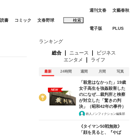
週刊文春
文藝春秋
読書
コミック
文春野球
検索
電子版
PLUS
インタビュー
読書
ランキング
総合
ニュース
ビジネス
エンタメ
ライフ
最新
24時間
週間
月間
写真
#松田聖子
「殺意はなかった」19歳
む将棋
女子高生を強姦殺害した
NEW
のになぜ…裁判所と検察
が対立した「驚きの判
決」（昭和42年の事件）
鉄人ノンフィクション編集部
BC日本代表“敗戦”の真実 選手が明かす...
《タイマン50戦無敗》
「顔を見ると、『やば