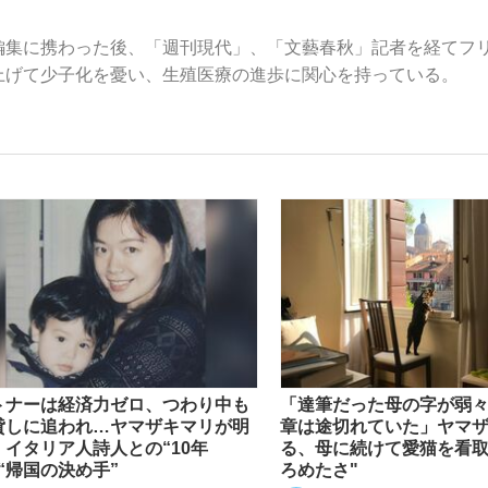
編集に携わった後、「週刊現代」、「文藝春秋」記者を経てフ
上げて少子化を憂い、生殖医療の進歩に関心を持っている。
いまさら聞け
手が証言した“NPB聞...
「クマが悪者扱いされているの
トナーは経済力ゼロ、つわり中も
「達筆だった母の字が弱
もっと見る
貸しに追われ…ヤマザキマリが明
章は途切れていた」ヤマ
、イタリア人詩人との“10年
る、母に続けて愛猫を看取
カー日本代表・森保一監督...
“帰国の決め手”
ろめたさ"