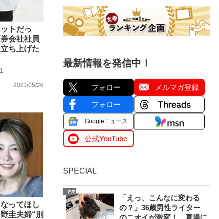
ケットだっ
証券会社社員
を立ち上げた
最新情報を発信中！
1
2021/05/26
フォロー
メルマガ登録
フォロー
Googleニュース
公式YouTube
SPECIAL
PR
「えっ、こんなに変わる
になってほし
の？」36歳男性ライター
野圭夫婦“別
のニオイが激変！ 夏場に