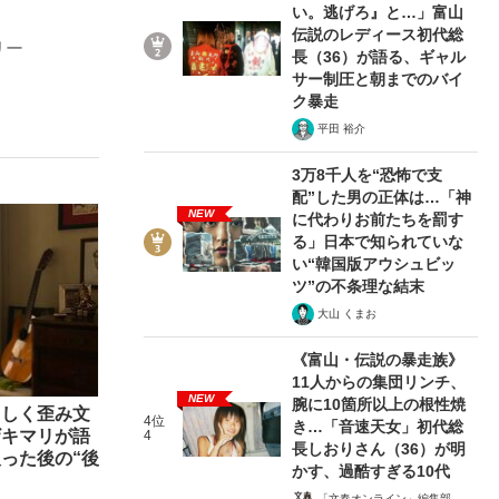
い。逃げろ』と…」富山
伝説のレディース初代総
リー
長（36）が語る、ギャル
サー制圧と朝までのバイ
ない資産運用のすべて
ク暴走
平田 裕介
3万8千人を“恐怖で支
配”した男の正体は…「神
が悲しい」『北の国から』倉本聰氏（91...
NEW
に代わりお前たちを罰す
る」日本で知られていな
い“韓国版アウシュビッ
ツ”の不条理な結末
大山 くまお
《富山・伝説の暴走族》
11人からの集団リンチ、
NEW
腕に10箇所以上の根性焼
々しく歪み文
4位
き…「音速天女」初代総
ザキマリが語
4
長しおりさん（36）が明
った後の“後
かす、過酷すぎる10代
「文春オンライン」編集部