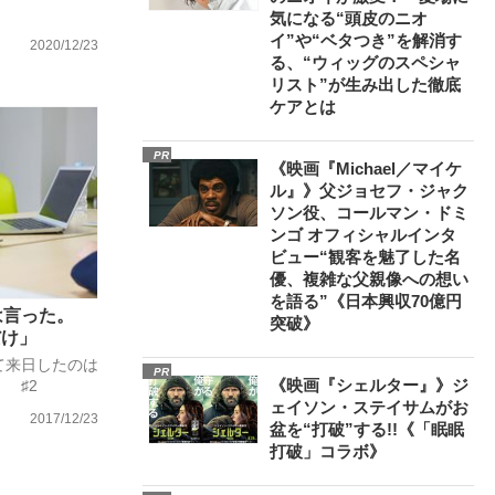
気になる“頭皮のニオ
イ”や“ベタつき”を解消す
2020/12/23
る、“ウィッグのスペシャ
リスト”が生み出した徹底
ケアとは
PR
《映画『Michael／マイケ
ル』》父ジョセフ・ジャク
ソン役、コールマン・ドミ
ンゴ オフィシャルインタ
ビュー“観客を魅了した名
優、複雑な父親像への想い
を語る”《日本興収70億円
は言った。
突破》
だけ」
て来日したのは
PR
《映画『シェルター』》ジ
 ♯2
ェイソン・ステイサムがお
2017/12/23
盆を“打破”する!!《「眠眠
打破」コラボ》