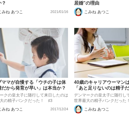
か？
居婚”の理由
こみね あつこ
こみね あつこ
2021/01/16
ブママが自慢する「ウチの子は体
40歳のキャリアウーマン
精だから発育が早い」は本当か？
「あと足りないのは精子
ークの皇太子に随行して来日したのは
デンマークの皇太子に随行し
大の精子バンクだった！ ♯3
世界最大の精子バンクだった！
こみね あつこ
こみね あつこ
2017/12/24