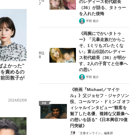
7位
のレディース初代総長
7
（36）が語る、タトゥー
を入れた後悔
平田 裕介
《両腕にでかいタトゥ
ー》「元暴走族だからこ
そ、1ミリもズレたくな
い」富山伝説のレディー
8位
8
ス初代総長（36）が明か
す、2人の子育てと仕事へ
ばよかった”
の思い
分を責めるの
平田 裕介
」前田敦子が
《映画『Michael／マイケ
ル』》父ジョセフ・ジャクソン
2024/02/09
役、コールマン・ドミンゴ オフ
PR
ィシャルインタビュー“観客を
魅了した名優、複雑な父親像へ
の想いを語る”《日本興収70億
円突破》
「文春オンライン」編集部