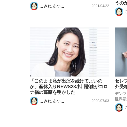
うの
こみね あつこ
2021/04/22
「このまま私が出演を続けてよいの
セレ
か」産休入りNEWS23小川彩佳がコロ
外受
ナ禍の葛藤を明かした
デンマ
世界最
こみね あつこ
2020/07/03