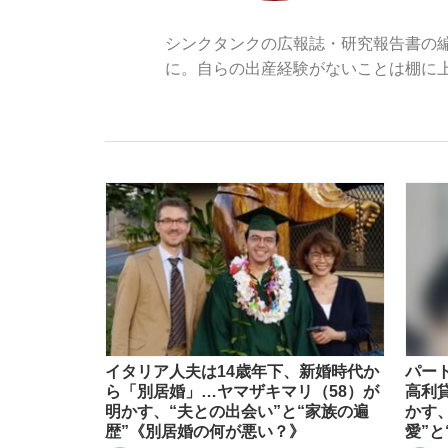
シンクタンクの広報誌・研究報告書の
に。自らの出産経験がないことは棚に
「敗因分析は一切聞かれなかった」侍ジャパン選
キングの誕生を、目撃せよ。
the Style
イタリア人夫は14歳年下、新婚時代か
パー
ら「別居婚」…ヤマザキマリ（58）が
高利
明かす、“夫との出会い”と“家族の遍
かす
「目標達成できなかったからと言って…」サッ
歴”《別居婚の何が悪い？》
愛”と