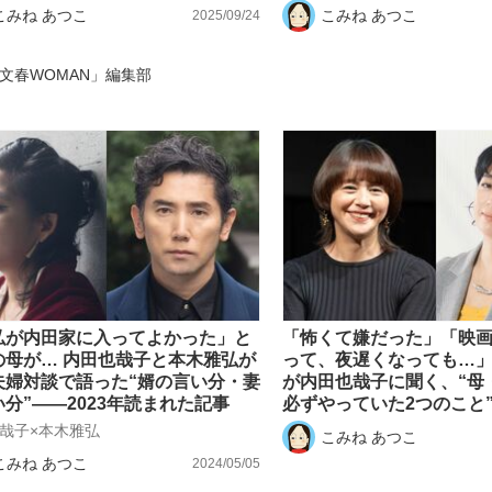
こみね あつこ
こみね あつこ
2025/09/24
もっと見る
文春WOMAN」編集部
弘が内田家に入ってよかった」と
「怖くて嫌だった」「映
の母が… 内田也哉子と本木雅弘が
って、夜遅くなっても…
夫婦対談で語った“婿の言い分・妻
が内田也哉子に聞く、“母
分”――2023年読まれた記事
必ずやっていた2つのこと
也哉子×本木雅弘
こみね あつこ
こみね あつこ
2024/05/05