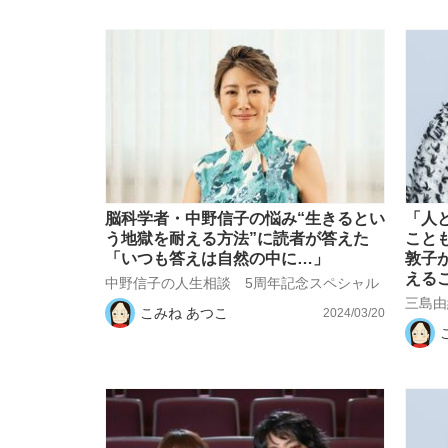
脳科学者・中野信子の悩み“生きるとい
「人
う地獄を耐える方法”に読者が答えた
こと
「いつも答えは自然の中に…」
敦子
える
中野信子の人生相談 5周年記念スペシャル
三島由
こみね あつこ
2024/03/20