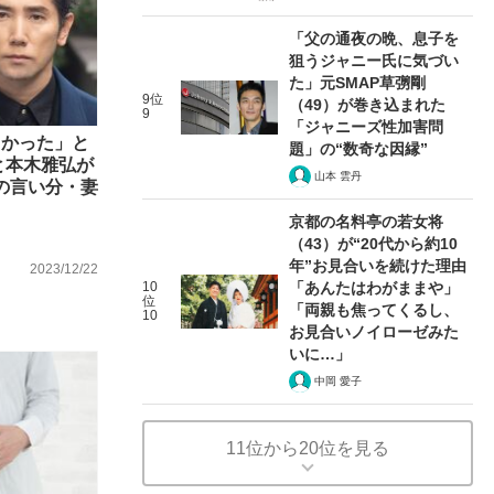
「父の通夜の晩、息子を
狙うジャニー氏に気づい
た」元SMAP草彅剛
9位
（49）が巻き込まれた
9
「ジャニーズ性加害問
よかった」と
題」の“数奇な因縁”
と本木雅弘が
山本 雲丹
の言い分・妻
京都の名料亭の若女将
（43）が“20代から約10
年”お見合いを続けた理由
2023/12/22
10
「あんたはわがままや」
位
「両親も焦ってくるし、
10
お見合いノイローゼみた
いに…」
中岡 愛子
11位から20位を見る