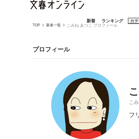
新着
ランキング
カテ
TOP
著者一覧
こみね あつこ プロフィール
スクープ
ニュー
プロフィール
おすすめのキ
#藤田晋
#三
#玉木雄一郎
こ
こみ
フ
「90%は失敗する。でも…」本田圭佑が初め
終戦から81年