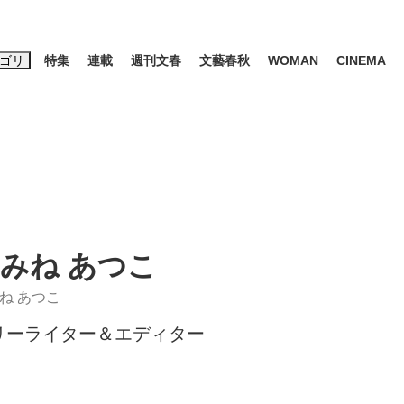
ゴリ
特集
連載
週刊文春
文藝春秋
WOMAN
CINEMA
キーワード入力
ス
エンタメ
ライフ
ビジネス
ーワードタグ一覧
山凌輝
#高市早苗
#後藤真希
#森岡毅
#城彰二
#内田有紀
観る将棋、読
#亀和田武
みね あつこ
ね あつこ
リーライター＆エディター
て明かした日本代表監督に...
「最悪の空気のまま解散」W