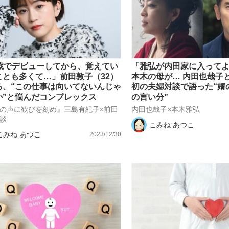
4歳でデビューしてから、覚えてい
「雅弘が内田家に入って
ことも多くて…」前田敦子（32）
本木の母が… 内田也哉子
る、“この仕事は向いてないんじゃ
初の夫婦対談で語った“婿
か”と悩んだコンプレックス
の言い分”
の声に歓びを刻め』三島有紀子×前田
内田也哉子×本木雅弘
談
こみね あつこ
こみね あつこ
2023/12/30