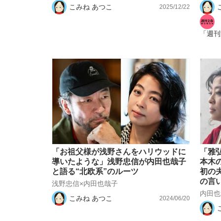
こみね あつこ
2025/12/22
「週刊
「お祖父様が浅野さんをハリウッドに
「雅
導いたような」浅野忠信が内田也哉子
本木
と語る“北欧系”のルーツ
初の
の言い
浅野忠信×内田也哉子
内田
こみね あつこ
2024/06/20