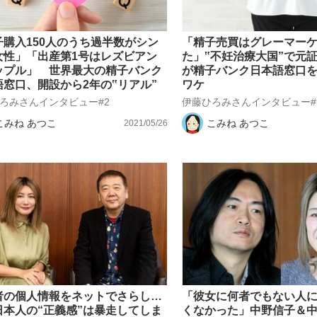
子購入150人のうち過半数がシン
「精子売買はグレーマー
女性」「出産第1号はレズビアン
た」‟不妊治療大国”で元
ップル」 世界最大の精子バンク
が精子バンク日本語窓口
語窓口、開設から2年の‟リアル”
ワケ
ろみさんインタビュー#2
伊藤ひろみさんインタビュー#
こみね あつこ
こみね あつこ
2021/05/26
者の個人情報をネットでさらし…
「彼女に何者でもない人
日本人の“正義感”は暴走してしま
くなかった」中野信子＆中