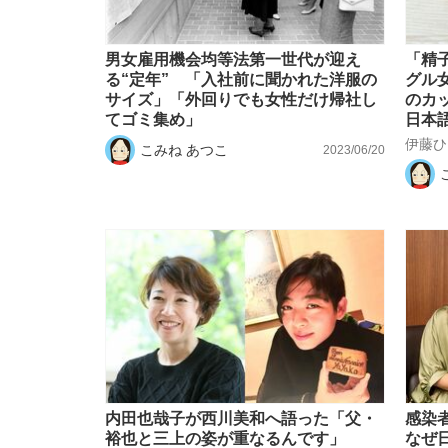
男女雇用機会均等法第一世代が迎え
「精
る“定年” 「入社前に聞かれた洋服の
グル
サイズ」「外回りでも女性だけ帰社し
のカ
てゴミ集め」
日本
伊藤ひ
こみね あつこ
2023/06/20
内田也哉子が西川美和へ語った「父・
感染
裕也と三上の姿が重なるんです」
なぜ