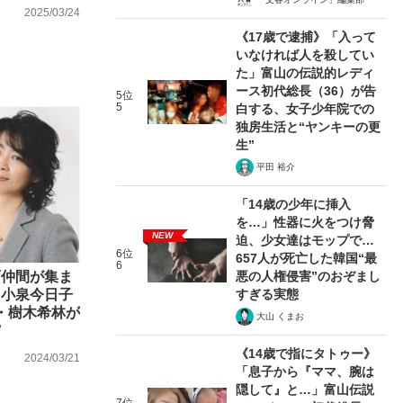
2025/03/24
《17歳で逮捕》「入って
いなければ人を殺してい
た」富山の伝説的レディ
ース初代総長（36）が告
5位
5
白する、女子少年院での
独房生活と“ヤンキーの更
生”
平田 裕介
「14歳の少年に挿入
を…」性器に火をつけ脅
NEW
迫、少女達はモップで…
6位
657人が死亡した韓国“最
6
悪の人権侵害”のおぞまし
画仲間が集ま
すぎる実態
」小泉今日子
・樹木希林が
大山 くまお
”
《14歳で指にタトゥー》
2024/03/21
「息子から『ママ、腕は
隠して』と…」富山伝説