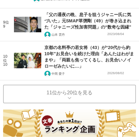
「父の通夜の晩、息子を狙うジャニー氏に気
づいた」元SMAP草彅剛（49）が巻き込まれ
9位
9
た「ジャニーズ性加害問題」の“数奇な因縁”
2023/08/04
山本 雲丹
京都の名料亭の若女将（43）が“20代から約
10年”お見合いを続けた理由「あんたはわがま
10
まや」「両親も焦ってくるし、お見合いノイ
位
10
ローゼみたいに…」
2026/08/02
中岡 愛子
11位から20位を見る