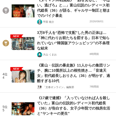
い。逃げろ』と…」富山伝説のレディース初
代総長（36）が語る、ギャルサー制圧と朝ま
でのバイク暴走
2026/08/01
平田 裕介
3万8千人を“恐怖で支配”した男の正体は…
NEW
「神に代わりお前たちを罰する」日本で知ら
れていない“韓国版アウシュビッツ”の不条理
な結末
8時間前
大山 くまお
《富山・伝説の暴走族》11人からの集団リン
NEW
チ、腕に10箇所以上の根性焼き…「音速天
4位
女」初代総長しおりさん（36）が明かす、過
4
酷すぎる10代
7時間前
「文春オンライン」編集部
《17歳で逮捕》「入っていなければ人を殺し
ていた」富山の伝説的レディース初代総長
5位
（36）が告白する、女子少年院での独房生活
5
と“ヤンキーの更生”