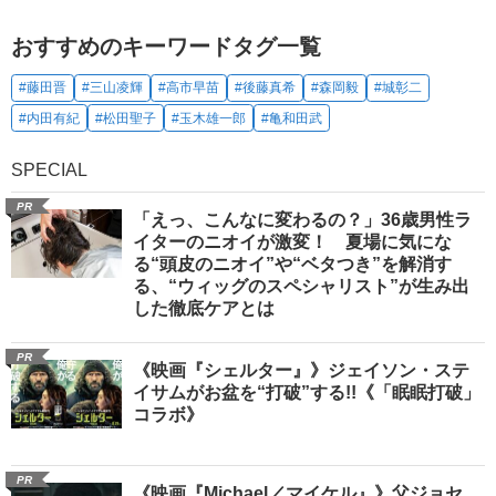
おすすめのキーワードタグ一覧
#藤田晋
#三山凌輝
#高市早苗
#後藤真希
#森岡毅
#城彰二
#内田有紀
#松田聖子
#玉木雄一郎
#亀和田武
SPECIAL
PR
「えっ、こんなに変わるの？」36歳男性ラ
イターのニオイが激変！ 夏場に気にな
る“頭皮のニオイ”や“ベタつき”を解消す
る、“ウィッグのスペシャリスト”が生み出
した徹底ケアとは
PR
《映画『シェルター』》ジェイソン・ステ
イサムがお盆を“打破”する!!《「眠眠打破」
コラボ》
PR
《映画『Michael／マイケル』》父ジョセ