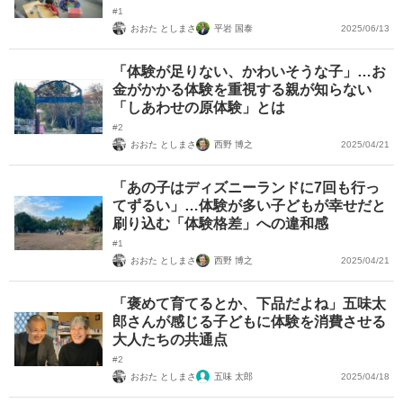
#1
おおた としまさ
平岩 国泰
2025/06/13
「体験が足りない、かわいそうな子」…お
金がかかる体験を重視する親が知らない
「しあわせの原体験」とは
#2
おおた としまさ
西野 博之
2025/04/21
「あの子はディズニーランドに7回も行っ
てずるい」…体験が多い子どもが幸せだと
刷り込む「体験格差」への違和感
#1
おおた としまさ
西野 博之
2025/04/21
「褒めて育てるとか、下品だよね」五味太
郎さんが感じる子どもに体験を消費させる
大人たちの共通点
#2
おおた としまさ
五味 太郎
2025/04/18