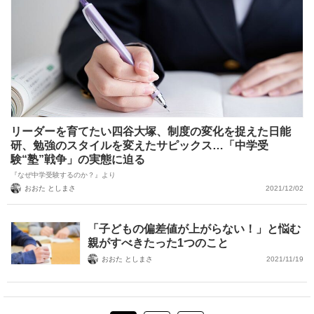
リーダーを育てたい四谷大塚、制度の変化を捉えた日能
研、勉強のスタイルを変えたサピックス…「中学受
験“塾”戦争」の実態に迫る
『なぜ中学受験するのか？』より
おおた としまさ
2021/12/02
「子どもの偏差値が上がらない！」と悩む
親がすべきたった1つのこと
おおた としまさ
2021/11/19