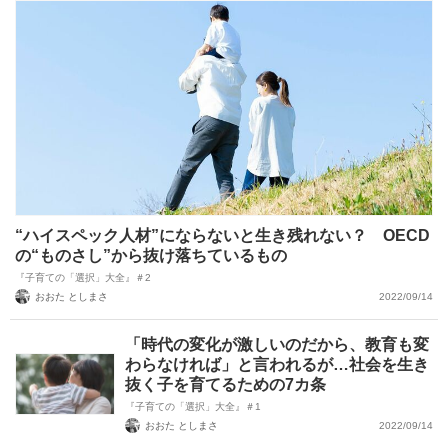
“ハイスペック人材”にならないと生き残れない？ OECD
の“ものさし”から抜け落ちているもの
『子育ての「選択」大全』＃2
おおた としまさ
2022/09/14
「時代の変化が激しいのだから、教育も変
わらなければ」と言われるが…社会を生き
抜く子を育てるための7カ条
『子育ての「選択」大全』＃1
おおた としまさ
2022/09/14