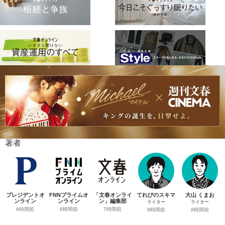
著者
プレジデントオ
FNNプライムオ
「文春オンライ
てれびのスキマ
大山 くまお
ンライン
ンライン
ン」編集部
ライター
ライター
6時間前
6時間前
7時間前
8時間前
8時間前