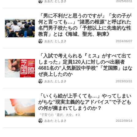
おおた としまさ
2025/02/11
「男に不利だと思うのですが」「女の子が
何と言っても…」“諸悪の根源”と呼ばれた
名門男子校たちの「予想以上に先進的な性
教育」とは《海城、聖光、駒東》
おおた としまさ
2024/06/07
「入試で考えられる『ミス』がすべて出て
しまった」定員120人に対しのべ出願者
4681名の“人気新設中学校”「芝国際」はな
ぜ炎上したのか
おおた としまさ
2023/03/31
「いくら絵が上手くても…」やってしまい
がちな“現実主義的なアドバイス”で子ども
の何が摘まれてしまうのか？
『子育ての「選択」大全』＃3
おおた としまさ
2022/09/14