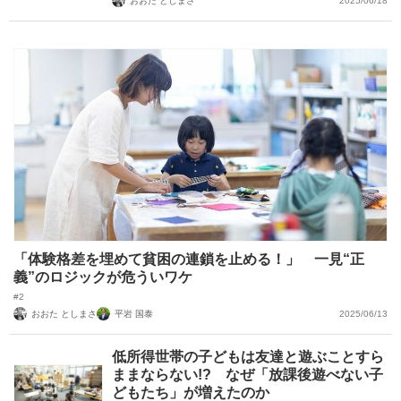
おおた としまさ
2025/06/18
「体験格差を埋めて貧困の連鎖を止める！」 一見“正
義”のロジックが危ういワケ
#2
おおた としまさ
平岩 国泰
2025/06/13
低所得世帯の子どもは友達と遊ぶことすら
ままならない!? なぜ「放課後遊べない子
どもたち」が増えたのか