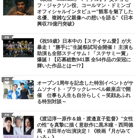
フ・ジャクソン役、コールマン・ドミンゴ
オフィシャルインタビュー“観客を魅了した
名優、複雑な父親像への想いを語る”《日本
興収70億円突破》
PR
《祝59歳》日本中の【ステイサム愛】が大
暴走！ “勝手に”生誕祭試写会開催！ 主演も
助演も全部ステイサム！「ステサミー賞」
爆誕！【応募総数941票 全54作品の栄冠に
輝いた作品とはー!?】
PR
オープン1周年を記念した特別イベントがサ
ムソナイト・ブラックレーベル銀座店で開
催 仕事も人生も自分らしく～笑顔あふれ
る特別対談～
PR
《渡辺淳一原作＆娘・渡邉直子監督》“女性
の性”を真摯に描く意欲作に黒木瞳・西岡德
馬・吉田羊が出演決定！《映画『月がみて
いる』》