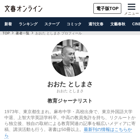
電子版TOP
メニュー
新着
ランキング
スクープ
コミック
週刊文春
文藝春秋
CIN
TOP
著者一覧
おおた としまさ プロフィール
おおた としまさ
おおた としまさ
教育ジャーナリスト
1973年、東京都生まれ。麻布中学・高校出身で、東京外国語大学
中退、上智大学英語学科卒。中高の教員免許を持ち、リクルートか
ら独立後、独自の取材による教育関連の記事を幅広いメディアに寄
稿、講演活動も行う。著書は50冊以上。
最新刊の情報はこちらか
ら