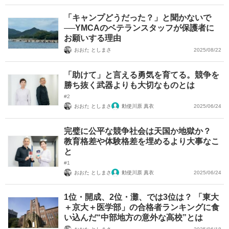
「キャンプどうだった？」と聞かないで
──YMCAのベテランスタッフが保護者に
お願いする理由
おおた としまさ
2025/08/22
「助けて」と言える勇気を育てる。競争を
勝ち抜く武器よりも大切なものとは
#2
おおた としまさ
勅使川原 真衣
2025/06/24
完璧に公平な競争社会は天国か地獄か？
教育格差や体験格差を埋めるより大事なこ
と
#1
おおた としまさ
勅使川原 真衣
2025/06/24
1位・開成、2位・灘、では3位は？ 「東大
＋京大＋医学部」の合格者ランキングに食
い込んだ“中部地方の意外な高校”とは