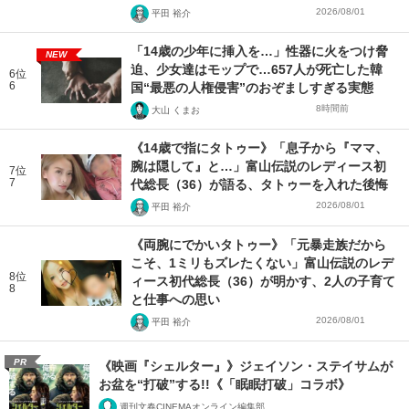
2026/08/01
平田 裕介
「14歳の少年に挿入を…」性器に火をつけ脅
NEW
迫、少女達はモップで…657人が死亡した韓
6位
6
国“最悪の人権侵害”のおぞましすぎる実態
8時間前
大山 くまお
《14歳で指にタトゥー》「息子から『ママ、
腕は隠して』と…」富山伝説のレディース初
7位
7
代総長（36）が語る、タトゥーを入れた後悔
2026/08/01
平田 裕介
《両腕にでかいタトゥー》「元暴走族だから
こそ、1ミリもズレたくない」富山伝説のレデ
8位
ィース初代総長（36）が明かす、2人の子育て
8
と仕事への思い
2026/08/01
平田 裕介
PR
《映画『シェルター』》ジェイソン・ステイサムが
お盆を“打破”する!!《「眠眠打破」コラボ》
週刊文春CINEMAオンライン編集部