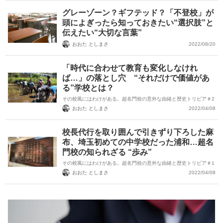
グレーゾーン？ギフテッド？「不登校」が
頭によぎったら知っておきたい“選択肢”と
伝えたい“大切な言葉”
おおた としまさ
2022/08/20
「時代に合わせて教育も変化しなけれ
ば…」の落とし穴 “それだけで価値があ
る”学校とは？
その校風にはわけがある。超名門校の意外な由緒と歴史トリビア＃2
おおた としまさ
2022/04/08
校長代行を取り囲んで引きずり下ろした麻
布、埼玉初めての中学校だった浦和…超名
門校の知られざる “歩み”
その校風にはわけがある。超名門校の意外な由緒と歴史トリビア＃1
おおた としまさ
2022/04/08