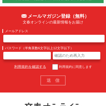
メールマガジン登録（無料）
文春オンラインの最新情報をお届け
メールアドレス
パスワード（半角英数6文字以上12文字以下）
利用規約を確認する
利用規約に同意します