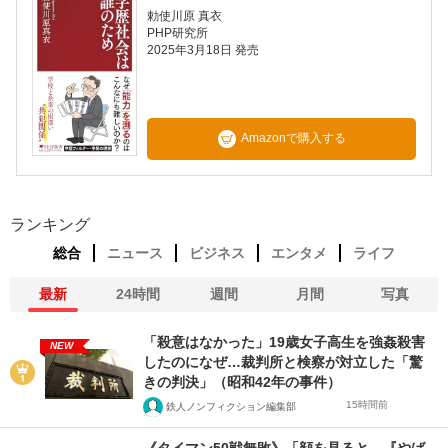
勅使川原 真衣
PHP研究所
2025年3月18日 発売
Amazonで購入する
ランキング
総合
ニュース
ビジネス
エンタメ
ライフ
最新
24時間
週間
月間
写真
「殺意はなかった」19歳女子高生を強姦殺害
NEW
したのになぜ…裁判所と検察が対立した「驚
きの判決」（昭和42年の事件）
15時間前
鉄人ノンフィクション編集部
《タイマン50戦無敗》「顔を見ると、『やば