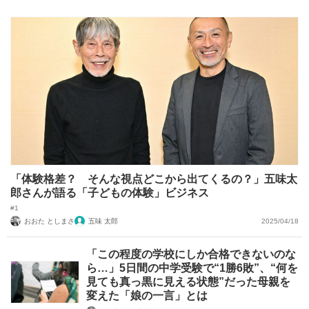
「体験格差？ そんな視点どこから出てくるの？」五味太
郎さんが語る「子どもの体験」ビジネス
#1
おおた としまさ
五味 太郎
2025/04/18
「この程度の学校にしか合格できないのな
ら…」5日間の中学受験で“1勝6敗”、“何を
見ても真っ黒に見える状態”だった母親を
変えた「娘の一言」とは