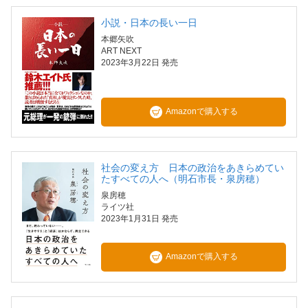
小説・日本の長い一日
本郷矢吹
ART NEXT
2023年3月22日 発売
Amazonで購入する
社会の変え方 日本の政治をあきらめてい
たすべての人へ（明石市長・泉房穂）
泉房穂
ライツ社
2023年1月31日 発売
Amazonで購入する