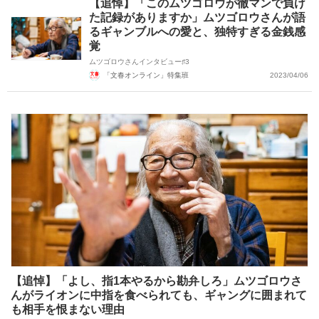
【追悼】「このムツゴロウが徹マンで負け
た記録がありますか」ムツゴロウさんが語
るギャンブルへの愛と、独特すぎる金銭感
覚
ムツゴロウさんインタビュー♯3
「文春オンライン」特集班
2023/04/06
【追悼】「よし、指1本やるから勘弁しろ」ムツゴロウさ
んがライオンに中指を食べられても、ギャングに囲まれて
も相手を恨まない理由