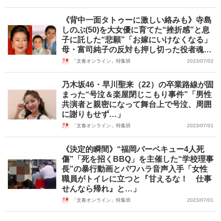
《背中一面タトゥーに激しい絡みも》寺島
しのぶ(50)を大女優に育てた“挫折感”と息
子に託した“悲願”「お嫁にいけなくなる」
母・富司純子の反対も押し切った役者魂…
「文春オンライン」特集班
2023/07/02
乃木坂46・早川聖来（22）の卒業路線が固
まった“号泣＆楽屋閉じこもり事件”「男性
共演者と親密になって舞台上で号泣、周囲
に謝りもせず…」
「文春オンライン」特集班
2023/07/01
《決定的瞬間》“福岡バーベキュー4人死
傷”「死を招くBBQ」を主催した“学校理事
長”の暴行動画とパワハラ音声入手「女性
職員がトイレに立つと『甘えるな！ 仕事
せんなら帰れ』と…」
「文春オンライン」特集班
2023/07/01