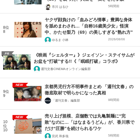
5時間前
市川 はるひ
ヤクザ顔負けの「血みどろ情事」豊満な身体
を舐めまわされ…「自称16歳美少女」怪演
8位
8
中、かたせ梨乃（69）の美しすぎる“熟れ方”
2026/08/06
ゆるま 小林
PR
《映画『シェルター』》ジェイソン・ステイサムが
お盆を“打破”する!!《「眠眠打破」コラボ》
週刊文春CINEMAオンライン編集部
NEW
京都男児行方不明事件まとめ 「週刊文春」の
9位
徹底取材で明らかになった真相
9
9時間前
「週刊文春」編集部
売り上げ規模、店舗数では丸亀製麺に“完
NEW
10
敗”なのに…「はなまるうどん」が、香川県で
位
だけ“圧勝”を続けられるワケ
10
5時間前
宮武 和多哉