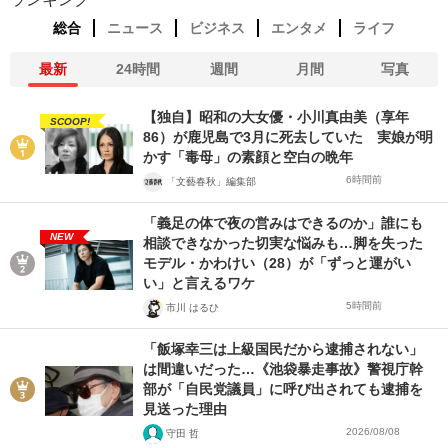
総合
ニュース
ビジネス
エンタメ
ライフ
最新
24時間
週間
月間
写真
【独自】昭和の大女優・小川真由美（享年
SCOOP!
86）が鹿児島で3月に死去していた 実娘が明
かす「毒母」の素顔と空白の晩年
6時間前
「文藝春秋」編集部
「義足の体で夜の営みはできるのか」誰にも
NEW
相談できなかった切実な悩みも…脚を失った
モデル・かわけい（28）が「ずっと運がい
い」と言えるワケ
5時間前
市川 はるひ
「飯塚幸三は上級国民だから逮捕されない」
は間違いだった…《池袋暴走事故》警視庁幹
部が「自民党議員」に呼び出されても逮捕を
見送った理由
2026/08/08
守田 哲