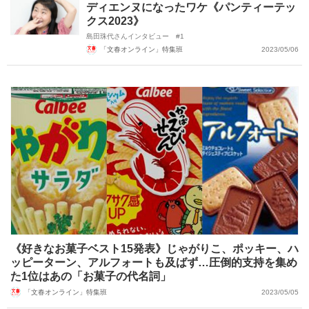
ディエンヌになったワケ《パンティーテッ
クス2023》
島田珠代さんインタビュー #1
「文春オンライン」特集班
2023/05/06
《好きなお菓子ベスト15発表》じゃがりこ、ポッキー、ハ
ッピーターン、アルフォートも及ばず…圧倒的支持を集め
た1位はあの「お菓子の代名詞」
「文春オンライン」特集班
2023/05/05