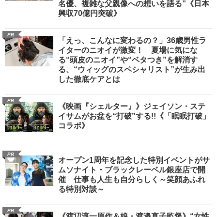
名優、複雑な父親像への想いを語る”《日本
興収70億円突破》
PR
「えっ、こんなに変わるの？」36歳男性ラ
イターのニオイが激変！ 夏場に気にな
る“頭皮のニオイ”や“ベタつき”を解消す
る、“ウィッグのスペシャリスト”が生み出
した徹底ケアとは
PR
《映画『シェルター』》ジェイソン・ステ
イサムがお盆を“打破”する!!《「眠眠打破」
コラボ》
PR
オープン1周年を記念した特別イベントがサ
ムソナイト・ブラックレーベル銀座店で開
催 仕事も人生も自分らしく～笑顔あふれ
る特別対談～
PR
《渡辺淳一原作＆娘・渡邉直子監督》“女性