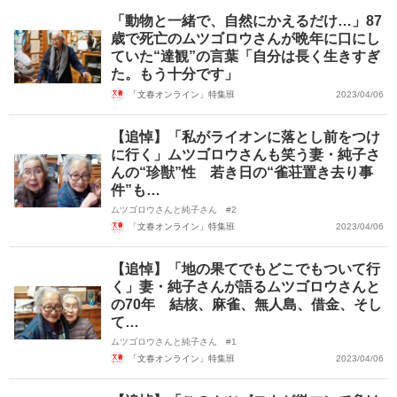
「動物と一緒で、自然にかえるだけ…」87
歳で死亡のムツゴロウさんが晩年に口にし
ていた“達観”の言葉「自分は長く生きすぎ
た。もう十分です」
「文春オンライン」特集班
2023/04/06
【追悼】「私がライオンに落とし前をつけ
に行く」ムツゴロウさんも笑う妻・純子さ
んの“珍獣”性 若き日の“雀荘置き去り事
件”も…
ムツゴロウさんと純子さん #2
「文春オンライン」特集班
2023/04/06
【追悼】「地の果てでもどこでもついて行
く」妻・純子さんが語るムツゴロウさんと
の70年 結核、麻雀、無人島、借金、そし
て…
ムツゴロウさんと純子さん #1
「文春オンライン」特集班
2023/04/06