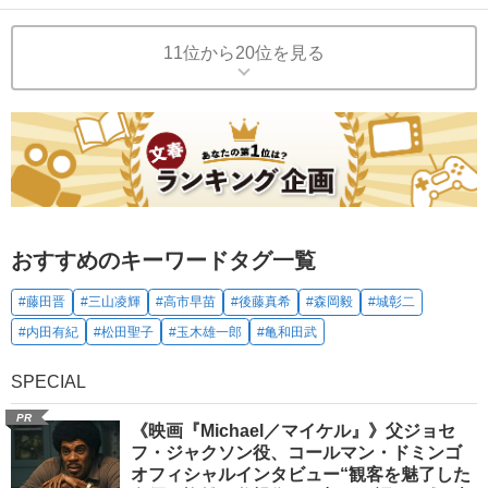
11位から20位を見る
おすすめのキーワードタグ一覧
#藤田晋
#三山凌輝
#高市早苗
#後藤真希
#森岡毅
#城彰二
#内田有紀
#松田聖子
#玉木雄一郎
#亀和田武
SPECIAL
PR
《映画『Michael／マイケル』》父ジョセ
フ・ジャクソン役、コールマン・ドミンゴ
オフィシャルインタビュー“観客を魅了した