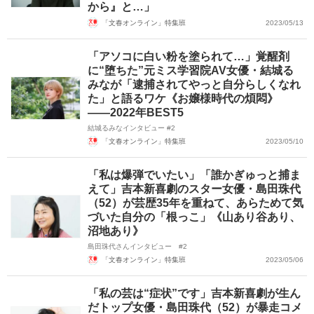
から』と…」
「文春オンライン」特集班
2023/05/13
「アソコに白い粉を塗られて…」覚醒剤
に“堕ちた”元ミス学習院AV女優・結城る
みなが「逮捕されてやっと自分らしくなれ
た」と語るワケ《お嬢様時代の煩悶》
――2022年BEST5
結城るみなインタビュー #2
「文春オンライン」特集班
2023/05/10
「私は爆弾でいたい」「誰かぎゅっと捕ま
えて」吉本新喜劇のスター女優・島田珠代
（52）が芸歴35年を重ねて、あらためて気
づいた自分の「根っこ」《山あり谷あり、
沼地あり》
島田珠代さんインタビュー #2
「文春オンライン」特集班
2023/05/06
「私の芸は“症状”です」吉本新喜劇が生ん
だトップ女優・島田珠代（52）が暴走コメ