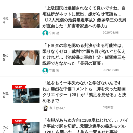
「上級国民は逮捕されなくて良いですね」自
宅住所がネットに流出、嫌がらせ電話も…
4位
《12人死傷の池袋暴走事故》飯塚幸三の長男
4
が直面した「加害者家族への暴力」
2026/08/08
守田 哲
「トヨタの非を認める判決が出る可能性は、
限りなくゼロ」裁判で“勝ち目がない”と伝え
5位
たけれど…《池袋暴走事故》父・飯塚幸三を
5
説得できなかった「長男の葛藤」
2026/08/08
守田 哲
「足をもう一本失わないと学ばないんです
NEW
ね」痛烈な中傷コメントも…脚を失った動画
6位
クリエイター（28）が「義足を見せる」と決
6
めるまで
5時間前
市川 はるひ
「右脚があらぬ方向に180度ねじれて…」バイ
NEW
ク事故で脚を切断…元競泳選手の義足モデル
7位
7
（28）を襲った、人生を一変させた事故