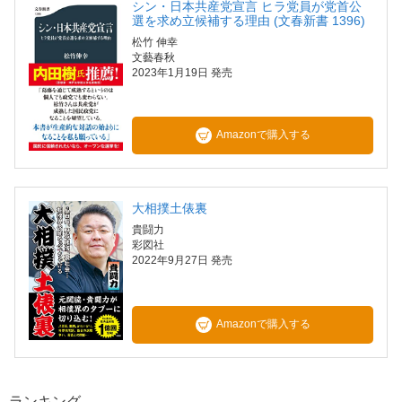
シン・日本共産党宣言 ヒラ党員が党首公
選を求め立候補する理由 (文春新書 1396)
松竹 伸幸
文藝春秋
2023年1月19日 発売
Amazonで購入する
大相撲土俵裏
貴闘力
彩図社
2022年9月27日 発売
Amazonで購入する
ランキング