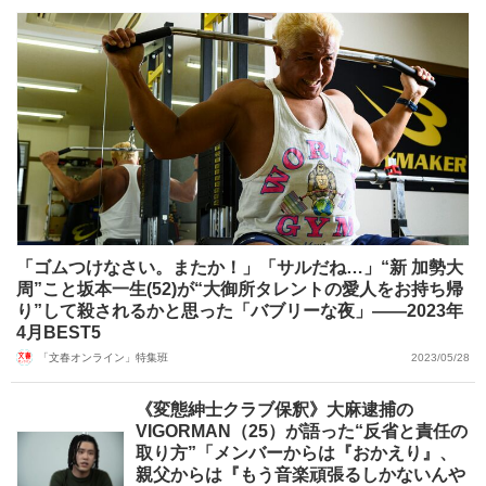
「ゴムつけなさい。またか！」「サルだね…」“新 加勢大
周”こと坂本一生(52)が“大御所タレントの愛人をお持ち帰
り”して殺されるかと思った「バブリーな夜」――2023年
4月BEST5
「文春オンライン」特集班
2023/05/28
《変態紳士クラブ保釈》大麻逮捕の
VIGORMAN（25）が語った“反省と責任の
取り方”「メンバーからは『おかえり』、
親父からは『もう音楽頑張るしかないんや