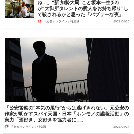
ね…」“新 加勢大周”こと坂本一生(52)
が“大御所タレントの愛人をお持ち帰り”し
て殺されるかと思った「バブリーな夜」
「文春オンライン」特集班
2023/04/20
「公安警察の“本気の尾行”からは逃げきれない」元公安の
作家が明かすスパイ天国・日本「ホンモノの諜報活動」の
実力「酒好き、女好きを協力者に…」
「文春オンライン」特集班
2023/04/14