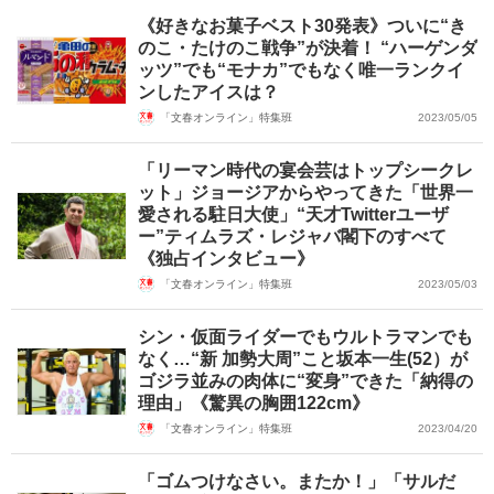
《好きなお菓子ベスト30発表》ついに“き
のこ・たけのこ戦争”が決着！ “ハーゲンダ
ッツ”でも“モナカ”でもなく唯一ランクイ
ンしたアイスは？
「文春オンライン」特集班
2023/05/05
「リーマン時代の宴会芸はトップシークレ
ット」ジョージアからやってきた「世界一
愛される駐日大使」“天才Twitterユーザ
ー”ティムラズ・レジャバ閣下のすべて
《独占インタビュー》
「文春オンライン」特集班
2023/05/03
シン・仮面ライダーでもウルトラマンでも
なく…“新 加勢大周”こと坂本一生(52）が
ゴジラ並みの肉体に“変身”できた「納得の
理由」《驚異の胸囲122cm》
「文春オンライン」特集班
2023/04/20
「ゴムつけなさい。またか！」「サルだ