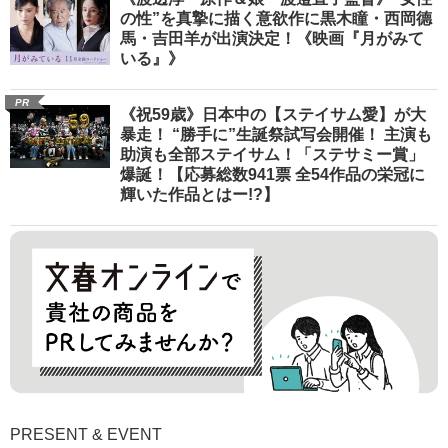
の性”を真摯に描く意欲作に黒木瞳・西岡德
馬・吉田羊が出演決定！《映画『月がみて
いる』》
PR
《祝59歳》日本中の【ステイサム愛】が大
暴走！ “勝手に”生誕祭試写会開催！ 主演も
助演も全部ステイサム！「ステサミー賞」
爆誕！【応募総数941票 全54作品の栄冠に
輝いた作品とはー!?】
PRESENT & EVENT