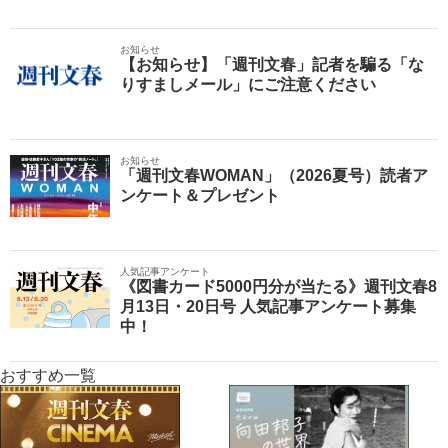
お知らせ
【お知らせ】「週刊文春」記者を騙る「な
りすましメール」にご注意ください
お知らせ
「週刊文春WOMAN」（2026夏号）読者ア
ンケート＆プレゼント
人気記事アンケート
《図書カード5000円分が当たる》週刊文春8
月13日・20日号 人気記事アンケート募集
中！
おすすめ一覧