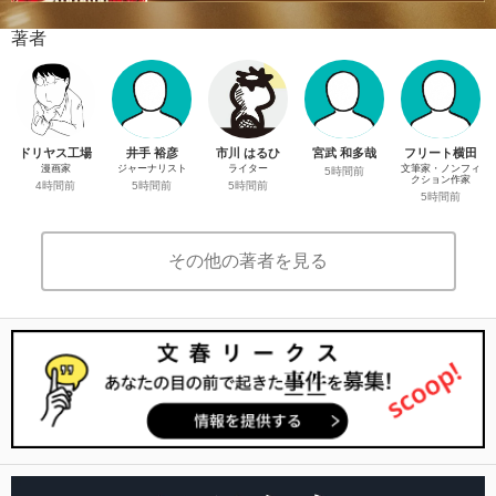
著者
ドリヤス工場
井手 裕彦
市川 はるひ
宮武 和多哉
フリート横田
漫画家
ジャーナリスト
ライター
文筆家・ノンフィ
5時間前
クション作家
4時間前
5時間前
5時間前
5時間前
その他の著者を見る