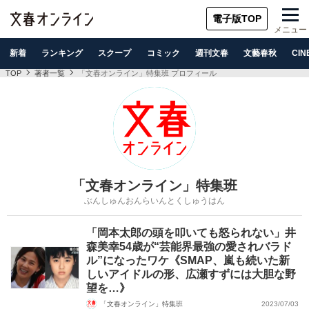
電子版TOP
メニュー
新着
ランキング
スクープ
コミック
週刊文春
文藝春秋
CIN
TOP
著者一覧
「文春オンライン」特集班 プロフィール
「文春オンライン」特集班
ぶんしゅんおんらいんとくしゅうはん
「岡本太郎の頭を叩いても怒られない」井
森美幸54歳が“芸能界最強の愛されバラド
ル”になったワケ《SMAP、嵐も続いた新
しいアイドルの形、広瀬すずには大胆な野
望を…》
「文春オンライン」特集班
2023/07/03