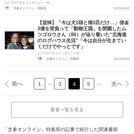
ムツゴロウさんインタビュー ♯2
「文春オンライン」特集班
2023/04/06
【追悼】「今は犬1頭と猫1匹だけ…」借金
3億を背負って「動物王国」を閉園したム
ツゴロウさん（86）が辿り着いた“北海道
のログハウス生活”「今は自分が生きてい
くだけでやっとです」
ムツゴロウさんインタビュー♯1
「文春オンライン」特集班
2023/04/06
...
...
前へ
次へ
1
3
4
5
著者一覧を見る
「文春オンライン」特集班の記事で紹介した関連書籍