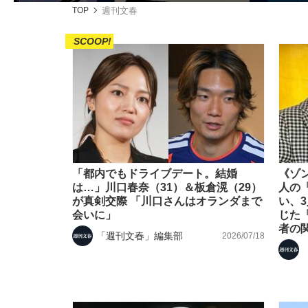
TOP
週刊文春
SCOOP!
「敗因分析は一切聞かれなかった」侍ジャパン選
キングの誕生を、目撃せよ。
「都内でもドライブデート。結婚
《ゾ
は…」川口春奈（31）＆板倉滉（29）
人の
が真剣交際 「川口さんはオランダまで
い、
会いに」
じた
者の
the Style
「週刊文春」編集部
2026/07/18
「目標達成できなかったからと言って…」サッ