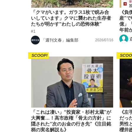
「クマがいます。ガラス1枚で睨み合
《負債
いしています」クマに襲われた生存者
産”
たちが明かす“わたしの恐怖体験”
億」「
年前
#1
「週刊文春」編集部
2026/07/16
SCOOP!
SCOO
「これは凄い」“投資家・杉村太蔵”が
《左
大興奮…！高市政権「骨太の方針」に
だっ
隠された“次のお金の行き先”《注目銘
男性
柄の実名解説も》
櫻井