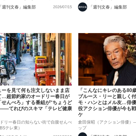
「週刊文春」編集部
「週刊文春」編集部
2026/07/15
ューを見て何も注文しないまま店
「こんなにキレのある80
て…超節約家のオードリー春日が
ブルース・リーと親しく
「せんべろ」する番組が“ちょうど
モ・ハンとはメル友…俳優
”――てれびのスキマ「テレビ健康
役アクション俳優が今も
」
ケ
ドリー春日の知らない街で自腹せんべ
倉田保昭（アクション俳優）
BSテレ東）
ップ