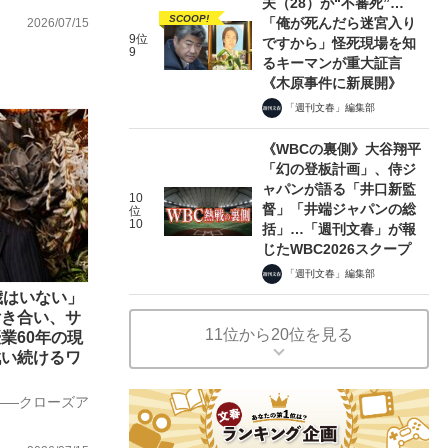
夫（28）が“不審死”…
SCOOP!
「俺が死んだら迷宮入り
2026/07/15
9位
ですから」怪死現場を知
9
るキーマンが重大証言
《木原事件に新展開》
「週刊文春」編集部
《WBCの裏側》大谷翔平
「幻の登板計画」、侍ジ
ャパンが語る「井口新監
10
督」「井端ジャパンの総
位
10
括」…「週刊文春」が報
じたWBC2026スクープ
「週刊文春」編集部
歳はいない」
付き合い、サ
11位から20位を見る
業60年の現
戦い続けるワ
――クローズア