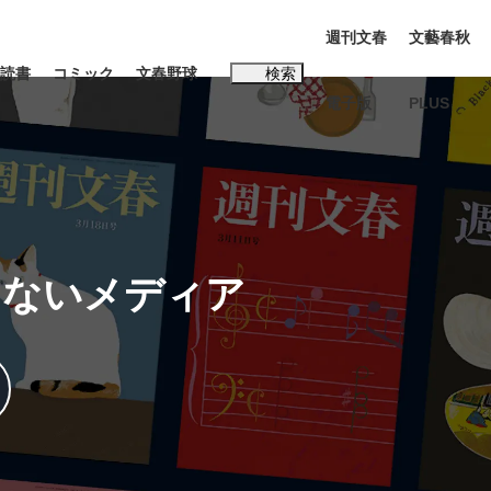
週刊文春
文藝春秋
読書
コミック
文春野球
検索
電子版
PLUS
インタビュー
読書
#松田聖子
しないメディア
む将棋
BC日本代表“敗戦”の真実 選手が明かす...