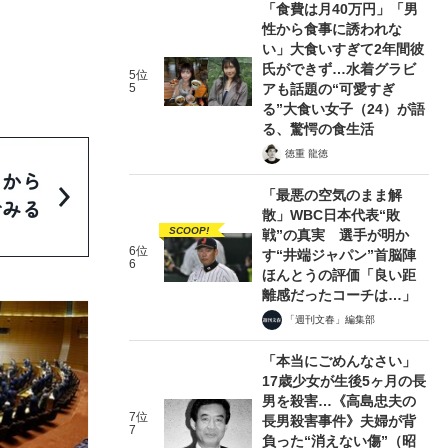
「食費は月40万円」「男
性から食事に誘われな
い」大食いすぎて2年間彼
氏ができず…水着グラビ
5位
5
アも話題の“可愛すぎ
る”大食い女子（24）が語
る、驚愕の食生活
徳重 龍徳
「最悪の空気のまま解
散」WBC日本代表“敗
SCOOP!
戦”の真実 選手が明か
6位
す“井端ジャパン”首脳陣
6
ほんとうの評価「良い距
離感だったコーチは…」
「週刊文春」編集部
「本当にごめんなさい」
17歳少女が生後5ヶ月の長
男を殺害…《高島忠夫の
7位
長男殺害事件》夫婦が背
7
負った“消えない傷”（昭