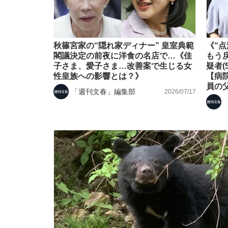
秋篠宮家の“隠れ家ディナー” 皇室典範
《“
閣議決定の前夜に洋食の名店で…《佳
もう
子さま、愛子さま…改善案で生じる女
疑者(
性皇族への影響とは？》
【病
員の
「週刊文春」編集部
2026/07/17