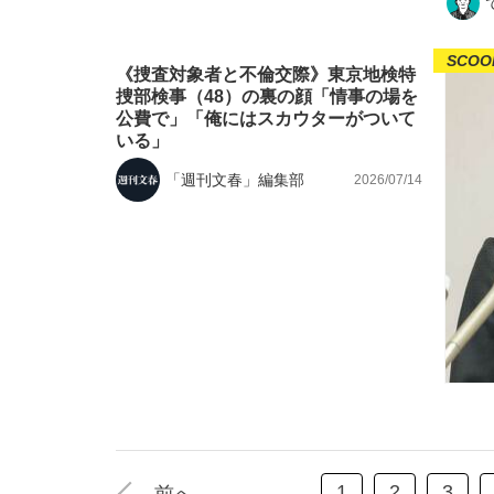
SCOO
《捜査対象者と不倫交際》東京地検特
捜部検事（48）の裏の顔「情事の場を
公費で」「俺にはスカウターがついて
いる」
「週刊文春」編集部
2026/07/14
1
2
3