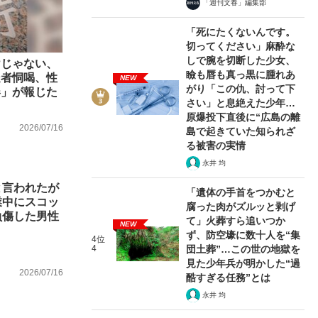
「週刊文春」編集部
「死にたくないんです。
切ってください」麻酔な
しで腕を切断した少女、
けじゃない、
瞼も唇も真っ黒に腫れあ
疑者恫喝、性
NEW
がり「この仇、討って下
春」が報じた
さい」と息絶えた少年…
原爆投下直後に“広島の離
2026/07/16
島で起きていた知られざ
る被害の実情
永井 均
と言われたが
「遺体の手首をつかむと
業中にスコッ
腐った肉がズルッと剥げ
負傷した男性
て」火葬すら追いつか
NEW
ず、防空壕に数十人を“集
4位
4
団土葬”…この世の地獄を
見た少年兵が明かした“過
2026/07/16
酷すぎる任務”とは
永井 均