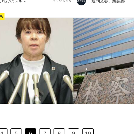
てれびのスキマ
「週刊文春」編集部
2026/07/15
P!
4
5
6
7
8
9
10
...