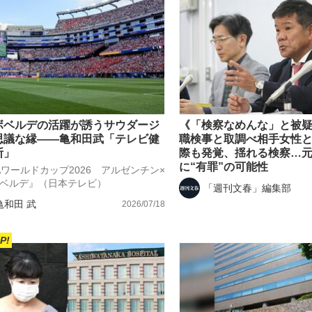
もっと見る
ボベルデの活躍が誘うサウダージ
《「検察なめんな」と被
思議な縁――亀和田武「テレビ健
職検事と取調べ相手女性
断」
際も発覚、揺れる検察…
に“有罪”の可能性
FAワールドカップ2026 アルゼンチン×
ベルデ』（日本テレビ）
「週刊文春」編集部
亀和田 武
2026/07/18
P!