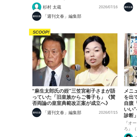
杉村 太蔵
2026/07/16
「週刊文春」編集部
SCOOP!
“麻生太郎氏の姪”三笠宮彬子さまが語
メニ
っていた「旧皇族からご養子も」《賛
を出
否両論の皇室典範改正案が成立へ》
自腹
いい
「週刊文春」編集部
2026/07/15
診断
『オー
ろ』（