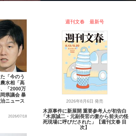
週刊文春 最新号
ない資産運用のすべて
が悲しい」『北の国から』倉本聰氏（91...
した「今のう
和農水相「高
「2000万
岡県議会 暴
政治ニュース
2026年8月6日 発売
木原事件に新展開 重要参考人が初告白
「木原誠二・元副長官の妻から前夫の怪
2026/07/18
死現場に呼びだされた」【週刊文春 目
次】