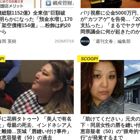
総額1152億》全東信“巨額破
パリ視察に公金5000万円
で明らかになった「預金水増し170
が“カツアゲ”を告発…「2
架空債権154億」…粉飾は約20
支払った」「まるでヤク
から
岡県議会に何が起きたの
森岡 英樹
「週刊文春」編集部
2026/07/16
P!
SCOOP!
手に花柄タトゥー》「美人で有名
「助けてください」元夫の
た」母親の死去、インドネシア人
下・同居女性の唇を縫い
と離婚…茨城「唇縫い付け事件」
恵容疑者（50）の“猟奇
政恵容疑者（50）の過去
行”が発覚するまで