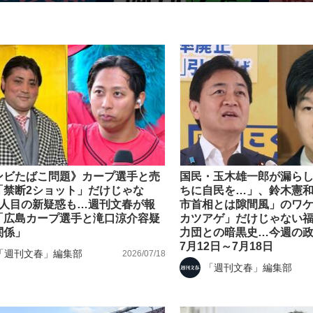
いまさら聞け
手が証言した“NPB聞...
「クマが悪者扱いされているの
ンビたばこ問題》カープ選手と売
国民・玉木雄一郎が漏ら
「禁断2ショット」だけじゃな
ちに自民を…」、鈴木憲
3人目の新疑惑も…週刊文春が報
市首相とは隙間風」のワケ、
「広島カープ選手と滝口涼介容疑
カツアゲ」だけじゃない福
関係」
力団との暗黒史…今週の
7月12日～7月18日
「週刊文春」編集部
2026/07/18
「週刊文春」編集部
もっと見る
カー日本代表・森保一監督...