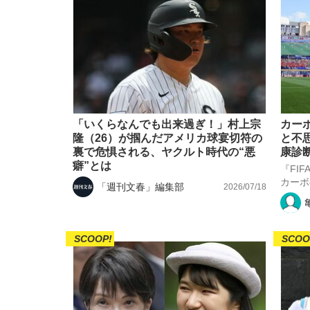
「いくらなんでも出来過ぎ！」村上宗
カー
隆（26）が掴んだアメリカ球宴切符の
と不
裏で危惧される、ヤクルト時代の“悪
康診
癖”とは
『FI
カーボ
「週刊文春」編集部
2026/07/18
SCOOP!
SCOO