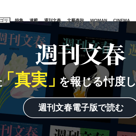
ゴリ
特集
連載
週刊文春
文藝春秋
WOMAN
CINEMA
キーワード入力
ス
エンタメ
ライフ
ビジネス
ーワードタグ一覧
「真実」
山凌輝
#高市早苗
#後藤真希
#森岡毅
#城彰二
#内田有紀
た
を報じる忖度
観る将棋、読
#亀和田武
週刊文春電子版で読む
て明かした日本代表監督に...
「最悪の空気のまま解散」W