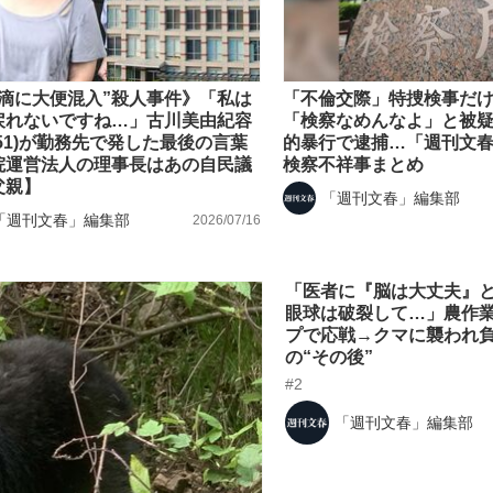
点滴に大便混入”殺人事件》「私は
「不倫交際」特捜検事だ
戻れないですね…」古川美由紀容
「検察なめんなよ」と被
51)が勤務先で発した最後の言葉
的暴行で逮捕…「週刊文
院運営法人の理事長はあの自民議
検察不祥事まとめ
父親】
「週刊文春」編集部
「週刊文春」編集部
2026/07/16
「医者に『脳は大丈夫』
眼球は破裂して…」農作
プで応戦→クマに襲われ
の“その後”
#2
「週刊文春」編集部