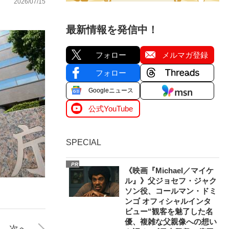
2026/07/15
最新情報を発信中！
フォロー
メルマガ登録
フォロー
Googleニュース
公式YouTube
SPECIAL
PR
《映画『Michael／マイケ
ル』》父ジョセフ・ジャク
ソン役、コールマン・ドミ
ンゴ オフィシャルインタ
ビュー“観客を魅了した名
優、複雑な父親像への想い