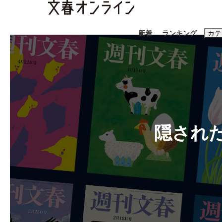
新着
ランキング
カテ
スクープ
ニュー
おすすめのキ
#藤田晋
#三
隠され
#玉木雄一郎
「90%は失敗する。でも…」本田圭佑が初め
終戦から81年