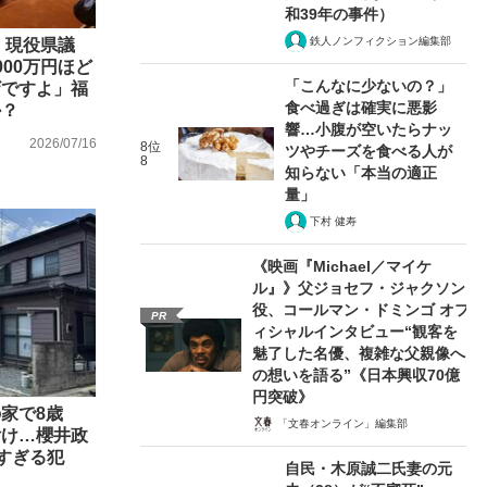
和39年の事件）
鉄人ノンフィクション編集部
、現役県議
000万円ほど
「こんなに少ないの？」
ザですよ」福
食べ過ぎは確実に悪影
か？
響…小腹が空いたらナッ
2026/07/16
8位
ツやチーズを食べる人が
8
知らない「本当の適正
量」
下村 健寿
《映画『Michael／マイケ
ル』》父ジョセフ・ジャクソン
役、コールマン・ドミンゴ オフ
PR
ィシャルインタビュー“観客を
魅了した名優、複雑な父親像へ
の想いを語る”《日本興収70億
円突破》
家で8歳
「文春オンライン」編集部
付け…櫻井政
的すぎる犯
自民・木原誠二氏妻の元