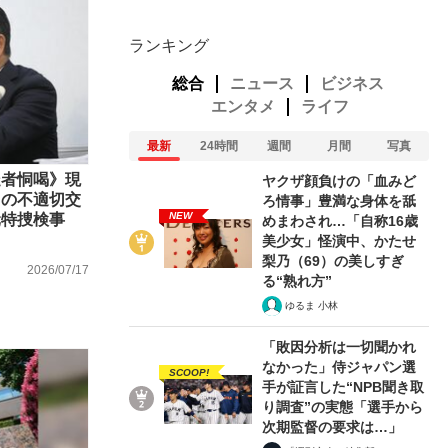
ランキング
総合
ニュース
ビジネス
エンタメ
ライフ
最新
24時間
週間
月間
写真
疑者恫喝》現
ヤクザ顔負けの「血みど
との不適切交
ろ情事」豊満な身体を舐
NEW
元特捜検事
めまわされ…「自称16歳
美少女」怪演中、かたせ
梨乃（69）の美しすぎ
2026/07/17
る“熟れ方”
ゆるま 小林
「敗因分析は一切聞かれ
なかった」侍ジャパン選
SCOOP!
手が証言した“NPB聞き取
り調査”の実態「選手から
次期監督の要求は…」