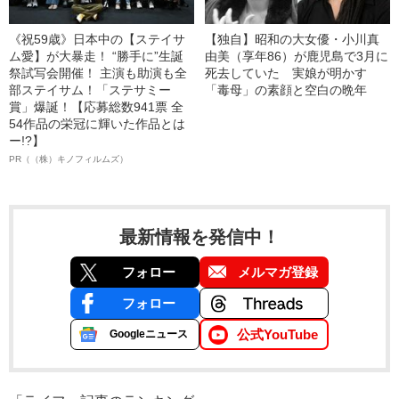
《祝59歳》日本中の【ステイサ
【独自】昭和の大女優・小川真
ム愛】が大暴走！ “勝手に”生誕
由美（享年86）が鹿児島で3月に
祭試写会開催！ 主演も助演も全
死去していた 実娘が明かす
部ステイサム！「ステサミー
「毒母」の素顔と空白の晩年
賞」爆誕！【応募総数941票 全
54作品の栄冠に輝いた作品とは
ー!?】
PR（（株）キノフィルムズ）
最新情報を発信中！
フォロー
メルマガ登録
フォロー
公式YouTube
Googleニュース