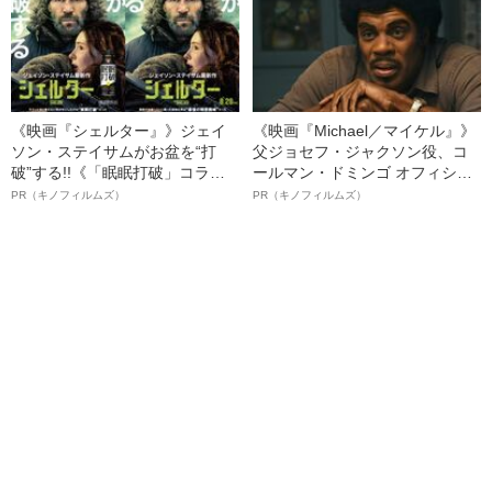
《映画『シェルター』》ジェイ
《映画『Michael／マイケル』》
ソン・ステイサムがお盆を“打
父ジョセフ・ジャクソン役、コ
破”する!!《「眠眠打破」コラ
ールマン・ドミンゴ オフィシャ
ボ》
ルインタビュー“観客を魅了した
PR（キノフィルムズ）
PR（キノフィルムズ）
名優、複雑な父親像への想いを
語る”《日本興収70億円突破》