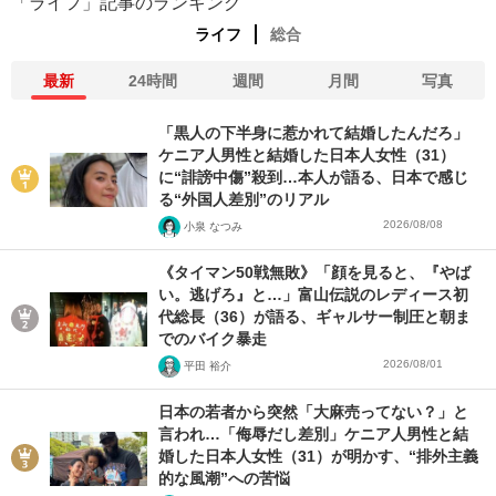
「ライフ」記事のランキング
ライフ
総合
最新
24時間
週間
月間
写真
「黒人の下半身に惹かれて結婚したんだろ」
ケニア人男性と結婚した日本人女性（31）
に“誹謗中傷”殺到…本人が語る、日本で感じ
る“外国人差別”のリアル
2026/08/08
小泉 なつみ
《タイマン50戦無敗》「顔を見ると、『やば
い。逃げろ』と…」富山伝説のレディース初
代総長（36）が語る、ギャルサー制圧と朝ま
でのバイク暴走
2026/08/01
平田 裕介
日本の若者から突然「大麻売ってない？」と
言われ…「侮辱だし差別」ケニア人男性と結
婚した日本人女性（31）が明かす、“排外主義
的な風潮”への苦悩