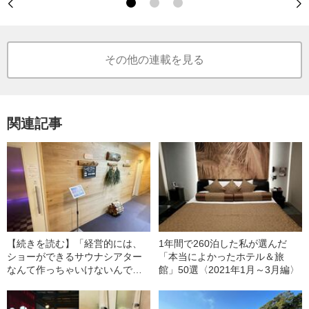
その他の連載を見る
関連記事
【続きを読む】「経営的には、
1年間で260泊した私が選んだ
ショーができるサウナシアター
「本当によかったホテル＆旅
なんて作っちゃいけないんです
館」50選〈2021年1月～3月編〉
（笑）」 スカイスパの金代表
が“アジア初の参加”を目指す“サ
ウナの世界大会”とは