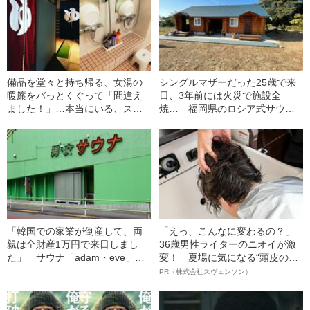
備品を堂々と持ち帰る、女湯の
シングルマザーだった25歳で来
暖簾をバっとくぐって「間違え
日、3年前には火災で施設全
ました！」…本当にいる、スー
焼… 福岡県のロシア式サウナ
パー銭湯の「ヤバい客」
「IZBA」のオーナーの“激動”の
四半世紀
「韓国での家業が倒産して、両
「えっ、こんなに変わるの？」
親は全財産1万円で来日しまし
36歳男性ライターのニオイが激
た」 サウナ「adam・eve」経
変！ 夏場に気になる“頭皮のニ
営者が“タレントのマネージャ
オイ”や“ベタつき”を解消す
PR（株式会社スヴェンソン）
ー”を辞めて家業を継いだワケ
る、“ウィッグのスペシャリス
ト”が生み出した徹底ケアとは