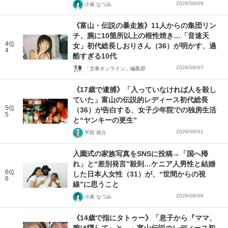
2026/08/08
小泉 なつみ
《富山・伝説の暴走族》11人からの集団リン
チ、腕に10箇所以上の根性焼き…「音速天
4位
女」初代総長しおりさん（36）が明かす、過
4
酷すぎる10代
2026/08/07
「文春オンライン」編集部
《17歳で逮捕》「入っていなければ人を殺し
ていた」富山の伝説的レディース初代総長
5位
（36）が告白する、女子少年院での独房生活
5
と“ヤンキーの更生”
2026/08/01
平田 裕介
入園式の家族写真をSNSに投稿→「国へ帰
れ」と“差別発言”殺到…ケニア人男性と結婚
6位
した日本人女性（31）が、“世間からの視
6
線”に思うこと
2026/08/08
小泉 なつみ
《14歳で指にタトゥー》「息子から『ママ、