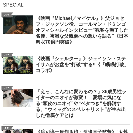
SPECIAL
PR
《映画『Michael／マイケル』》父ジョセ
フ・ジャクソン役、コールマン・ドミンゴ
オフィシャルインタビュー“観客を魅了した
名優、複雑な父親像への想いを語る”《日本
興収70億円突破》
PR
《映画『シェルター』》ジェイソン・ステ
イサムがお盆を“打破”する!!《「眠眠打破」
コラボ》
PR
「えっ、こんなに変わるの？」36歳男性ラ
イターのニオイが激変！ 夏場に気にな
る“頭皮のニオイ”や“ベタつき”を解消す
る、“ウィッグのスペシャリスト”が生み出
した徹底ケアとは
PR
《渡辺淳一原作＆娘・渡邉直子監督》“女性