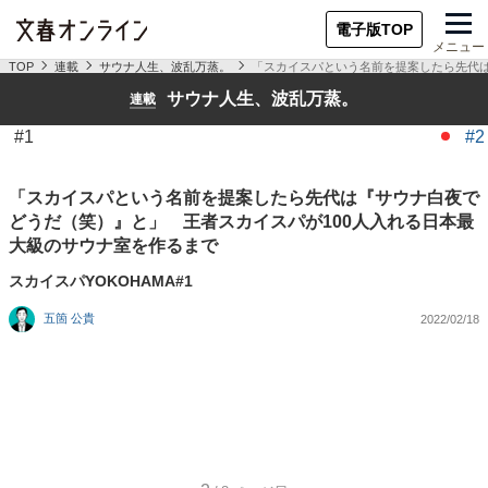
電子版TOP
メニュー
TOP
連載
サウナ人生、波乱万蒸。
「スカイスパという名前を提案したら先代は
サウナ人生、波乱万蒸。
連載
#1
#2
「スカイスパという名前を提案したら先代は『サウナ白夜で
どうだ（笑）』と」 王者スカイスパが100人入れる日本最
大級のサウナ室を作るまで
スカイスパYOKOHAMA#1
五箇 公貴
2022/02/18