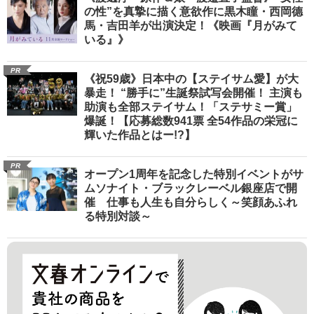
の性”を真摯に描く意欲作に黒木瞳・西岡德
馬・吉田羊が出演決定！《映画『月がみて
いる』》
PR
《祝59歳》日本中の【ステイサム愛】が大
暴走！ “勝手に”生誕祭試写会開催！ 主演も
助演も全部ステイサム！「ステサミー賞」
爆誕！【応募総数941票 全54作品の栄冠に
輝いた作品とはー!?】
PR
オープン1周年を記念した特別イベントがサ
ムソナイト・ブラックレーベル銀座店で開
催 仕事も人生も自分らしく～笑顔あふれ
る特別対談～