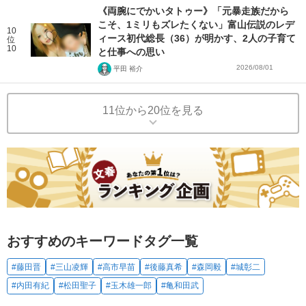
《両腕にでかいタトゥー》「元暴走族だから
こそ、1ミリもズレたくない」富山伝説のレデ
10
ィース初代総長（36）が明かす、2人の子育て
位
10
と仕事への思い
2026/08/01
平田 裕介
11位から20位を見る
おすすめのキーワードタグ一覧
#藤田晋
#三山凌輝
#高市早苗
#後藤真希
#森岡毅
#城彰二
#内田有紀
#松田聖子
#玉木雄一郎
#亀和田武