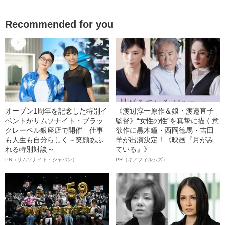
Recommended for you
オープン1周年を記念した特別イ
《渡辺淳一原作＆娘・渡邉直子
ベントがサムソナイト・ブラッ
監督》“女性の性”を真摯に描く意
クレーベル銀座店で開催 仕事
欲作に黒木瞳・西岡德馬・吉田
も人生も自分らしく～笑顔あふ
羊が出演決定！《映画『月がみ
れる特別対談～
ている』》
PR（サムソナイト・ジャパン）
PR（キノフィルムズ）