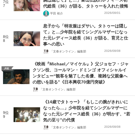
腕は隠して』と…」富山伝説のレディース初
7位
7
代総長（36）が語る、タトゥーを入れた後悔
2026/08/01
平田 裕介
息子から「特攻服はダサい。タトゥーは隠し
て」と…少年院を経てシングルマザーになっ
8位
た元レディース総長（36）が語る、育児と仕
8
事への思い
2026/08/08
「文春オンライン」編集部
《映画『Michael／マイケル』》父ジョセフ・ジャ
PR
クソン役、コールマン・ドミンゴ オフィシャルイ
ンタビュー“観客を魅了した名優、複雑な父親像へ
の想いを語る”《日本興収70億円突破》
「文春オンライン」編集部
《14歳でタトゥー》「もしこの腕がきれいに
なったら…」少年院を経てシングルマザーに
9位
なった元レディース総長（36）が明かす、“若
9
気の至り”の代償
2026/08/08
「文春オンライン」編集部