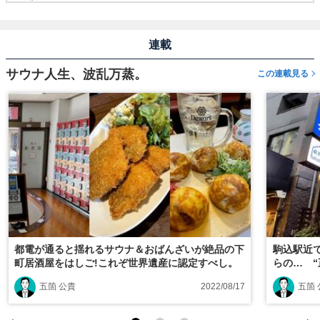
連載
サウナ人生、波乱万蒸。
この連載見る
都電が通ると揺れるサウナ＆おばんざいが絶品の下
駒込駅近で
町居酒屋をはしご!これぞ世界遺産に認定すべし。
らの… 
五箇 公貴
2022/08/17
五箇 