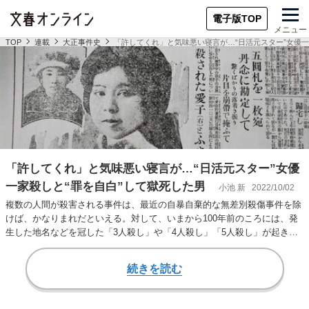
電子版TOP
メニュー
TOP
連載
大正事件史
「許してくれ」と気味悪い寝言が…“日活元スター”女優一
「許してくれ」と気味悪い寝言が…“日活元スター”女優
一家殺しと“罪を自白”して獄死した男
小池 新
2022/10/02
複数の人間が殺害される事件は、最近の自暴自棄的な無差別殺傷事件を除
けば、かなりまれだといえる。対して、いまから100年前のころには、発
生した地名などを冠した「3人殺し」や「4人殺し」「5人殺し」が起きて
いた。 今回…
続きを読む