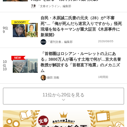
「文春オンライン」編集部
自民・木原誠二氏妻の元夫（28）が“不審
SCOOP!
死”…「俺が死んだら迷宮入りですから」怪死
9位
現場を知るキーマンが重大証言《木原事件に
9
新展開》
2026/08/05
「週刊文春」編集部
「首都圏はロシアン・ルーレットの上にあ
NEW
る」3800万人が暮らす土地で何が…京大名誉
10
教授が解説する「首都直下地震」のメカニズ
位
10
ム
1時間前
鎌田 浩毅
11位から20位を見る