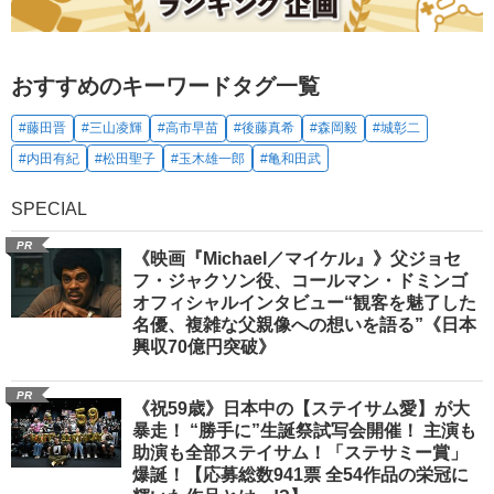
おすすめのキーワードタグ一覧
#藤田晋
#三山凌輝
#高市早苗
#後藤真希
#森岡毅
#城彰二
#内田有紀
#松田聖子
#玉木雄一郎
#亀和田武
SPECIAL
PR
《映画『Michael／マイケル』》父ジョセ
フ・ジャクソン役、コールマン・ドミンゴ
オフィシャルインタビュー“観客を魅了した
名優、複雑な父親像への想いを語る”《日本
興収70億円突破》
PR
《祝59歳》日本中の【ステイサム愛】が大
暴走！ “勝手に”生誕祭試写会開催！ 主演も
助演も全部ステイサム！「ステサミー賞」
爆誕！【応募総数941票 全54作品の栄冠に