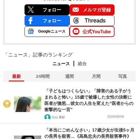
フォロー
メルマガ登録
フォロー
公式YouTube
Googleニュース
「ニュース」記事のランキング
ニュース
総合
最新
24時間
週間
月間
写真
「子どもはつくらない」「障害のある子がう
まれると怖い」15歳で被爆した女性の決断に
医者が激怒…彼女の人生を変えた“医者からの
衝撃的な一言”
2026/08/06
小山 美砂
「本当にごめんなさい」17歳少女が生後5ヶ月
の長男を殺害…《高島忠夫の長男殺害事件》