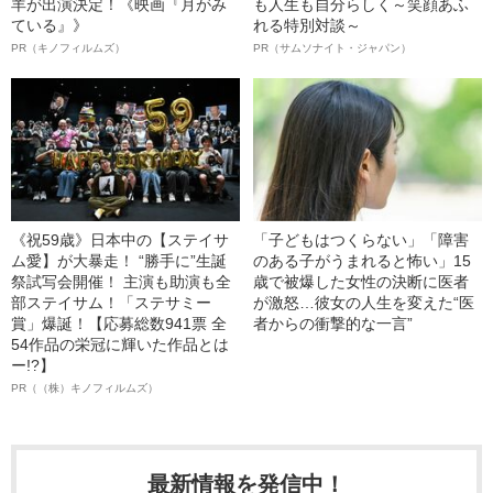
羊が出演決定！《映画『月がみ
も人生も自分らしく～笑顔あふ
ている』》
れる特別対談～
PR（キノフィルムズ）
PR（サムソナイト・ジャパン）
《祝59歳》日本中の【ステイサ
「子どもはつくらない」「障害
ム愛】が大暴走！ “勝手に”生誕
のある子がうまれると怖い」15
祭試写会開催！ 主演も助演も全
歳で被爆した女性の決断に医者
部ステイサム！「ステサミー
が激怒…彼女の人生を変えた“医
賞」爆誕！【応募総数941票 全
者からの衝撃的な一言”
54作品の栄冠に輝いた作品とは
ー!?】
PR（（株）キノフィルムズ）
最新情報を発信中！