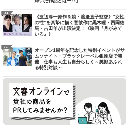
輝いた作品とはー!?】
PR
《渡辺淳一原作＆娘・渡邉直子監督》“女性
の性”を真摯に描く意欲作に黒木瞳・西岡德
馬・吉田羊が出演決定！《映画『月がみて
いる』》
PR
オープン1周年を記念した特別イベントがサ
ムソナイト・ブラックレーベル銀座店で開
催 仕事も人生も自分らしく～笑顔あふれ
る特別対談～