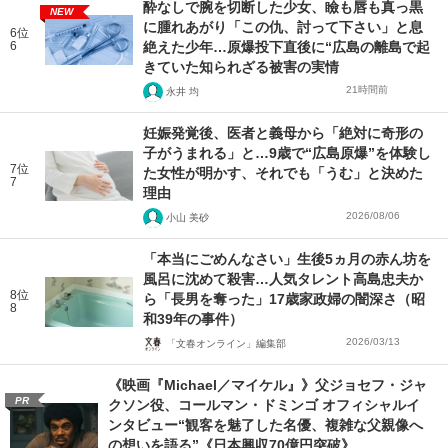
酔なしで腕を切断した少女、瞼も唇も真っ黒
NEW
に腫れあがり「この仇、討って下さい」と息
6位
6
絶えた少年…原爆投下直後に“広島の離島で起
きていた知られざる被害の実情
21時間前
永井 均
妊娠発覚後、医者と義母から「絶対に奇形の
子がうまれる」と…9歳で“広島原爆”を体験し
7位
た女性が明かす、それでも「うむ」と決めた
7
理由
2026/08/06
小山 美砂
「本当にごめんなさい」生後5ヵ月の赤ん坊を
風呂に沈めて殺害…人気タレント高島忠夫か
8位
ら「長男を奪った」17歳家政婦の闇深さ（昭
8
和39年の事件）
2026/03/13
「文春オンライン」編集部
《映画『Michael／マイケル』》父ジョセフ・ジャ
PR
クソン役、コールマン・ドミンゴ オフィシャルイ
ンタビュー“観客を魅了した名優、複雑な父親像へ
の想いを語る”《日本興収70億円突破》