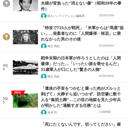
夫婦が背負った“消えない傷”（昭和39年の事
件）
2026/03/09
鉄人ノンフィクション編集部
「特攻で715人が戦死」「米軍からは“馬鹿”扱
い」…発案者なのに「人間爆弾・桜花」に乗
れなかった男のその後
2026/08/04
神立 尚紀
戦争末期の日本軍が作ろうとしたのは「人間
爆弾」だった…「いったい誰を乗せるんだ」
4位
4
31歳軍人が口にした“驚きの人物”
2026/08/04
神立 尚紀
「遺体の手首をつかむと腐った肉がズルッと
NEW
剥げて」火葬すら追いつかず、防空壕に数十
5位
人を“集団土葬”…この世の地獄を見た少年兵
5
が明かした“過酷すぎる任務”とは
21時間前
永井 均
「死にたくないんです。切ってください」麻