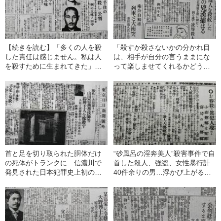
【続きを読む】「多くの人を殺
「殺すか殺さないかの分かれ目
した責任は感じません。私は人
は、相手が自分の言うままにな
を殺すために生まれてきた」大
って楽しませてくれるかどう
量殺人事件“真犯人”の応答と100
か」空前の連続少女暴行殺人“吹
年残った謎
上佐太郎事件”とは
首と足を切り取られた胴体だけ
“砂風呂の淫奔美人”殺害事件で自
の死体がトランクに…信濃川で
首した殺人、強盗、女性暴行計
発見された日本犯罪史上初のバ
40件余りの男…浮かび上がる
ラバラ殺人
「拷問の責任」