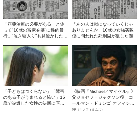
「座薬治療の必要がある」と偽
「あの人は獣になっていくじゃ
って“16歳の富豪令嬢”に性的暴
ありませんか」16歳少女強姦致
行…“泣き寝入り”も見透かしたエ
傷に問われた死刑囚が遺した謎
リート医師の“卑劣な堕胎工
作”――大正事件史
「子どもはつくらない」「障害
《映画『Michael／マイケル』》
のある子がうまれると怖い」15
父ジョセフ・ジャクソン役、コ
歳で被爆した女性の決断に医者
ールマン・ドミンゴ オフィシャ
が激怒…彼女の人生を変えた“医
ルインタビュー“観客を魅了した
PR（キノフィルムズ）
者からの衝撃的な一言”
名優、複雑な父親像への想いを
語る”《日本興収70億円突破》