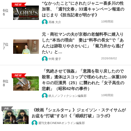
“なかったこと”にされたジャニー喜多川の性
NEW
加害、「週刊文春」33週キャンペーン報道の
6位
6
はじまり《担当記者が明かす》
10時間前
髙橋 大介
元・商社マンの夫が京都の老舗料亭に婿入り
した“本当の理由” 妻は“料亭の長女”で「あ
7位
んたは跡取りやさかいに」「菊乃井から逃げ
7
たい」と…
2026/08/02
中岡 愛子
「気絶させて強姦」「意識を取り戻したので
NEW
殺害」遺体はスコップで埋められた…体重100
8位
キロの巨漢男（25）に襲われた「女子高生の
8
悲劇」（昭和42年の事件）
10時間前
鉄人ノンフィクション編集部
PR
《映画『シェルター』》ジェイソン・ステイサムが
お盆を“打破”する!!《「眠眠打破」コラボ》
週刊文春CINEMAオンライン編集部