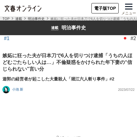
電子版TOP
メニュー
TOP
連載
明治事件史
嫉妬に狂った夫が日本刀で6人を切りつけ逮捕「うちの人
明治事件史
連載
#1
#2
嫉妬に狂った夫が日本刀で6人を切りつけ逮捕「うちの人ほ
どむごたらしい人は…」不倫疑惑をかけられた年下妻の“信
じられない”言い分
遊郭の経営者が起こした大量殺人「堀江六人斬り事件」#2
小池 新
2023/07/22