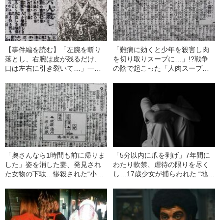
【事件編を読む】「左腕を斬り
「難病に効くと少年を殺害し肉
落とし、右腕は皮が残るだけ、
を切り取りスープに…」!?戦争
口は左右に引き裂いて…」一家6
の陰で起こった「人肉スープ事
人を日本刀でメッタ刺しにした
件」とは
男の”末路”
「奧さんなら1時間も前に帰りま
「5分以内に爪を剥げ」7年間に
した」姿を消した妻、発見され
わたり軟禁、虐待の限りを尽く
た女物の下駄…惨殺された“小柄
し…17歳少女が捕らわれた “地獄
で色白な美女”と残された“時代の
のような共同生活”
言葉”