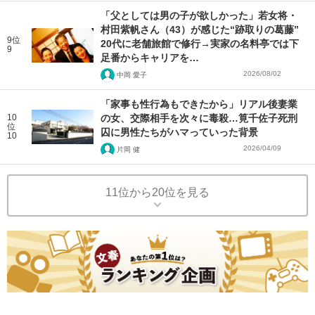
「父としては男の子が欲しかった」若女将・
村田紫帆さん（43）が感じた“跡取りの葛藤”
9位
20代に老舗旅館で修行→実家の名料亭では下
9
足番からキャリアを…
2026/08/02
中岡 愛子
「家事も性行為もできたから」リアル後妻業
10
の女、交際相手を次々に毒殺…筧千佐子死刑
位
囚に男性たちがハマっていった背景
10
2026/04/09
片岡 健
11位から20位を見る