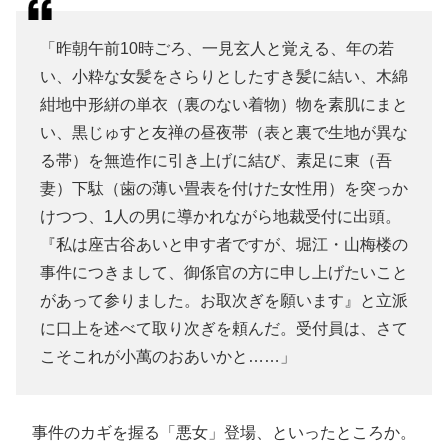
「昨朝午前10時ごろ、一見玄人と覚える、年の若
い、小粋な女髪をさらりとしたすき髪に結い、木綿
紺地中形絣の単衣（裏のない着物）物を素肌にまと
い、黒じゅすと友禅の昼夜帯（表と裏で生地が異な
る帯）を無造作に引き上げに結び、素足に東（吾
妻）下駄（歯の薄い畳表を付けた女性用）を突っか
けつつ、1人の男に導かれながら地裁受付に出頭。
『私は座古谷あいと申す者ですが、堀江・山梅楼の
事件につきまして、御係官の方に申し上げたいこと
があって参りました。お取次ぎを願います』と立派
に口上を述べて取り次ぎを頼んだ。受付員は、さて
こそこれが小萬のおあいかと……」
事件のカギを握る「悪女」登場、といったところか。