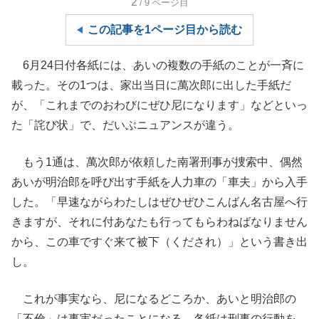
2
/9
ページ目
この記事を1ページ目から読む
6月24日付各紙には、あいの複数の手紙のことが一斉に
載った。その1つは、家出当日に萬次郎に出した手紙だ
が、「これまでのおわびにぜひ尼になります」などといっ
た「詫び状」で、だいぶニュアンスが違う。
もう1通は、萬次郎が依頼した南署刑事が捜索中、偶然
あいが明治郎を呼び出す手紙を人力車の「車夫」から入手
した。「早速ながらわたしはぜひぜひこんばん名古屋へ行
きますが、それに付あなたも行ってもらわねばなりません
から、この車ですぐ来て被下（くだされ）」という書き出
し。
これが事実なら、尼になるどころか、あいと明治郎の
「不倫」は事実だったことになる。各紙は刑事の行動を