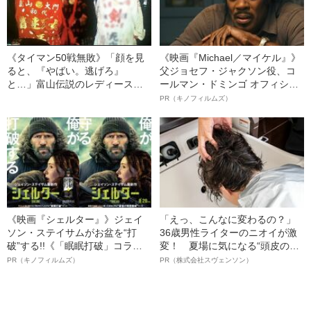
《タイマン50戦無敗》「顔を見
《映画『Michael／マイケル』》
ると、『やばい。逃げろ』
父ジョセフ・ジャクソン役、コ
と…」富山伝説のレディース初
ールマン・ドミンゴ オフィシャ
代総長（36）が語る、ギャルサ
ルインタビュー“観客を魅了した
PR（キノフィルムズ）
ー制圧と朝までのバイク暴走
名優、複雑な父親像への想いを
語る”《日本興収70億円突破》
《映画『シェルター』》ジェイ
「えっ、こんなに変わるの？」
ソン・ステイサムがお盆を“打
36歳男性ライターのニオイが激
破”する!!《「眠眠打破」コラ
変！ 夏場に気になる“頭皮のニ
ボ》
オイ”や“ベタつき”を解消す
PR（キノフィルムズ）
PR（株式会社スヴェンソン）
る、“ウィッグのスペシャリス
ト”が生み出した徹底ケアとは