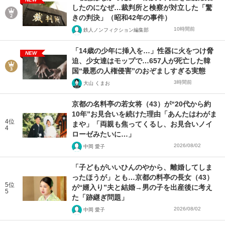
したのになぜ…裁判所と検察が対立した「驚
きの判決」（昭和42年の事件）
10時間前
鉄人ノンフィクション編集部
「14歳の少年に挿入を…」性器に火をつけ脅
NEW
迫、少女達はモップで…657人が死亡した韓
国“最悪の人権侵害”のおぞましすぎる実態
3時間前
大山 くまお
京都の名料亭の若女将（43）が“20代から約
10年”お見合いを続けた理由「あんたはわがま
4位
まや」「両親も焦ってくるし、お見合いノイ
4
ローゼみたいに…」
2026/08/02
中岡 愛子
「子どもがいいひんのやから、離婚してしま
ったほうが」とも…京都の料亭の長女（43）
5位
が“婿入り”夫と結婚→男の子を出産後に考え
5
た「跡継ぎ問題」
2026/08/02
中岡 愛子