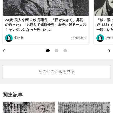
23歳“美人令嬢”の失踪事件…「目が大きく、鼻筋
「娘に限
の通った」「男勝りで成績優秀」歴史に残る一大ス
娘（23）
キャンダルになった理由とは
一緒にい
ト」「妻
小池 新
2026/03/22
小池 
その他の連載を見る
関連記事