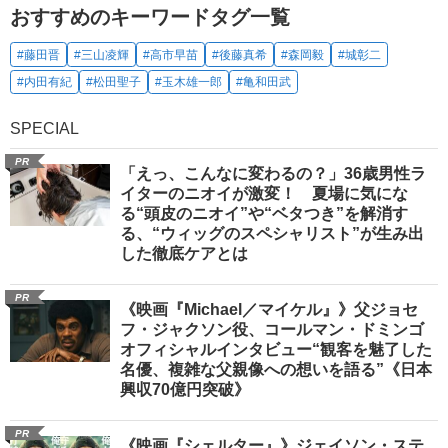
おすすめのキーワードタグ一覧
#藤田晋
#三山凌輝
#高市早苗
#後藤真希
#森岡毅
#城彰二
#内田有紀
#松田聖子
#玉木雄一郎
#亀和田武
SPECIAL
PR
「えっ、こんなに変わるの？」36歳男性ラ
イターのニオイが激変！ 夏場に気にな
る“頭皮のニオイ”や“ベタつき”を解消す
る、“ウィッグのスペシャリスト”が生み出
した徹底ケアとは
PR
《映画『Michael／マイケル』》父ジョセ
フ・ジャクソン役、コールマン・ドミンゴ
オフィシャルインタビュー“観客を魅了した
名優、複雑な父親像への想いを語る”《日本
興収70億円突破》
PR
《映画『シェルター』》ジェイソン・ステ