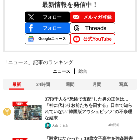
最新情報を発信中！
フォロー
メルマガ登録
フォロー
公式YouTube
Googleニュース
「ニュース」記事のランキング
ニュース
総合
最新
24時間
週間
月間
写真
3万8千人を“恐怖で支配”した男の正体は…
NEW
「神に代わりお前たちを罰する」日本で知ら
れていない“韓国版アウシュビッツ”の不条理
な結末
3時間前
大山 くまお
「殺意はなかった」19歳女子高生を強姦殺害
NEW