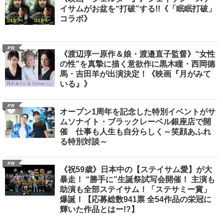
イサムがお盆を“打破”する!!《「眠眠打破」
コラボ》
PR
《渡辺淳一原作＆娘・渡邉直子監督》“女性
の性”を真摯に描く意欲作に黒木瞳・西岡德
馬・吉田羊が出演決定！《映画『月がみて
いる』》
PR
オープン1周年を記念した特別イベントがサ
ムソナイト・ブラックレーベル銀座店で開
催 仕事も人生も自分らしく～笑顔あふれ
る特別対談～
PR
《祝59歳》日本中の【ステイサム愛】が大
暴走！ “勝手に”生誕祭試写会開催！ 主演も
助演も全部ステイサム！「ステサミー賞」
爆誕！【応募総数941票 全54作品の栄冠に
輝いた作品とはー!?】