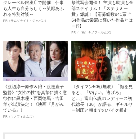
クレーベル銀座店で開催 仕事
祭試写会開催！ 主演も助演も全
も人生も自分らしく～笑顔あふ
部ステイサム！「ステサミー
れる特別対談～
賞」爆誕！【応募総数941票 全
54作品の栄冠に輝いた作品とは
PR（サムソナイト・ジャパン）
ー!?】
PR（（株）キノフィルムズ）
《渡辺淳一原作＆娘・渡邉直子
《タイマン50戦無敗》「顔を見
監督》“女性の性”を真摯に描く意
ると、『やばい。逃げろ』
欲作に黒木瞳・西岡德馬・吉田
と…」富山伝説のレディース初
羊が出演決定！《映画『月がみ
代総長（36）が語る、ギャルサ
ている』》
ー制圧と朝までのバイク暴走
PR（キノフィルムズ）