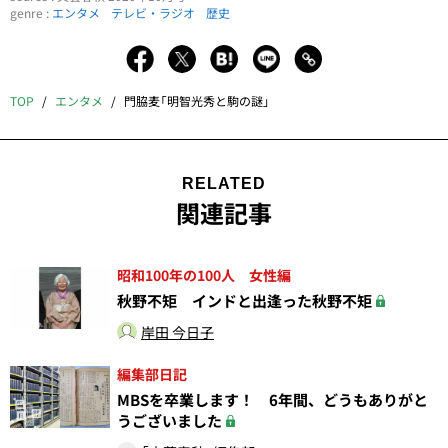
genre :
エンタメ
テレビ・ラジオ
歴史
TOP
エンタメ
門脇麦「明智光秀と駒の謎」
RELATED
関連記事
昭和100年の100人 女性編
秋野不矩 インドと出逢った秋野不矩
岸田 今日子
編集部日記
MBSを卒業します！ 6年間、どうもありがと
うございました