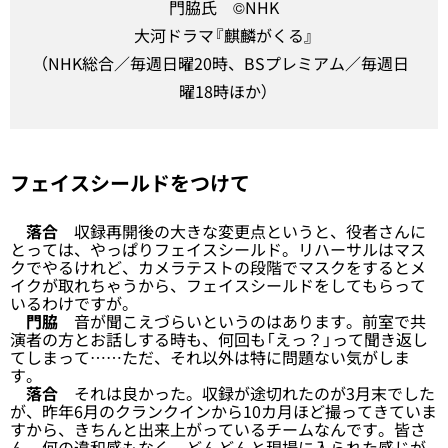
門脇氏 ©NHK
大河ドラマ『麒麟がくる』
（NHK総合／毎週日曜20時、BSプレミアム／毎週日
曜18時ほか）
フェイスシールドをつけて
落合
収録再開後の大きな変更点というと、役者さんに
とっては、やっぱりフェイスシールド。リハーサルはマス
クでやるけれど、カメラテストの段階でマスクをするとメ
イクが取れちゃうから、フェイスシールドをしてもらって
いるわけですが。
門脇
音が聞こえづらいというのはあります。前室で共
演者の方とお話しする時も、何回も「えっ？」って聞き返し
てしまって……ただ、それ以外は特に問題ない気がしま
す。
落合
それは良かった。収録が途切れたのが3月末でした
が、昨年6月のクランクインから10カ月ほど撮ってきていま
すから、きちんと出来上がっているチームなんです。皆さ
ん、何の違和感もなく、どんどんと現場に入られた感じが