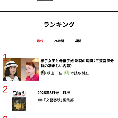
ランキング
最新
24時間
週間
1
分
彬子女王と母信子妃 決裂の瞬間〈三笠宮家分
裂の凄まじい内幕〉
秋山 千佳
本誌取材班
2
2026年8月号 目次
「文藝春秋」編集部