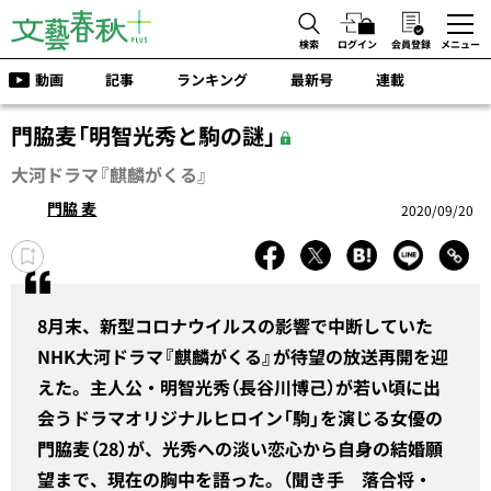
検索
ログイン
会員登録
メニュー
動画
記事
ランキング
最新号
連載
門脇麦「明智光秀と駒の謎」
大河ドラマ『麒麟がくる』
門脇 麦
2020/09/20
8月末、新型コロナウイルスの影響で中断していた
NHK大河ドラマ『麒麟がくる』が待望の放送再開を迎
えた。主人公・明智光秀（長谷川博己）が若い頃に出
会うドラマオリジナルヒロイン「駒」を演じる女優の
門脇麦（28）が、光秀への淡い恋心から自身の結婚願
望まで、現在の胸中を語った。（聞き手 落合将・