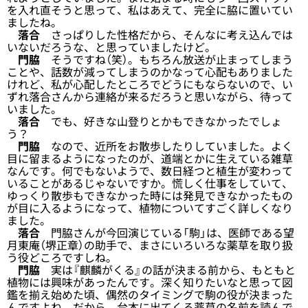
を入れ直そうと思って、私はあえて、完全に脇に置いてい
ましたね。
落合
さっぱりした性格だから、そんなに考え込んでは
いないだろうな、と思っていましたけど。
門脇
そうですね（笑）。もちろん放送が止まってしまう
ことや、話数が減ってしまうのかなって心配もありました
けれど、私が心配したところでどうにもならないので、い
ずれ落合さんから連絡が来るだろうと思いながら、待って
いました。
落合
でも、好きな山登りとかもできなかったでしょ
う？
門脇
なので、近所をお散歩したりしていました。よく
目に留まるようになったのが、道端とかに生えている雑草
なんです。何でもないようで、数日経つと植生が変わって
いることがあるじゃないですか。慌しく仕事をしていて、
ゆっくり散歩もできなかった時には発見できなかったもの
が目に入るようになって、植物についてすごく詳しくなり
ました。
落合
門脇さんが今回演じている「駒」は、医師である望
月東庵（堺正章）の助手で、まさにいろいろな薬草を取り扱
う役どころですしね。
門脇
実は『麒麟がくる』の話が決まる前から、もともと
植物には興味があったんです。深く知りたいなと思って図
鑑を揃え始めた頃、偶然のタイミングで駒の役が決まった
んですよね。だから、台本に出てくる薬草の名前を読んで