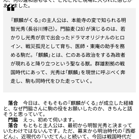
ありました。
『麒麟がくる』の主人公は、本能寺の変で知られる明
智光秀（長谷川博己）。門脇麦（28）が演じるのは、若
かりし光秀が京で出会ったドラマオリジナルのヒロ
イン、戦災孤児として育ち、医師・東庵の助手を務
める駒だ。「麒麟」とは、仁のある政治をする為政者
が現れると降り立つという聖なる獣。群雄割拠の戦
国時代にあって、光秀は「麒麟」を現世に呼ぶべく奔
走し、駒も同時代をひた走っていく。
落合
今日は、そもそもの『麒麟がくる』が成立した経緯
と、なぜ門脇さんに駒の役をお願いしたのか、きちんと話
そうと思っていて。
門脇
えっ、初めて伺います。
落合
もともと主人公は、最初から明智光秀と決まって
いたわけではないんです。ただ、幕末から明治時代の『西郷
どん』、近現代の『いだてん』と続いて、今回は戦国時代だ