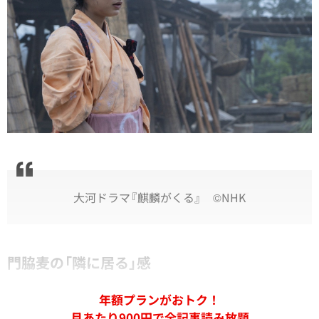
大河ドラマ『麒麟がくる』 ©NHK
門脇麦の「隣に居る」感
年額プランがおトク！
月あたり900円で全記事読み放題