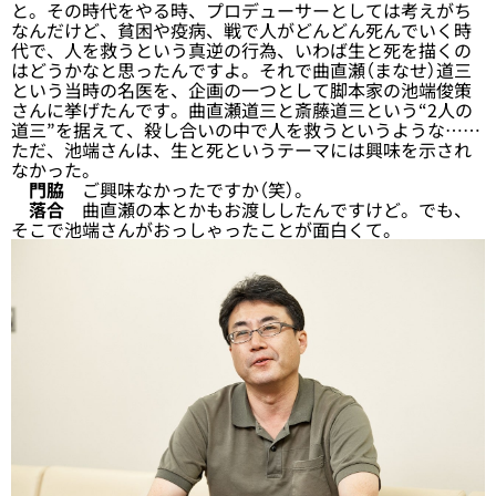
と。その時代をやる時、プロデューサーとしては考えがち
なんだけど、貧困や疫病、戦で人がどんどん死んでいく時
代で、人を救うという真逆の行為、いわば生と死を描くの
はどうかなと思ったんですよ。それで曲直瀬（まなせ）道三
という当時の名医を、企画の一つとして脚本家の池端俊策
さんに挙げたんです。曲直瀬道三と斎藤道三という“2人の
道三”を据えて、殺し合いの中で人を救うというような……
ただ、池端さんは、生と死というテーマには興味を示され
なかった。
門脇
ご興味なかったですか（笑）。
落合
曲直瀬の本とかもお渡ししたんですけど。でも、
そこで池端さんがおっしゃったことが面白くて。