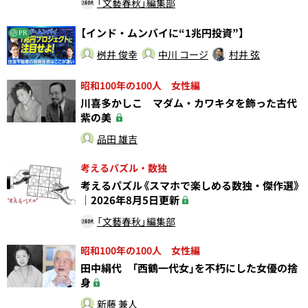
「文藝春秋」編集部
【インド・ムンバイに“1兆円投資”】
PR
桝井 俊幸
中川 コージ
村井 弦
昭和100年の100人 女性編
川喜多かしこ マダム・カワキタを飾った古代
紫の美
品田 雄吉
考えるパズル・数独
考えるパズル《スマホで楽しめる数独・傑作選》
｜2026年8月5日更新
「文藝春秋」編集部
昭和100年の100人 女性編
田中絹代 「西鶴一代女」を不朽にした女優の捨
身
新藤 兼人