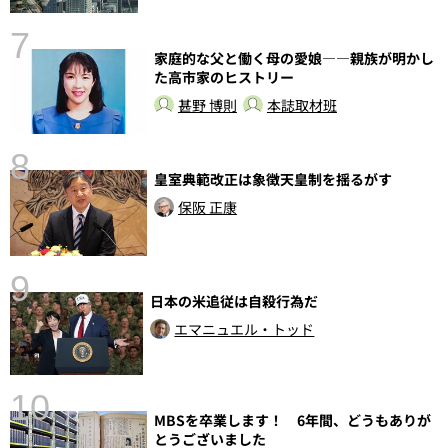
7
家庭的な父と働く母の愛娘――親族が明かし
た高市家のヒストリー
甚野 博則
本誌取材班
8
皇室典範改正は象徴天皇制を揺るがす
前
保阪 正康
9
日本の米追従は自殺行為だ
エマニュエル・トッド
10
MBSを卒業します！ 6年間、どうもありが
とうございました