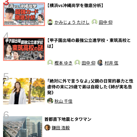
3
【横浜vs沖縄尚学を徹底分析】
かみじょう たけし
田中 仰
4
【甲子園出場の最強公立進学校・東筑高校と
さ
は】
実
樫本 ゆき
田中 仰
村井 弦
5
「絶対に外で言うなよ」父親の日常的暴力と性
虐待の末に29歳で弟は自殺した《姉が実名告
発》
秋山 千佳
6
首都直下地震とタワマン
し
鎌田 浩毅