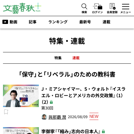
検索
ログイン
会員登録
メニュー
動画
記事
ランキング
最新号
連載
特集・連載
特集
連載
「保守」と「リベラル」のための教科書
J・ミアシャイマー、S・ウォルト『イスラ
エル・ロビーとアメリカの外交政策』（1）
（2）
第30回
與那覇 潤
2026/08/09
NEW
李御寧『「縮み」志向の日本人』