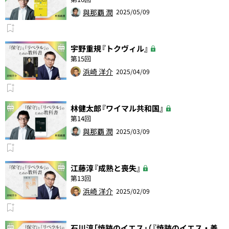
與那覇 潤
2025/05/09
宇野重規『トクヴィル』
第15回
浜崎 洋介
2025/04/09
林健太郎『ワイマル共和国』
第14回
與那覇 潤
2025/03/09
江藤淳『成熟と喪失』
第13回
浜崎 洋介
2025/02/09
石川淳「焼跡のイエス」（『焼跡のイエス・善