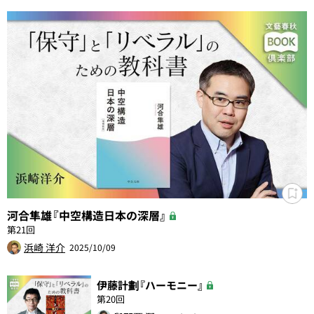
河合隼雄『中空構造日本の深層』
第21回
浜崎 洋介
2025/10/09
伊藤計劃『ハーモニー』
第20回