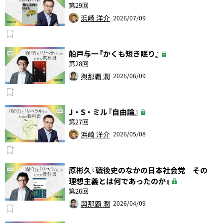
第29回
浜崎 洋介
2026/07/09
船戸与一『かくも短き眠り』
第28回
與那覇 潤
2026/06/09
J・S・ミル『自由論』
第27回
浜崎 洋介
2026/05/08
原彬久『戦後史のなかの日本社会党 その
理想主義とは何であったのか』
第26回
與那覇 潤
2026/04/09