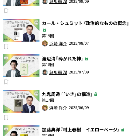
與那覇 潤
2025/09/09
カール・シュミット『政治的なものの概念』
第19回
浜崎 洋介
2025/08/07
渡辺清『砕かれた神』
第18回
與那覇 潤
2025/07/09
九鬼周造『「いき」の構造』
第17回
浜崎 洋介
2025/06/09
加藤典洋『村上春樹 イエローページ』
第16回