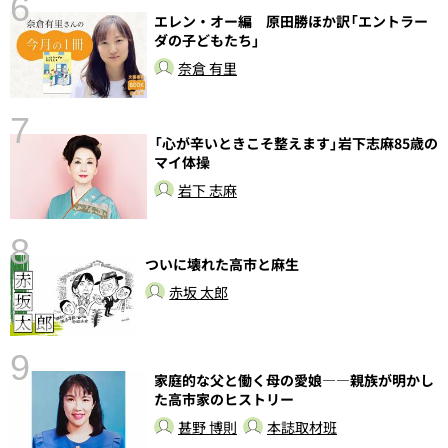
6
エレン・オー編 原田勝ほか訳「エントラー
ダの子どもたち」
奈倉 有里
7
「心が辛いときこそ整えます」岩下志麻85歳の
マイ体操
岩下 志麻
8
ついに壊れた高市と麻生
前
赤坂 太郎
9
家庭的な父と働く母の愛娘――親族が明かし
た高市家のヒストリー
甚野 博則
本誌取材班