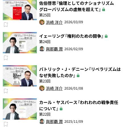
佐伯啓思『倫理としてのナショナリズム
グローバリズムの虚無を超えて』
第25回
浜崎 洋介
2026/03/09
イェーリング『権利のための闘争』
第24回
與那覇 潤
2026/02/09
パトリック・J・デニーン『リベラリズムは
なぜ失敗したのか』
第23回
浜崎 洋介
2026/01/08
カール・ヤスパース『われわれの戦争責任
について』
第22回
與那覇 潤
2025/11/09