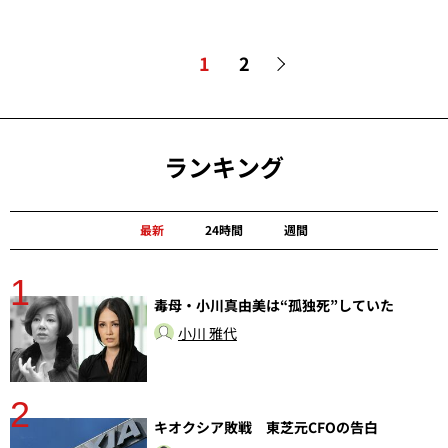
1
2
ランキング
最新
24時間
週間
1
分
毒母・小川真由美は“孤独死”していた
小川 雅代
2
キオクシア敗戦 東芝元CFOの告白