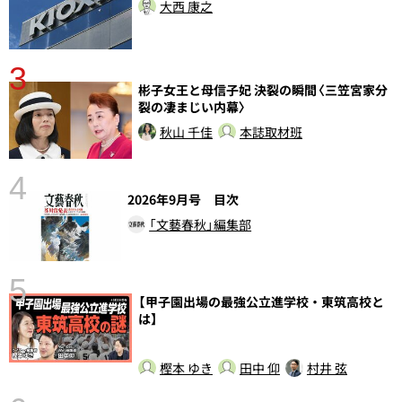
大西 康之
3
彬子女王と母信子妃 決裂の瞬間〈三笠宮家分
裂の凄まじい内幕〉
秋山 千佳
本誌取材班
4
2026年9月号 目次
「文藝春秋」編集部
5
【甲子園出場の最強公立進学校・東筑高校と
し
は】
樫本 ゆき
田中 仰
村井 弦