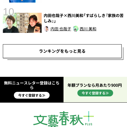
10
内田也哉子×西川美和「すばらしき『家族の苦
総
しみ』」
内田 也哉子
西川 美和
ランキングをもっと見る
無料ニュースレター登録はこち
年額プランなら月あたり900円
ら
今すぐ登録する≫
今すぐ登録する≫