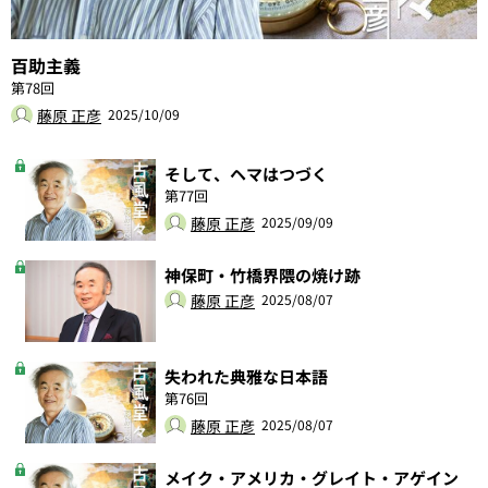
百助主義
第78回
藤原 正彦
2025/10/09
そして、ヘマはつづく
第77回
藤原 正彦
2025/09/09
神保町・竹橋界隈の焼け跡
藤原 正彦
2025/08/07
失われた典雅な日本語
第76回
藤原 正彦
2025/08/07
メイク・アメリカ・グレイト・アゲイン