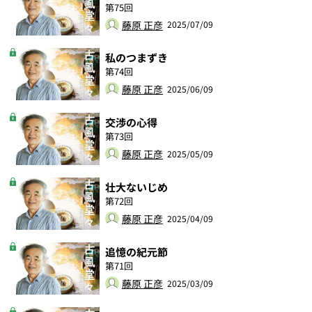
第75回
藤原 正彦
2025/07/09
私のつまずき
第74回
藤原 正彦
2025/06/09
交渉の心得
第73回
藤原 正彦
2025/05/09
壮大ないじめ
第72回
藤原 正彦
2025/04/09
追憶の紀元節
第71回
藤原 正彦
2025/03/09