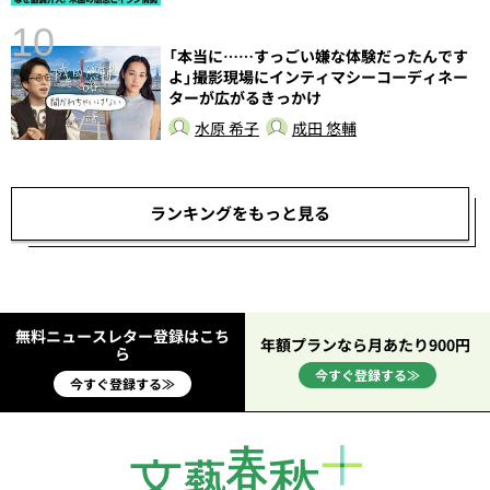
10
「本当に……すっごい嫌な体験だったんです
よ」撮影現場にインティマシーコーディネー
ターが広がるきっかけ
水原 希子
成田 悠輔
ランキングをもっと見る
無料ニュースレター登録はこち
年額プランなら月あたり900円
ら
今すぐ登録する≫
今すぐ登録する≫