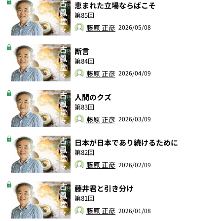
恵まれた立場ならばこそ
第85回
藤原 正彦
2026/05/08
断言
第84回
藤原 正彦
2026/04/09
人間のクズ
第83回
藤原 正彦
2026/03/09
日本が日本であり続けるために
第82回
藤原 正彦
2026/02/09
藤井君と引き分け
第81回
藤原 正彦
2026/01/08