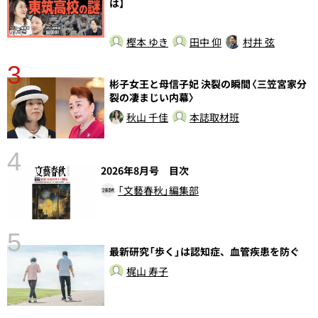
は】
樫本 ゆき
田中 仰
村井 弦
3
さ
彬子女王と母信子妃 決裂の瞬間〈三笠宮家分
実
裂の凄まじい内幕〉
秋山 千佳
本誌取材班
4
2026年8月号 目次
「文藝春秋」編集部
5
の
最新研究「歩く」は認知症、血管疾患を防ぐ
梶山 寿子