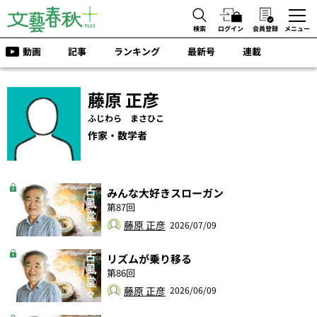
検索
ログイン
会員登録
メニュー
動画
記事
ランキング
最新号
連載
藤原 正彦
ふじわら まさひこ
作家・数学者
みんな大好きスローガン
第87回
藤原 正彦
2026/07/09
リズムが乗り移る
第86回
藤原 正彦
2026/06/09