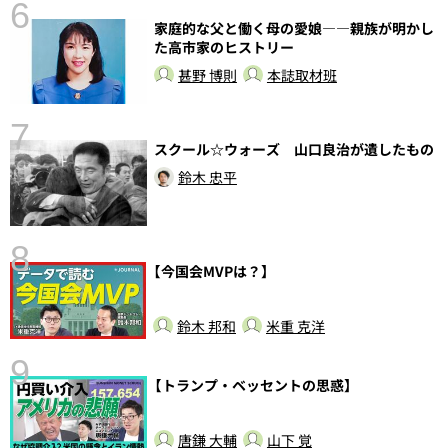
6
し
家庭的な父と働く母の愛娘――親族が明かし
た高市家のヒストリー
甚野 博則
本誌取材班
7
スクール☆ウォーズ 山口良治が遺したもの
鈴木 忠平
8
【今国会MVPは？】
鈴木 邦和
米重 克洋
9
【トランプ・ベッセントの思惑】
語
唐鎌 大輔
山下 覚