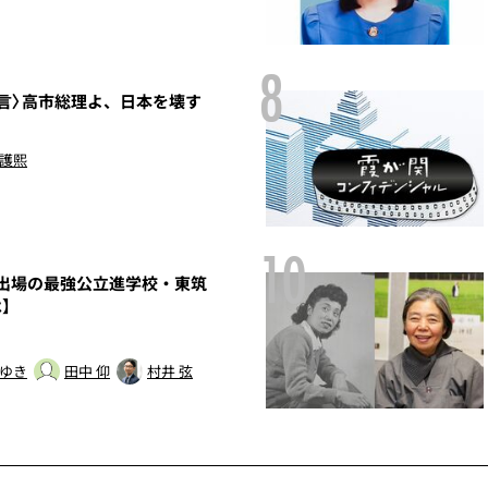
8
言〉高市総理よ、日本を壊す
 護熙
10
園出場の最強公立進学校・東筑
】
 ゆき
田中 仰
村井 弦