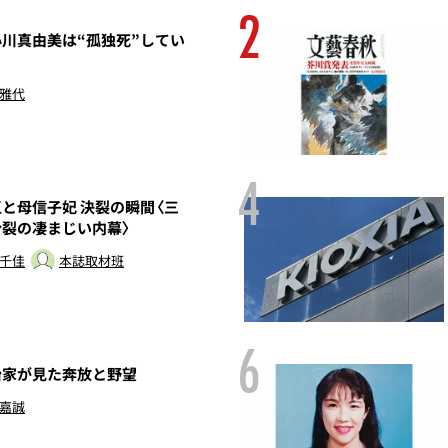
2
川真由美は“孤独死”してい
 雅代
4
と母信子妃 決裂の瞬間〈三
分裂の凄まじい内幕〉
 千佳
本誌取材班
6
家が見た奔放と野望
 嘉誠