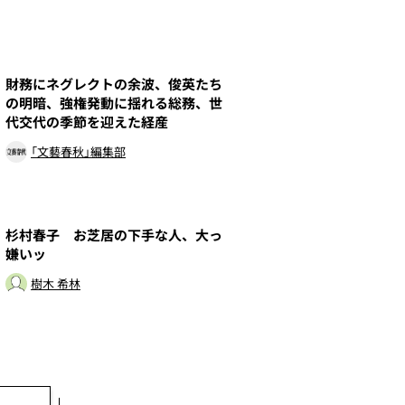
7
財務にネグレクトの余波、俊英たち
の明暗、強権発動に揺れる総務、世
代交代の季節を迎えた経産
「文藝春秋」編集部
9
杉村春子 お芝居の下手な人、大っ
嫌いッ
樹木 希林