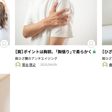
【肩】ポイントは胸郭。「胸張り」で柔らかく
【ひ
肩ひざ腰のアンチエイジング
肩ひざ
菅谷 啓之
桑
2025/04/09