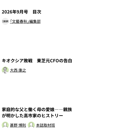
1
2026年9月号 目次
「文藝春秋」編集部
3
キオクシア敗戦 東芝元CFOの告白
大西 康之
5
家庭的な父と働く母の愛娘――親族
が明かした高市家のヒストリー
甚野 博則
本誌取材班