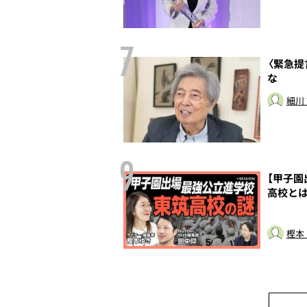
7
ヒロシマ81年目の
〈緊急提
な
細川
9
、看板政策の迷
【甲子
能性、仇敵が会長
高校とは
部
樫本