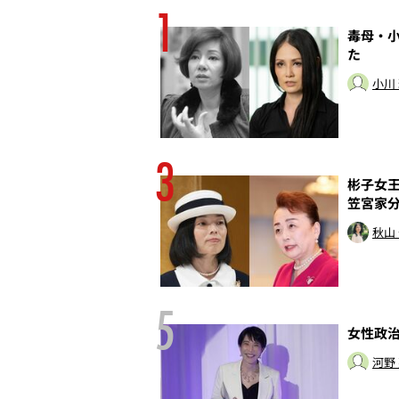
1
の癒着は終わってい
毒母・小
た
小川
3
強公立進学校・東筑
彬子女王
笠宮家
秋山
田中 仰
村井 弦
5
なれなかった男
女性政治
河野