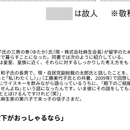
子氏の三男の泰（ゆたか）氏（現・株式会社麻生会長）が留学のた
家で暮らすことになった。同書では次のように紹介している。
々は皇室、皇族に近く、それらに対するしっかりした考え方をも
和子氏の長男で、現・自民党副総裁の太郎氏と話したことを、
」と「私（わたくし）」』（工藤美代子氏との共著、2009年）で回想
にウイスキーを飲みながら語らっているうちに、『殿下のご結
せんよね』という話になったんです。いま彼にその話をしても
ととぼけるんですけれど（笑）」
麻生家の第六子で末っ子の信子さまだ。
殿下がおっしゃるなら」