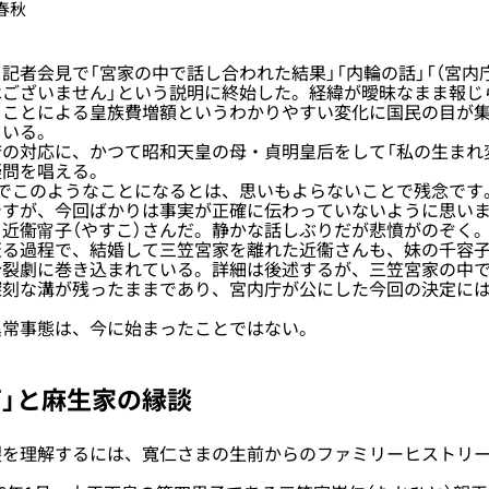
春秋
者会見で「宮家の中で話し合われた結果」「内輪の話」「（宮内
ございません」という説明に終始した。経緯が曖昧なまま報じ
ることによる皇族費増額というわかりやすい変化に国民の目が
ている。
の対応に、かつて昭和天皇の母・貞明皇后をして「私の生まれ
疑問を唱える。
家でこのようなことになるとは、思いもよらないことで残念です
ですが、今回ばかりは事実が正確に伝わっていないように思いま
近衞甯子（やすこ）さんだ。静かな話しぶりだが悲憤がのぞく
る過程で、結婚して三笠宮家を離れた近衞さんも、妹の千容子
分裂劇に巻き込まれている。詳細は後述するが、三笠宮家の中
深刻な溝が残ったままであり、宮内庁が公にした今回の決定に
常事態は、今に始まったことではない。
下」と麻生家の縁談
を理解するには、寬仁さまの生前からのファミリーヒストリー