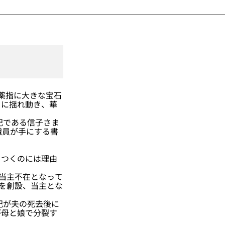
薬指に大きな宝石
りに揺れ動き、華
の妃である信子さま
職員が手にする書
つくのには理由
が当主不在となって
」を創設、当主とな
妃が夫の死去後に
が母と娘で分裂す