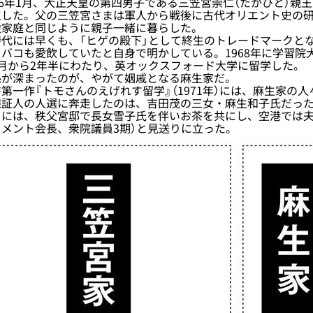
6年1月、大正天皇の第四男子である三笠宮崇仁（たかひと）親
生した。父の三笠宮さまは軍人から戦後に古代オリエント史の
般家庭と同じように親子一緒に暮らした。
代には早くも、「ヒゲの殿下」として終生のトレードマークと
バコも愛飲していたと自身で明かしている。1968年に学習院
月から2年半にわたり、英オックスフォード大学に留学した。
が深まったのが、やがて姻戚となる麻生家だ。
一作『トモさんのえげれす留学』（1971年）には、麻生家の
証人の人選に奔走したのは、吉田茂の三女・麻生和子氏だった
日には、秩父宮邸で長女雪子氏を伴いお茶を共にし、空港では夫
セメント会長、衆院議員3期）と見送りに立った。