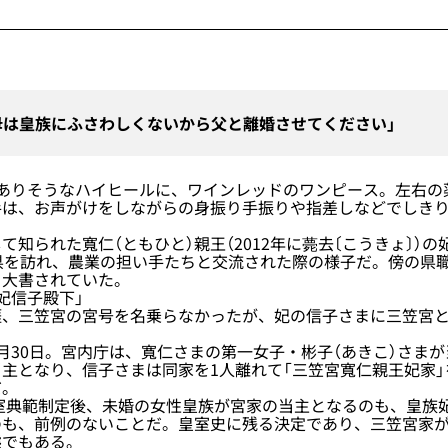
母は皇族にふさわしくないから父と離婚させてください」
ありそうなハイヒールに、ワインレッドのワンピース。左右の
手は、お声がけをしながらの身振り手振りや指差しなどでしき
。
知られた寬仁（ともひと）親王（2012年に薨去〔こうきょ〕）
県を訪れ、農業の担い手たちと交流された際の様子だ。傍の県
う大書されていた。
妃信子殿下」
、三笠宮の宮号を名乗らなかったが、妃の信子さまに三笠宮と
30日。宮内庁は、寬仁さまの第一女子・彬子（あきこ）さま
主となり、信子さまは同家を1人離れて「三笠宮寬仁親王妃家
だ。
室典範制定後、未婚の女性皇族が宮家の当主となるのも、皇族
のも、前例のないことだ。皇室史に残る決定であり、三笠宮家
態でもある。