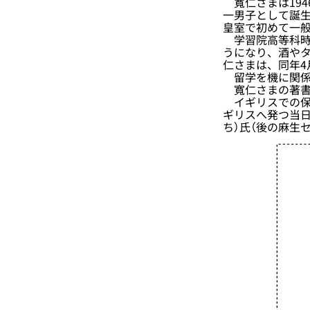
寬仁さまは194
一男子として誕
皇室で初めて一
学習院高等科時
うになり、酒やタ
仁さまは、同年4
留学を機に関係
寬仁さまの著書第
イギリスでの保
ギリスへ発つ当
ち）氏（後の麻生