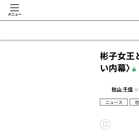
メニュー
彬子女王
い内幕〉
秋山 千佳
ジ
ニュース