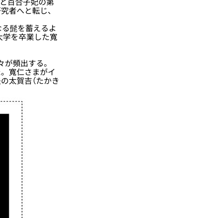
王と百合子妃の第
研究者へと転じ、
なる髭を蓄えるよ
大学を卒業した寬
人々が頻出する。
。寬仁さまがイ
の太賀吉（たかき