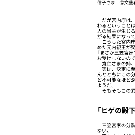
信子さま Ⓒ文藝
だが宮内庁は、記
わるということは
人の当主が生じ
がる結果になっ
こうした宮内庁
めた元内親王が
「まさか三笠宮
お受けしないの
寬仁さまの姉、
実は、決定に至
んとともにこの
ど不可能なほど
ようだ。
そもそもこの異
「ヒゲの殿
三笠宮家の分裂
ない。