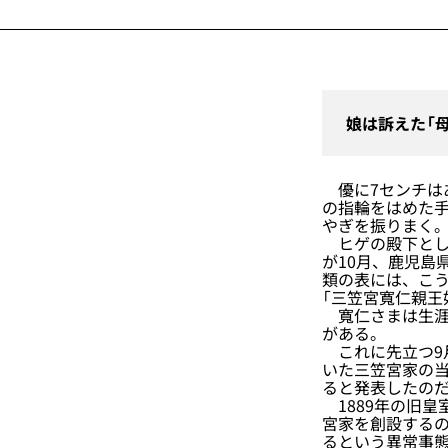
娘は訴えた「
優に7センチは
の指輪をはめた
やぎを振りまく
ヒゲの殿下として
が10月、鹿児島
類の表には、こ
「三笠宮寬仁親王
寬仁さまは生涯
がある。
これに先立つ9月
いた三笠宮家の当
ると発表したの
1889年の旧皇
宮家を創設する
るという異常事