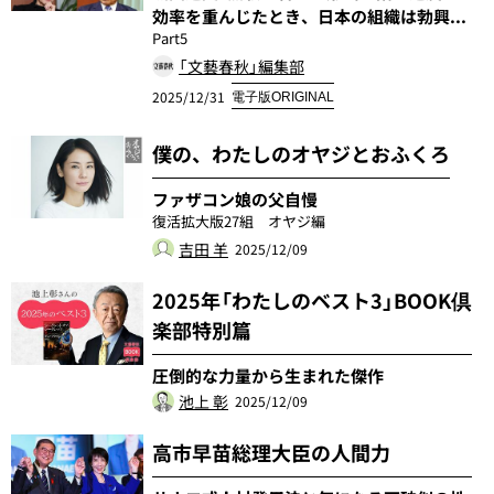
効率を重んじたとき、日本の組織は勃興...
Part5
「文藝春秋」編集部
2025/12/31
電子版ORIGINAL
僕の、わたしのオヤジとおふくろ
ファザコン娘の父自慢
復活拡大版27組 オヤジ編
吉田 羊
2025/12/09
2025年「わたしのベスト3」BOOK倶
楽部特別篇
圧倒的な力量から生まれた傑作
池上 彰
2025/12/09
高市早苗総理大臣の人間力