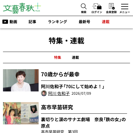
検索
ログイン
会員登録
メニュー
動画
記事
ランキング
最新号
連載
特集・連載
特集
連載
70歳からが最幸
阿川佐和子「70にして始めよ！」
阿川 佐和子
2026/07/09
高市早苗研究
裏切りと涙のサナエ劇場 奈良「鉄の女」の
原点
高市早苗研究 第3回