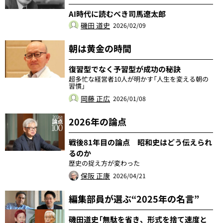
AI時代に読むべき司馬遼太郎
磯田 道史
2026/02/09
朝は黄金の時間
復習型でなく予習型が成功の秘訣
超多忙な経営者10人が明かす「人生を変える朝の
習慣」
岡藤 正広
2026/01/08
2026年の論点
戦後81年目の論点 昭和史はどう伝えられ
るのか
歴史の捉え方が変わった
保阪 正康
2026/04/21
編集部員が選ぶ“2025年の名言”
磯田道史「無駄を省き、形式を捨て速度と