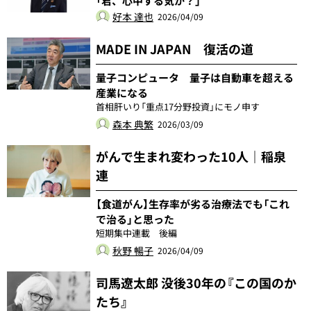
「君、心中する気か？」
好本 達也
2026/04/09
MADE IN JAPAN 復活の道
量子コンピュータ 量子は自動車を超える
産業になる
首相肝いり「重点17分野投資」にモノ申す
森本 典繁
2026/03/09
がんで生まれ変わった10人｜稲泉
連
【食道がん】生存率が劣る治療法でも「これ
で治る」と思った
短期集中連載 後編
秋野 暢子
2026/04/09
司馬遼太郎 没後30年の『この国のか
たち』