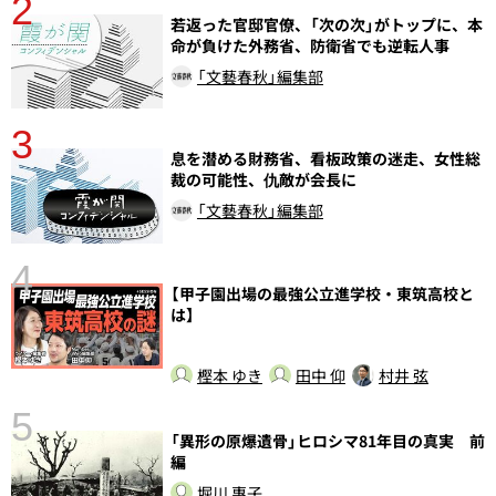
2
若返った官邸官僚、「次の次」がトップに、本
命が負けた外務省、防衛省でも逆転人事
「文藝春秋」編集部
3
さ
息を潜める財務省、看板政策の迷走、女性総
実
裁の可能性、仇敵が会長に
「文藝春秋」編集部
4
【甲子園出場の最強公立進学校・東筑高校と
は】
樫本 ゆき
田中 仰
村井 弦
5
の
「異形の原爆遺骨」ヒロシマ81年目の真実 前
編
堀川 惠子