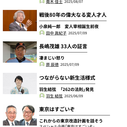
南木 佳士
2025/08/07
戦後80年の偉大なる変人才人
小泉純一郎 変人宰相誕生前夜
田中 眞紀子
2025/07/09
長嶋茂雄 33人の証言
凄まじい怒り
原 辰徳
2025/07/09
つながらない新生活様式
羽生結弦 「262の法則」発見
羽生 結弦
2025/06/09
東京はすごいぞ
これからの東京改造計画を話そう
スペシャル企画「東京はすごいぞ」