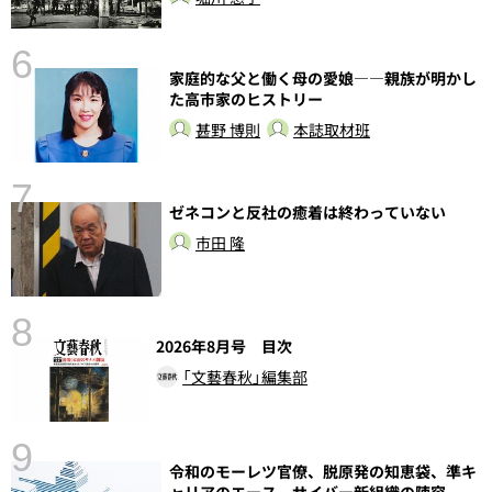
6
し
家庭的な父と働く母の愛娘――親族が明かし
た高市家のヒストリー
甚野 博則
本誌取材班
7
ゼネコンと反社の癒着は終わっていない
市田 隆
8
2026年8月号 目次
「文藝春秋」編集部
9
語
令和のモーレツ官僚、脱原発の知恵袋、準キ
ャリアのエース、サイバー新組織の陣容