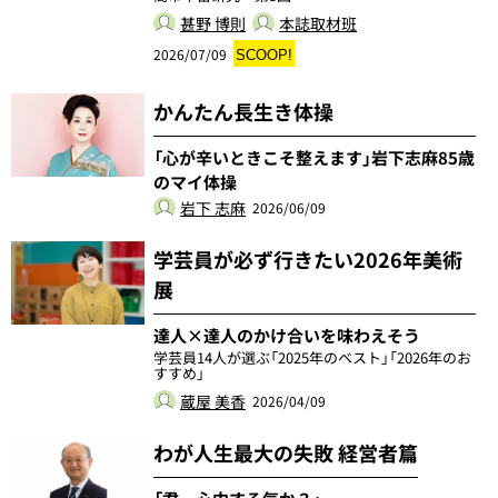
甚野 博則
本誌取材班
2026/07/09
SCOOP!
かんたん長生き体操
「心が辛いときこそ整えます」岩下志麻85歳
のマイ体操
岩下 志麻
2026/06/09
学芸員が必ず行きたい2026年美術
展
達人×達人のかけ合いを味わえそう
学芸員14人が選ぶ「2025年のベスト」「2026年のお
すすめ」
蔵屋 美香
2026/04/09
わが人生最大の失敗 経営者篇