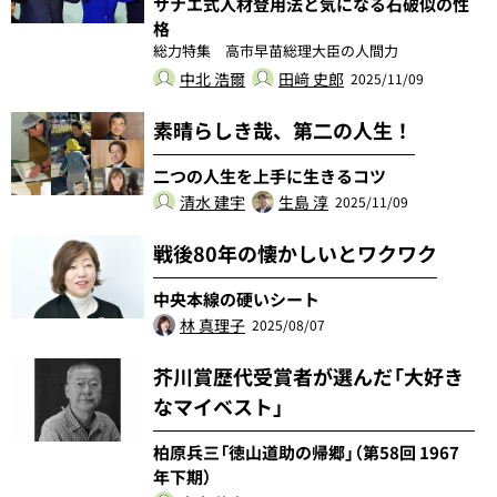
サナエ式人材登用法と気になる石破似の性
格
総力特集 高市早苗総理大臣の人間力
中北 浩爾
田﨑 史郎
2025/11/09
素晴らしき哉、第二の人生！
二つの人生を上手に生きるコツ
清水 建宇
生島 淳
2025/11/09
戦後80年の懐かしいとワクワク
中央本線の硬いシート
林 真理子
2025/08/07
芥川賞歴代受賞者が選んだ「大好き
なマイベスト」
柏原兵三「徳山道助の帰郷」（第58回 1967
年下期）