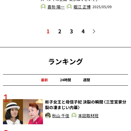
喜㔟 陽一
堀江 正博
2025/05/09
1
2
3
4
ランキング
最新
24時間
週間
1
分
彬子女王と母信子妃 決裂の瞬間〈三笠宮家分
裂の凄まじい内幕〉
秋山 千佳
本誌取材班