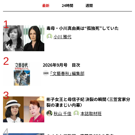
最新
24時間
週間
1
分
毒母・小川真由美は“孤独死”していた
小川 雅代
2
2026年9月号 目次
「文藝春秋」編集部
3
彬子女王と母信子妃 決裂の瞬間〈三笠宮家分
裂の凄まじい内幕〉
秋山 千佳
本誌取材班
4