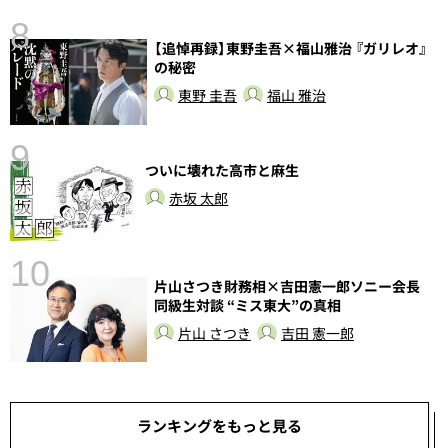
8
【追悼再録】東野圭吾×福山雅治 『ガリレオ』
前
の秘密
東野 圭吾
福山 雅治
9
ついに壊れた高市と麻生
赤坂 太郎
10
片山さつき財務相×吉田憲一郎ソニー会長
総
同級生対談 “ミス東大”の真相
片山 さつき
吉田 憲一郎
ランキングをもっと見る