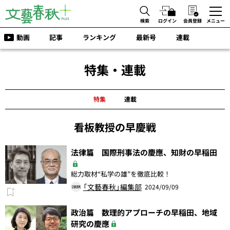
検索
ログイン
会員登録
メニュー
動画
記事
ランキング
最新号
連載
特集・連載
特集
連載
看板教授の早慶戦
法律篇 国際刑事法の慶應、知財の早稲田
総力取材“私学の雄”を徹底比較！
「文藝春秋」編集部
2024/09/09
政治篇 数理的アプローチの早稲田、地域
研究の慶應