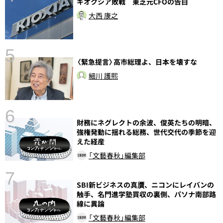
キオクシア敗戦 東芝元CFOの告白
大西 康之
5
〈緊急提言〉高市総理よ、日本を壊すな
し
細川 護熙
6
財務にネグレクトの余波、俊英たちの明暗、
強権発動に揺れる総務、世代交代の季節を迎
えた経産
「文藝春秋」編集部
7
SBI新ビジネスの真贋、ニコンにレイバンの
触手、名門進学塾買収の裏側、パソナ南部路
線に異論
「文藝春秋」編集部