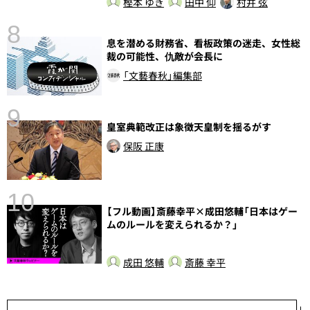
樫本 ゆき
田中 仰
村井 弦
8
息を潜める財務省、看板政策の迷走、女性総
前
裁の可能性、仇敵が会長に
「文藝春秋」編集部
9
皇室典範改正は象徴天皇制を揺るがす
保阪 正康
10
【フル動画】斎藤幸平×成田悠輔「日本はゲー
ムのルールを変えられるか？」
成田 悠輔
斎藤 幸平