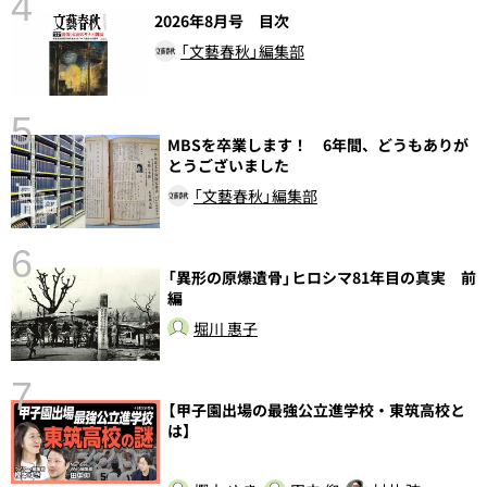
4
2026年8月号 目次
さ
「文藝春秋」編集部
実
5
MBSを卒業します！ 6年間、どうもありが
とうございました
「文藝春秋」編集部
6
「異形の原爆遺骨」ヒロシマ81年目の真実 前
編
し
堀川 惠子
7
【甲子園出場の最強公立進学校・東筑高校と
は】