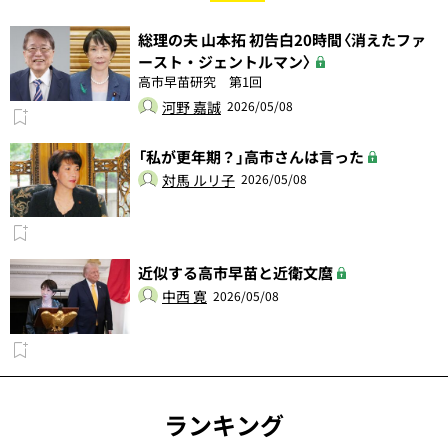
総理の夫 山本拓 初告白20時間〈消えたファ
ースト・ジェントルマン〉
高市早苗研究 第1回
河野 嘉誠
2026/05/08
「私が更年期？」高市さんは言った
対馬 ルリ子
2026/05/08
近似する高市早苗と近衛文麿
中西 寛
2026/05/08
ランキング