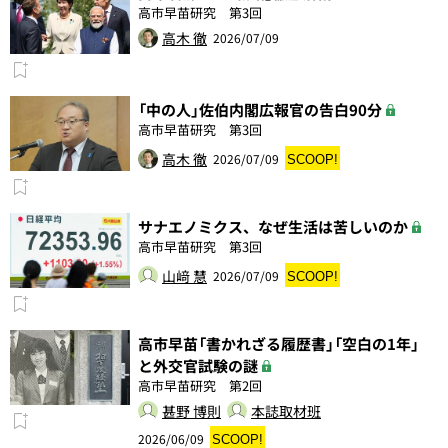
高市早苗研究 第3回
高木 徹
2026/07/09
「中の人」佐伯内閣広報官の告白90分
高市早苗研究 第3回
高木 徹
2026/07/09
SCOOP!
サナエノミクス、なぜ生活は苦しいのか
高市早苗研究 第3回
山﨑 慧
2026/07/09
SCOOP!
高市早苗「書かれざる履歴書」「空白の1年」
と外交官試験の謎
高市早苗研究 第2回
甚野 博則
本誌取材班
2026/06/09
SCOOP!