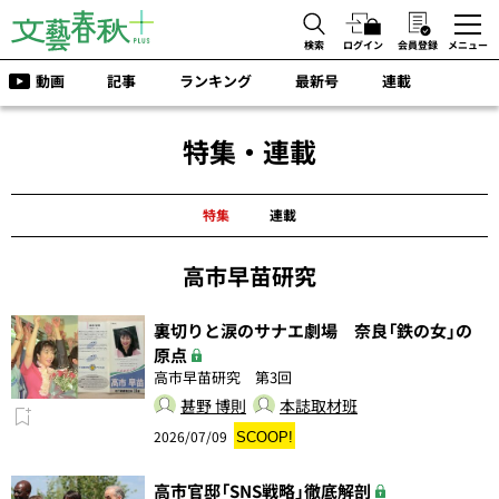
検索
ログイン
会員登録
メニュー
動画
記事
ランキング
最新号
連載
特集・連載
特集
連載
高市早苗研究
裏切りと涙のサナエ劇場 奈良「鉄の女」の
原点
高市早苗研究 第3回
甚野 博則
本誌取材班
2026/07/09
SCOOP!
高市官邸「SNS戦略」徹底解剖