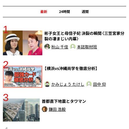
最新
24時間
週間
1
分
彬子女王と母信子妃 決裂の瞬間〈三笠宮家分
裂の凄まじい内幕〉
秋山 千佳
本誌取材班
2
【横浜vs沖縄尚学を徹底分析】
かみじょう たけし
田中 仰
3
首都直下地震とタワマン
鎌田 浩毅