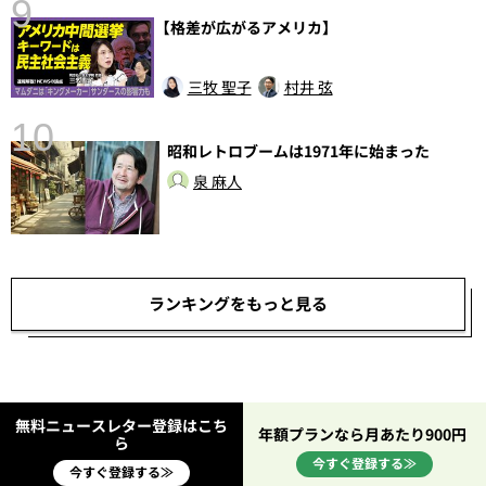
9
【格差が広がるアメリカ】
前
三牧 聖子
村井 弦
10
昭和レトロブームは1971年に始まった
泉 麻人
ランキングをもっと見る
無料ニュースレター登録はこち
年額プランなら月あたり900円
ら
今すぐ登録する≫
今すぐ登録する≫