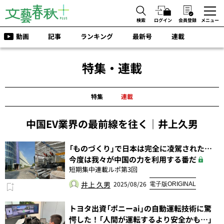
検索
ログイン
会員登録
メニュー
動画
記事
ランキング
最新号
連載
特集・連載
特集
連載
中国EV業界の最前線を往く｜井上久男
「ものづくり」で日本は完全に凌駕された…
今度は我々が中国の力を利用する番だ
短期集中連載ルポ第3回
井上 久男
2025/08/26
電子版ORIGINAL
トヨタ出資「ポニーai」の自動運転技術に驚
愕した！「人間が運転するより安全かも…」