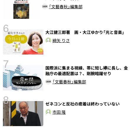
「文藝春秋」編集部
6
大江健三郎著 画・大江ゆかり「光と音楽」
し
綿矢 りさ
7
国際派に集まる視線、帯に短し襷に長し、金
融庁の最適配置は？、剛腕暗躍せり
「文藝春秋」編集部
8
ゼネコンと反社の癒着は終わっていない
市田 隆