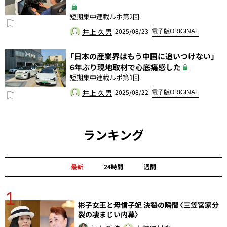
短期集中連載ルポ第2回
井上 久男
2025/08/23
電子版ORIGINAL
「日本の産業界はもう中国に追いつけない」
6年ぶり現地取材で心底痛感した
短期集中連載ルポ第1回
井上 久男
2025/08/22
電子版ORIGINAL
ランキング
最新
24時間
週間
1
分
彬子女王と母信子妃 決裂の瞬間〈三笠宮家分
裂の凄まじい内幕〉