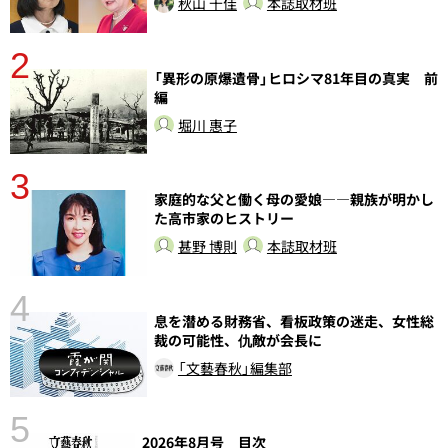
秋山 千佳
本誌取材班
2
「異形の原爆遺骨」ヒロシマ81年目の真実 前
編
堀川 惠子
3
さ
家庭的な父と働く母の愛娘――親族が明かし
実
た高市家のヒストリー
甚野 博則
本誌取材班
4
息を潜める財務省、看板政策の迷走、女性総
裁の可能性、仇敵が会長に
「文藝春秋」編集部
5
2026年8月号 目次
の