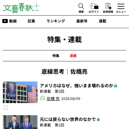
検索
ログイン
会員登録
メニュー
動画
記事
ランキング
最新号
連載
特集・連載
特集
連載
底線思考｜佐橋亮
アメリカはなぜ、強いまま壊れるのか
新連載 第2回
佐橋 亮
2026/08/09
元には戻らない世界のなかで
新連載 第1回