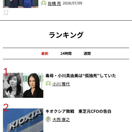
佐橋 亮
2026/07/09
ランキング
最新
24時間
週間
1
毒母・小川真由美は“孤独死”していた
小川 雅代
2
分
キオクシア敗戦 東芝元CFOの告白
大西 康之