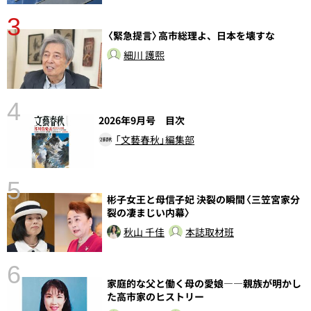
3
〈緊急提言〉高市総理よ、日本を壊すな
細川 護熙
4
2026年9月号 目次
「文藝春秋」編集部
5
彬子女王と母信子妃 決裂の瞬間〈三笠宮家分
し
裂の凄まじい内幕〉
秋山 千佳
本誌取材班
6
家庭的な父と働く母の愛娘――親族が明かし
た高市家のヒストリー