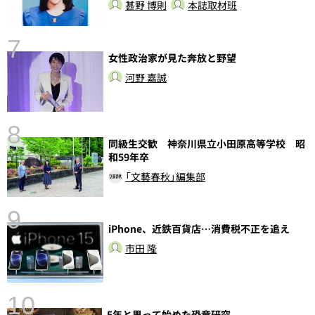
甚野 博則
本誌取材班
7
女性政治家が見た奔放と野望
河野 嘉誠
8
同級生交歓 神奈川県立小田原高等学校 昭
前
和59年卒
「文藝春秋」編集部
9
iPhone、近鉄百貨店…消費税不正を追え
市田 隆
10
5年と思って始めた恐竜研究