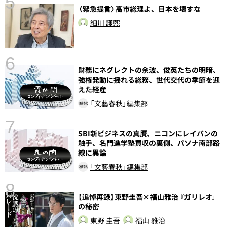
5
〈緊急提言〉高市総理よ、日本を壊すな
し
細川 護熙
6
財務にネグレクトの余波、俊英たちの明暗、
強権発動に揺れる総務、世代交代の季節を迎
えた経産
「文藝春秋」編集部
7
SBI新ビジネスの真贋、ニコンにレイバンの
触手、名門進学塾買収の裏側、パソナ南部路
線に異論
「文藝春秋」編集部
8
【追悼再録】東野圭吾×福山雅治 『ガリレオ』
前
の秘密
東野 圭吾
福山 雅治