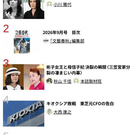
小川 雅代
2
2026年9月号 目次
「文藝春秋」編集部
3
彬子女王と母信子妃 決裂の瞬間〈三笠宮家分
裂の凄まじい内幕〉
秋山 千佳
本誌取材班
4
キオクシア敗戦 東芝元CFOの告白
大西 康之