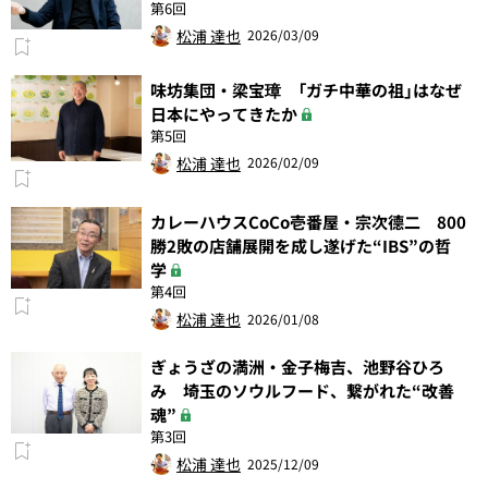
第6回
松浦 達也
2026/03/09
味坊集団・梁宝璋 「ガチ中華の祖」はなぜ
日本にやってきたか
第5回
松浦 達也
2026/02/09
カレーハウスCoCo壱番屋・宗次德二 800
勝2敗の店舗展開を成し遂げた“IBS”の哲
学
第4回
松浦 達也
2026/01/08
ぎょうざの満洲・金子梅吉、池野谷ひろ
み 埼玉のソウルフード、繋がれた“改善
魂”
第3回
松浦 達也
2025/12/09