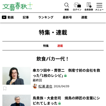
検索
ログイン
会員登録
メニュー
動画
記事
ランキング
最新号
連載
特集・連載
特集
連載
飲食バカ一代！
串カツ田中・貫啓二 倒産寸前の会社を救
った「1枚のレシピ」
最終回
松浦 達也
2026/04/09
鳥貴族・大倉忠司 焼鳥の師匠の言葉にシ
ビれてしまった