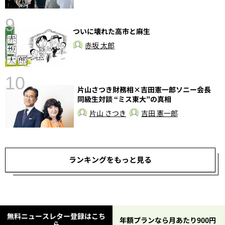
9
ついに壊れた高市と麻生
赤坂 太郎
10
片山さつき財務相×吉田憲一郎ソニー会長
総
同級生対談 “ミス東大”の真相
片山 さつき
吉田 憲一郎
ランキングをもっと見る
無料ニュースレター登録はこち
年額プランなら月あたり900円
ら