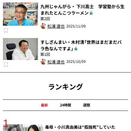
九州じゃんがら・ 下川高士 学習塾から生
まれたとんこつラーメン
第2回
松浦 達也
2025/11/09
すしざんまい・木村清「世界はまだまだバ
ラ色なんですよ」
第1回
松浦 達也
2025/10/09
ランキング
最新
24時間
週間
1
分
毒母・小川真由美は“孤独死”していた