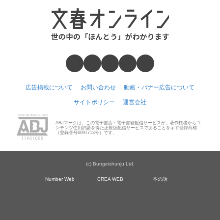
広告掲載について
お問い合わせ
動画・バナー広告について
サイトポリシー
運営会社
ABJマークは、この電子書店・電子書籍配信サービスが、著作権者からコ
ンテンツ使用許諾を得た正規版配信サービスであることを示す登録商標
（登録番号6091713号）です。
(c) Bungeishunju Ltd.
Number Web
CREA WEB
本の話