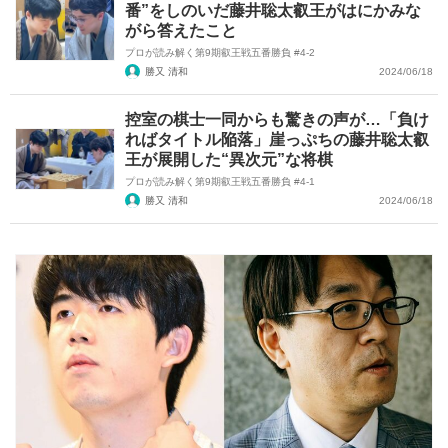
番”をしのいだ藤井聡太叡王がはにかみな
がら答えたこと
プロが読み解く第9期叡王戦五番勝負 #4-2
勝又 清和
2024/06/18
控室の棋士一同からも驚きの声が…「負け
ればタイトル陥落」崖っぷちの藤井聡太叡
王が展開した“異次元”な将棋
プロが読み解く第9期叡王戦五番勝負 #4-1
勝又 清和
2024/06/18