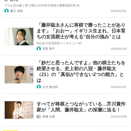
プロが読み解く第73期ALSOK杯王将戦七番勝負第4局 #1
勝又 清和
2024/02/24
「藤井聡太さんに将棋で勝ったことがあり
ます」「おおー」イギリス生まれ、日本育
ちの女流棋士が考える“自分の強み”とは
内山あや女流初段インタビュー #2
宮田 聖子
2024/02/16
「妙だと思ったんですよ」他の棋士たちを
絶望させる、史上初の八冠・藤井聡太
（21）の「真似ができない2つの能力」と
は
大川 慎太郎
2024/01/07
すべてが将棋とつながっている…芥川賞作
家が「人間、藤井聡太」の深層に迫る！
高橋 弘希
2023/12/08