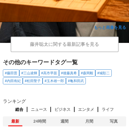
もっと画像を見る
藤井聡太に関する最新記事を見る
その他のキーワードタグ一覧
#藤田晋
#三山凌輝
#高市早苗
#後藤真希
#森岡毅
#城彰二
#内田有紀
#松田聖子
#玉木雄一郎
#亀和田武
ランキング
総合
ニュース
ビジネス
エンタメ
ライフ
最新
24時間
週間
月間
写真