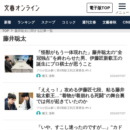
電子版TOP
メニュー
新着
ランキング
スクープ
コミック
週刊文春
文藝春秋
CIN
TOP
藤井聡太に関する記事一覧
藤井聡太
「怪獣がもう一体現れた」藤井聡太の“全
冠独占”を終わらせた男、伊藤匠新叡王の
誕生にプロ棋士が思うこと
プロが読み解く第9期叡王戦五番勝負 #5-2
勝又 清和
2024/07/07
「ええっ！」攻める伊藤匠七段、粘る藤井
聡太叡王…“着物が着崩れる死闘”の舞台裏
では何が起きていたのか
プロが読み解く第9期叡王戦五番勝負 #5-1
勝又 清和
2024/07/07
「いや、すこし迷ったのですが…」“カド