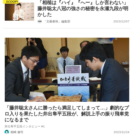
SCOOP!
「相槌は『ハイ』『へー』しか言わない」
藤井聡太八冠の強さの秘密を永瀬九段が明
かした
「文藝春秋」編集部
2023/12/07
「藤井聡太さんに勝ったら満足してしまって…」劇的なプ
ロ入りを果たした井出隼平五段が、解説上手の振り飛車党
になるまで
井出隼平五段インタビュー #1
相崎 修司
2023/11/24