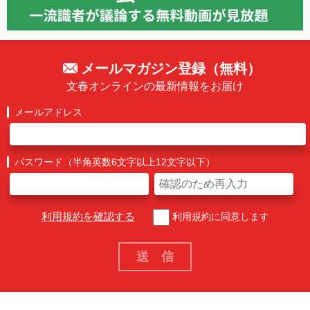
メールマガジン登録（無料）
文春オンラインの最新情報をお届け
メールアドレス
パスワード（半角英数6文字以上12文字以下）
利用規約を確認する
利用規約に同意します