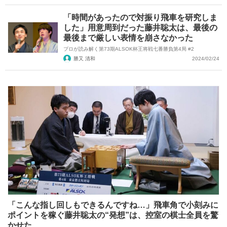
「時間があったので対振り飛車を研究しま
した」用意周到だった藤井聡太は、最後の
最後まで厳しい表情を崩さなかった
プロが読み解く第73期ALSOK杯王将戦七番勝負第4局 #2
勝又 清和
2024/02/24
「こんな指し回しもできるんですね…」飛車角で小刻みに
ポイントを稼ぐ藤井聡太の“発想”は、控室の棋士全員を驚
かせた