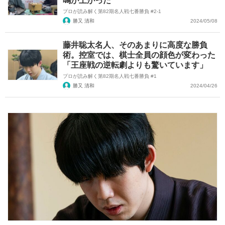
鳴が上がった
プロが読み解く第82期名人戦七番勝負 #2-1
勝又 清和
2024/05/08
藤井聡太名人、そのあまりに高度な勝負
術。控室では、棋士全員の顔色が変わった
「王座戦の逆転劇よりも驚いています」
プロが読み解く第82期名人戦七番勝負 #1
勝又 清和
2024/04/26