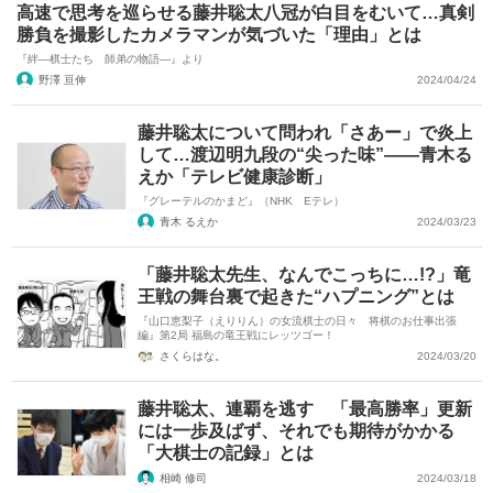
高速で思考を巡らせる藤井聡太八冠が白目をむいて…真剣
勝負を撮影したカメラマンが気づいた「理由」とは
『絆―棋士たち 師弟の物語―』より
野澤 亘伸
2024/04/24
藤井聡太について問われ「さあー」で炎上
して…渡辺明九段の“尖った味”――青木る
えか「テレビ健康診断」
『グレーテルのかまど』（NHK Eテレ）
青木 るえか
2024/03/23
「藤井聡太先生、なんでこっちに…!?」竜
王戦の舞台裏で起きた“ハプニング”とは
『山口恵梨子（えりりん）の女流棋士の日々 将棋のお仕事出張
編』第2局 福島の竜王戦にレッツゴー！
さくらはな。
2024/03/20
藤井聡太、連覇を逃す 「最高勝率」更新
には一歩及ばず、それでも期待がかかる
「大棋士の記録」とは
相崎 修司
2024/03/18