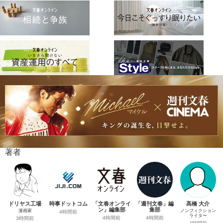
著者
ドリヤス工場
時事ドットコム
「文春オンライ
「週刊文春」編
髙橋 大介
ン」編集部
集部
漫画家
ノンフィクション
4時間前
ライター
4時間前
4時間前
3時間前