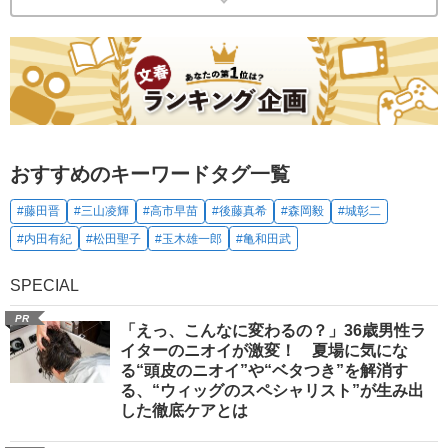
おすすめのキーワードタグ一覧
#藤田晋
#三山凌輝
#高市早苗
#後藤真希
#森岡毅
#城彰二
#内田有紀
#松田聖子
#玉木雄一郎
#亀和田武
SPECIAL
PR
「えっ、こんなに変わるの？」36歳男性ラ
イターのニオイが激変！ 夏場に気にな
る“頭皮のニオイ”や“ベタつき”を解消す
る、“ウィッグのスペシャリスト”が生み出
した徹底ケアとは