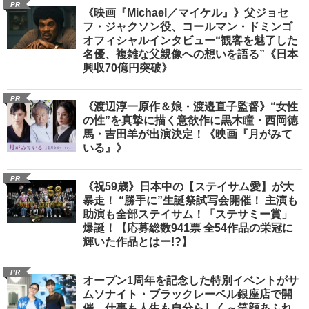
PR
《映画『Michael／マイケル』》父ジョセ
フ・ジャクソン役、コールマン・ドミンゴ
オフィシャルインタビュー“観客を魅了した
名優、複雑な父親像への想いを語る”《日本
興収70億円突破》
PR
《渡辺淳一原作＆娘・渡邉直子監督》“女性
の性”を真摯に描く意欲作に黒木瞳・西岡德
馬・吉田羊が出演決定！《映画『月がみて
いる』》
PR
《祝59歳》日本中の【ステイサム愛】が大
暴走！ “勝手に”生誕祭試写会開催！ 主演も
助演も全部ステイサム！「ステサミー賞」
爆誕！【応募総数941票 全54作品の栄冠に
輝いた作品とはー!?】
PR
オープン1周年を記念した特別イベントがサ
ムソナイト・ブラックレーベル銀座店で開
催 仕事も人生も自分らしく～笑顔あふれ