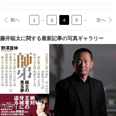
...
...
前へ
次へ
1
3
4
5
藤井聡太に関する最新記事の写真ギャラリー