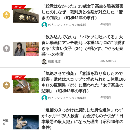
「殺意はなかった」19歳女子高生を強姦殺害
NEW
したのになぜ…裁判所と検察が対立した「驚
きの判決」（昭和42年の事件）
4時間前
鉄人ノンフィクション編集部
「飲み込んでない」「バケツに吐いてる」大
食い動画にアンチ殺到…体重46キロの“可愛す
ぎる”大食い女子（24）が明かす、“やらせ疑
惑”への本音
2026/08/01
徳重 龍徳
「気絶させて強姦」「意識を取り戻したので
NEW
殺害」遺体はスコップで埋められた…体重100
キロの巨漢男（25）に襲われた「女子高生の
悲劇」（昭和42年の事件）
4時間前
鉄人ノンフィクション編集部
「逮捕のきっかけは腐乱した男性遺体」わず
か1ヶ月半で8人殺害…お金持ちの子供が「日
4位
本最悪の殺人犯」になった理由（昭和40年の
4
事件）