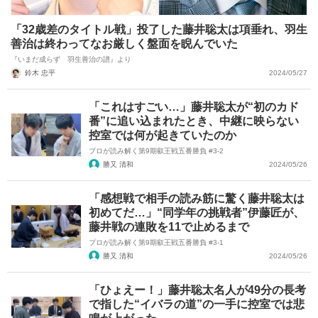
「32歳差のタイトル戦」投了した藤井聡太は項垂れ、羽生
善治は終わってなお厳しく盤面を睨んでいた
『いまだ成らず 羽生善治の譜』より
鈴木 忠平
2024/05/27
「これはすごい…」藤井聡太が“初のカド
番”に追い込まれたとき、中継に映らない
控室では何が起きていたのか
プロが読み解く第9期叡王戦五番勝負 #3-2
勝又 清和
2024/05/26
「感想戦で相手の読み筋に驚く藤井聡太は
初めてだ…」“同学年の挑戦者”伊藤匠が、
藤井戦の連敗を11で止めるまで
プロが読み解く第9期叡王戦五番勝負 #3-1
勝又 清和
2024/05/26
「ひょえー！」藤井聡太名人が49分の長考
で指した“イバラの道”の一手に控室では悲