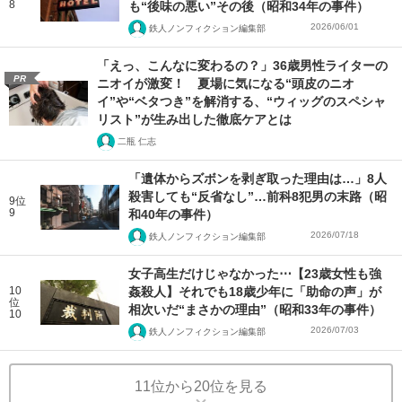
8
も“後味の悪い”その後（昭和34年の事件）
2026/06/01
鉄人ノンフィクション編集部
「えっ、こんなに変わるの？」36歳男性ライターの
PR
ニオイが激変！ 夏場に気になる“頭皮のニオ
イ”や“ベタつき”を解消する、“ウィッグのスペシャ
リスト”が生み出した徹底ケアとは
二瓶 仁志
「遺体からズボンを剥ぎ取った理由は…」8人
殺害しても“反省なし”…前科8犯男の末路（昭
9位
9
和40年の事件）
2026/07/18
鉄人ノンフィクション編集部
女子高生だけじゃなかった⋯【23歳女性も強
10
姦殺人】それでも18歳少年に「助命の声」が
位
相次いだ“まさかの理由”（昭和33年の事件）
10
2026/07/03
鉄人ノンフィクション編集部
11位から20位を見る