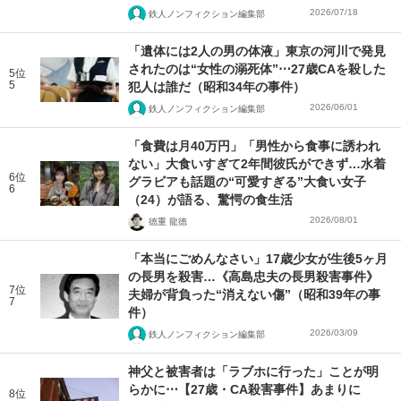
2026/07/18
鉄人ノンフィクション編集部
「遺体には2人の男の体液」東京の河川で発見
されたのは“女性の溺死体”⋯27歳CAを殺した
5位
5
犯人は誰だ（昭和34年の事件）
2026/06/01
鉄人ノンフィクション編集部
「食費は月40万円」「男性から食事に誘われ
ない」大食いすぎて2年間彼氏ができず…水着
6位
グラビアも話題の“可愛すぎる”大食い女子
6
（24）が語る、驚愕の食生活
2026/08/01
徳重 龍徳
「本当にごめんなさい」17歳少女が生後5ヶ月
の長男を殺害…《高島忠夫の長男殺害事件》
7位
夫婦が背負った“消えない傷”（昭和39年の事
7
件）
2026/03/09
鉄人ノンフィクション編集部
神父と被害者は「ラブホに行った」ことが明
らかに⋯【27歳・CA殺害事件】あまりに
8位