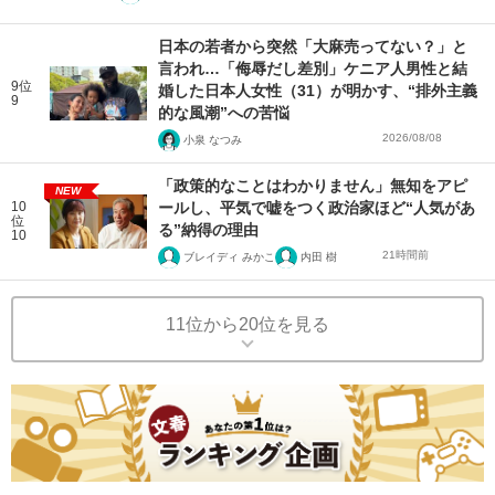
日本の若者から突然「大麻売ってない？」と
言われ…「侮辱だし差別」ケニア人男性と結
9位
婚した日本人女性（31）が明かす、“排外主義
9
的な風潮”への苦悩
2026/08/08
小泉 なつみ
「政策的なことはわかりません」無知をアピ
NEW
10
ールし、平気で嘘をつく政治家ほど“人気があ
位
る”納得の理由
10
21時間前
ブレイディ みかこ
内田 樹
11位から20位を見る