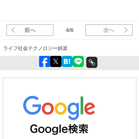
前へ
次へ
4/6
ライフ
社会
テクノロジー
娯楽