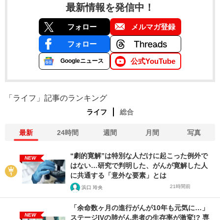
最新情報を発信中！
フォロー
メルマガ登録
フォロー
公式YouTube
Googleニュース
「ライフ」記事のランキング
ライフ
総合
最新
24時間
週間
月間
写真
“劇的寛解”は特別な人だけに起こった例外で
NEW
はない…研究で判明した、がんが寛解した人
に共通する「意外な要素」とは
21時間前
浜口 玲央
「余命数ヶ月の進行がんが10年も元気に…」
NEW
ステージIVの肺がん患者の生存率が激変!? 専