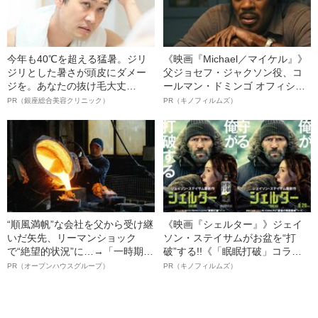
今年も40℃を超える猛暑。ジリ
《映画『Michael／マイケル』》
ジリとした暑さが頭皮にダメー
父ジョセフ・ジャクソン役、コ
ジを。あなたの抜け毛大丈
ールマン・ドミンゴ オフィシャ
夫！？
ルインタビュー“観客を魅了した
PR（銀座総合美容クリニック）
PR（キノフィルムズ）
名優、複雑な父親像への想いを
語る”《日本興収70億円突破》
“順風満帆”な会社を父から受け継
《映画『シェルター』》ジェイ
いだ矢先、リーマンショック
ソン・ステイサムがお盆を“打
で“絶望的状況”に…→「一時期は
破”する!!《「眠眠打破」コラ
納品3年待ち」のヒット商品を生
ボ》
PR（オープンハウスグループ）
PR（キノフィルムズ）
んで危機を脱した四代目社長が
明かす、“逆転の戦術”