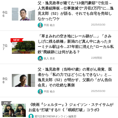
父・逸見政孝が建てた“13億円豪邸”で生活→
人気番組降板→仕事激減で“月収2万円”に…逸
6位
見太郎（52）が語る、それでも自宅を売却し
6
なかったワケ
2025/03/30
平田 裕介
「草まみれの空き地にレール跡が…」「さみ
NEW
しげに残る鉄橋」新潟のど真ん中にあったタ
7位
ーミナル駅は今…27年前に消えた“ローカル私
7
鉄”廃線跡には何がある？
22時間前
鼠入 昌史
父・逸見政孝（当時47歳）の胃がん発覚、医
者から「私の力ではどうにもできない」と…
8位
逸見太郎（52）が明かす、父親の「がん告白
8
会見」その壮絶な裏側
2025/03/30
平田 裕介
PR
《映画『シェルター』》ジェイソン・ステイサムが
お盆を“打破”する!!《「眠眠打破」コラボ》
週刊文春CINEMAオンライン編集部