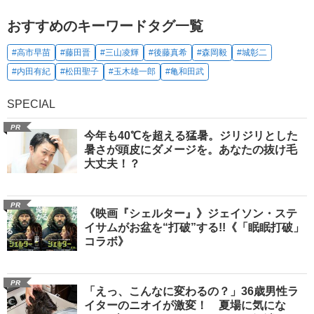
おすすめのキーワードタグ一覧
#高市早苗
#藤田晋
#三山凌輝
#後藤真希
#森岡毅
#城彰二
#内田有紀
#松田聖子
#玉木雄一郎
#亀和田武
SPECIAL
PR
今年も40℃を超える猛暑。ジリジリとした
暑さが頭皮にダメージを。あなたの抜け毛
大丈夫！？
PR
《映画『シェルター』》ジェイソン・ステ
イサムがお盆を“打破”する!!《「眠眠打破」
コラボ》
PR
「えっ、こんなに変わるの？」36歳男性ラ
イターのニオイが激変！ 夏場に気にな