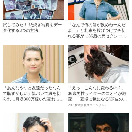
試してみた！ 紙焼き写真をデー
「なんで俺の酒が飲めねーんだ
タ化する3つの方法
よ！」と札束を投げつけブチ切
れる客が…36歳の元セクシー女
優経営者がとった行動とは？
「あんなやつと友達だったなん
「えっ、こんなに変わるの？」
て恥ずかしい」親バレで縁を切
36歳男性ライターのニオイが激
られ…月収300万稼いだ売れっ子
変！ 夏場に気になる“頭皮のニ
セクシー女優に“起こったこと”
オイ”や“ベタつき”を解消す
PR（株式会社スヴェンソン）
る、“ウィッグのスペシャリス
ト”が生み出した徹底ケアとは