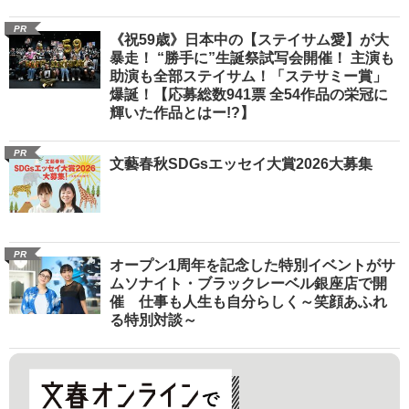
PR
《祝59歳》日本中の【ステイサム愛】が大
暴走！ “勝手に”生誕祭試写会開催！ 主演も
助演も全部ステイサム！「ステサミー賞」
爆誕！【応募総数941票 全54作品の栄冠に
輝いた作品とはー!?】
PR
文藝春秋SDGsエッセイ大賞2026大募集
PR
オープン1周年を記念した特別イベントがサ
ムソナイト・ブラックレーベル銀座店で開
催 仕事も人生も自分らしく～笑顔あふれ
る特別対談～