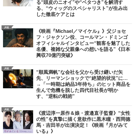
る“頭皮のニオイ”や“ベタつき”を解消す
る、“ウィッグのスペシャリスト”が生み出
した徹底ケアとは
PR
《映画『Michael／マイケル』》父ジョセ
フ・ジャクソン役、コールマン・ドミンゴ
オフィシャルインタビュー“観客を魅了した
名優、複雑な父親像への想いを語る”《日本
興収70億円突破》
PR
“順風満帆”な会社を父から受け継いだ矢
先、リーマンショックで“絶望的状況”に…
→「一時期は納品3年待ち」のヒット商品を
生んで危機を脱した四代目社長が明か
す、“逆転の戦術”
PR
《渡辺淳一原作＆娘・渡邉直子監督》“女性
の性”を真摯に描く意欲作に黒木瞳・西岡德
馬・吉田羊が出演決定！《映画『月がみて
いる』》