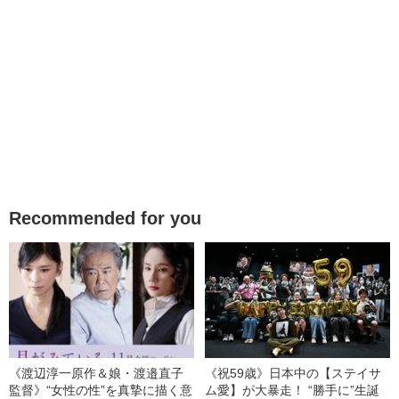
Recommended for you
《渡辺淳一原作＆娘・渡邉直子
《祝59歳》日本中の【ステイサ
監督》“女性の性”を真摯に描く意
ム愛】が大暴走！ “勝手に”生誕