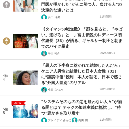
門医が明かした“がんに勝つ人、負ける人”の
決定的な違いとは
21時間前
浜口 玲央
《タイマン50戦無敗》「顔を見ると、『やば
い。逃げろ』と…」富山伝説のレディース初
代総長（36）が語る、ギャルサー制圧と朝ま
でのバイク暴走
2026/08/01
平田 裕介
「黒人の下半身に惹かれて結婚したんだろ」
ケニア人男性と結婚した日本人女性（31）
4位
に“誹謗中傷”殺到…本人が語る、日本で感じ
4
る“外国人差別”のリアル
2026/08/08
小泉 なつみ
“システムそのものの悪を疑わない人々”が陥
NEW
る罠とは？ テックの加速主義に抵抗し、“待
5位
5
つ”豊かさを取り戻す
21時間前
ブレイディ みかこ
内田 樹