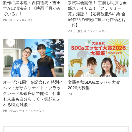
欲作に黒木瞳・西岡德馬・吉田
祭試写会開催！ 主演も助演も全
羊が出演決定！《映画『月がみ
部ステイサム！「ステサミー
ている』》
賞」爆誕！【応募総数941票 全
54作品の栄冠に輝いた作品とは
PR（キノフィルムズ）
ー!?】
PR（（株）キノフィルムズ）
オープン1周年を記念した特別イ
文藝春秋SDGsエッセイ大賞
ベントがサムソナイト・ブラッ
2026大募集
クレーベル銀座店で開催 仕事
PR
も人生も自分らしく～笑顔あふ
れる特別対談～
PR（サムソナイト・ジャパン）