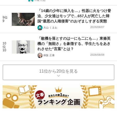
「14歳の少年に挿入を…」性器に火をつけ脅
迫、少女達はモップで…657人が死亡した韓
9位
9
国“最悪の人権侵害”のおぞましすぎる実態
2026/08/07
大山 くまお
「敵機を落とすのは一にも二にも…」東條英
10
機の「無能さ」を象徴する、学生たちをあき
位
れさせた“言葉”とは？
10
2026/08/08
保阪 正康
11位から20位を見る