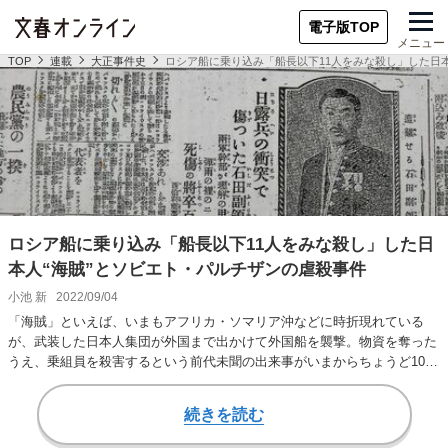
電子版TOP
メニュー
TOP
連載
大正事件史
ロシア船に乗り込み「船長以下11人をみな殺し」した日
ロシア船に乗り込み「船長以下11人をみな殺し」した日
本人“海賊”とソビエト・パルチザンの虐殺事件
小池 新
2022/09/04
「海賊」といえば、いまもアフリカ・ソマリア沖などに時折現れている
が、武装した日本人集団が外国まで出かけて外国船を襲撃。物資を奪った
うえ、乗組員を殺害するという前代未聞の出来事がいまからちょうど100
年前に起きていたこ…
続きを読む