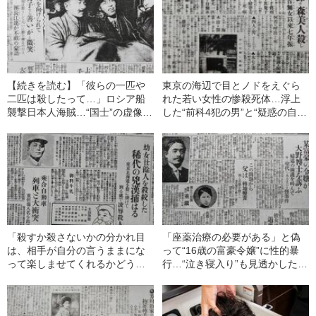
【続きを読む】「彼らの一匹や
東京の海辺で目とノドをえぐら
二匹は殺したって…」ロシア船
れた若い女性の惨殺死体…浮上
襲撃日本人海賊…“国士”の虚像を
した“前科4犯の男”と“疑惑の自
背負った男の末路
供”――2022年上半期BEST5
「殺すか殺さないかの分かれ目
「座薬治療の必要がある」と偽
は、相手が自分の言うままにな
って“16歳の富豪令嬢”に性的暴
って楽しませてくれるかどう
行…“泣き寝入り”も見透かしたエ
か」空前の連続少女暴行殺人“吹
リート医師の“卑劣な堕胎工
上佐太郎事件”とは
作”――大正事件史