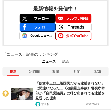
最新情報を発信中！
フォロー
メルマガ登録
フォロー
公式YouTube
Googleニュース
「ニュース」記事のランキング
ニュース
総合
最新
24時間
週間
月間
写真
「飯塚幸三は上級国民だから逮捕されない」
は間違いだった…《池袋暴走事故》警視庁幹
部が「自民党議員」に呼び出されても逮捕を
見送った理由
2026/08/08
守田 哲