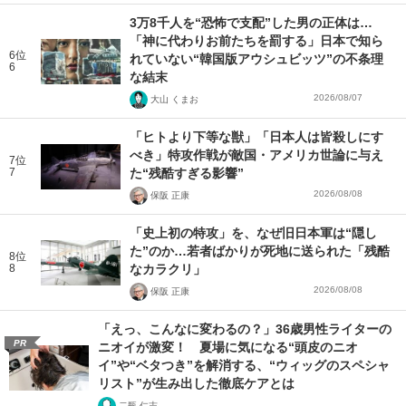
3万8千人を“恐怖で支配”した男の正体は…
「神に代わりお前たちを罰する」日本で知ら
6位
れていない“韓国版アウシュビッツ”の不条理
6
な結末
2026/08/07
大山 くまお
「ヒトより下等な獣」「日本人は皆殺しにす
べき」特攻作戦が敵国・アメリカ世論に与え
7位
7
た“残酷すぎる影響”
2026/08/08
保阪 正康
「史上初の特攻」を、なぜ旧日本軍は“隠し
た”のか…若者ばかりが死地に送られた「残酷
8位
8
なカラクリ」
2026/08/08
保阪 正康
「えっ、こんなに変わるの？」36歳男性ライターの
PR
ニオイが激変！ 夏場に気になる“頭皮のニオ
イ”や“ベタつき”を解消する、“ウィッグのスペシャ
リスト”が生み出した徹底ケアとは
二瓶 仁志