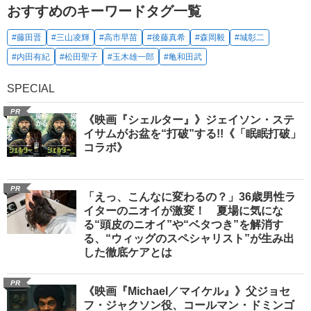
おすすめのキーワードタグ一覧
#藤田晋
#三山凌輝
#高市早苗
#後藤真希
#森岡毅
#城彰二
#内田有紀
#松田聖子
#玉木雄一郎
#亀和田武
SPECIAL
PR
《映画『シェルター』》ジェイソン・ステ
イサムがお盆を“打破”する!!《「眠眠打破」
コラボ》
PR
「えっ、こんなに変わるの？」36歳男性ラ
イターのニオイが激変！ 夏場に気にな
る“頭皮のニオイ”や“ベタつき”を解消す
る、“ウィッグのスペシャリスト”が生み出
した徹底ケアとは
PR
《映画『Michael／マイケル』》父ジョセ
フ・ジャクソン役、コールマン・ドミンゴ