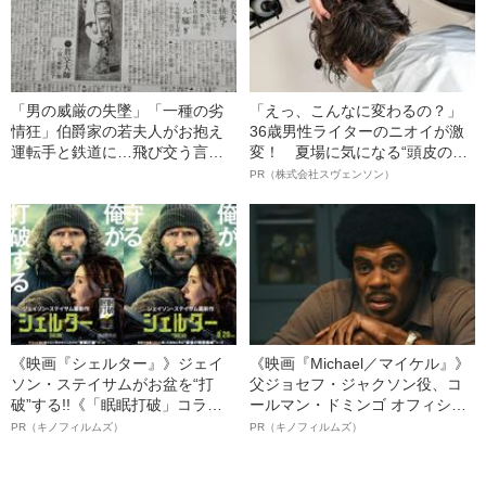
「男の威厳の失墜」「一種の劣
「えっ、こんなに変わるの？」
情狂」伯爵家の若夫人がお抱え
36歳男性ライターのニオイが激
運転手と鉄道に…飛び交う言葉
変！ 夏場に気になる“頭皮のニ
が浮き彫りにするもの
オイ”や“ベタつき”を解消す
PR（株式会社スヴェンソン）
る、“ウィッグのスペシャリス
ト”が生み出した徹底ケアとは
《映画『シェルター』》ジェイ
《映画『Michael／マイケル』》
ソン・ステイサムがお盆を“打
父ジョセフ・ジャクソン役、コ
破”する!!《「眠眠打破」コラ
ールマン・ドミンゴ オフィシャ
ボ》
ルインタビュー“観客を魅了した
PR（キノフィルムズ）
PR（キノフィルムズ）
名優、複雑な父親像への想いを
語る”《日本興収70億円突破》