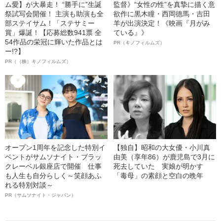
ム愛】が大暴走！ “勝手に”生誕
監督》“女性の性”を真摯に描く意
祭試写会開催！ 主演も助演も全
欲作に黒木瞳・西岡德馬・吉田
部ステイサム！「ステサミー
羊が出演決定！《映画『月がみ
賞」爆誕！【応募総数941票 全
ている』》
54作品の栄冠に輝いた作品とは
PR（キノフィルムズ）
ー!?】
PR（（株）キノフィルムズ）
オープン1周年を記念した特別イ
【独自】昭和の大女優・小川真
ベントがサムソナイト・ブラッ
由美（享年86）が鹿児島で3月に
クレーベル銀座店で開催 仕事
死去していた 実娘が明かす
も人生も自分らしく～笑顔あふ
「毒母」の素顔と空白の晩年
れる特別対談～
PR（サムソナイト・ジャパン）