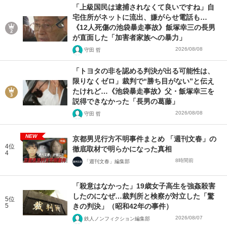
「上級国民は逮捕されなくて良いですね」自
宅住所がネットに流出、嫌がらせ電話も…
《12人死傷の池袋暴走事故》飯塚幸三の長男
が直面した「加害者家族への暴力」
2026/08/08
守田 哲
「トヨタの非を認める判決が出る可能性は、
限りなくゼロ」裁判で“勝ち目がない”と伝え
たけれど…《池袋暴走事故》父・飯塚幸三を
説得できなかった「長男の葛藤」
2026/08/08
守田 哲
NEW
京都男児行方不明事件まとめ 「週刊文春」の
4位
徹底取材で明らかになった真相
4
8時間前
「週刊文春」編集部
「殺意はなかった」19歳女子高生を強姦殺害
したのになぜ…裁判所と検察が対立した「驚
5位
5
きの判決」（昭和42年の事件）
2026/08/07
鉄人ノンフィクション編集部