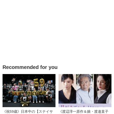
Recommended for you
《祝59歳》日本中の【ステイサ
《渡辺淳一原作＆娘・渡邉直子