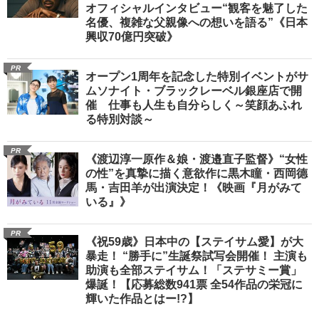
オフィシャルインタビュー“観客を魅了した
名優、複雑な父親像への想いを語る”《日本
興収70億円突破》
PR
オープン1周年を記念した特別イベントがサ
ムソナイト・ブラックレーベル銀座店で開
催 仕事も人生も自分らしく～笑顔あふれ
る特別対談～
PR
《渡辺淳一原作＆娘・渡邉直子監督》“女性
の性”を真摯に描く意欲作に黒木瞳・西岡德
馬・吉田羊が出演決定！《映画『月がみて
いる』》
PR
《祝59歳》日本中の【ステイサム愛】が大
暴走！ “勝手に”生誕祭試写会開催！ 主演も
助演も全部ステイサム！「ステサミー賞」
爆誕！【応募総数941票 全54作品の栄冠に
輝いた作品とはー!?】