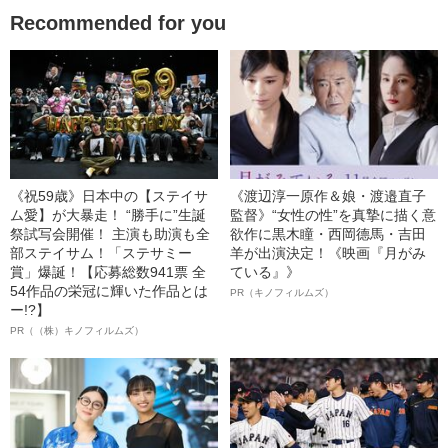
Recommended for you
《祝59歳》日本中の【ステイサ
《渡辺淳一原作＆娘・渡邉直子
ム愛】が大暴走！ “勝手に”生誕
監督》“女性の性”を真摯に描く意
祭試写会開催！ 主演も助演も全
欲作に黒木瞳・西岡德馬・吉田
部ステイサム！「ステサミー
羊が出演決定！《映画『月がみ
賞」爆誕！【応募総数941票 全
ている』》
54作品の栄冠に輝いた作品とは
PR（キノフィルムズ）
ー!?】
PR（（株）キノフィルムズ）