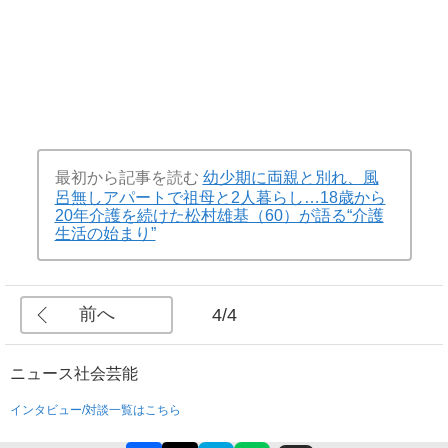
最初から記事を読む
幼少期に両親と別れ、風
呂無しアパートで祖母と2人暮らし…18歳から
20年介護を続けた松村雄基（60）が語る“介護
生活の始まり”
前へ
4/4
ニュース
社会
芸能
インタビュー/対談一覧はこちら