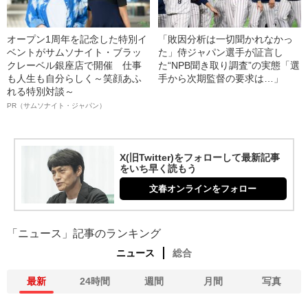
オープン1周年を記念した特別イ
「敗因分析は一切聞かれなかっ
ベントがサムソナイト・ブラッ
た」侍ジャパン選手が証言し
クレーベル銀座店で開催 仕事
た“NPB聞き取り調査”の実態「選
も人生も自分らしく～笑顔あふ
手から次期監督の要求は…」
れる特別対談～
PR（サムソナイト・ジャパン）
X(旧Twitter)をフォローして最新記事
をいち早く読もう
文春オンラインをフォロー
「ニュース」記事のランキング
ニュース
総合
最新
24時間
週間
月間
写真