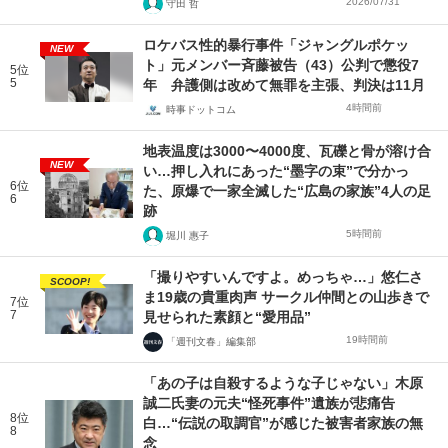
2026/07/31
守田 哲
ロケバス性的暴行事件「ジャングルポケッ
NEW
ト」元メンバー斉藤被告（43）公判で懲役7
5位
5
年 弁護側は改めて無罪を主張、判決は11月
4時間前
時事ドットコム
地表温度は3000〜4000度、瓦礫と骨が溶け合
NEW
い…押し入れにあった“墨字の束”で分かっ
6位
た、原爆で一家全滅した“広島の家族”4人の足
6
跡
5時間前
堀川 惠子
「撮りやすいんですよ。めっちゃ…」悠仁さ
SCOOP!
ま19歳の貴重肉声 サークル仲間との山歩きで
7位
7
見せられた素顔と“愛用品”
19時間前
「週刊文春」編集部
「あの子は自殺するような子じゃない」木原
誠二氏妻の元夫“怪死事件”遺族が悲痛告
8位
白…“伝説の取調官”が感じた被害者家族の無
8
念