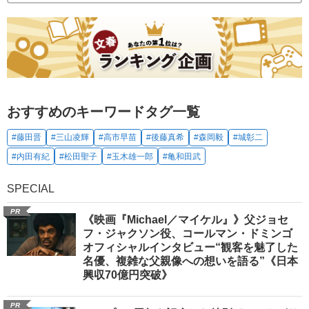
おすすめのキーワードタグ一覧
#藤田晋
#三山凌輝
#高市早苗
#後藤真希
#森岡毅
#城彰二
#内田有紀
#松田聖子
#玉木雄一郎
#亀和田武
SPECIAL
PR
《映画『Michael／マイケル』》父ジョセ
フ・ジャクソン役、コールマン・ドミンゴ
オフィシャルインタビュー“観客を魅了した
名優、複雑な父親像への想いを語る”《日本
興収70億円突破》
PR