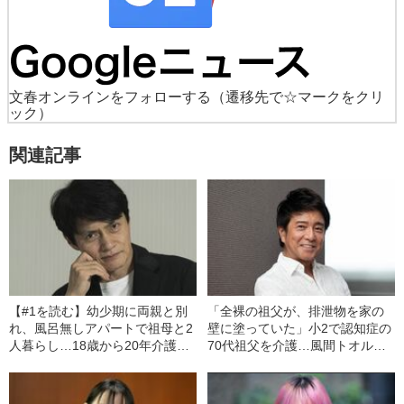
文春オンラインをフォローする
（遷移先で☆マークをクリ
ック）
関連記事
【#1を読む】幼少期に両親と別
「全裸の祖父が、排泄物を家の
れ、風呂無しアパートで祖母と2
壁に塗っていた」小2で認知症の
人暮らし…18歳から20年介護を
70代祖父を介護…風間トオル
続けた松村雄基（60）が語る“介
（61）が振り返る“ヤングケアラ
護生活の始まり”
ー時代”