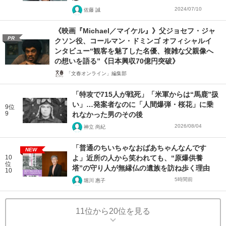
2024/07/10
佐藤 誠
《映画『Michael／マイケル』》父ジョセフ・ジャ
PR
クソン役、コールマン・ドミンゴ オフィシャルイ
ンタビュー“観客を魅了した名優、複雑な父親像へ
の想いを語る”《日本興収70億円突破》
「文春オンライン」編集部
「特攻で715人が戦死」「米軍からは“馬鹿”扱
い」…発案者なのに「人間爆弾・桜花」に乗
9位
9
れなかった男のその後
2026/08/04
神立 尚紀
「普通のちいちゃなおばあちゃんなんです
NEW
10
よ」近所の人から笑われても、“原爆供養
位
塔”の守り人が無縁仏の遺族を訪ね歩く理由
10
5時間前
堀川 惠子
11位から20位を見る