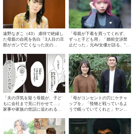
遠野なぎこ（43） 虐待で絶縁し
「母親が下着を買ってくれず、
た母親の自死を告白「3人目の旦
ずっと子ども用」「婚前交渉禁
那がガンで亡くなった次の
止だった」元AV女優が語る、“機
日…」
能不全家庭”で育った苦悩
「夫の浮気を疑う母親が、子ど
「母がコンセントの穴にケチャ
もに会社まで見に行かせて…」
ップを」「怪物と戦っているよ
家事や家族の世話に追われる、
うで眠っていてくれと」ヤング
ヤングケアラーの“壮絶な実態”
ケアラーだった徳井健太を救っ
た、千鳥ノブの“衝撃的な一言”