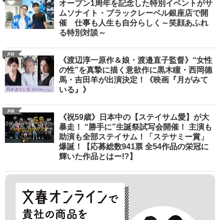
オープン1周年を記念した特別イベントがサ
ムソナイト・ブラックレーベル銀座店で開
催 仕事も人生も自分らしく～笑顔あふれ
る特別対談～
PR
《渡辺淳一原作＆娘・渡邉直子監督》“女性
の性”を真摯に描く意欲作に黒木瞳・西岡德
馬・吉田羊が出演決定！《映画『月がみて
いる』》
PR
《祝59歳》日本中の【ステイサム愛】が大
暴走！ “勝手に”生誕祭試写会開催！ 主演も
助演も全部ステイサム！「ステサミー賞」
爆誕！【応募総数941票 全54作品の栄冠に
輝いた作品とはー!?】