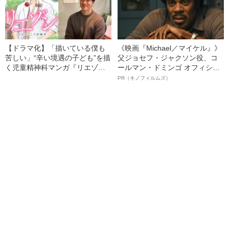
【ドラマ化】「描いている僕も
《映画『Michael／マイケル』》
苦しい」“辛い境遇の子ども”を描
父ジョセフ・ジャクソン役、コ
く児童精神科マンガ『リエゾ
ールマン・ドミンゴ オフィシャ
ン』作者の使命感《児童虐待、
ルインタビュー“観客を魅了した
PR（キノフィルムズ）
ヤングケアラー、知的障害、親
名優、複雑な父親像への想いを
子の死別…》
語る”《日本興収70億円突破》