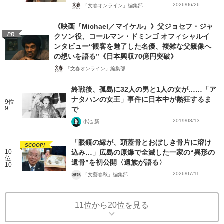
2026/06/26
「文春オンライン」編集部
《映画『Michael／マイケル』》父ジョセフ・ジャ
PR
クソン役、コールマン・ドミンゴ オフィシャルイ
ンタビュー“観客を魅了した名優、複雑な父親像へ
の想いを語る”《日本興収70億円突破》
「文春オンライン」編集部
終戦後、孤島に32人の男と1人の女が……「ア
ナタハンの女王」事件に日本中が熱狂するま
9位
9
で
2019/08/13
小池 新
「眼鏡の縁が、頭蓋骨とおぼしき骨片に溶け
SCOOP!
10
込み…」広島の原爆で全滅した一家の“異形の
位
遺骨”を初公開〈遺族が語る〉
10
2026/07/11
「文藝春秋」編集部
11位から20位を見る