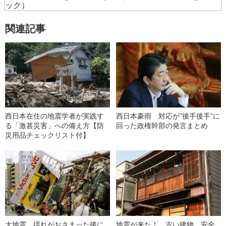
ック）
関連記事
西日本在住の地震学者が実践す
西日本豪雨 対応が”後手後手”に
る「激甚災害」への備え方【防
回った政権幹部の発言まとめ
災用品チェックリスト付】
大地震 揺れがおさまった後に
地震が来た！ 古い建物、安全