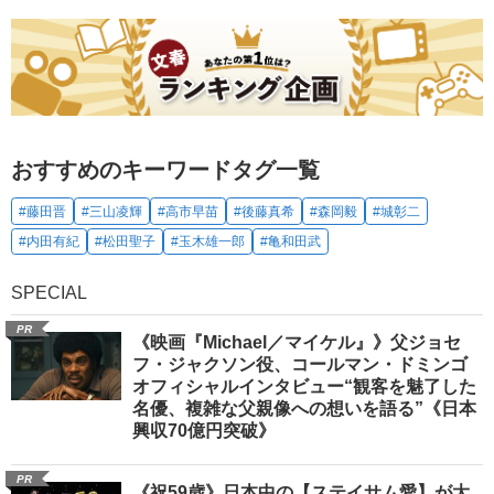
おすすめのキーワードタグ一覧
#藤田晋
#三山凌輝
#高市早苗
#後藤真希
#森岡毅
#城彰二
#内田有紀
#松田聖子
#玉木雄一郎
#亀和田武
SPECIAL
PR
《映画『Michael／マイケル』》父ジョセ
フ・ジャクソン役、コールマン・ドミンゴ
オフィシャルインタビュー“観客を魅了した
名優、複雑な父親像への想いを語る”《日本
興収70億円突破》
PR
《祝59歳》日本中の【ステイサム愛】が大