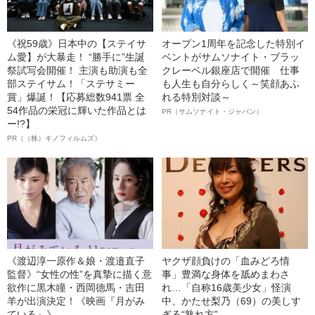
《祝59歳》日本中の【ステイサ
オープン1周年を記念した特別イ
ム愛】が大暴走！ “勝手に”生誕
ベントがサムソナイト・ブラッ
祭試写会開催！ 主演も助演も全
クレーベル銀座店で開催 仕事
部ステイサム！「ステサミー
も人生も自分らしく～笑顔あふ
賞」爆誕！【応募総数941票 全
れる特別対談～
54作品の栄冠に輝いた作品とは
PR（サムソナイト・ジャパン）
ー!?】
PR（（株）キノフィルムズ）
《渡辺淳一原作＆娘・渡邉直子
ヤクザ顔負けの「血みどろ情
監督》“女性の性”を真摯に描く意
事」豊満な身体を舐めまわさ
欲作に黒木瞳・西岡德馬・吉田
れ…「自称16歳美少女」怪演
羊が出演決定！《映画『月がみ
中、かたせ梨乃（69）の美しす
ている』》
ぎる“熟れ方”