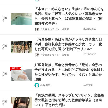
「本当にごめんなさい」生後5ヵ月の赤ん坊を
風呂に沈めて殺害…人気タレント高島忠夫か
5位
ら「長男を奪った」17歳家政婦の闇深さ（昭
5
和39年の事件）
2026/03/13
「文春オンライン」編集部
〈写真多数〉あばら骨がクッキリ浮き出た日
本兵、強制収容所で体操する少女…カラー化
6位
6
した写真で振り返る“戦時下のリアル”
2022/08/15
「文春オンライン」編集部
妊娠発覚後、医者と義母から「絶対に奇形の
NEW
子がうまれる」と…9歳で“広島原爆”を体験し
7位
た女性が明かす、それでも「うむ」と決めた
7
理由
12時間前
小山 美砂
「判決の瞬間、スキップしてVサイン」交際相
手の乳首と指を切断した佐藤紗希被告（当時
8位
8
23）に下された判決