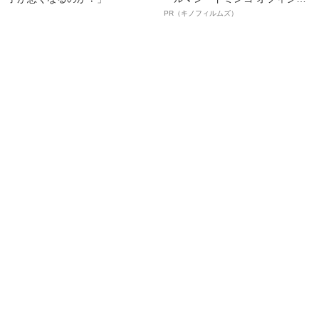
ルインタビュー“観客を魅了した
PR（キノフィルムズ）
名優、複雑な父親像への想いを
語る”《日本興収70億円突破》