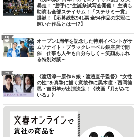
暴走！ “勝手に”生誕祭試写会開催！ 主演も
助演も全部ステイサム！「ステサミー賞」
爆誕！【応募総数941票 全54作品の栄冠に
輝いた作品とはー!?】
PR
オープン1周年を記念した特別イベントがサ
ムソナイト・ブラックレーベル銀座店で開
催 仕事も人生も自分らしく～笑顔あふれ
る特別対談～
PR
《渡辺淳一原作＆娘・渡邉直子監督》“女性
の性”を真摯に描く意欲作に黒木瞳・西岡德
馬・吉田羊が出演決定！《映画『月がみて
いる』》