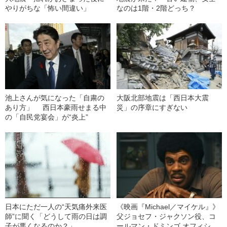
やりがちな「怖い間違い」
なのは1階・2階どっち？
池上さんが気になった「自粛の
大阪北部地震は「西日本大震
あり方」 西日本豪雨せまる中
災」の序章にすぎない
の「自民党宴会」が“炎上”
日本にただ一人の“天気痛外来医
《映画『Michael／マイケル』》
師”に聞く「どうして雨の日は調
父ジョセフ・ジャクソン役、コ
子が悪くなるのか？」
ールマン・ドミンゴ オフィシャ