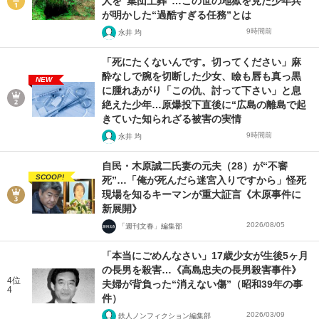
人を“集団土葬”…この世の地獄を見た少年兵
が明かした“過酷すぎる任務”とは
9時間前
永井 均
「死にたくないんです。切ってください」麻
酔なしで腕を切断した少女、瞼も唇も真っ黒
NEW
に腫れあがり「この仇、討って下さい」と息
絶えた少年…原爆投下直後に“広島の離島で起
きていた知られざる被害の実情
9時間前
永井 均
自民・木原誠二氏妻の元夫（28）が“不審
SCOOP!
死”…「俺が死んだら迷宮入りですから」怪死
現場を知るキーマンが重大証言《木原事件に
新展開》
2026/08/05
「週刊文春」編集部
「本当にごめんなさい」17歳少女が生後5ヶ月
の長男を殺害…《高島忠夫の長男殺害事件》
4位
夫婦が背負った“消えない傷”（昭和39年の事
4
件）
2026/03/09
鉄人ノンフィクション編集部