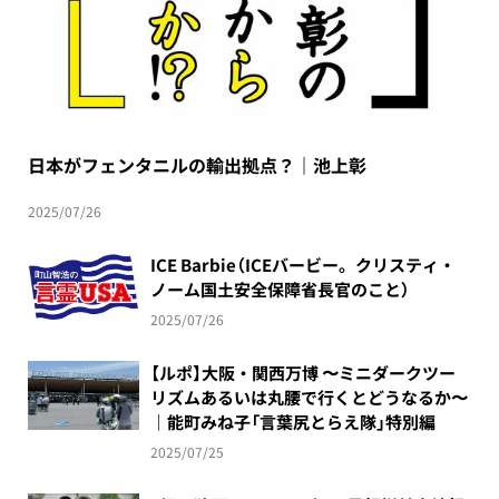
日本がフェンタニルの輸出拠点？｜池上彰
2025/07/26
ICE Barbie（ICEバービー。クリスティ・
ノーム国土安全保障省長官のこと）
2025/07/26
【ルポ】大阪・関西万博 〜ミニダークツー
リズムあるいは丸腰で行くとどうなるか〜
｜能町みね子「言葉尻とらえ隊」特別編
2025/07/25