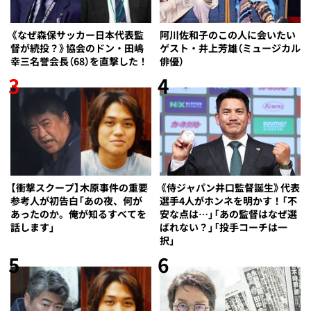
《なぜ森保サッカー日本代表監
阿川佐和子のこの人に会いたい
督が続投？》協会のドン・田嶋
ゲスト・井上芳雄（ミュージカル
幸三名誉会長（68）を直撃した！
俳優）
3
4
【衝撃スクープ】木原事件の重要
《侍ジャパン井口監督誕生》代表
参考人が初告白「あの夜、何が
選手4人がホンネを明かす！「不
あったのか。俺が知るすべてを
安な点は…」「あの監督はなぜ選
話します」
ばれない？」「投手コーチは一
択」
5
6