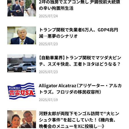
2坪の独房でエアコン無し 尹錫悦前大統領
の辛い拘置所生活
2025/07/24
トランプ関税で失業者6万人、GDP4兆円
減…悪夢のシナリオ
2025/07/23
【自動車業界】トランプ関税でマツダ大ピン
チ、スズキ快走、王者トヨタはどうなる？
2025/07/23
Alligator Alcatraz（アリゲーター・アルカ
トラズ。フロリダの移民収容所）
2025/07/19
河野太郎が両陛下モンゴル訪問で“大ヒン
シュク事件”を起こしていた！《機内食、
晩餐会のメニューをXに投稿し…》