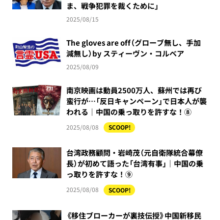
ま、戦争犯罪を裁くために」
2025/08/15
The gloves are off（グローブ無し、手加
減無し）by スティーヴン・コルベア
2025/08/09
南京映画は動員2500万人、蘇州では再び
蛮行が…「反日キャンペーン」で日本人が襲
われる｜中国の乗っ取りを許すな！⑧
2025/08/08
SCOOP!
台湾政務顧問・岩崎茂（元自衛隊統合幕僚
長）が初めて語った「台湾有事」｜中国の乗
っ取りを許すな！⑨
2025/08/08
SCOOP!
《移住ブローカーが裏技伝授》中国新移民