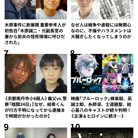
木原事件に新展開 重要参考人が
なぜ人は戦争や虐殺には無関心
初告白「木原誠二・元副長官の
なのに、不倫やハラスメントは
妻から前夫の怪死現場に呼びだ
大騒ぎしたくなってしまうのか
された」
7
8
《京都南丹市小6殺人》義父vs.警
映画「ブルーロック」蜂楽廻、凪
察「暗闘24日」【なぜ、結希くん
誠士郎、糸師凛、士道龍聖、絵
が行方不明になってから逮捕ま
心甚八のキャストが続々判明！
で時間がかかったのか】
《主演＆ヒロインに続き…》
9
10