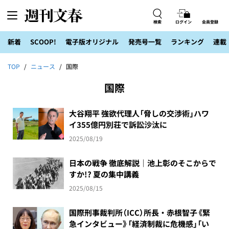
検索
ログイン
会員登録
新着
SCOOP!
電子版オリジナル
発売号一覧
ランキング
連載
TOP
ニュース
国際
国際
大谷翔平 強欲代理人「脅しの交渉術」ハワ
イ355億円別荘で訴訟沙汰に
2025/08/19
日本の戦争 徹底解説｜池上彰のそこからで
すか!? 夏の集中講義
2025/08/15
国際刑事裁判所（ICC）所長・赤根智子《緊
急インタビュー》「経済制裁に危機感」「い