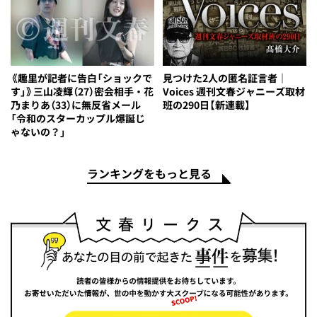
《趣里が記者に告白「ショックで
見つけた2人の匿名証言者｜
す」》三山凌輝（27）密会相手・花
Voices 週刊文春ジャニーズ取材
乃まりあ（33）に無反省メール
班の290日【新連載】
「令和のスターカップル爆誕じ
ゃないの？」
ランキングをもっと見る