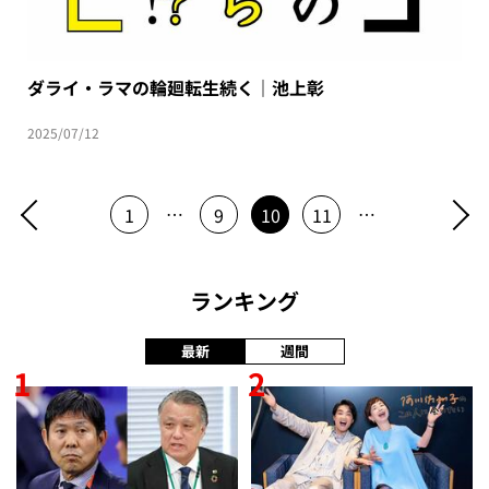
ダライ・ラマの輪廻転生続く｜池上彰
2025/07/12
…
…
1
9
10
11
ランキング
最新
週間
1
2