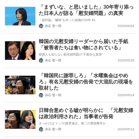
「まずいな、と思いました」30年寄り添っ
た日本人が語る「慰安婦問題」の真実
「挺対協」”嫌韓”を作った組織の30年 #1
赤石 晋一郎
2020/06/04
韓国の元慰安婦リーダーから届いた手紙
「被害者たちは食い物にされている」
韓国人も知らない慰安婦問題の“不都合な真実”
赤石 晋一郎
2020/05/20
「韓国民に謝罪しろ」「水曜集会はやめ
ろ」有名元慰安婦の告発で大混乱の現場を
取材した
赤石 晋一郎
2020/05/14
日韓合意めぐる嘘が明らかに 「元慰安婦
は政治利用された」当事者が告発
きっかけは“ドン”の政界進出、第二の曺国事件か
赤石 晋一郎
2020/05/13