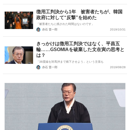
徴用工判決から1年 被害者たちが、韓国
政府に対して“反撃”を始めた
「被害者たちに残された時間はないのです」
赤石 晋一郎
2019/10/31
きっかけは徴用工判決ではなく、平昌五
輪……GSOMIAを破棄した文在寅の思考と
は？
「38度線を対馬沖まで南下させよう」という主張も
赤石 晋一郎
2019/08/28