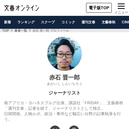
電子版TOP
メニュー
新着
ランキング
スクープ
コミック
週刊文春
文藝春秋
CIN
TOP
著者一覧
赤石 晋一郎 プロフィール
赤石 晋一郎
あかいし しんいちろう
ジャーナリスト
南アフリカ・ヨハネスブルグ出身。講談社「FRIDAY」、
文藝春秋
「週刊文春」記者を経て、ジャーナリストとして独立。
日韓関係、人物ルポ、政治・
事件など幅広い分野の記事執筆を行
う。