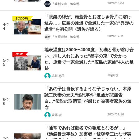
2026/08/04
「週刊文春」編集部
「眼鏡の縁が、頭蓋骨とおぼしき骨片に溶け
SCOOP!
込み…」広島の原爆で全滅した一家の“異形の
4位
4
遺骨”を初公開〈遺族が語る〉
2026/07/11
「文藝春秋」編集部
地表温度は3000〜4000度、瓦礫と骨が溶け合
NEW
い…押し入れにあった“墨字の束”で分かっ
5位
た、原爆で一家全滅した“広島の家族”4人の足
5
跡
1時間前
堀川 惠子
「あの子は自殺するような子じゃない」木原
誠二氏妻の元夫“怪死事件”遺族が悲痛告
6位
白…“伝説の取調官”が感じた被害者家族の無
6
念
2024/07/10
佐藤 誠
「通常であれば匿名での報道となるが…」
《池袋暴走事故》加害者・飯塚幸三はなぜ実
7位