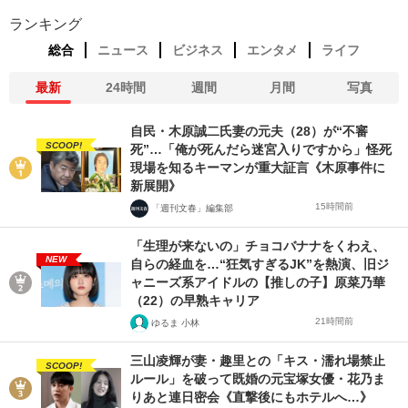
ランキング
総合
ニュース
ビジネス
エンタメ
ライフ
最新
24時間
週間
月間
写真
自民・木原誠二氏妻の元夫（28）が“不審
SCOOP!
死”…「俺が死んだら迷宮入りですから」怪死
現場を知るキーマンが重大証言《木原事件に
新展開》
15時間前
「週刊文春」編集部
「生理が来ないの」チョコバナナをくわえ、
NEW
自らの経血を…“狂気すぎるJK”を熱演、旧ジ
ャニーズ系アイドルの【推しの子】原菜乃華
（22）の早熟キャリア
21時間前
ゆるま 小林
三山凌輝が妻・趣里との「キス・濡れ場禁止
SCOOP!
ルール」を破って既婚の元宝塚女優・花乃ま
りあと連日密会《直撃後にもホテルへ…》