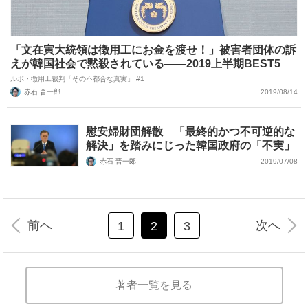
「文在寅大統領は徴用工にお金を渡せ！」被害者団体の訴
えが韓国社会で黙殺されている――2019上半期BEST5
ルポ・徴用工裁判「その不都合な真実」 #1
赤石 晋一郎
2019/08/14
慰安婦財団解散 「最終的かつ不可逆的な
解決」を踏みにじった韓国政府の「不実」
赤石 晋一郎
2019/07/08
前へ
次へ
1
2
3
著者一覧を見る