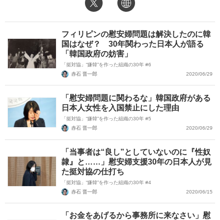
website
X（旧Twitter）
フィリピンの慰安婦問題は解決したのに韓
国はなぜ？ 30年関わった日本人が語る
「韓国政府の妨害」
「挺対協」“嫌韓”を作った組織の30年 #6
赤石 晋一郎
2020/06/29
「慰安婦問題に関わるな」韓国政府がある
日本人女性を入国禁止にした理由
「挺対協」“嫌韓”を作った組織の30年 #5
赤石 晋一郎
2020/06/29
「当事者は“良し”としていないのに『性奴
隷』と……」慰安婦支援30年の日本人が見
た挺対協の仕打ち
「挺対協」“嫌韓”を作った組織の30年 #4
赤石 晋一郎
2020/06/15
「お金をあげるから事務所に来なさい」慰