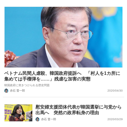
ベトナム民間人虐殺、韓国政府提訴へ 「村人を1カ所に
集めては手榴弾を……」残虐な加害の実態
韓国政府に突きつけられる歴史問題
赤石 晋一郎
2020/04/30
慰安婦支援団体代表が韓国選挙に与党から
出馬へ 突然の政界転身の理由
赤石 晋一郎
2020/03/29