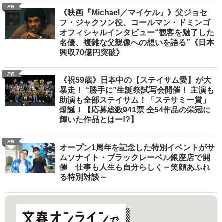
PR
《映画『Michael／マイケル』》父ジョセ
フ・ジャクソン役、コールマン・ドミンゴ
オフィシャルインタビュー“観客を魅了した
名優、複雑な父親像への想いを語る”《日本
興収70億円突破》
PR
《祝59歳》日本中の【ステイサム愛】が大
暴走！ “勝手に”生誕祭試写会開催！ 主演も
助演も全部ステイサム！「ステサミー賞」
爆誕！【応募総数941票 全54作品の栄冠に
輝いた作品とはー!?】
PR
オープン1周年を記念した特別イベントがサ
ムソナイト・ブラックレーベル銀座店で開
催 仕事も人生も自分らしく～笑顔あふれ
る特別対談～