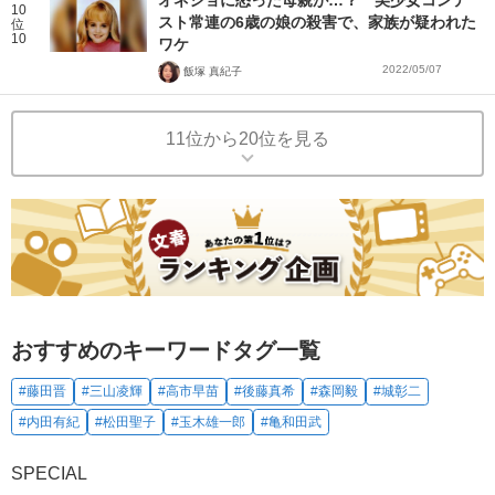
10
スト常連の6歳の娘の殺害で、家族が疑われた
位
10
ワケ
2022/05/07
飯塚 真紀子
11位から20位を見る
おすすめのキーワードタグ一覧
#藤田晋
#三山凌輝
#高市早苗
#後藤真希
#森岡毅
#城彰二
#内田有紀
#松田聖子
#玉木雄一郎
#亀和田武
SPECIAL