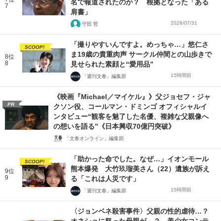
名で報道されたのか？ 根拠となった「ある
7
肩書」
2026/07/31
守田 哲
「撮りやすいんですよ。めっちゃ…」悠仁さ
SCOOP!
ま19歳の貴重肉声 サークル仲間との山歩きで
8位
8
見せられた素顔と“愛用品”
15時間前
「週刊文春」編集部
《映画『Michael／マイケル』》父ジョセフ・ジャ
PR
クソン役、コールマン・ドミンゴ オフィシャルイ
ンタビュー“観客を魅了した名優、複雑な父親像へ
の想いを語る”《日本興収70億円突破》
「文春オンライン」編集部
「助かった命でした。なぜ…」イオンモール
SCOOP!
熊本爆発 大竹玖瑠美さん（22）遺族が訴え
9位
9
る「これは人災です」
15時間前
「週刊文春」編集部
〈ジョンベネ殺害事件〉父親の性的虐待…？
オネショに怒った母親が…？ 美少女コンテ