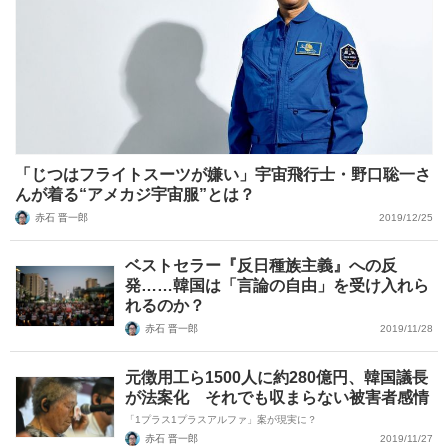
「じつはフライトスーツが嫌い」宇宙飛行士・野口聡一さ
んが着る“アメカジ宇宙服”とは？
赤石 晋一郎
2019/12/25
ベストセラー『反日種族主義』への反
発……韓国は「言論の自由」を受け入れら
れるのか？
赤石 晋一郎
2019/11/28
元徴用工ら1500人に約280億円、韓国議長
が法案化 それでも収まらない被害者感情
「1プラス1プラスアルファ」案が現実に？
赤石 晋一郎
2019/11/27