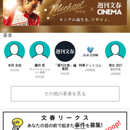
著者
本田 圭佑
藤田 晋
「週刊文春」編
時事ドットコム
清水 克行
集部
サイバーエージェ
歴史学者
39分前
1時間前
ント会長
39分前
1時間前
39分前
その他の著者を見る