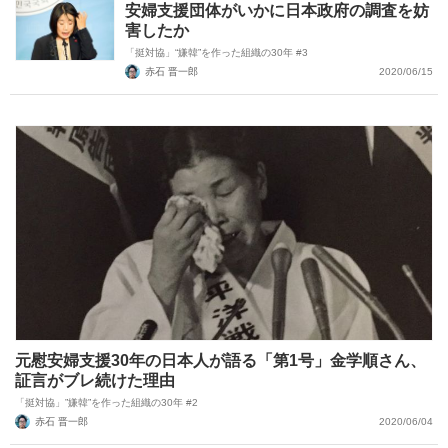
安婦支援団体がいかに日本政府の調査を妨
害したか
「挺対協」“嫌韓”を作った組織の30年 #3
赤石 晋一郎
2020/06/15
元慰安婦支援30年の日本人が語る「第1号」金学順さん、
証言がブレ続けた理由
「挺対協」”嫌韓”を作った組織の30年 #2
赤石 晋一郎
2020/06/04