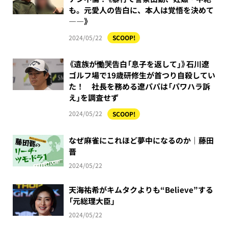
も。元愛人の告白に、本人は覚悟を決めて
――》
2024/05/22
SCOOP!
《遺族が慟哭告白「息子を返して」》石川遼
ゴルフ場で19歳研修生が首つり自殺してい
た！ 社長を務める遼パパは「パワハラ訴
え」を調査せず
2024/05/22
SCOOP!
なぜ麻雀にこれほど夢中になるのか｜藤田
晋
2024/05/22
天海祐希がキムタクよりも“Believe”する
「元総理大臣」
2024/05/22