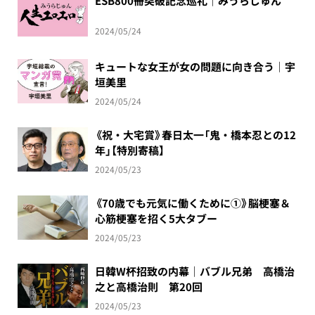
ESB800冊突破記念巡礼｜みうらじゅん
2024/05/24
キュートな女王が女の問題に向き合う｜宇
垣美里
2024/05/24
《祝・大宅賞》春日太一「鬼・橋本忍との12
年」【特別寄稿】
2024/05/23
《70歳でも元気に働くために①》脳梗塞＆
心筋梗塞を招く5大タブー
2024/05/23
日韓W杯招致の内幕｜バブル兄弟 高橋治
之と高橋治則 第20回
2024/05/23