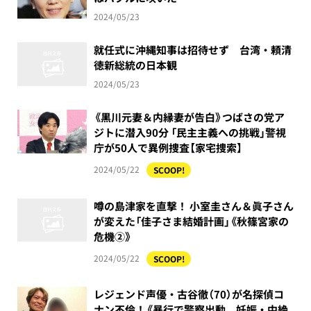
2024/05/23
就任式に沖縄知事は招待せず 台湾・頼清
徳新総統の日本観
2024/05/23
《黒川元妻＆内縁妻が告白》つばさの党ア
ジトに潜入90分 「民主主義への挑戦」警視
庁が50人で異例捜査【家宅捜索】
2024/05/22
SCOOP!
噂の島津家を直撃！ 小室圭さん＆眞子さん
が変えた「佳子さま結婚計画」《秋篠宮家の
危機②》
2024/05/22
SCOOP!
レジェンド声優・古谷徹（70）が名探偵コ
ナン不倫！《暴行で警察出動、妊娠・中絶