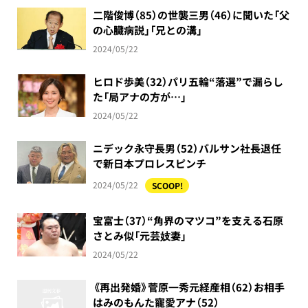
二階俊博（85）の世襲三男（46）に聞いた「父
の心臓病説」「兄との溝」
2024/05/22
ヒロド歩美（32）パリ五輪“落選”で漏らし
た「局アナの方が…」
2024/05/22
ニデック永守長男（52）バルサン社長退任
で新日本プロレスピンチ
2024/05/22
SCOOP!
宝富士（37）“角界のマツコ”を支える石原
さとみ似「元芸妓妻」
2024/05/22
《再出発婚》菅原一秀元経産相（62）お相手
はみのもんた寵愛アナ（52）