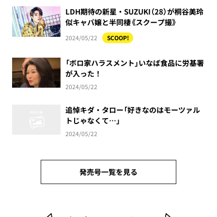
LDH期待の新星・SUZUKI（28）が桐谷美玲
似キャバ嬢と半同棲《スクープ撮》
2024/05/22
SCOOP!
「ボロ家ハラスメント」いなば食品に労基署
が入った！
2024/05/22
追悼キダ・タロー「好きなのはモーツァル
トじゃなくて…」
2024/05/22
発売号一覧を見る