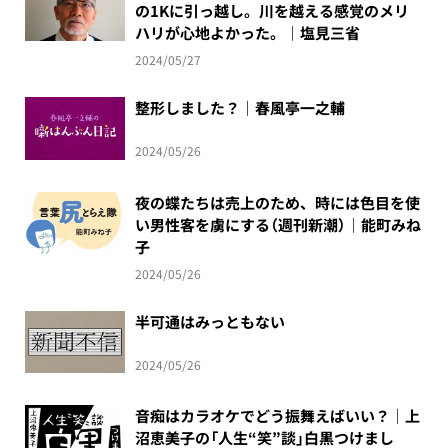
の1Kに引っ越し。川を越える感覚のメリ
ハリが心地よかった。｜塩見三省
2024/05/27
整形しました？｜春風亭一之輔
2024/05/26
夜の蝶たちは売上のため、時には色目を使
い男性客を虜にする（週刊新潮）｜能町みね
子
2024/05/26
半可通はみっともない
2024/05/26
音痴はカラオケでどう振舞えばいい？｜上
沼恵美子の「人生“笑”談」白黒つけまし