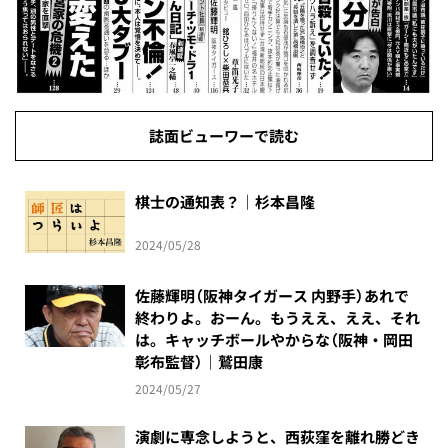
誌面ビューワーで読む
棋士の通知表？｜杉本昌隆
2024/05/28
佐藤輝明（阪神タイガース 内野手）あれで
終わりよ。おーん。もうええ、ええ、それ
は。キャッチボールやからな（阪神・岡田
彰布監督）｜鷲田康
2024/05/27
演劇に専念しようと、西荻窪を離れ勝どき