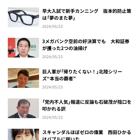
早大入試で新手カンニング 抜本的防止策
は「夢のまた夢」
2024/05/23
3メガバンク空前の好決算でも 大和証券
が攫った2つの油揚げ
2024/05/23
巨人軍が「帰りたくない！」北陸シリー
ズ“本当の覇者”
2024/05/23
「党内不人気」報道に反論も石破茂が陰口を
叩かれる訳
2024/05/23
スキャンダルほぼゼロの偉業 西田ひかる
はバブルに咲いた