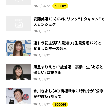
2024/05/22
SCOOP!
安藤美姫（36）GWにリンク“ドタキャン”で
大ヒンシュク
2024/05/22
連ドラ初主演「人見知り」生見愛瑠（22）と
食事した唯一の芸人
2024/05/22
飯豊まりえと17歳差婚 高橋一生「あざと
優しい」口説き術
2024/05/22
氷川きよし（46）商標戦争に特許庁が「公序
良俗違反」だって
2024/05/22
SCOOP!