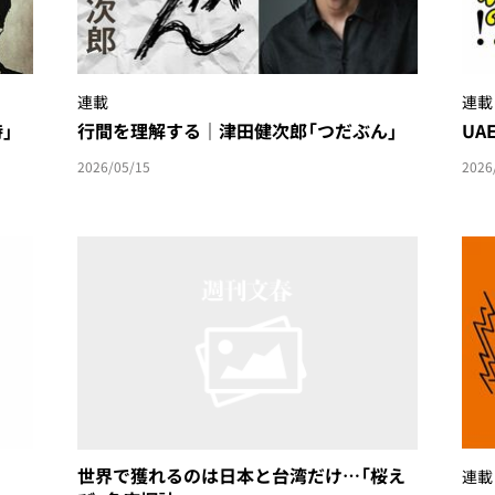
連載
連載
」
行間を理解する｜津田健次郎「つだぶん」
U
2026/05/15
2026
世界で獲れるのは日本と台湾だけ…「桜え
連載