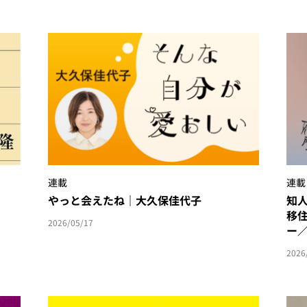
連載
連載
やっと会えたね｜大久保佳代子
知
移
2026/05/17
ー
2026