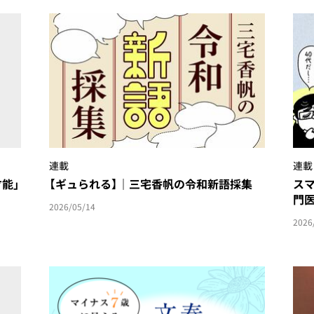
連載
連載
能」
【ギュられる】｜三宅香帆の令和新語採集
スマ
門医
2026/05/14
2026