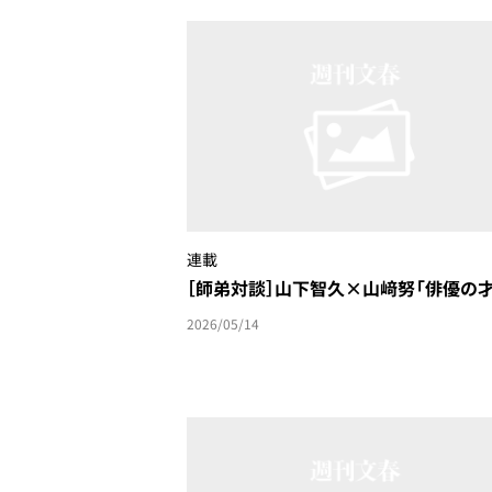
連載
［師弟対談］山下智久×山﨑努「俳優の才
2026/05/14