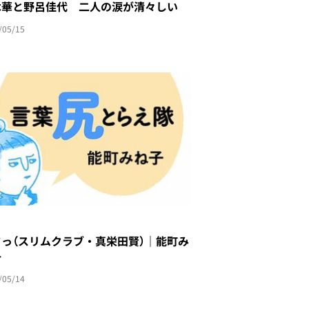
木華と野呂佳代 二人の涙が清々しい
/05/15
ワっ（スリムクラブ・真栄田賢）｜能町み
子
/05/14