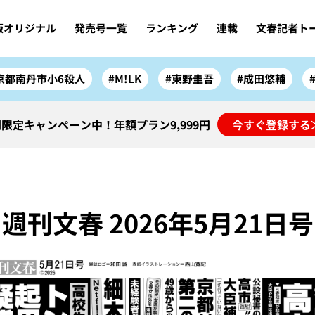
版オリジナル
発売号一覧
ランキング
連載
文春記者ト
京都南丹市小6殺人
#M!LK
#東野圭吾
#成田悠輔
限定キャンペーン中！年額プラン9,999円
今すぐ登録する
週刊文春 2026年5月21日号