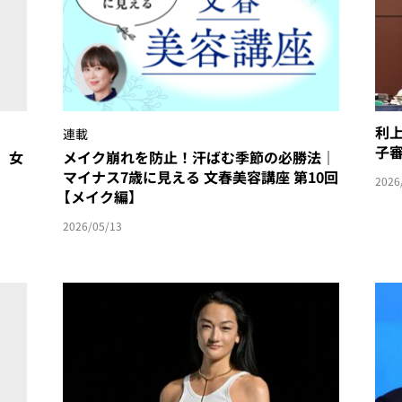
利上
連載
子
、女
メイク崩れを防止！汗ばむ季節の必勝法｜
マイナス7歳に見える 文春美容講座 第10回
2026
【メイク編】
2026/05/13