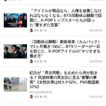
「アイドルが商品なら、人権を放棄しなけ
ればならなくなる」BTS活動休止騒動で話
題に…K-POPトップスターたちが語っ
た“重すぎた言葉”
松谷 創一郎
2022/06/25
〈活動休止騒動〉新曲発表（カムバック）
で1ヶ月働きづめに…BTSリーダーが一石
を投じた、K-POPアイドルの“キツすぎる
働き方”
松谷 創一郎
2022/06/25
紅白が「男女同数」を止めたら何が起き
る？ 民放特番の男女比に見る“衝撃の事
実”《女性比率はMステ32%、FNS歌謡祭
37%》
変わる紅白歌合戦 #2
松谷 創一郎
2021/12/28