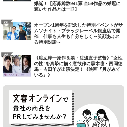
爆誕！【応募総数941票 全54作品の栄冠に
輝いた作品とはー!?】
PR
オープン1周年を記念した特別イベントがサ
ムソナイト・ブラックレーベル銀座店で開
催 仕事も人生も自分らしく～笑顔あふれ
る特別対談～
PR
《渡辺淳一原作＆娘・渡邉直子監督》“女性
の性”を真摯に描く意欲作に黒木瞳・西岡德
馬・吉田羊が出演決定！《映画『月がみて
いる』》