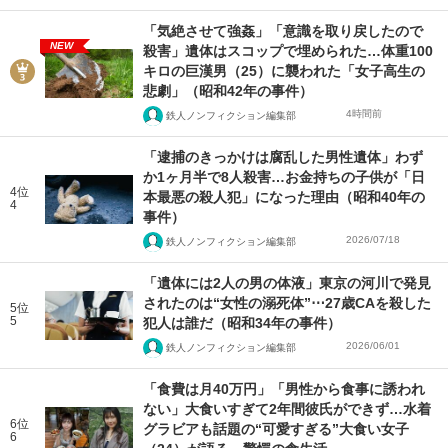
「気絶させて強姦」「意識を取り戻したので
NEW
殺害」遺体はスコップで埋められた…体重100
キロの巨漢男（25）に襲われた「女子高生の
悲劇」（昭和42年の事件）
4時間前
鉄人ノンフィクション編集部
「逮捕のきっかけは腐乱した男性遺体」わず
か1ヶ月半で8人殺害…お金持ちの子供が「日
4位
本最悪の殺人犯」になった理由（昭和40年の
4
事件）
2026/07/18
鉄人ノンフィクション編集部
「遺体には2人の男の体液」東京の河川で発見
されたのは“女性の溺死体”⋯27歳CAを殺した
5位
5
犯人は誰だ（昭和34年の事件）
2026/06/01
鉄人ノンフィクション編集部
「食費は月40万円」「男性から食事に誘われ
ない」大食いすぎて2年間彼氏ができず…水着
6位
グラビアも話題の“可愛すぎる”大食い女子
6