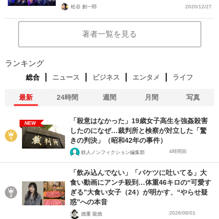
松谷 創一郎
2020/12/27
著者一覧を見る
ランキング
総合
ニュース
ビジネス
エンタメ
ライフ
最新
24時間
週間
月間
写真
「殺意はなかった」19歳女子高生を強姦殺害
NEW
したのになぜ…裁判所と検察が対立した「驚
きの判決」（昭和42年の事件）
4時間前
鉄人ノンフィクション編集部
「飲み込んでない」「バケツに吐いてる」大
食い動画にアンチ殺到…体重46キロの“可愛す
ぎる”大食い女子（24）が明かす、“やらせ疑
惑”への本音
2026/08/01
徳重 龍徳