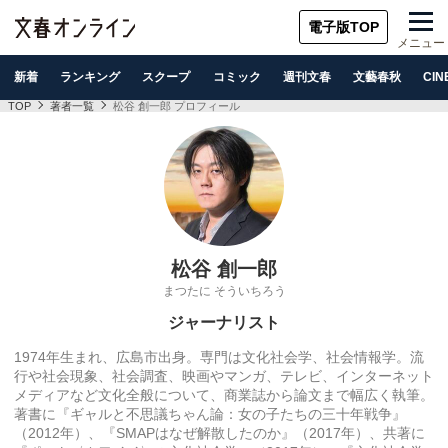
電子版TOP
メニュー
新着
ランキング
スクープ
コミック
週刊文春
文藝春秋
CIN
TOP
著者一覧
松谷 創一郎 プロフィール
松谷 創一郎
まつたに そういちろう
ジャーナリスト
1974年生まれ、広島市出身。専門は文化社会学、社会情報学。流
行や社会現象、社会調査、映画やマンガ、テレビ、インターネット
メディアなど文化全般について、商業誌から論文まで幅広く執筆。
著書に『ギャルと不思議ちゃん論：女の子たちの三十年戦争』
（2012年）、『SMAPはなぜ解散したのか』（2017年）、共著に