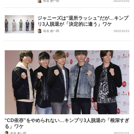
松谷 創一郎
2022/12/31
ジャニーズは“退所ラッシュ”だが…キンプ
リ3人脱退が「決定的に違う」ワケ
松谷 創一郎
2022/11/21
“CD依存”をやめられない…キンプリ3人脱退の「根深すぎ
る」ワケ
松谷 創一郎
2022/11/21