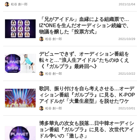
松谷 創一郎
2021/11/04
「兄がアイドル」血縁による組織票で…
IZ*ONEを生んだオーディション続編で、
物議を醸した「投票方式」
松谷 創一郎
2021/10/29
デビューできず、オーディション番組を
転々と…“浪人生アイドル”たちのゆくえ
《『ガルプラ』最終回へ》
松谷 創一郎
2021/10/22
歌詞、振り付けを自ら考えさせる…オーデ
ィション番組『ガルプラ』に見る、K-POP
アイドルが「大量生産型」を脱せたワケ
松谷 創一郎
2021/10/01
博多華丸の次女も脱落…日中韓オーディシ
ョン番組『ガルプラ』に見る、次世代アイ
ドル争いの「激しさ」