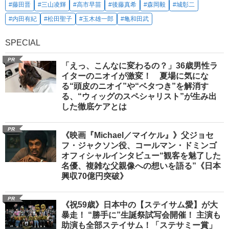
#藤田晋
#三山凌輝
#高市早苗
#後藤真希
#森岡毅
#城彰二
#内田有紀
#松田聖子
#玉木雄一郎
#亀和田武
SPECIAL
PR
「えっ、こんなに変わるの？」36歳男性ラ
イターのニオイが激変！ 夏場に気にな
る“頭皮のニオイ”や“ベタつき”を解消す
る、“ウィッグのスペシャリスト”が生み出
した徹底ケアとは
PR
《映画『Michael／マイケル』》父ジョセ
フ・ジャクソン役、コールマン・ドミンゴ
オフィシャルインタビュー“観客を魅了した
名優、複雑な父親像への想いを語る”《日本
興収70億円突破》
PR
《祝59歳》日本中の【ステイサム愛】が大
暴走！ “勝手に”生誕祭試写会開催！ 主演も
助演も全部ステイサム！「ステサミー賞」