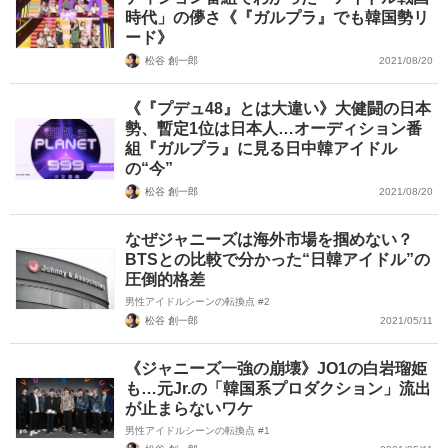
時代」の儚さ《『ガルプラ』でも韓国勢リ
ード》
松谷 創一郎
2021/08/20
《『プデュ48』とは大違い》大健闘の日本
勢、暫定1位は日本人…オーディション番
組『ガルプラ』に見る日中韓アイドル
の“今”
松谷 創一郎
2021/08/20
なぜジャニーズは海外市場を掴めない？
BTSとの比較で分かった“日韓アイドル”の
圧倒的格差
男性アイドルシーンの転換点 #2
松谷 創一郎
2021/05/11
《ジャニーズ一強の崩壊》JO1の白岩瑠姫
も…元Jr.の「韓国系プロダクション」流出
が止まらないワケ
男性アイドルシーンの転換点 #1