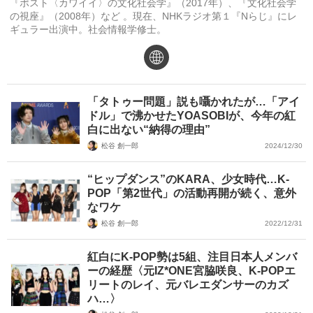
『ポスト〈カワイイ〉の文化社会学』（2017年）、『文化社会学
の視座』（2008年）など 。現在、NHKラジオ第１『Nらじ』にレ
ギュラー出演中。社会情報学修士。
website
「タトゥー問題」説も囁かれたが…「アイ
ドル」で沸かせたYOASOBIが、今年の紅
白に出ない“納得の理由”
松谷 創一郎
2024/12/30
“ヒップダンス”のKARA、少女時代…K-
POP「第2世代」の活動再開が続く、意外
なワケ
松谷 創一郎
2022/12/31
紅白にK-POP勢は5組、注目日本人メンバ
ーの経歴〈元IZ*ONE宮脇咲良、K-POPエ
リートのレイ、元バレエダンサーのカズ
ハ…〉