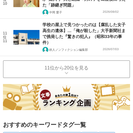
10
た「跡継ぎ問題」
2026/08/02
中岡 愛子
学校の屋上で見つかったのは【腐乱した女子
高生の遺体】…「俺が殺した」大手新聞社ま
11
で挑発した『驚きの犯人』（昭和33年の事
位
11
件）
2026/07/03
鉄人ノンフィクション編集部
11位から20位を見る
おすすめのキーワードタグ一覧