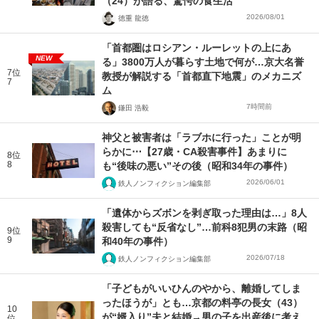
（24）が語る、驚愕の食生活
2026/08/01
徳重 龍徳
「首都圏はロシアン・ルーレットの上にあ
NEW
る」3800万人が暮らす土地で何が…京大名誉
7位
教授が解説する「首都直下地震」のメカニズ
7
ム
7時間前
鎌田 浩毅
神父と被害者は「ラブホに行った」ことが明
らかに⋯【27歳・CA殺害事件】あまりに
8位
8
も“後味の悪い”その後（昭和34年の事件）
2026/06/01
鉄人ノンフィクション編集部
「遺体からズボンを剥ぎ取った理由は…」8人
殺害しても“反省なし”…前科8犯男の末路（昭
9位
9
和40年の事件）
2026/07/18
鉄人ノンフィクション編集部
「子どもがいいひんのやから、離婚してしま
ったほうが」とも…京都の料亭の長女（43）
10
が“婿入り”夫と結婚→男の子を出産後に考え
位