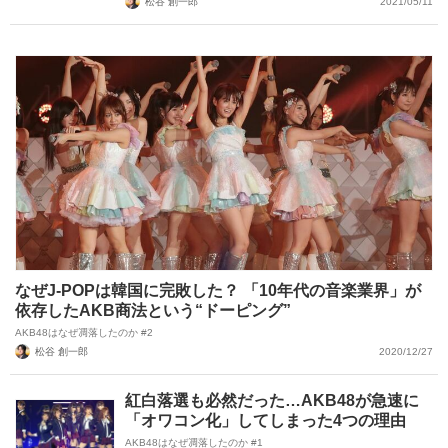
松谷 創一郎
2021/05/11
なぜJ-POPは韓国に完敗した？ 「10年代の音楽業界」が
依存したAKB商法という“ドーピング”
AKB48はなぜ凋落したのか #2
松谷 創一郎
2020/12/27
紅白落選も必然だった…AKB48が急速に
「オワコン化」してしまった4つの理由
AKB48はなぜ凋落したのか #1