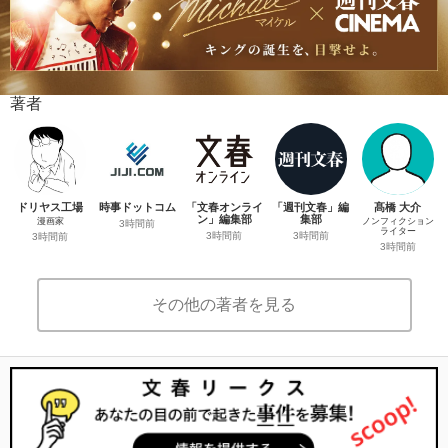
著者
ドリヤス工場
時事ドットコム
「文春オンライ
「週刊文春」編
髙橋 大介
ン」編集部
集部
漫画家
ノンフィクション
3時間前
ライター
3時間前
3時間前
3時間前
3時間前
その他の著者を見る