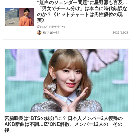
“紅白のジェンダー問題”に星野源も言及…
「男女でチーム分け」は本当に時代錯誤な
のか？《ヒットチャートは男性優位の現
実》
変わる紅白歌合戦 #1
松谷 創一郎
2021/12/28
宮脇咲良は“BTSの妹分”に？ 日本人メンバー2人復帰の
AKB新曲は不調…IZ*ONE解散、メンバー12人の「その
後」