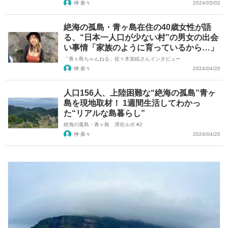
仲 奈々
2024/05/02
絶海の孤島・青ヶ島在住の40歳女性が語
る、“日本一人口が少ない村”の男女の出会
い事情「家族のように育っているから…」
「青ヶ島ちゃんねる」佐々木加絵さんインタビュー
仲 奈々
2024/04/20
人口156人、上陸困難な“絶海の孤島”青ヶ
島を現地取材！ 1週間生活してわかっ
た“リアルな島暮らし”
絶海の孤島・青ヶ島 滞在ルポ #2
仲 奈々
2024/04/20