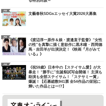
る特別対談～
PR
文藝春秋SDGsエッセイ大賞2026大募集
PR
《渡辺淳一原作＆娘・渡邉直子監督》“女性
の性”を真摯に描く意欲作に黒木瞳・西岡德
馬・吉田羊が出演決定！《映画『月がみて
いる』》
PR
《祝59歳》日本中の【ステイサム愛】が大
暴走！ “勝手に”生誕祭試写会開催！ 主演も
助演も全部ステイサム！「ステサミー賞」
爆誕！【応募総数941票 全54作品の栄冠に
輝いた作品とはー!?】