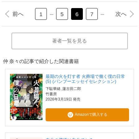
...
...
前へ
次へ
1
5
6
7
著者一覧を見る
仲 奈々の記事で紹介した関連書籍
最期の火を灯す者 火葬場で働く僕の日常
(5) (バンブーエッセイセレクション)
下駄華緒
,蓮古田二郎
竹書房
2026年3月19日 発売
Amazonで購入する