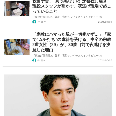
殺害予告、“真っ黒な手紙”が会社に届き…
現役スタッフが明かす、夜逃げ現場で起こ
っていること
『夜逃げ屋日記2』著者・宮野シンイチさんインタビュー #2
仲 奈々
2024/06/15
「宗教にハマった親が一切働かず…」「家
で“ムチ打ち”の虐待を受ける」中卒の宗教
2世女性（29）が、30歳目前で夜逃げを決
意した理由
『夜逃げ屋日記2』著者・宮野シンイチさんインタビュー #1
仲 奈々
2024/06/15