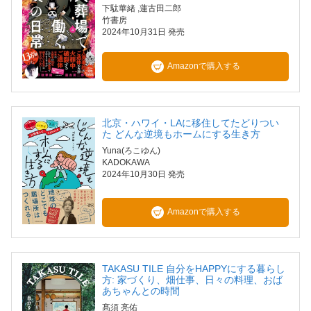
下駄華緒
,蓮古田二郎
竹書房
2024年10月31日 発売
Amazonで購入する
北京・ハワイ・LAに移住してたどりつい
た どんな逆境もホームにする生き方
Yuna(ろこゆん)
KADOKAWA
2024年10月30日 発売
Amazonで購入する
TAKASU TILE 自分をHAPPYにする暮らし
方: 家づくり、畑仕事、日々の料理、おば
あちゃんとの時間
髙須 亮佑