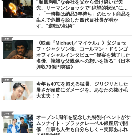
“順風満帆”な会社を父から受け継いだ矢
先、リーマンショックで“絶望的状況”に…
→「一時期は納品3年待ち」のヒット商品を
生んで危機を脱した四代目社長が明か
す、“逆転の戦術”
PR
《映画『Michael／マイケル』》父ジョセ
フ・ジャクソン役、コールマン・ドミンゴ
オフィシャルインタビュー“観客を魅了した
名優、複雑な父親像への想いを語る”《日本
興収70億円突破》
PR
今年も40℃を超える猛暑。ジリジリとした
暑さが頭皮にダメージを。あなたの抜け毛
大丈夫！？
PR
オープン1周年を記念した特別イベントがサ
ムソナイト・ブラックレーベル銀座店で開
催 仕事も人生も自分らしく～笑顔あふれ