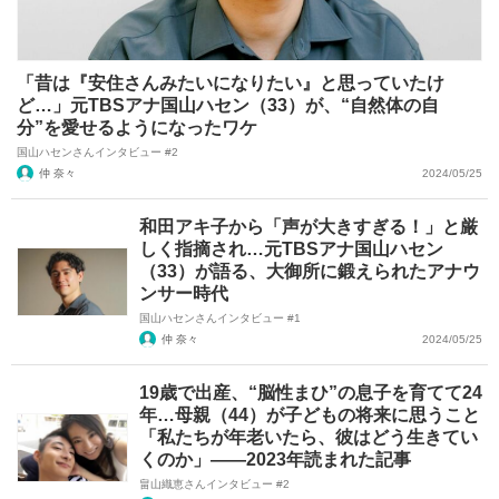
「昔は『安住さんみたいになりたい』と思っていたけ
ど…」元TBSアナ国山ハセン（33）が、“自然体の自
分”を愛せるようになったワケ
国山ハセンさんインタビュー #2
仲 奈々
2024/05/25
和田アキ子から「声が大きすぎる！」と厳
しく指摘され…元TBSアナ国山ハセン
（33）が語る、大御所に鍛えられたアナウ
ンサー時代
国山ハセンさんインタビュー #1
仲 奈々
2024/05/25
19歳で出産、“脳性まひ”の息子を育てて24
年…母親（44）が子どもの将来に思うこと
「私たちが年老いたら、彼はどう生きてい
くのか」――2023年読まれた記事
畠山織恵さんインタビュー #2