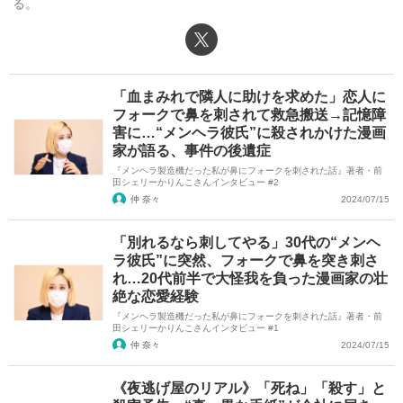
る。
X（旧Twitter）
「血まみれで隣人に助けを求めた」恋人に
フォークで鼻を刺されて救急搬送→記憶障
害に…“メンヘラ彼氏”に殺されかけた漫画
家が語る、事件の後遺症
『メンヘラ製造機だった私が鼻にフォークを刺された話』著者・前
田シェリーかりんこさんインタビュー #2
仲 奈々
2024/07/15
「別れるなら刺してやる」30代の“メンヘ
ラ彼氏”に突然、フォークで鼻を突き刺さ
れ…20代前半で大怪我を負った漫画家の壮
絶な恋愛経験
『メンヘラ製造機だった私が鼻にフォークを刺された話』著者・前
田シェリーかりんこさんインタビュー #1
仲 奈々
2024/07/15
《夜逃げ屋のリアル》「死ね」「殺す」と