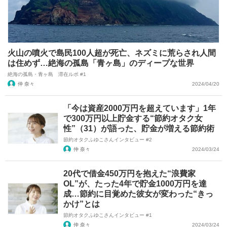
火山の噴火で島民100人超が死亡、ネズミに荒らされ人間
は住めず…絶海の孤島「青ヶ島」のディープな世界
絶海の孤島・青ヶ島 滞在ルポ #1
仲 奈々
2024/04/20
「今は資産2000万円を超えています」1年
で300万円以上貯金する“節約オタク女
性”（31）が語った、貯金が増える節約術
節約オタクふゆこさんインタビュー #2
仲 奈々
2024/03/24
20代で借金450万円を抱えた“浪費家
OL”が、たった4年で貯金1000万円を達
成…節約に目覚めた彼女が変わった“きっ
かけ”とは
節約オタクふゆこさんインタビュー #1
仲 奈々
2024/03/24