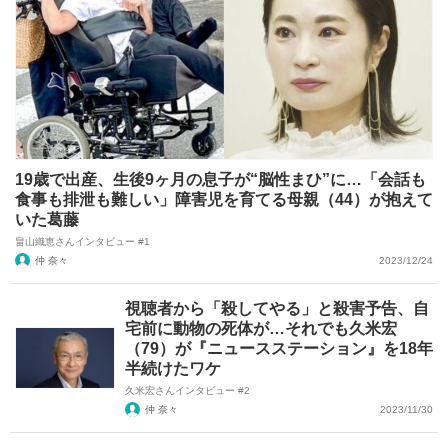
19歳で出産、生後9ヶ月の息子が“脳性まひ”に…「会話も
食事も排泄も難しい」障害児を育てる母親（44）が抱えて
いた葛藤
畠山織恵さんインタビュー #1
仲 奈々
2023/12/24
視聴者から「殺してやる」と殺害予告、自
宅前に動物の死体が…それでも久米宏
（79）が『ニュースステーション』を18年
半続けたワケ
久米宏さんインタビュー #2
仲 奈々
2023/11/30