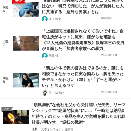
NEW
はない…研究で判明した、がんが寛解した人
6位
6
に共通する「意外な要素」とは
9時間前
浜口 玲央
「上級国民は逮捕されなくて良いですね」自
宅住所がネットに流出、嫌がらせ電話も…
7位
《12人死傷の池袋暴走事故》飯塚幸三の長男
7
が直面した「加害者家族への暴力」
2026/08/08
守田 哲
「義足の体で夜の営みはできるのか」誰にも
相談できなかった切実な悩みも…脚を失った
8位
モデル・かわけい（28）が「ずっと運がい
8
い」と言えるワケ
2026/08/09
市川 はるひ
“順風満帆”な会社を父から受け継いだ矢先、リーマ
PR
ンショックで“絶望的状況”に…→「一時期は納品3
年待ち」のヒット商品を生んで危機を脱した四代目
社長が明かす、“逆転の戦術”
「文春オンライン」編集部