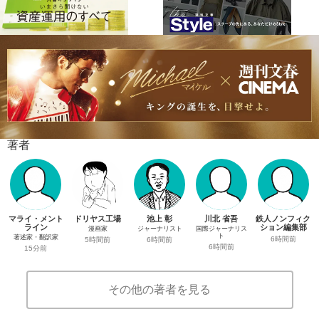
著者
マライ・メント
ドリヤス工場
池上 彰
川北 省吾
鉄人ノンフィク
ライン
ション編集部
漫画家
ジャーナリスト
国際ジャーナリス
ト
著述家・翻訳家
6時間前
5時間前
6時間前
6時間前
15分前
その他の著者を見る