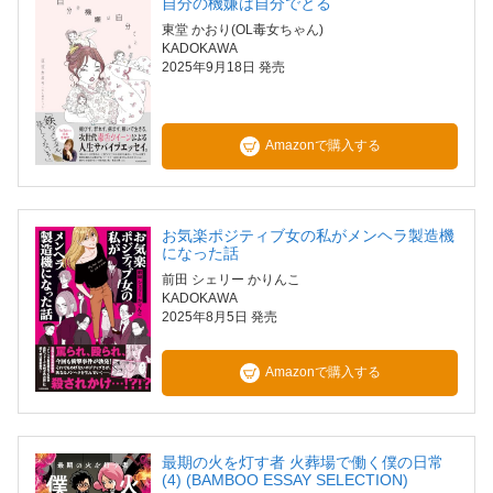
自分の機嫌は自分でとる
東堂 かおり(OL毒女ちゃん)
KADOKAWA
2025年9月18日 発売
Amazonで購入する
お気楽ポジティブ女の私がメンヘラ製造機
になった話
前田 シェリー かりんこ
KADOKAWA
2025年8月5日 発売
Amazonで購入する
最期の火を灯す者 火葬場で働く僕の日常
(4) (BAMBOO ESSAY SELECTION)