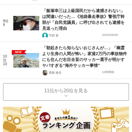
「飯塚幸三は上級国民だから逮捕されない」
は間違いだった…《池袋暴走事故》警視庁幹
9位
部が「自民党議員」に呼び出されても逮捕を
9
見送った理由
2026/08/08
守田 哲
「朝起きたら知らないおじさんが…」「幽霊
NEW
より生身の人間が怖い」家賃2万円の事故物件
10
にも住んだ右目全盲のサッカー選手が明かす
位
10
ヤバすぎる“海外サッカー事情”
10時間前
黒島 暁生
11位から20位を見る