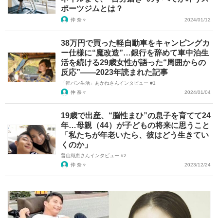
ポーツジムとは？
仲 奈々
2024/01/12
38万円で買った軽自動車をキャンピングカ
ー仕様に“魔改造”…銀行を辞めて車中泊生
活を続ける29歳女性が語った“周囲からの
反応”――2023年読まれた記事
「軽バン生活」あかねさんインタビュー #1
仲 奈々
2024/01/04
19歳で出産、“脳性まひ”の息子を育てて24
年…母親（44）が子どもの将来に思うこと
「私たちが年老いたら、彼はどう生きてい
くのか」
畠山織恵さんインタビュー #2
仲 奈々
2023/12/24