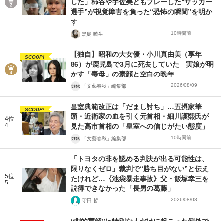
した」柿谷や宇佐美ともプレーした“サッカー
選手”が視覚障害を負った“恐怖の瞬間”を明か
す
10時間前
黒島 暁生
【独自】昭和の大女優・小川真由美（享年
SCOOP!
86）が鹿児島で3月に死去していた 実娘が明
かす「毒母」の素顔と空白の晩年
2026/08/09
「文藝春秋」編集部
皇室典範改正は「だまし討ち」…五摂家筆
SCOOP!
頭・近衛家の血を引く元首相・細川護熙氏が
4位
4
見た高市首相の「皇室への信じがたい態度」
10時間前
「文藝春秋」編集部
「トヨタの非を認める判決が出る可能性は、
限りなくゼロ」裁判で“勝ち目がない”と伝え
5位
たけれど…《池袋暴走事故》父・飯塚幸三を
5
説得できなかった「長男の葛藤」
2026/08/08
守田 哲
“劇的寛解”は特別な人だけに起こった例外で