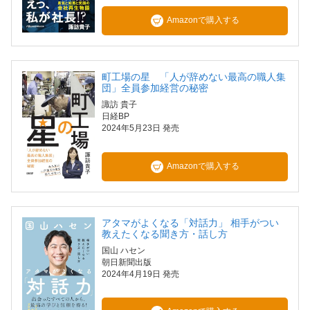
Amazonで購入する
町工場の星 「人が辞めない最高の職人集
団」全員参加経営の秘密
諏訪 貴子
日経BP
2024年5月23日 発売
Amazonで購入する
アタマがよくなる「対話力」 相手がつい
教えたくなる聞き方・話し方
国山 ハセン
朝日新聞出版
2024年4月19日 発売