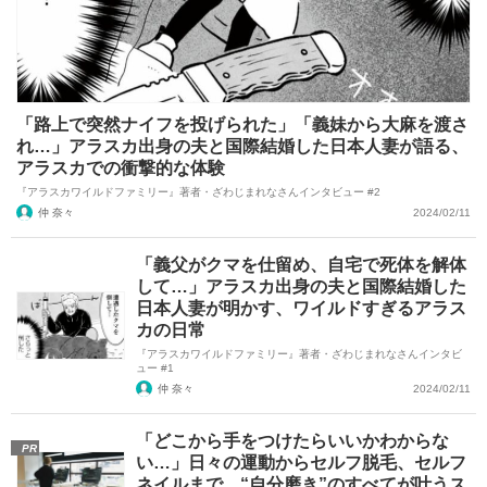
「路上で突然ナイフを投げられた」「義妹から大麻を渡さ
れ…」アラスカ出身の夫と国際結婚した日本人妻が語る、
アラスカでの衝撃的な体験
『アラスカワイルドファミリー』著者・ざわじまれなさんインタビュー #2
仲 奈々
2024/02/11
「義父がクマを仕留め、自宅で死体を解体
して…」アラスカ出身の夫と国際結婚した
日本人妻が明かす、ワイルドすぎるアラス
カの日常
『アラスカワイルドファミリー』著者・ざわじまれなさんインタビ
ュー #1
仲 奈々
2024/02/11
「どこから手をつけたらいいかわからな
PR
い…」日々の運動からセルフ脱毛、セルフ
ネイルまで、“自分磨き”のすべてが叶うス