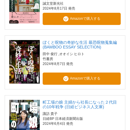
誠文堂新光社
2024年8月17日 発売
Amazonで購入する
ぼくと呪物の奇妙な生活 最恐呪物蒐集編
(BAMBOO ESSAY SELECTION)
田中 俊行
,オオイシ ヒロト
竹書房
2024年8月7日 発売
Amazonで購入する
町工場の娘 主婦から社長になった２代目
の10年戦争 (日経ビジネス人文庫)
諏訪 貴子
日経BP 日本経済新聞出版
2024年6月4日 発売