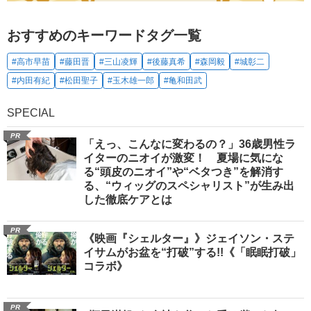
おすすめのキーワードタグ一覧
#高市早苗
#藤田晋
#三山凌輝
#後藤真希
#森岡毅
#城彰二
#内田有紀
#松田聖子
#玉木雄一郎
#亀和田武
SPECIAL
PR
「えっ、こんなに変わるの？」36歳男性ラ
イターのニオイが激変！ 夏場に気にな
る“頭皮のニオイ”や“ベタつき”を解消す
る、“ウィッグのスペシャリスト”が生み出
した徹底ケアとは
PR
《映画『シェルター』》ジェイソン・ステ
イサムがお盆を“打破”する!!《「眠眠打破」
コラボ》
PR