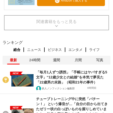
Amazonで購入する
関連書籍をもっと見る
ランキング
総合
ニュース
ビジネス
エンタメ
ライフ
最新
24時間
週間
月間
写真
「毎月1人ずつ誘拐」「手帳にはヤバすぎる5
NEW
文字」“12歳少女との結婚”を本気で夢見た
「22歳男の末路」（昭和21年の事件）
6時間前
鉄人ノンフィクション編集部
チューブトレーニング中に突然「バチー
ン！」 という爆音が…「自分の目から出てき
NEW
たゼリー状の白っぽいものを握りしめていま