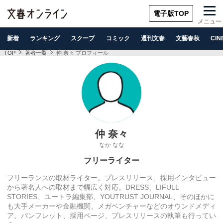
電子版TOP
メニュー
新着
ランキング
スクープ
コミック
週刊文春
文藝春秋
CIN
TOP
著者一覧
仲 奈々 プロフィール
仲 奈々
なか なな
フリーライター
フリーランスの取材ライター。プレスリリース、採用インタビュー
から著名人への取材まで幅広く対応。DRESS、LIFULL
STORIES、ユートラ編集部、YOUTRUST JOURNAL、そのほかに
も大手メーカーや金融機関、メガベンチャーなどのオウンドメディ
ア、パンフレット、採用ページ、プレスリリースの執筆も行ってい