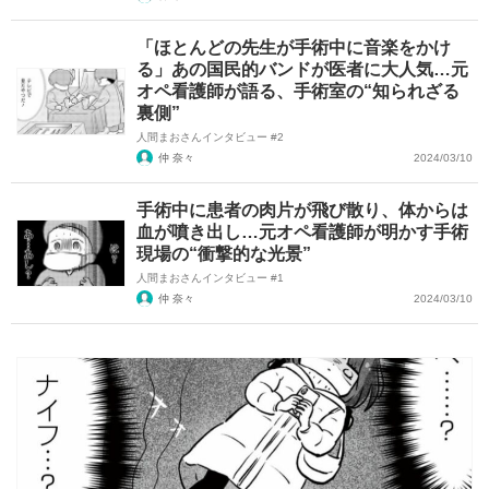
「ほとんどの先生が手術中に音楽をかけ
る」あの国民的バンドが医者に大人気…元
オペ看護師が語る、手術室の“知られざる
裏側”
人間まおさんインタビュー #2
仲 奈々
2024/03/10
手術中に患者の肉片が飛び散り、体からは
血が噴き出し…元オペ看護師が明かす手術
現場の“衝撃的な光景”
人間まおさんインタビュー #1
仲 奈々
2024/03/10