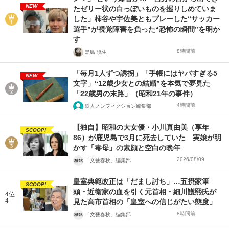
NEW
たゼリー状の白っぽいものを握りしめていま
した」柿谷や宇佐美ともプレーした“サッカー
選手”が視覚障害を負った“恐怖の瞬間”を明か
す
8時間前
黒島 暁生
「毎月1人ずつ誘拐」「手帳にはヤバすぎる5
NEW
文字」“12歳少女との結婚”を本気で夢見た
「22歳男の末路」（昭和21年の事件）
4時間前
鉄人ノンフィクション編集部
【独自】昭和の大女優・小川真由美（享年
SCOOP!
86）が鹿児島で3月に死去していた 実娘が明
かす「毒母」の素顔と空白の晩年
2026/08/09
「文藝春秋」編集部
皇室典範改正は「だまし討ち」…五摂家筆
SCOOP!
頭・近衛家の血を引く元首相・細川護熙氏が
4位
4
見た高市首相の「皇室への信じがたい態度」
8時間前
「文藝春秋」編集部