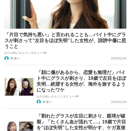
「片目で気持ち悪い」と言われることも…バイト中にグラ
スが刺さって“左目をほぼ失明”した女性が、誹謗中傷に思
うこと
かたのめいさんインタビュー #3
仲 奈々
2025/11/30
「顔に傷があるから、恋愛も無理だ」バイ
ト中にグラスが刺さり、19歳で左目をほぼ
失明…絶望する女性が、海外を旅するよう
になったワケ
かたのめいさんインタビュー #2
仲 奈々
2025/11/30
「割れたグラスが左目に刺さり、眼球が破
裂」「たくさん血が流れて…」19歳で片目
を“ほぼ失明”した女性が明かす、ケガ直後