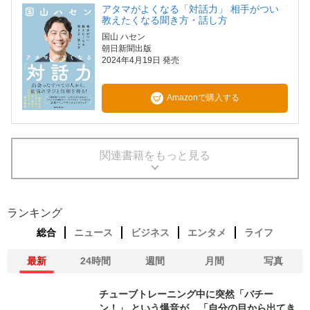
アタマがよくなる「対話力」 相手がつい
教えたくなる聞き方・話し方
国山 ハセン
朝日新聞出版
2024年4月19日 発売
Amazonで購入する
関連書籍をもっと見る
ランキング
総合
ニュース
ビジネス
エンタメ
ライフ
最新
24時間
週間
月間
写真
チューブトレーニング中に突然「バチー
ン！」 という爆音が…「自分の目から出てき