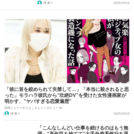
仲 奈々
2025/10/19
「彼に首を絞められて失禁して…」「本当に殺されると思
った」モラハラ彼氏から“壮絶DV”を受けた女性漫画家が
明かす、“ヤバすぎる恋愛遍歴”
前田シェリーかりんこさんインタビュー #1
仲 奈々
2025/10/19
「こんなしんどい仕事を続けるのはもう無
理」“高年収を捨てて”大手外資系銀行を退