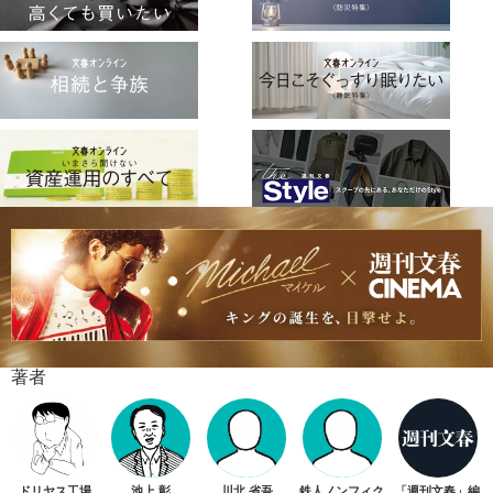
著者
ドリヤス工場
池上 彰
川北 省吾
鉄人ノンフィク
「週刊文春」編