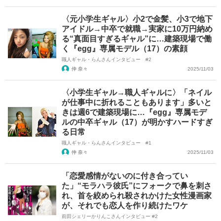
〈元小学生ギャル〉小2で金髪、小3で地下
アイドル→中卒で就職→実家に10万円納め
る“真面目すぎるギャル”に…建築現場で働
く『egg』専属モデル（17）の素顔
職人ギャル・らんさんインタビュー #2
仲 奈々
2025/11/03
〈小学生ギャル→職人ギャルに〉「ネイル
が仕事中に折れることもあります」多いと
きは週6で建築現場に…『egg』専属モデ
ルの中卒ギャル（17）が明かすハードすぎ
る日常
職人ギャル・らんさんインタビュー #1
仲 奈々
2025/11/03
「恋愛感情がないのに付き合ってい
た」“モラハラ彼氏”にフォークで鼻を刺さ
れ、首を絞められ殺されかけた女性漫画家
が、それでも恋人を作り続けたワケ
前田シェリーかりんこさんインタビュー #2