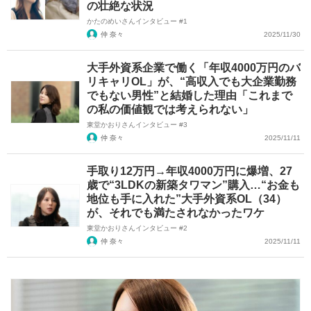
の壮絶な状況
かたのめいさんインタビュー #1
仲 奈々
2025/11/30
大手外資系企業で働く「年収4000万円のバ
リキャリOL」が、“高収入でも大企業勤務
でもない男性”と結婚した理由「これまで
の私の価値観では考えられない」
東堂かおりさんインタビュー #3
仲 奈々
2025/11/11
手取り12万円→年収4000万円に爆増、27
歳で“3LDKの新築タワマン”購入…“お金も
地位も手に入れた”大手外資系OL（34）
が、それでも満たされなかったワケ
東堂かおりさんインタビュー #2
仲 奈々
2025/11/11