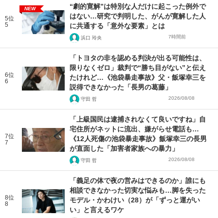
“劇的寛解”は特別な人だけに起こった例外で
NEW
はない…研究で判明した、がんが寛解した人
5位
5
に共通する「意外な要素」とは
7時間前
浜口 玲央
「トヨタの非を認める判決が出る可能性は、
限りなくゼロ」裁判で“勝ち目がない”と伝え
6位
たけれど…《池袋暴走事故》父・飯塚幸三を
6
説得できなかった「長男の葛藤」
2026/08/08
守田 哲
「上級国民は逮捕されなくて良いですね」自
宅住所がネットに流出、嫌がらせ電話も…
7位
《12人死傷の池袋暴走事故》飯塚幸三の長男
7
が直面した「加害者家族への暴力」
2026/08/08
守田 哲
「義足の体で夜の営みはできるのか」誰にも
相談できなかった切実な悩みも…脚を失った
8位
モデル・かわけい（28）が「ずっと運がい
8
い」と言えるワケ