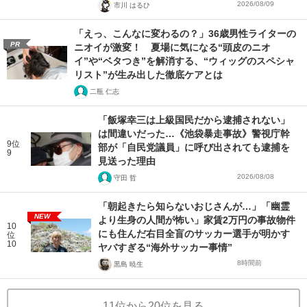
2026/08/09
市川 はるひ
「えっ、こんなに変わるの？」36歳男性ライターの
PR
ニオイが激変！ 夏場に気になる“頭皮のニオ
イ”や“ベタつき”を解消する、“ウィッグのスペシャ
リスト”が生み出した徹底ケアとは
二瓶 仁志
「飯塚幸三は上級国民だから逮捕されない」
は間違いだった…《池袋暴走事故》警視庁幹
9位
部が「自民党議員」に呼び出されても逮捕を
9
見送った理由
2026/08/08
守田 哲
「朝起きたら知らないおじさんが…」「幽霊
NEW
より生身の人間が怖い」家賃2万円の事故物件
10
にも住んだ右目全盲のサッカー選手が明かす
位
10
ヤバすぎる“海外サッカー事情”
8時間前
黒島 暁生
11位から20位を見る