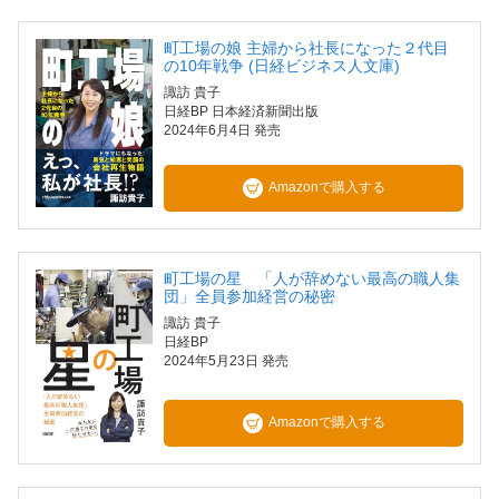
町工場の娘 主婦から社長になった２代目
の10年戦争 (日経ビジネス人文庫)
諏訪 貴子
日経BP 日本経済新聞出版
2024年6月4日 発売
Amazonで購入する
町工場の星 「人が辞めない最高の職人集
団」全員参加経営の秘密
諏訪 貴子
日経BP
2024年5月23日 発売
Amazonで購入する