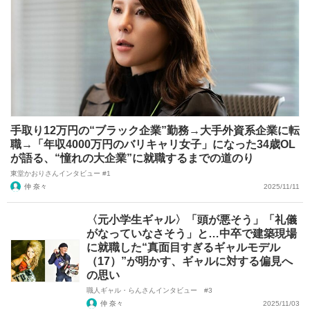
手取り12万円の“ブラック企業”勤務→大手外資系企業に転
職→「年収4000万円のバリキャリ女子」になった34歳OL
が語る、“憧れの大企業”に就職するまでの道のり
東堂かおりさんインタビュー #1
仲 奈々
2025/11/11
〈元小学生ギャル〉「頭が悪そう」「礼儀
がなっていなさそう」と…中卒で建築現場
に就職した“真面目すぎるギャルモデル
（17）”が明かす、ギャルに対する偏見へ
の思い
職人ギャル・らんさんインタビュー #3
仲 奈々
2025/11/03