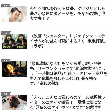
PR
今年も40℃を超える猛暑。ジリジリとした
暑さが頭皮にダメージを。あなたの抜け毛
大丈夫！？
PR
《映画『シェルター』》ジェイソン・ステ
イサムがお盆を“打破”する!!《「眠眠打破」
コラボ》
PR
“順風満帆”な会社を父から受け継いだ矢
先、リーマンショックで“絶望的状況”に…
→「一時期は納品3年待ち」のヒット商品を
生んで危機を脱した四代目社長が明か
す、“逆転の戦術”
PR
「えっ、こんなに変わるの？」36歳男性ラ
イターのニオイが激変！ 夏場に気にな
る“頭皮のニオイ”や“ベタつき”を解消す