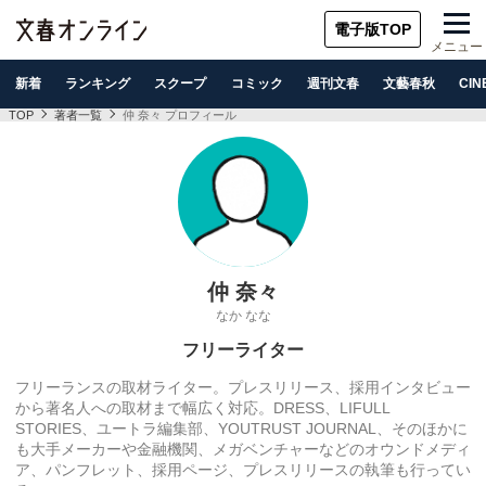
電子版TOP
メニュー
新着
ランキング
スクープ
コミック
週刊文春
文藝春秋
CIN
TOP
著者一覧
仲 奈々 プロフィール
仲 奈々
なか なな
フリーライター
フリーランスの取材ライター。プレスリリース、採用インタビュー
から著名人への取材まで幅広く対応。DRESS、LIFULL
STORIES、ユートラ編集部、YOUTRUST JOURNAL、そのほかに
も大手メーカーや金融機関、メガベンチャーなどのオウンドメディ
ア、パンフレット、採用ページ、プレスリリースの執筆も行ってい