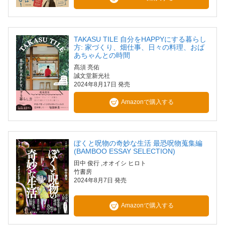
TAKASU TILE 自分をHAPPYにする暮らし
方: 家づくり、畑仕事、日々の料理、おば
あちゃんとの時間
髙須 亮佑
誠文堂新光社
2024年8月17日 発売
Amazonで購入する
ぼくと呪物の奇妙な生活 最恐呪物蒐集編
(BAMBOO ESSAY SELECTION)
田中 俊行
,オオイシ ヒロト
竹書房
2024年8月7日 発売
Amazonで購入する