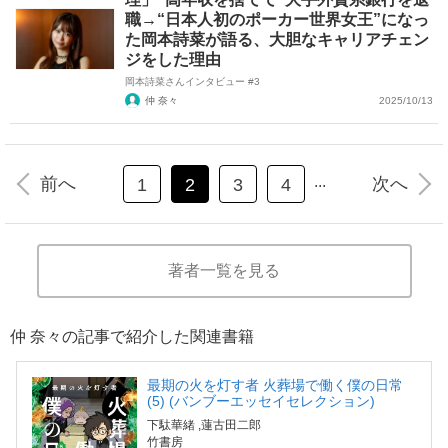
職→“日本人初のポーカー世界女王”になっ
た岡本詩菜が語る、大胆なキャリアチェン
ジをした理由
岡本詩菜さんインタビュー #3
仲 奈々
2025/10/13
...
前へ
次へ
1
2
3
4
著者一覧を見る
仲 奈々の記事で紹介した関連書籍
最期の火を灯す者 火葬場で働く僕の日常
(5) (バンブーエッセイセレクション)
下駄華緒
,蓮古田二郎
竹書房