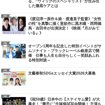
る、“ウィッグのスペシャリスト”が生み出
した徹底ケアとは
PR
《渡辺淳一原作＆娘・渡邉直子監督》“女性
の性”を真摯に描く意欲作に黒木瞳・西岡德
馬・吉田羊が出演決定！《映画『月がみて
いる』》
PR
オープン1周年を記念した特別イベントがサ
ムソナイト・ブラックレーベル銀座店で開
催 仕事も人生も自分らしく～笑顔あふれ
る特別対談～
PR
文藝春秋SDGsエッセイ大賞2026大募集
PR
《祝59歳》日本中の【ステイサム愛】が大
暴走！ “勝手に”生誕祭試写会開催！ 主演も