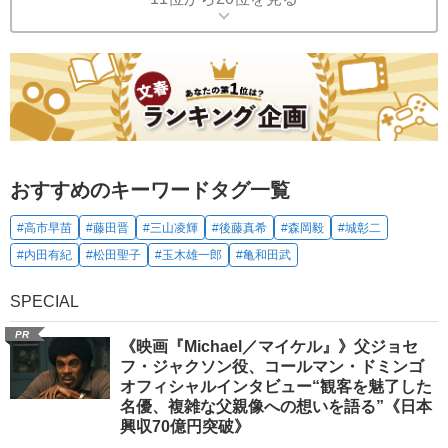
おすすめのキーワードタグ一覧
#高市早苗
#藤田晋
#三山凌輝
#後藤真希
#森岡毅
#城彰二
#内田有紀
#松田聖子
#玉木雄一郎
#亀和田武
SPECIAL
PR
《映画『Michael／マイケル』》父ジョセ
フ・ジャクソン役、コールマン・ドミンゴ
オフィシャルインタビュー“観客を魅了した
名優、複雑な父親像への想いを語る”《日本
興収70億円突破》