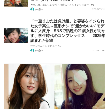
カオハガン島に住む女性・杉浦佑子さんインタビュー #1
仲 奈々
2026/03/14
「一重まぶたは負け組」と容姿をイジられ
た女子高生→整形ナシで“超かわいい”モデ
ルに大変身…SNSで話題の21歳女性が明か
す、学生時代のコンプレックス――2025年
読まれた記事
サボンさんインタビュー #1
仲 奈々
2026/01/09