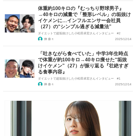
体重約100キロの『むっちり野球男子』
→40キロの減量で「整形レベル」の垢抜け
イケメンに…インフルエンサー会社員
（27）の“シンプル過ぎる減量法”
ダイエットで超垢抜けした小松田卓宏さんインタビュー #2
仲 奈々
2025/12/14
「吐きながら食べていた」中学3年生時点
で体重が約100キロ→40キロ痩せた“垢抜
けイケメン”（27）が振り返る『壮絶すぎ
る食事内容』
ダイエットで超垢抜けした小松田卓宏さんインタビュー #1
仲 奈々
2025/12/14