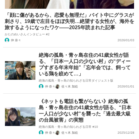
「顔に傷があるから、恋愛も無理だ」バイト中にグラスが
刺さり、19歳で左目をほぼ失明…絶望する女性が、海外を
旅するようになったワケ――2025年読まれた記事
かたのめいさんインタビュー #2
仲 奈々
2026/01/03
絶海の孤島・青ヶ島在住の41歳女性が語
る、「日本一人口の少ない村」の“ディー
プすぎる年末年始”「忘年会では、飼って
いる鶏を絞めて…」
絶海の孤島・青ヶ島の知られざる日常ダイジェスト版
仲 奈々
佐々木 加絵
2026/01/01
《ネットも電話も繋がらない》絶海の孤
島・青ヶ島在住の41歳女性が語る、“日本
一人口が少ない村”を襲った「過去最大級
の台風被害」の実態
絶海の孤島・青ヶ島の知られざる日常 #10
仲 奈々
佐々木 加絵
2025/12/28