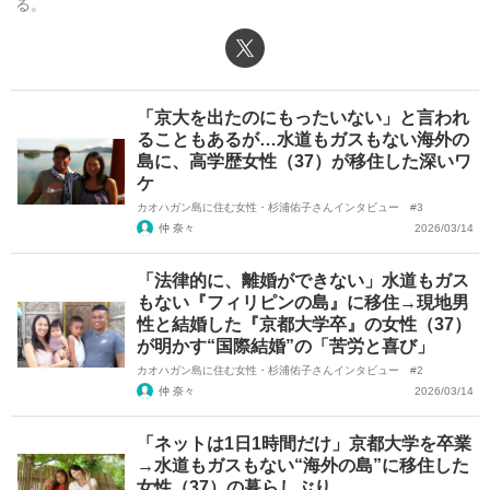
る。
X（旧Twitter）
「京大を出たのにもったいない」と言われ
ることもあるが…水道もガスもない海外の
島に、高学歴女性（37）が移住した深いワ
ケ
カオハガン島に住む女性・杉浦佑子さんインタビュー #3
仲 奈々
2026/03/14
「法律的に、離婚ができない」水道もガス
もない『フィリピンの島』に移住→現地男
性と結婚した『京都大学卒』の女性（37）
が明かす“国際結婚”の「苦労と喜び」
カオハガン島に住む女性・杉浦佑子さんインタビュー #2
仲 奈々
2026/03/14
「ネットは1日1時間だけ」京都大学を卒業
→水道もガスもない“海外の島”に移住した
女性（37）の暮らしぶり