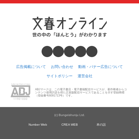
広告掲載について
お問い合わせ
動画・バナー広告について
サイトポリシー
運営会社
ABJマークは、この電子書店・電子書籍配信サービスが、著作権者からコ
ンテンツ使用許諾を得た正規版配信サービスであることを示す登録商標
（登録番号6091713号）です。
(c) Bungeishunju Ltd.
Number Web
CREA WEB
本の話