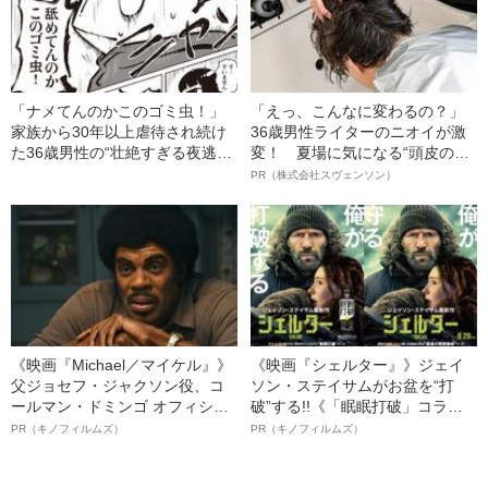
「ナメてんのかこのゴミ虫！」
「えっ、こんなに変わるの？」
家族から30年以上虐待され続け
36歳男性ライターのニオイが激
た36歳男性の“壮絶すぎる夜逃げ
変！ 夏場に気になる“頭皮のニ
の顛末”
オイ”や“ベタつき”を解消す
PR（株式会社スヴェンソン）
る、“ウィッグのスペシャリス
ト”が生み出した徹底ケアとは
《映画『Michael／マイケル』》
《映画『シェルター』》ジェイ
父ジョセフ・ジャクソン役、コ
ソン・ステイサムがお盆を“打
ールマン・ドミンゴ オフィシャ
破”する!!《「眠眠打破」コラ
ルインタビュー“観客を魅了した
ボ》
PR（キノフィルムズ）
PR（キノフィルムズ）
名優、複雑な父親像への想いを
語る”《日本興収70億円突破》