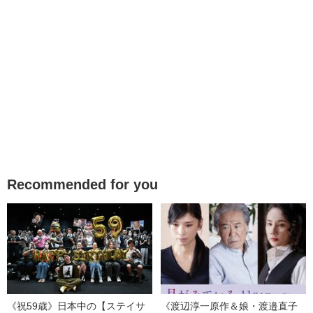
Recommended for you
《祝59歳》日本中の【ステイサ
《渡辺淳一原作＆娘・渡邉直子