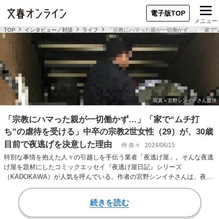
電子版TOP
メニュー
TOP
インタビュー／対談
ライフ
「宗教にハマった親が一切働かず…」「家で“
「宗教にハマった親が一切働かず…」「家で“ムチ打
ち”の虐待を受ける」中卒の宗教2世女性（29）が、30歳
目前で夜逃げを決意した理由
仲 奈々
2024/06/15
特別な事情を抱えた人々の引越しを手伝う業者「夜逃げ屋」。そんな夜逃
げ屋を題材にしたコミックエッセイ『夜逃げ屋日記』シリーズ
（KADOKAWA）が人気を呼んでいる。作者の宮野シンイチさんは、夜逃
げ専門引っ越し業者「夜…
続きを読む