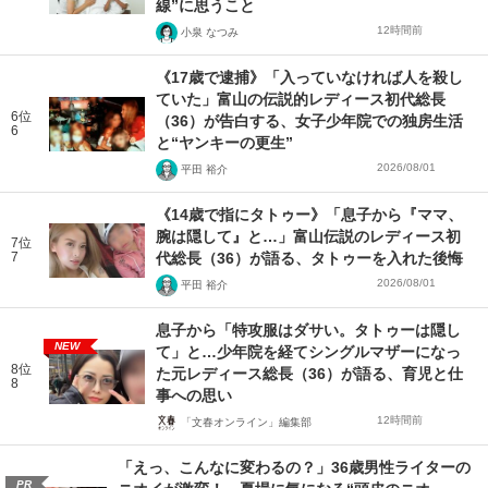
線”に思うこと
12時間前
小泉 なつみ
《17歳で逮捕》「入っていなければ人を殺し
ていた」富山の伝説的レディース初代総長
6位
（36）が告白する、女子少年院での独房生活
6
と“ヤンキーの更生”
2026/08/01
平田 裕介
《14歳で指にタトゥー》「息子から『ママ、
腕は隠して』と…」富山伝説のレディース初
7位
7
代総長（36）が語る、タトゥーを入れた後悔
2026/08/01
平田 裕介
息子から「特攻服はダサい。タトゥーは隠し
NEW
て」と…少年院を経てシングルマザーになっ
8位
た元レディース総長（36）が語る、育児と仕
8
事への思い
12時間前
「文春オンライン」編集部
「えっ、こんなに変わるの？」36歳男性ライターの
PR