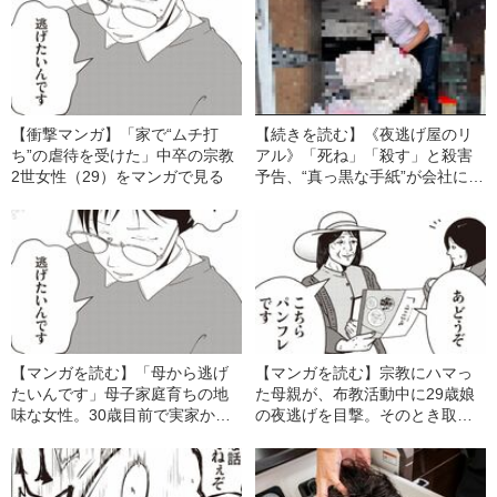
【衝撃マンガ】「家で“ムチ打
【続きを読む】《夜逃げ屋のリ
ち”の虐待を受けた」中卒の宗教
アル》「死ね」「殺す」と殺害
2世女性（29）をマンガで見る
予告、“真っ黒な手紙”が会社に届
き…現役スタッフが明かす、夜
逃げ現場で起こっていること
【マンガを読む】「母から逃げ
【マンガを読む】宗教にハマっ
たいんです」母子家庭育ちの地
た母親が、布教活動中に29歳娘
味な女性。30歳目前で実家か
の夜逃げを目撃。そのとき取っ
ら“夜逃げ”する驚きの理由
た“意外すぎる行動”とは…