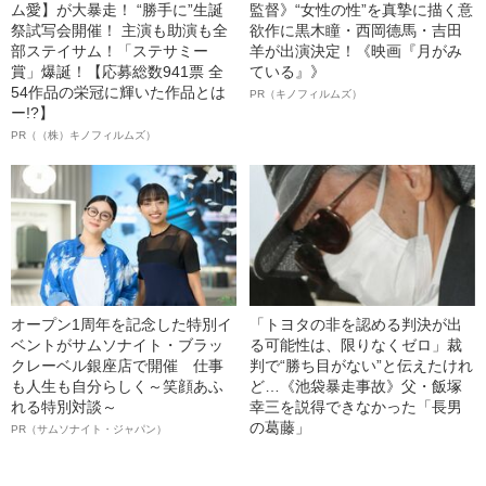
ム愛】が大暴走！ “勝手に”生誕
監督》“女性の性”を真摯に描く意
祭試写会開催！ 主演も助演も全
欲作に黒木瞳・西岡德馬・吉田
部ステイサム！「ステサミー
羊が出演決定！《映画『月がみ
賞」爆誕！【応募総数941票 全
ている』》
54作品の栄冠に輝いた作品とは
PR（キノフィルムズ）
ー!?】
PR（（株）キノフィルムズ）
オープン1周年を記念した特別イ
「トヨタの非を認める判決が出
ベントがサムソナイト・ブラッ
る可能性は、限りなくゼロ」裁
クレーベル銀座店で開催 仕事
判で“勝ち目がない”と伝えたけれ
も人生も自分らしく～笑顔あふ
ど…《池袋暴走事故》父・飯塚
れる特別対談～
幸三を説得できなかった「長男
の葛藤」
PR（サムソナイト・ジャパン）