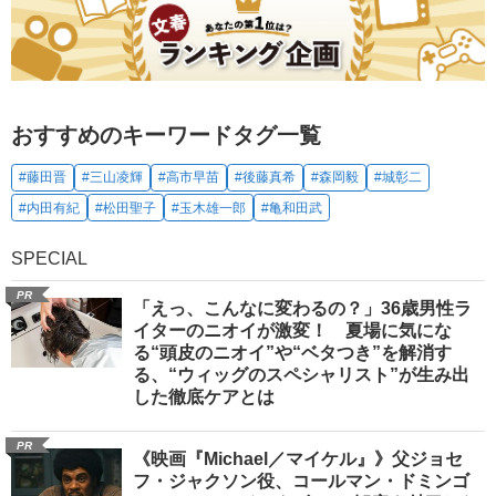
おすすめのキーワードタグ一覧
#藤田晋
#三山凌輝
#高市早苗
#後藤真希
#森岡毅
#城彰二
#内田有紀
#松田聖子
#玉木雄一郎
#亀和田武
SPECIAL
PR
「えっ、こんなに変わるの？」36歳男性ラ
イターのニオイが激変！ 夏場に気にな
る“頭皮のニオイ”や“ベタつき”を解消す
る、“ウィッグのスペシャリスト”が生み出
した徹底ケアとは
PR
《映画『Michael／マイケル』》父ジョセ
フ・ジャクソン役、コールマン・ドミンゴ