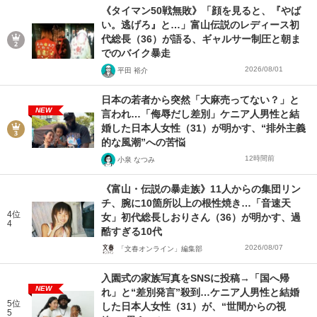
《タイマン50戦無敗》「顔を見ると、『やば
い。逃げろ』と…」富山伝説のレディース初
代総長（36）が語る、ギャルサー制圧と朝ま
でのバイク暴走
2026/08/01
平田 裕介
日本の若者から突然「大麻売ってない？」と
NEW
言われ…「侮辱だし差別」ケニア人男性と結
婚した日本人女性（31）が明かす、“排外主義
的な風潮”への苦悩
12時間前
小泉 なつみ
《富山・伝説の暴走族》11人からの集団リン
チ、腕に10箇所以上の根性焼き…「音速天
4位
女」初代総長しおりさん（36）が明かす、過
4
酷すぎる10代
2026/08/07
「文春オンライン」編集部
入園式の家族写真をSNSに投稿→「国へ帰
NEW
れ」と“差別発言”殺到…ケニア人男性と結婚
5位
した日本人女性（31）が、“世間からの視
5