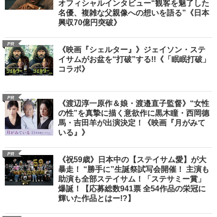
オフィシャルインタビュー“観客を魅了した
名優、複雑な父親像への想いを語る”《日本
興収70億円突破》
PR
《映画『シェルター』》ジェイソン・ステ
イサムがお盆を“打破”する!!《「眠眠打破」
コラボ》
PR
《渡辺淳一原作＆娘・渡邉直子監督》“女性
の性”を真摯に描く意欲作に黒木瞳・西岡德
馬・吉田羊が出演決定！《映画『月がみて
いる』》
PR
《祝59歳》日本中の【ステイサム愛】が大
暴走！ “勝手に”生誕祭試写会開催！ 主演も
助演も全部ステイサム！「ステサミー賞」
爆誕！【応募総数941票 全54作品の栄冠に
輝いた作品とはー!?】