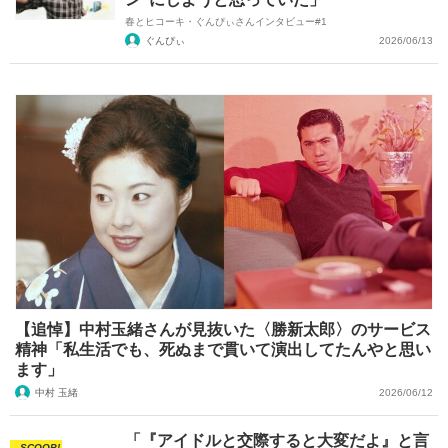
春とヒコーキ・ぐんぴぃさんインタビュー#1
ぐんぴぃ
2026/06/13
【追悼】中村玉緒さんが見抜いた〈勝新太郎〉のサービス
精神「私生活でも、死ぬまで貫いて演出してたんやと思い
ます」
中村 玉緒
2026/06/12
「『アイドルと交際すると大変だよ』と言
SCOOP!