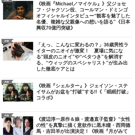
PR
《映画『Michael／マイケル』》父ジョセ
フ・ジャクソン役、コールマン・ドミンゴ
オフィシャルインタビュー“観客を魅了した
名優、複雑な父親像への想いを語る”《日本
興収70億円突破》
PR
「えっ、こんなに変わるの？」36歳男性ラ
イターのニオイが激変！ 夏場に気にな
る“頭皮のニオイ”や“ベタつき”を解消す
る、“ウィッグのスペシャリスト”が生み出
した徹底ケアとは
PR
《映画『シェルター』》ジェイソン・ステ
イサムがお盆を“打破”する!!《「眠眠打破」
コラボ》
PR
《渡辺淳一原作＆娘・渡邉直子監督》“女性
の性”を真摯に描く意欲作に黒木瞳・西岡德
馬・吉田羊が出演決定！《映画『月がみて