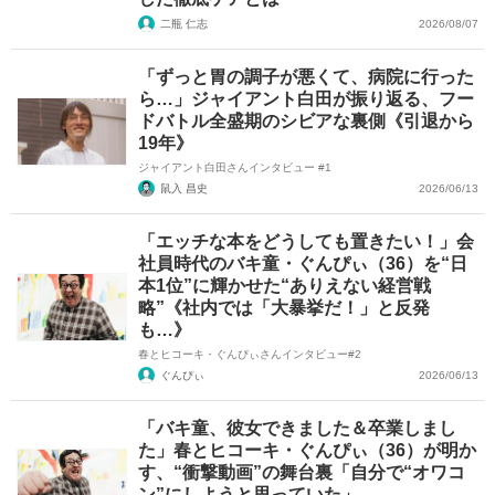
二瓶 仁志
2026/08/07
「ずっと胃の調子が悪くて、病院に行った
ら…」ジャイアント白田が振り返る、フー
ドバトル全盛期のシビアな裏側《引退から
19年》
ジャイアント白田さんインタビュー #1
鼠入 昌史
2026/06/13
「エッチな本をどうしても置きたい！」会
社員時代のバキ童・ぐんぴぃ（36）を“日
本1位”に輝かせた“ありえない経営戦
略”《社内では「大暴挙だ！」と反発
も…》
春とヒコーキ・ぐんぴぃさんインタビュー#2
ぐんぴぃ
2026/06/13
「バキ童、彼女できました＆卒業しまし
た」春とヒコーキ・ぐんぴぃ（36）が明か
す、“衝撃動画”の舞台裏「自分で“オワコ
ン”にしようと思っていた」