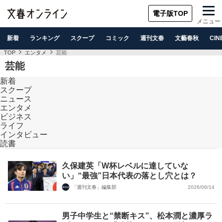
電子版TOP
メニュー
新着
ランキング
スクープ
コミック
週刊文春
文藝春秋
CIN
TOP
エンタメ
芸能
芸能
新着
スクープ
ニュース
エンタメ
ビジネス
ライフ
インタビュー
読書
久保建英「W杯レベルに達していな
い」“最強”日本代表の落とし穴とは？
「週刊文春」編集部
2026/06/14
男子中学生と“禁断キス”、松本潤と濃厚ラ