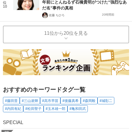
年前にとんねるず石橋貴明がつけた“強烈なあ
位
10
だ名”事件の真相
20時間前
佐藤 ちひろ
11位から20位を見る
おすすめのキーワードタグ一覧
#藤田晋
#三山凌輝
#高市早苗
#後藤真希
#森岡毅
#城彰二
#内田有紀
#松田聖子
#玉木雄一郎
#亀和田武
SPECIAL