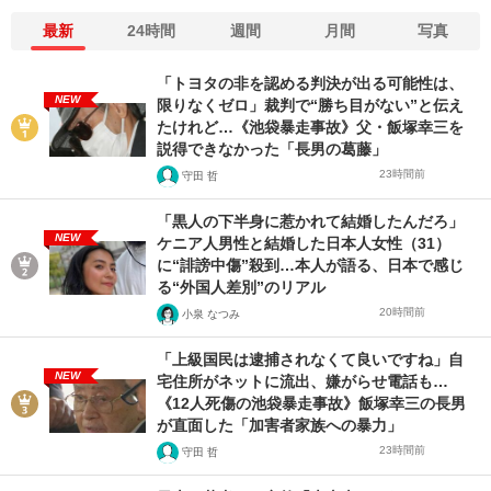
最新
24時間
週間
月間
写真
「トヨタの非を認める判決が出る可能性は、
NEW
限りなくゼロ」裁判で“勝ち目がない”と伝え
たけれど…《池袋暴走事故》父・飯塚幸三を
説得できなかった「長男の葛藤」
23時間前
守田 哲
「黒人の下半身に惹かれて結婚したんだろ」
NEW
ケニア人男性と結婚した日本人女性（31）
に“誹謗中傷”殺到…本人が語る、日本で感じ
る“外国人差別”のリアル
20時間前
小泉 なつみ
「上級国民は逮捕されなくて良いですね」自
NEW
宅住所がネットに流出、嫌がらせ電話も…
《12人死傷の池袋暴走事故》飯塚幸三の長男
が直面した「加害者家族への暴力」
23時間前
守田 哲