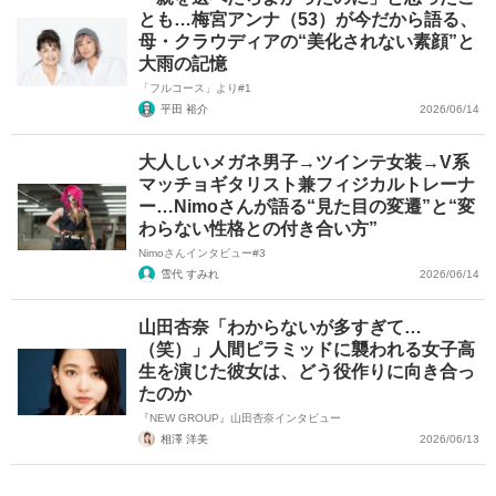
とも…梅宮アンナ（53）が今だから語る、
母・クラウディアの“美化されない素顔”と
大雨の記憶
「フルコース」より#1
平田 裕介
2026/06/14
大人しいメガネ男子→ツインテ女装→V系
マッチョギタリスト兼フィジカルトレーナ
ー…Nimoさんが語る“見た目の変遷”と“変
わらない性格との付き合い方”
Nimoさんインタビュー#3
雪代 すみれ
2026/06/14
山田杏奈「わからないが多すぎて…
（笑）」人間ピラミッドに襲われる女子高
生を演じた彼女は、どう役作りに向き合っ
たのか
『NEW GROUP』山田杏奈インタビュー
相澤 洋美
2026/06/13