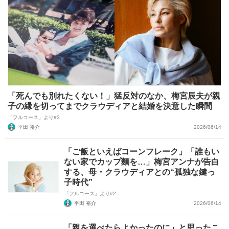
「死んでも別れたくない！」猛反対のなか、梅宮辰夫が親
子の縁を切ってまでクラウディアと結婚を決意した瞬間
「フルコース」より#3
平田 裕介
2026/06/14
「ご飯といえばコーンフレーク」「誰もい
ない家でカップ麵を…」梅宮アンナが告白
する、母・クラウディアとの“孤独な鍵っ
子時代”
「フルコース」より#2
平田 裕介
2026/06/14
「親を選べたらよかったのに」と思ったこ