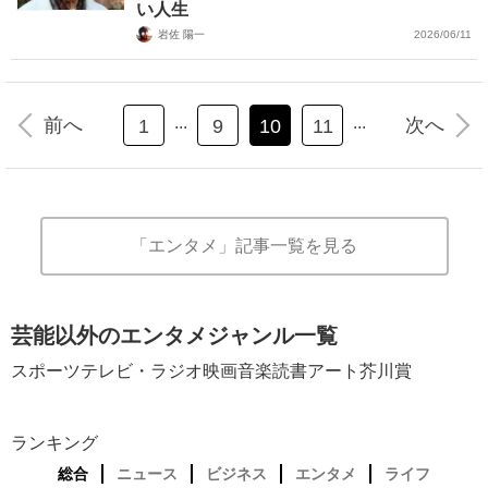
い人生
岩佐 陽一
2026/06/11
...
...
前へ
次へ
1
9
10
11
「エンタメ」記事一覧を見る
芸能以外のエンタメジャンル一覧
スポーツ
テレビ・ラジオ
映画
音楽
読書
アート
芥川賞
ランキング
総合
ニュース
ビジネス
エンタメ
ライフ