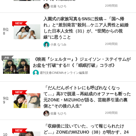
20時間前
佐藤 ちひろ
入園式の家族写真をSNSに投稿→「国へ帰
NEW
れ」と“差別発言”殺到…ケニア人男性と結婚
8位
した日本人女性（31）が、“世間からの視
8
線”に思うこと
20時間前
小泉 なつみ
PR
《映画『シェルター』》ジェイソン・ステイサムが
お盆を“打破”する!!《「眠眠打破」コラボ》
週刊文春CINEMAオンライン編集部
「だんだんボイトレにも呼ばれなくなっ
NEW
て…」高3で脱退→再結成のオファーも断った
9位
元ZONE・MIZUHOが語る、芸能界引退の裏
9
側と“その後の人生”
20時間前
佐藤 ちひろ
「収録後に泣いていた、って報じられたけ
NEW
ど…」ZONEのMIZUHO（38）が明かす、24
10