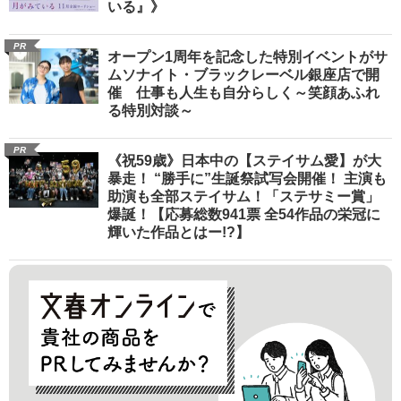
いる』》
PR
オープン1周年を記念した特別イベントがサ
ムソナイト・ブラックレーベル銀座店で開
催 仕事も人生も自分らしく～笑顔あふれ
る特別対談～
PR
《祝59歳》日本中の【ステイサム愛】が大
暴走！ “勝手に”生誕祭試写会開催！ 主演も
助演も全部ステイサム！「ステサミー賞」
爆誕！【応募総数941票 全54作品の栄冠に
輝いた作品とはー!?】