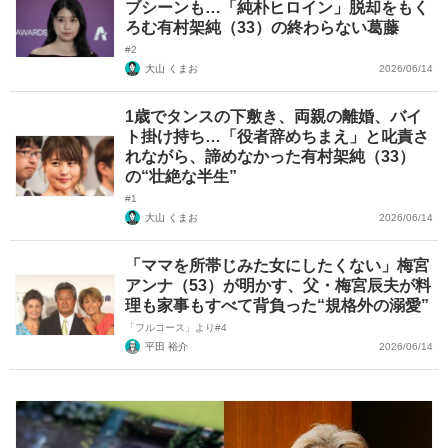
ブシーンも…「純朴ヒロイン」脱却をもく
ろむ有村架純（33）の終わらない葛藤
#2
大山 くまお
2026/06/14
1歳でタンスの下敷き、両親の離婚、バイ
ト掛け持ち…「役者辞めちまえ」と叱責さ
れながら、諦めなかった有村架純（33）
の“壮絶な半生”
#1
大山 くまお
2026/06/14
「ママを所帯じみた女にしたくない」梅宮
アンナ（53）が明かす、父・梅宮辰夫が料
理も家事もすべて背負った“規格外の溺愛”
「フルコース」より#4
平田 裕介
2026/06/14