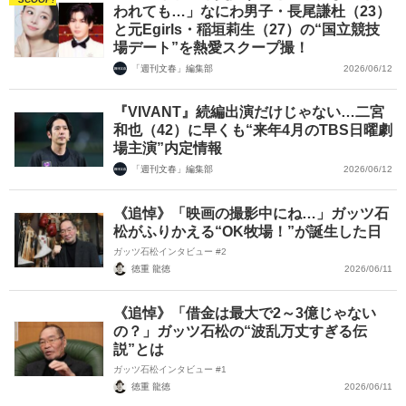
われても…」なにわ男子・長尾謙杜（23）
と元Egirls・稲垣莉生（27）の“国立競技
場デート”を熱愛スクープ撮！
「週刊文春」編集部
2026/06/12
『VIVANT』続編出演だけじゃない…二宮
和也（42）に早くも“来年4月のTBS日曜劇
場主演”内定情報
「週刊文春」編集部
2026/06/12
《追悼》「映画の撮影中にね…」ガッツ石
松がふりかえる“OK牧場！”が誕生した日
ガッツ石松インタビュー #2
徳重 龍徳
2026/06/11
《追悼》「借金は最大で2～3億じゃない
の？」ガッツ石松の“波乱万丈すぎる伝
説”とは
ガッツ石松インタビュー #1
徳重 龍徳
2026/06/11