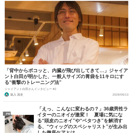
「背中からポコッと、内臓が飛び出してきて…」ジャイア
ント白田が明かした、一般人サイズの胃袋を11キロにす
る“衝撃のトレーニング法”
ジャイアント白田さんインタビュー #2
鼠入 昌史
2026/06/13
「えっ、こんなに変わるの？」36歳男性ラ
PR
イターのニオイが激変！ 夏場に気にな
る“頭皮のニオイ”や“ベタつき”を解消す
る、“ウィッグのスペシャリスト”が生み出
した徹底ケアとは