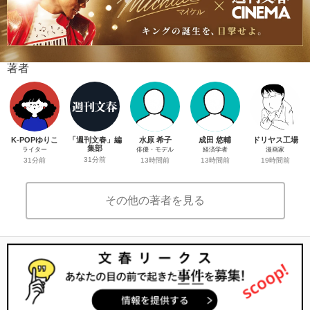
著者
K-POPゆりこ
「週刊文春」編
水原 希子
成田 悠輔
ドリヤス工場
集部
ライター
俳優・モデル
経済学者
漫画家
31分前
31分前
13時間前
13時間前
19時間前
その他の著者を見る