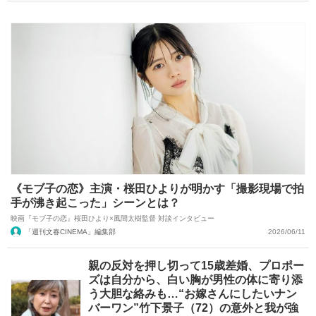
《モブ子の恋》主演・桜田ひよりが明かす「撮影現場で拍
手が沸き起こった」シーンとは？
映画『モブ子の恋』桜田ひより×風間太樹監督 対談インタビュー
「週刊文春CINEMA」編集部
2026/06/11
親の反対を押し切って15歳差婚、プロポー
ズは自分から、白い胸が男性の体に寄り添
う大胆な絡みも…“お嫁さんにしたいナン
バーワン”竹下景子（72）の意外と我が強