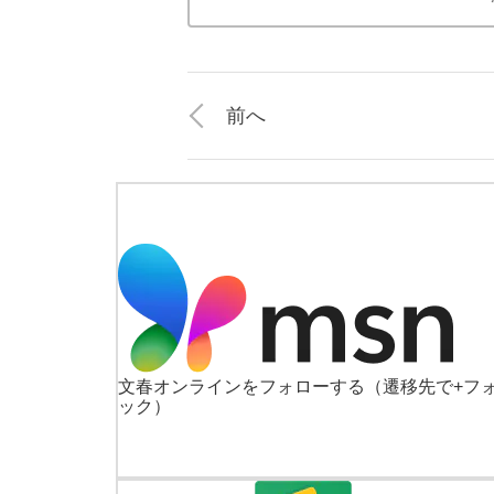
前へ
文春オンラインをフォローする
（遷移先で+フ
ック）