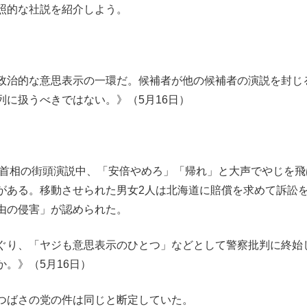
照的な社説を紹介しよう。
政治的な意思表示の一環だ。候補者が他の候補者の演説を封じ
に扱うべきではない。》（5月16日）
三首相の街頭演説中、「安倍やめろ」「帰れ」と大声でやじを飛
がある。移動させられた男女2人は北海道に賠償を求めて訴訟
由の侵害」が認められた。
ぐり、「ヤジも意思表示のひとつ」などとして警察批判に終始
。》（5月16日）
つばさの党の件は同じと断定していた。