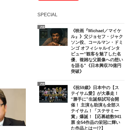
SPECIAL
PR
《映画『Michael／マイケ
ル』》父ジョセフ・ジャク
ソン役、コールマン・ドミ
ンゴ オフィシャルインタ
ビュー“観客を魅了した名
優、複雑な父親像への想い
を語る”《日本興収70億円
突破》
PR
《祝59歳》日本中の【ス
テイサム愛】が大暴走！
“勝手に”生誕祭試写会開
催！ 主演も助演も全部ス
テイサム！「ステサミー
賞」爆誕！【応募総数941
票 全54作品の栄冠に輝い
た作品とはー!?】