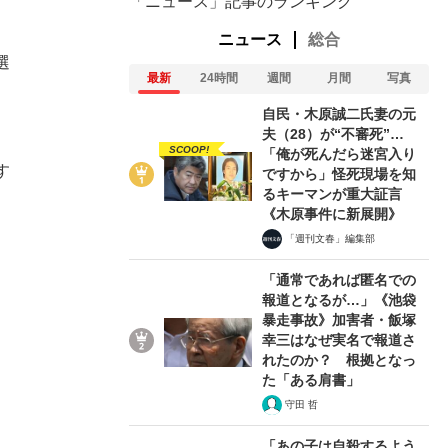
「ニュース」記事のランキング
ニュース
総合
選
最新
24時間
週間
月間
写真
自民・木原誠二氏妻の元
夫（28）が“不審死”…
SCOOP!
「俺が死んだら迷宮入り
す
ですから」怪死現場を知
るキーマンが重大証言
《木原事件に新展開》
「週刊文春」編集部
「通常であれば匿名での
報道となるが…」《池袋
暴走事故》加害者・飯塚
幸三はなぜ実名で報道さ
れたのか？ 根拠となっ
た「ある肩書」
守田 哲
「あの子は自殺するよう