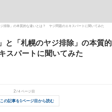
いまさら聞け
ヤジ排除」の本質的な違いとは？ ヤジ問題のエキスパートに聞いてみた
」と「札幌のヤジ排除」の本質的
手が証言した“NPB聞...
「クマが悪者扱いされているの
キスパートに聞いてみた
2
/4
ページ目
もっと見る
この記事を1ページ目から読む
カー日本代表・森保一監督...