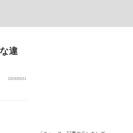
ない資産運用のすべて
な違
が悲しい」『北の国から』倉本聰氏（91...
2024/05/21