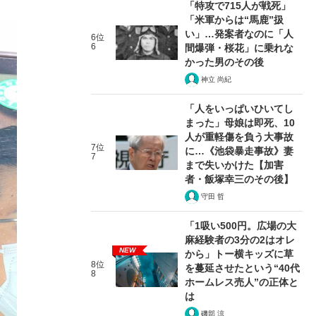
「特攻で715人が戦死」
「米軍からは“馬鹿”扱
い」…発案者なのに「人
6位
6
間爆弾・桜花」に乗れな
かった男のその後
神立 尚紀
「人をいっぱいひいてし
まった」母娘は即死、10
人が重軽傷を負う大事故
7位
に…《池袋暴走事故》妻
7
まで失いかけた【加害
者・飯塚幸三のその後】
守田 哲
「1吸い500円。広場の大
麻経験者の3分の2はオレ
NEW
から」トー横キッズに草
8位
を蔓延させたという“40代
8
ホームレス売人”の正体と
は
磯部 涼