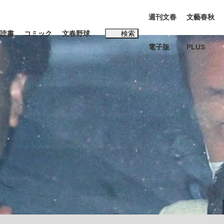
週刊文春
文藝春秋
読書
コミック
文春野球
検索
電子版
PLUS
インタビュー
読書
#松田聖子
む将棋
BC日本代表“敗戦”の真実 選手が明かす...