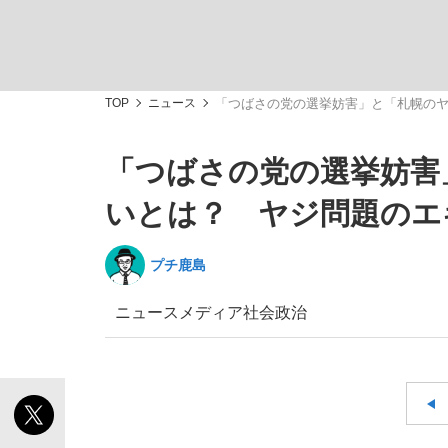
TOP
ニュース
「つばさの党の選挙妨害」と「札幌の
「つばさの党の選挙妨害
「敗因分析は一切聞かれなかった」侍ジャパン選
キングの誕生を、目撃せよ。
いとは？ ヤジ問題のエ
プチ鹿島
ニュース
メディア
社会
政治
the Style
「目標達成できなかったからと言って…」サッ