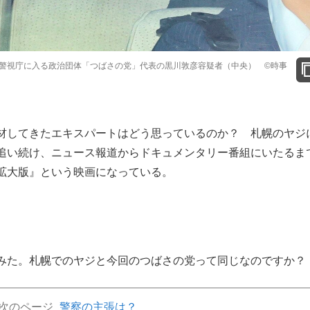
警視庁に入る政治団体「つばさの党」代表の黒川敦彦容疑者（中央） ©時事
材してきたエキスパートはどう思っているのか？ 札幌のヤジ
追い続け、ニュース報道からドキュメンタリー番組にいたるま
拡大版』という映画になっている。
みた。札幌でのヤジと今回のつばさの党って同じなのですか？
次のページ
警察の主張は？