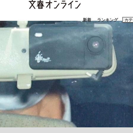
新着
ランキング
カテ
スクープ
ニュー
おすすめのキ
#三山凌輝
#
#玉木雄一郎
「90%は失敗する。でも…」本田圭佑が初め
終戦から81年