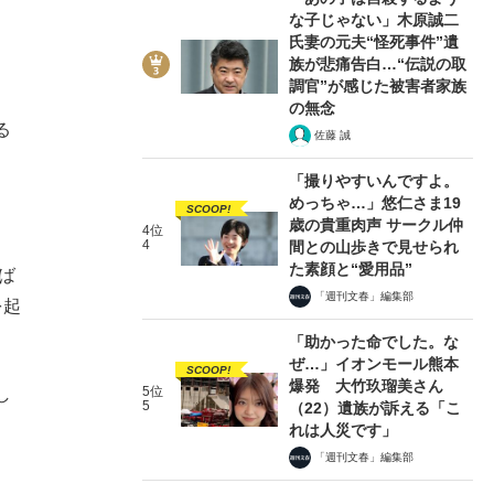
な子じゃない」木原誠二
氏妻の元夫“怪死事件”遺
族が悲痛告白…“伝説の取
調官”が感じた被害者家族
の無念
る
佐藤 誠
「撮りやすいんですよ。
めっちゃ…」悠仁さま19
SCOOP!
歳の貴重肉声 サークル仲
4位
4
間との山歩きで見せられ
た素顔と“愛用品”
ば
「週刊文春」編集部
を起
「助かった命でした。な
ぜ…」イオンモール熊本
SCOOP!
爆発 大竹玖瑠美さん
5位
し
5
（22）遺族が訴える「こ
れは人災です」
「週刊文春」編集部