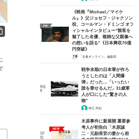
《映画『Michael／マイケ
ル』》父ジョセフ・ジャクソン
役、コールマン・ドミンゴ オフ
PR
ィシャルインタビュー“観客を
魅了した名優、複雑な父親像へ
の想いを語る”《日本興収70億
円突破》
「文春オンライン」編集部
に
で
戦争末期の日本軍が作ろ
うとしたのは「人間爆
弾」だった…「いったい
9位
誰を乗せるんだ」31歳軍
9
人が口にした“驚きの人
物”
神立 尚紀
木原事件に新展開 重要参
考人が初告白「木原誠
NEW
10
二・元副長官の妻から前
位