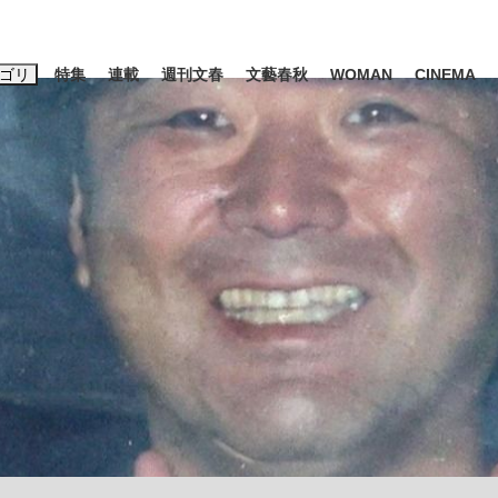
ゴリ
特集
連載
週刊文春
文藝春秋
WOMAN
CINEMA
キーワード入力
ス
エンタメ
ライフ
ビジネス
ーワードタグ一覧
藤田晋
#高市早苗
#後藤真希
#森岡毅
#城彰二
#内田有紀
観る将棋、読
#亀和田武
て明かした日本代表監督に...
「最悪の空気のまま解散」W