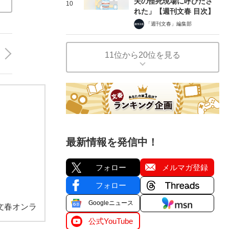
夫の怪死現場に呼びださ
10
れた」【週刊文春 目次】
「週刊文春」編集部
11位から20位を見る
最新情報を発信中！
フォロー
メルマガ登録
フォロー
Googleニュース
文春オンラ
公式YouTube