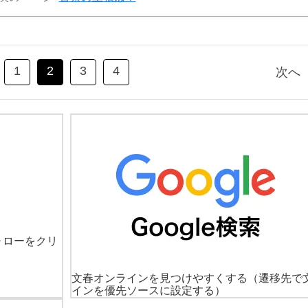
1
2
3
4
次へ
ォローをクリ
文春オンラインを見つけやすくする
（遷移先で
インを優先ソースに設定する）