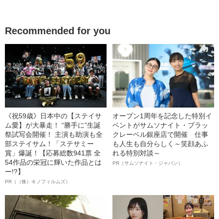
Recommended for you
《祝59歳》日本中の【ステイサ
オープン1周年を記念した特別イ
ム愛】が大暴走！ “勝手に”生誕
ベントがサムソナイト・ブラッ
祭試写会開催！ 主演も助演も全
クレーベル銀座店で開催 仕事
部ステイサム！「ステサミー
も人生も自分らしく～笑顔あふ
賞」爆誕！【応募総数941票 全
れる特別対談～
54作品の栄冠に輝いた作品とは
PR（サムソナイト・ジャパン）
ー!?】
PR（（株）キノフィルムズ）