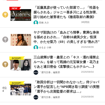
「近藤真彦が使っていた部屋で…」「性器を
NEW
握らされる」ジャニー喜多川による性加害、
語り始めた被害者たち《徹底取材の裏側》
3時間前
髙橋 大介
ヤクザ顔負けの「血みどろ情事」豊満な身体
を舐めまわされ…「自称16歳美少女」怪演
中、かたせ梨乃（69）の美しすぎる“熟れ方”
2026/08/06
ゆるま 小林
三山凌輝が妻・趣里との「キス・濡れ場禁止
SCOOP!
ルール」を破って既婚の元宝塚女優・花乃ま
りあと連日密会《直撃後にもホテルへ…》
2026/08/04
「週刊文春」編集部
「敗因分析は一切聞かれなかった」侍ジャパ
SCOOP!
ン選手が証言した“NPB聞き取り調査”の実態
4位
4
「選手から次期監督の要求は…」
2026/08/06
「週刊文春」編集部