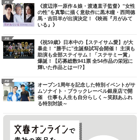
PR
《渡辺淳一原作＆娘・渡邉直子監督》“女性
の性”を真摯に描く意欲作に黒木瞳・西岡德
馬・吉田羊が出演決定！《映画『月がみて
いる』》
PR
《祝59歳》日本中の【ステイサム愛】が大
暴走！ “勝手に”生誕祭試写会開催！ 主演も
助演も全部ステイサム！「ステサミー賞」
爆誕！【応募総数941票 全54作品の栄冠に
輝いた作品とはー!?】
PR
オープン1周年を記念した特別イベントがサ
ムソナイト・ブラックレーベル銀座店で開
催 仕事も人生も自分らしく～笑顔あふれ
る特別対談～