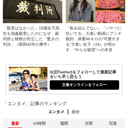
「殺意はなかった」19歳女子高
「飲み込んでない」「バケツに
生を強姦殺害したのになぜ…裁
吐いてる」大食い動画にアンチ
判所と検察が対立した「驚きの
殺到…体重46キロの“可愛すぎ
判決」（昭和42年の事件）
る”大食い女子（24）が明か
す、“やらせ疑惑”への本音
X(旧Twitter)をフォローして最新記事
をいち早く読もう
文春オンラインをフォロー
「エンタメ」記事のランキング
エンタメ
総合
最新
24時間
週間
月間
写真