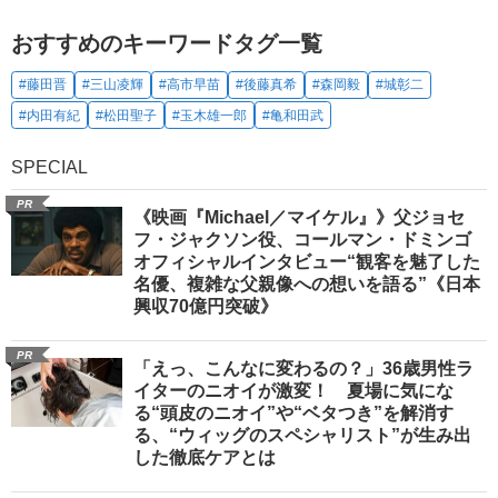
おすすめのキーワードタグ一覧
#藤田晋
#三山凌輝
#高市早苗
#後藤真希
#森岡毅
#城彰二
#内田有紀
#松田聖子
#玉木雄一郎
#亀和田武
SPECIAL
PR
《映画『Michael／マイケル』》父ジョセ
フ・ジャクソン役、コールマン・ドミンゴ
オフィシャルインタビュー“観客を魅了した
名優、複雑な父親像への想いを語る”《日本
興収70億円突破》
PR
「えっ、こんなに変わるの？」36歳男性ラ
イターのニオイが激変！ 夏場に気にな
る“頭皮のニオイ”や“ベタつき”を解消す
る、“ウィッグのスペシャリスト”が生み出
した徹底ケアとは