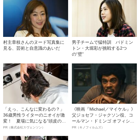
村主章枝さんのヌード写真集に
男子チームで猛特訓 バドミン
見る、芸術と自意識のあいだ
トン・大堀彩が挑戦する2つ
の“壁”
「えっ、こんなに変わるの？」
《映画『Michael／マイケル』》
36歳男性ライターのニオイが激
父ジョセフ・ジャクソン役、コ
変！ 夏場に気になる“頭皮のニ
ールマン・ドミンゴ オフィシャ
オイ”や“ベタつき”を解消す
ルインタビュー“観客を魅了した
PR（株式会社スヴェンソン）
PR（キノフィルムズ）
る、“ウィッグのスペシャリス
名優、複雑な父親像への想いを
ト”が生み出した徹底ケアとは
語る”《日本興収70億円突破》