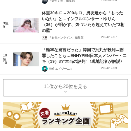
2026/08/06
「週刊文春」編集部
体重30キロ→200キロ、男友達から「もった
いない」と…インフルエンサー・ゆりん
9位
（36）が明かす、気づいたら超えていた“3桁
9
の壁”
2024/12/07
「文春オンライン」編集部
「軽率な発言だった」韓国で批判が殺到→謝
10
罪したことも…ENHYPEN日本人メンバー・ニ
位
キ（19）の“本当の評判”〈現地記者が解説〉
10
2024/12/09
吉崎 エイジーニョ
11位から20位を見る