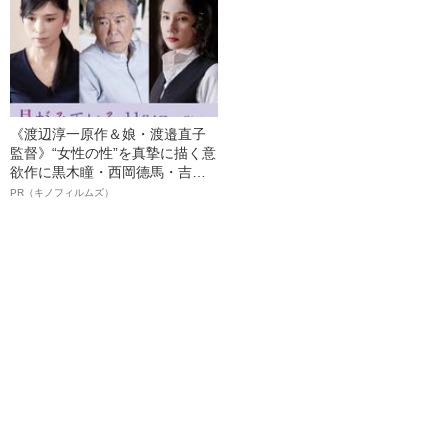
《渡辺淳一原作＆娘・渡邉直子
監督》“女性の性”を真摯に描く意
欲作に黒木瞳・西岡德馬・吉田
羊が出演決定！《映画『月がみ
PR（キノフィルムズ）
ている』》