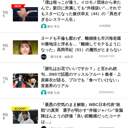
「僕は根っこが違う。イロモノ団体から来た
NEW
んで」新日に所属しても“外様扱い”…それで
5位
もスターになった飯伏幸太（44）の「異色す
5
ぎるレスラー人生」
20時間前
飯伏 幸太
ヌードも不倫も厭わず、離婚後も市川海老蔵
や勝地涼と浮名を…「離婚してモテるように
6位
6
なった」高岡早紀（51）の魔性がとまらない
2024/07/29
「週刊文春」編集部
「謝礼はお花でいいですか？」と言われ絶
句…SNSで話題のマッスルフルート奏者・上
7位
原麻衣が語る、プロでも「食べていけない」
7
音楽界のリアル
2026/08/01
我妻 弘崇
「最悪の空気のまま解散」WBC日本代表“敗
SCOOP!
戦”の真実 選手が明かす“井端ジャパン”首脳
8位
陣ほんとうの評価「良い距離感だったコーチ
8
は…」