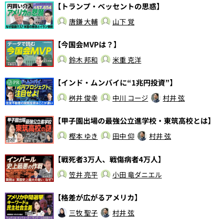
【トランプ・ベッセントの思惑】
唐鎌 大輔
山下 覚
【今国会MVPは？】
鈴木 邦和
米重 克洋
【インド・ムンバイに“1兆円投資”】
PR
桝井 俊幸
中川 コージ
村井 弦
【甲子園出場の最強公立進学校・東筑高校とは】
樫本 ゆき
田中 仰
村井 弦
【戦死者3万人、戦傷病者4万人】
笠井 亮平
小田 竜ダニエル
【格差が広がるアメリカ】
三牧 聖子
村井 弦