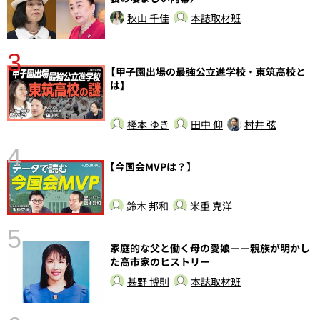
秋山 千佳
本誌取材班
3
さ
【甲子園出場の最強公立進学校・東筑高校と
実
は】
樫本 ゆき
田中 仰
村井 弦
4
【今国会MVPは？】
鈴木 邦和
米重 克洋
5
の
家庭的な父と働く母の愛娘――親族が明かし
た高市家のヒストリー
甚野 博則
本誌取材班